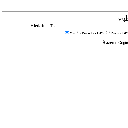
Hledat:
Vše
Pouze bez GPS
Pouze s GP
Řazení