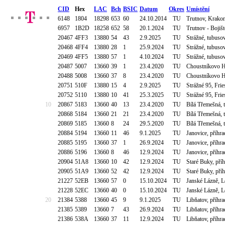
CID
Hex
LAC
Bch
BSIC
Datum
Okres
Umístění
6148
1804
18298
653
60
24.10.2014
TU
Trutnov, Krakon
6957
1B2D
18258
652
58
20.1.2024
TU
Trutnov - Bojiš
20467
4FF3
13880
54
43
2.9.2025
TU
Strážné, tubuso
20468
4FF4
13880
28
1
25.9.2024
TU
Strážné, tubuso
20469
4FF5
13880
57
1
4.10.2024
TU
Strážné, tubuso
20487
5007
13660
39
1
23.4.2020
TU
Choustníkovo Hr
20488
5008
13660
37
8
23.4.2020
TU
Choustníkovo Hr
20751
510F
13880
15
4
2.9.2025
TU
Strážné 95, Fr
20752
5110
13880
10
41
25.3.2025
TU
Strážné 95, Fr
10
20867
5183
13660
40
13
23.4.2020
TU
Bílá Třemešná, 
20868
5184
13660
21
21
23.4.2020
TU
Bílá Třemešná, 
20869
5185
13660
8
24
29.5.2020
TU
Bílá Třemešná, 
20884
5194
13660
11
46
9.1.2025
TU
Janovice, příhr
20885
5195
13660
37
1
26.9.2024
TU
Janovice, příhr
20886
5196
13660
8
46
12.9.2024
TU
Janovice, příhr
20904
51A8
13660
10
42
12.9.2024
TU
Staré Buky, pří
20905
51A9
13660
52
42
12.9.2024
TU
Staré Buky, pří
21227
52EB
13660
57
0
15.10.2024
TU
Janské Lázně, L
21228
52EC
13660
40
0
15.10.2024
TU
Janské Lázně, L
20
21384
5388
13660
45
9
9.1.2025
TU
Libňatov, příhr
21385
5389
13660
7
43
26.9.2024
TU
Libňatov, příhr
21386
538A
13660
37
11
12.9.2024
TU
Libňatov, příhr