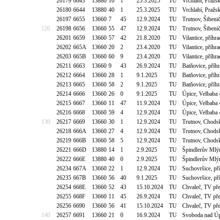
26179
6643
13880
10
1
25.3.2025
TU
Vrchlabí, Pražs
26180
6644
13880
40
1
25.3.2025
TU
Vrchlabí, Pražs
26197
6655
13660
7
45
12.9.2024
TU
Trutnov, Šibeni
120
26198
6656
13660
55
47
12.9.2024
TU
Trutnov, Šibeni
26201
6659
13660
57
42
21.8.2020
TU
Vilantice, příhr
26202
665A
13660
20
2
23.4.2020
TU
Vilantice, příhr
26203
665B
13660
60
9
23.4.2020
TU
Vilantice, příhr
26211
6663
13660
9
43
26.9.2024
TU
Batňovice, příh
26212
6664
13660
28
1
9.1.2025
TU
Batňovice, příh
26213
6665
13660
58
2
9.1.2025
TU
Batňovice, příh
26214
6666
13660
26
0
9.1.2025
TU
Úpice, Velbaba
26215
6667
13660
11
47
11.9.2024
TU
Úpice, Velbaba
26216
6668
13660
59
4
12.9.2024
TU
Úpice, Velbaba
130
26217
6669
13660
30
1
12.9.2024
TU
Trutnov, Chods
26218
666A
13660
27
4
12.9.2024
TU
Trutnov, Chods
26219
666B
13660
58
5
12.9.2024
TU
Trutnov, Chods
26221
666D
13880
14
1
2.9.2025
TU
Špindlerův Mlýn
26222
666E
13880
40
0
2.9.2025
TU
Špindlerův Mlýn
26234
667A
13660
22
1
12.9.2024
TU
Suchovršice, př
26235
667B
13660
56
40
9.1.2025
TU
Suchovršice, př
26254
668E
13660
52
43
15.10.2024
TU
Chvaleč, TV p
26255
668F
13660
11
45
26.9.2024
TU
Chvaleč, TV p
26256
6690
13660
56
41
15.10.2024
TU
Chvaleč, TV p
140
26257
6691
13660
21
0
16.9.2024
TU
Svoboda nad Úpo