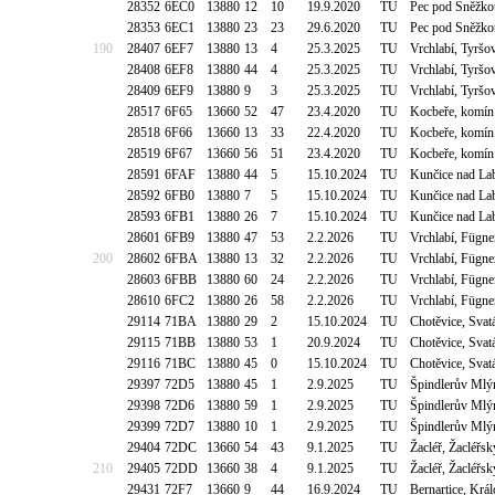
28352
6EC0
13880
12
10
19.9.2020
TU
Pec pod Sněžko
28353
6EC1
13880
23
23
29.6.2020
TU
Pec pod Sněžko
190
28407
6EF7
13880
13
4
25.3.2025
TU
Vrchlabí, Tyršo
28408
6EF8
13880
44
4
25.3.2025
TU
Vrchlabí, Tyršo
28409
6EF9
13880
9
3
25.3.2025
TU
Vrchlabí, Tyršo
28517
6F65
13660
52
47
23.4.2020
TU
Kocbeře, komín
28518
6F66
13660
13
33
22.4.2020
TU
Kocbeře, komín
28519
6F67
13660
56
51
23.4.2020
TU
Kocbeře, komín
28591
6FAF
13880
44
5
15.10.2024
TU
Kunčice nad La
28592
6FB0
13880
7
5
15.10.2024
TU
Kunčice nad La
28593
6FB1
13880
26
7
15.10.2024
TU
Kunčice nad La
28601
6FB9
13880
47
53
2.2.2026
TU
Vrchlabí, Fügne
200
28602
6FBA
13880
13
32
2.2.2026
TU
Vrchlabí, Fügne
28603
6FBB
13880
60
24
2.2.2026
TU
Vrchlabí, Fügne
28610
6FC2
13880
26
58
2.2.2026
TU
Vrchlabí, Fügne
29114
71BA
13880
29
2
15.10.2024
TU
Chotěvice, Svat
29115
71BB
13880
53
1
20.9.2024
TU
Chotěvice, Svat
29116
71BC
13880
45
0
15.10.2024
TU
Chotěvice, Svat
29397
72D5
13880
45
1
2.9.2025
TU
Špindlerův Mlý
29398
72D6
13880
59
1
2.9.2025
TU
Špindlerův Mlý
29399
72D7
13880
10
1
2.9.2025
TU
Špindlerův Mlý
29404
72DC
13660
54
43
9.1.2025
TU
Žacléř, Žacléřs
210
29405
72DD
13660
38
4
9.1.2025
TU
Žacléř, Žacléřs
29431
72F7
13660
9
44
16.9.2024
TU
Bernartice, Kr