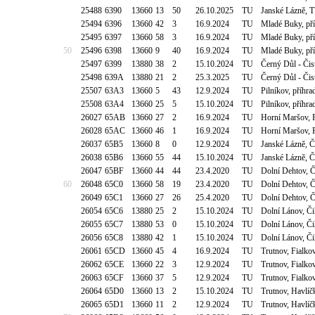
25488
6390
13660
13
50
26.10.2025
TU
Janské Lázně, 
25494
6396
13660
42
3
16.9.2024
TU
Mladé Buky, pří
25495
6397
13660
58
3
16.9.2024
TU
Mladé Buky, pří
50
25496
6398
13660
9
40
16.9.2024
TU
Mladé Buky, pří
25497
6399
13880
38
2
15.10.2024
TU
Černý Důl - Čis
25498
639A
13880
21
2
25.3.2025
TU
Černý Důl - Čis
25507
63A3
13660
5
43
12.9.2024
TU
Pilníkov, příhr
25508
63A4
13660
25
5
15.10.2024
TU
Pilníkov, příhr
26027
65AB
13660
27
2
16.9.2024
TU
Horní Maršov, 
26028
65AC
13660
46
1
16.9.2024
TU
Horní Maršov, 
26037
65B5
13660
8
0
12.9.2024
TU
Janské Lázně, Č
26038
65B6
13660
55
44
15.10.2024
TU
Janské Lázně, Č
26047
65BF
13660
44
44
23.4.2020
TU
Dolní Dehtov, Č
60
26048
65C0
13660
58
19
23.4.2020
TU
Dolní Dehtov, Č
26049
65C1
13660
27
26
25.4.2020
TU
Dolní Dehtov, Č
26054
65C6
13880
25
2
15.10.2024
TU
Dolní Lánov, Či
26055
65C7
13880
53
0
15.10.2024
TU
Dolní Lánov, Či
26056
65C8
13880
42
1
15.10.2024
TU
Dolní Lánov, Či
26061
65CD
13660
45
4
16.9.2024
TU
Trutnov, Fialko
26062
65CE
13660
22
3
12.9.2024
TU
Trutnov, Fialko
26063
65CF
13660
37
5
12.9.2024
TU
Trutnov, Fialko
26064
65D0
13660
13
2
15.10.2024
TU
Trutnov, Havlí
26065
65D1
13660
11
2
12.9.2024
TU
Trutnov, Havlí