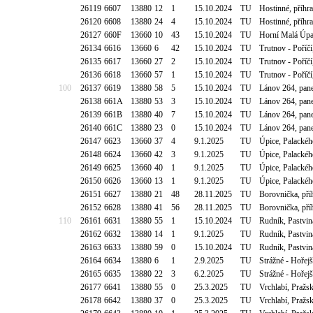
26119
6607
13880
12
1
15.10.2024
TU
Hostinné, příhr
26120
6608
13880
24
4
15.10.2024
TU
Hostinné, příhr
26127
660F
13660
10
43
15.10.2024
TU
Horní Malá Úpa
26134
6616
13660
6
42
15.10.2024
TU
Trutnov - Poříč
26135
6617
13660
27
2
15.10.2024
TU
Trutnov - Poříč
26136
6618
13660
57
1
15.10.2024
TU
Trutnov - Poříč
100
26137
6619
13880
58
5
15.10.2024
TU
Lánov 264, pan
26138
661A
13880
53
3
15.10.2024
TU
Lánov 264, pan
26139
661B
13880
40
7
15.10.2024
TU
Lánov 264, pan
26140
661C
13880
23
0
15.10.2024
TU
Lánov 264, pan
26147
6623
13660
37
4
9.1.2025
TU
Úpice, Palacké
26148
6624
13660
42
3
9.1.2025
TU
Úpice, Palacké
26149
6625
13660
40
1
9.1.2025
TU
Úpice, Palacké
26150
6626
13660
13
1
9.1.2025
TU
Úpice, Palacké
26151
6627
13880
21
48
28.11.2025
TU
Borovnička, př
26152
6628
13880
41
56
28.11.2025
TU
Borovnička, př
110
26161
6631
13880
55
1
15.10.2024
TU
Rudník, Pastvi
26162
6632
13880
14
1
9.1.2025
TU
Rudník, Pastvi
26163
6633
13880
59
0
15.10.2024
TU
Rudník, Pastvi
26164
6634
13880
6
1
2.9.2025
TU
Strážné - Hořej
26165
6635
13880
22
3
6.2.2025
TU
Strážné - Hořej
26177
6641
13880
55
0
25.3.2025
TU
Vrchlabí, Pražs
26178
6642
13880
37
0
25.3.2025
TU
Vrchlabí, Pražs