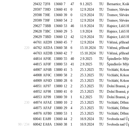
29432
72F8
13660
7
47
9.1.2025
TU
Bernartice, Kr
29597
739D
13660
41
0
12.9.2024
TU
Trutnov, Slévár
29598
739E
13660
39
0
12.9.2024
TU
Trutnov, Slévár
29599
739F
13660
54
2
12.9.2024
TU
Trutnov, Slévár
29627
73BB
13660
53
46
11.9.2024
TU
Hajnice, Liščí
29628
73BC
13660
29
5
1.9.2024
TU
Hajnice, Liščí
29629
73BD
13660
12
42
12.9.2024
TU
Hajnice, Liščí
44761
AED9
13660
45
7
12.9.2024
TU
Vítězná, příhra
220
44762
AEDA
13660
58
6
15.10.2024
TU
Vítězná, příhra
44763
AEDB
13660
42
7
15.10.2024
TU
Vítězná, příhra
44814
AF0E
13880
55
40
2.9.2025
TU
Špindlerův Mlý
44815
AF0F
13880
53
41
2.9.2025
TU
Špindlerův Mlý
44907
AF6B
13880
41
5
25.3.2025
TU
Vrchlabí, Krko
44908
AF6C
13880
58
2
25.3.2025
TU
Vrchlabí, Krko
44909
AF6D
13880
28
6
25.3.2025
TU
Vrchlabí, Krko
44951
AF97
13880
12
2
25.3.2025
TU
Dolní Branná, 
44952
AF98
13880
41
0
25.3.2025
TU
Dolní Branná, 
44953
AF99
13880
59
1
6.2.2025
TU
Dolní Branná, 
230
44974
AFAE
13880
10
2
25.3.2025
TU
Vrchlabí, Dělni
44975
AFAF
13880
29
4
25.3.2025
TU
Vrchlabí, Dělni
44976
AFB0
13880
53
1
25.3.2025
TU
Vrchlabí, Dělni
60041
EA89
13660
44
2
16.9.2024
TU
Svoboda nad Úp
90 / 234
60042
EA8A
13660
38
1
16.9.2024
TU
Svoboda nad Úp