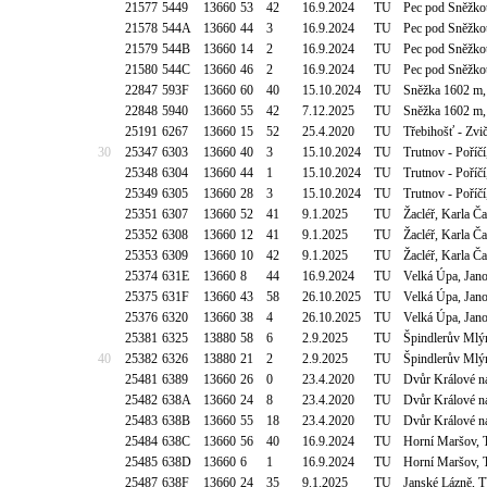
21577
5449
13660
53
42
16.9.2024
TU
Pec pod Sněžko
21578
544A
13660
44
3
16.9.2024
TU
Pec pod Sněžko
21579
544B
13660
14
2
16.9.2024
TU
Pec pod Sněžko
21580
544C
13660
46
2
16.9.2024
TU
Pec pod Sněžko
22847
593F
13660
60
40
15.10.2024
TU
Sněžka 1602 m,
22848
5940
13660
55
42
7.12.2025
TU
Sněžka 1602 m,
25191
6267
13660
15
52
25.4.2020
TU
Třebihošť - Zvi
30
25347
6303
13660
40
3
15.10.2024
TU
Trutnov - Poříč
25348
6304
13660
44
1
15.10.2024
TU
Trutnov - Poříč
25349
6305
13660
28
3
15.10.2024
TU
Trutnov - Poříč
25351
6307
13660
52
41
9.1.2025
TU
Žacléř, Karla Č
25352
6308
13660
12
41
9.1.2025
TU
Žacléř, Karla Č
25353
6309
13660
10
42
9.1.2025
TU
Žacléř, Karla Č
25374
631E
13660
8
44
16.9.2024
TU
Velká Úpa, Jan
25375
631F
13660
43
58
26.10.2025
TU
Velká Úpa, Jan
25376
6320
13660
38
4
26.10.2025
TU
Velká Úpa, Jan
25381
6325
13880
58
6
2.9.2025
TU
Špindlerův Mlý
40
25382
6326
13880
21
2
2.9.2025
TU
Špindlerův Mlý
25481
6389
13660
26
0
23.4.2020
TU
Dvůr Králové na
25482
638A
13660
24
8
23.4.2020
TU
Dvůr Králové na
25483
638B
13660
55
18
23.4.2020
TU
Dvůr Králové na
25484
638C
13660
56
40
16.9.2024
TU
Horní Maršov, 
25485
638D
13660
6
1
16.9.2024
TU
Horní Maršov, 
25487
638F
13660
24
35
9.1.2025
TU
Janské Lázně, 