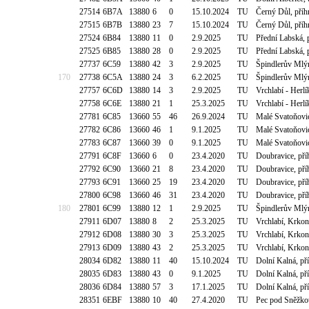
27514
6B7A
13880
6
0
15.10.2024
TU
Černý Důl, pří
27515
6B7B
13880
23
7
15.10.2024
TU
Černý Důl, pří
27524
6B84
13880
11
0
2.9.2025
TU
Přední Labská,
27525
6B85
13880
28
0
2.9.2025
TU
Přední Labská,
27737
6C59
13880
42
3
2.9.2025
TU
Špindlerův Mlýn
170
27738
6C5A
13880
24
3
6.2.2025
TU
Špindlerův Mlýn
27757
6C6D
13880
14
3
2.9.2025
TU
Vrchlabí - Her
27758
6C6E
13880
21
1
25.3.2025
TU
Vrchlabí - Her
27781
6C85
13660
55
46
26.9.2024
TU
Malé Svatoňovi
27782
6C86
13660
46
1
9.1.2025
TU
Malé Svatoňovi
27783
6C87
13660
39
0
9.1.2025
TU
Malé Svatoňovi
27791
6C8F
13660
6
0
23.4.2020
TU
Doubravice, pří
27792
6C90
13660
21
8
23.4.2020
TU
Doubravice, pří
27793
6C91
13660
25
19
23.4.2020
TU
Doubravice, pří
27800
6C98
13660
46
31
23.4.2020
TU
Doubravice, pří
180
27801
6C99
13880
12
1
2.9.2025
TU
Špindlerův Mlý
27911
6D07
13880
8
2
25.3.2025
TU
Vrchlabí, Krko
27912
6D08
13880
30
3
25.3.2025
TU
Vrchlabí, Krko
27913
6D09
13880
43
2
25.3.2025
TU
Vrchlabí, Krko
28034
6D82
13880
11
40
15.10.2024
TU
Dolní Kalná, př
28035
6D83
13880
43
0
9.1.2025
TU
Dolní Kalná, př
28036
6D84
13880
57
3
17.1.2025
TU
Dolní Kalná, př
28351
6EBF
13880
10
40
27.4.2020
TU
Pec pod Sněžko