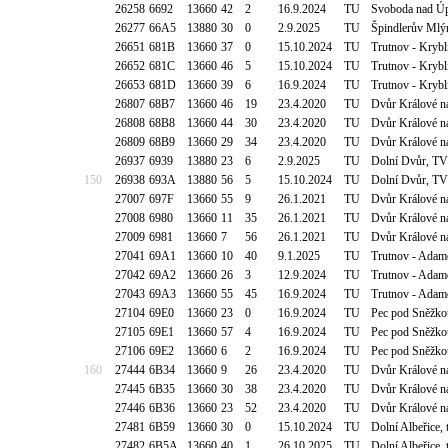
26258
6692
13660
42
2
16.9.2024
TU
Svoboda nad Úpo
26277
66A5
13880
30
0
2.9.2025
TU
Špindlerův Mlý
26651
681B
13660
37
0
15.10.2024
TU
Trutnov - Krybl
26652
681C
13660
46
5
15.10.2024
TU
Trutnov - Krybl
26653
681D
13660
39
6
16.9.2024
TU
Trutnov - Krybl
26807
68B7
13660
46
19
23.4.2020
TU
Dvůr Králové n
26808
68B8
13660
44
30
23.4.2020
TU
Dvůr Králové n
26809
68B9
13660
29
34
23.4.2020
TU
Dvůr Králové n
26937
6939
13880
23
6
2.9.2025
TU
Dolní Dvůr, T
150
26938
693A
13880
56
5
15.10.2024
TU
Dolní Dvůr, T
27007
697F
13660
55
9
26.1.2021
TU
Dvůr Králové n
27008
6980
13660
11
35
26.1.2021
TU
Dvůr Králové n
27009
6981
13660
7
56
26.1.2021
TU
Dvůr Králové n
27041
69A1
13660
10
40
9.1.2025
TU
Trutnov - Adam
27042
69A2
13660
26
3
12.9.2024
TU
Trutnov - Adam
27043
69A3
13660
55
45
16.9.2024
TU
Trutnov - Adam
27104
69E0
13660
23
0
16.9.2024
TU
Pec pod Sněžko
27105
69E1
13660
57
4
16.9.2024
TU
Pec pod Sněžko
27106
69E2
13660
6
2
16.9.2024
TU
Pec pod Sněžko
160
27444
6B34
13660
9
26
23.4.2020
TU
Dvůr Králové n
27445
6B35
13660
30
38
23.4.2020
TU
Dvůr Králové n
27446
6B36
13660
23
52
23.4.2020
TU
Dvůr Králové n
27481
6B59
13660
30
0
15.10.2024
TU
Dolní Albeřice,
27482
6B5A
13660
40
1
26.10.2025
TU
Dolní Albeřice,