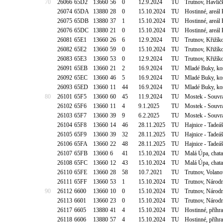
70
26066
65D2
13660
56
0
12.9.2024
TU
Trutnov, Havlí
26074
65DA
13880
28
0
15.10.2024
TU
Hostinné, areál
26075
65DB
13880
37
1
15.10.2024
TU
Hostinné, areál
26076
65DC
13880
21
0
15.10.2024
TU
Hostinné, areál
26081
65E1
13660
26
6
12.9.2024
TU
Trutnov, Křižík
26082
65E2
13660
59
0
15.10.2024
TU
Trutnov, Křižík
26083
65E3
13660
53
0
12.9.2024
TU
Trutnov, Křižík
26091
65EB
13660
21
2
16.9.2024
TU
Mladé Buky, ko
26092
65EC
13660
46
5
16.9.2024
TU
Mladé Buky, ko
26093
65ED
13660
11
44
16.9.2024
TU
Mladé Buky, ko
80
26101
65F5
13660
60
45
11.9.2024
TU
Mostek - Souvr
26102
65F6
13660
11
4
9.1.2025
TU
Mostek - Souvr
26103
65F7
13660
39
9
6.2.2025
TU
Mostek - Souvr
26104
65F8
13660
14
46
28.11.2025
TU
Hajnice - Tade
26105
65F9
13660
39
32
28.11.2025
TU
Hajnice - Tade
26106
65FA
13660
22
48
28.11.2025
TU
Hajnice - Tade
26107
65FB
13660
6
41
15.10.2024
TU
Malá Úpa, chat
26108
65FC
13660
12
43
15.10.2024
TU
Malá Úpa, chat
26110
65FE
13660
28
58
10.7.2021
TU
Trutnov, Volano
26111
65FF
13660
53
1
15.10.2024
TU
Trutnov, Národn
90
26112
6600
13660
10
0
15.10.2024
TU
Trutnov, Národn
26113
6601
13660
23
0
15.10.2024
TU
Trutnov, Národn
26117
6605
13880
41
4
15.10.2024
TU
Hostinné, příhr
26118
6606
13880
57
4
15.10.2024
TU
Hostinné, příhr