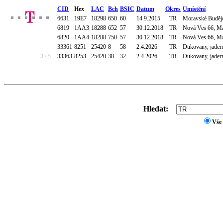
CID
Hex
LAC
Bch
BSIC
Datum
Okres
Umístění
6631
19E7
18298
650
60
14.9.2015
TR
Moravské Budějov
6819
1AA3
18288
652
57
30.12.2018
TR
Nová Ves 66, M
6820
1AA4
18288
750
57
30.12.2018
TR
Nová Ves 66, M
33361
8251
25420
8
58
2.4.2026
TR
Dukovany, jadern
3 / 5
33363
8253
25420
38
32
2.4.2026
TR
Dukovany, jadern
Hledat:
Vše