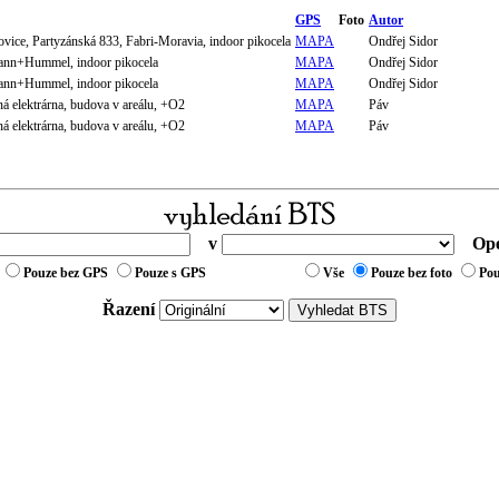
GPS
Foto
Autor
ice, Partyzánská 833, Fabri-Moravia, indoor pikocela
MAPA
Ondřej Sidor
ann+Hummel, indoor pikocela
MAPA
Ondřej Sidor
ann+Hummel, indoor pikocela
MAPA
Ondřej Sidor
á elektrárna, budova v areálu, +O2
MAPA
Páv
á elektrárna, budova v areálu, +O2
MAPA
Páv
v
Ope
Pouze bez GPS
Pouze s GPS
Vše
Pouze bez foto
Pou
Řazení