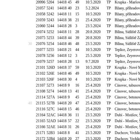
20996
5204
14418
45
49
10.5.2020
TP
Krupka - Maršov
21057
5241
14418
40
23
5.2.2024
TP
Bžany, příhradov
21058
5242
14418
11
15
10.5.2020
TP
Bžany, příhradov
21059
5243
14418
38
21
25.4.2020
TP
Bžany, příhradov
21060
5244
14418
28
3
23.5.2024
TP
Bžany, příhradov
21074
5252
14418
11
28
20.8.2020
TP
Bílina, Sídliště
21075
5253
14418
44
39
20.8.2020
TP
Bílina, Sídliště
30
21076
5254
14418
46
48
23.5.2020
TP
Bílina, Sídliště
21077
5255
14418
21
44
10.5.2020
TP
Teplice, Zeyerov
21078
5256
14418
12
3
25.5.2020
TP
Teplice, Zeyerov
21079
5257
14418
28
13
9.7.2020
TP
Teplice, Zeyerov
21101
526D
14418
37
59
10.5.2020
TP
Krupka - Nové M
21102
526E
14418
46
49
10.5.2020
TP
Krupka - Nové M
21103
526F
14418
30
4
10.5.2020
TP
Krupka - Nové M
21107
5273
14418
9
16
25.4.2020
TP
Cínovec, tubusov
21108
5274
14418
13
41
25.4.2020
TP
Cínovec, tubusov
21114
527A
14418
9
45
25.4.2020
TP
Cínovec, betonov
40
21115
527B
14418
20
47
25.4.2020
TP
Cínovec, betonov
21116
527C
14418
15
46
25.4.2020
TP
Cínovec, betonov
21164
52AC
14418
36
11
23.5.2020
TP
Dubí - Mstišov,
21165
52AD
14418
57
22
23.5.2020
TP
Dubí - Mstišov,
21166
52AE
14418
31
26
25.4.2020
TP
Dubí - Mstišov,
21171
52B3
14418
8
41
23.5.2020
TP
Duchcov, Vrchli
21172
52B4
14418
20
27
23.5.2020
TP
Duchcov, Vrchli