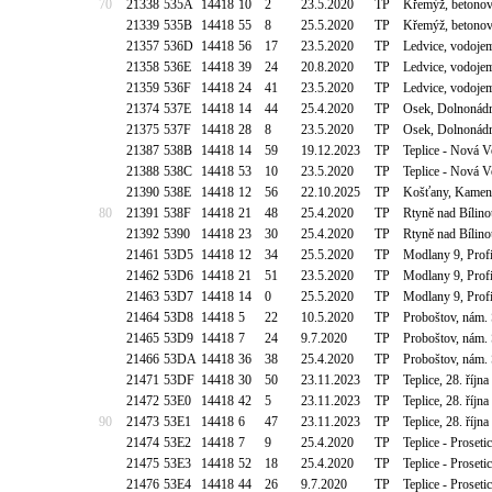
70
21338
535A
14418
10
2
23.5.2020
TP
Křemýž, betonov
21339
535B
14418
55
8
25.5.2020
TP
Křemýž, betonov
21357
536D
14418
56
17
23.5.2020
TP
Ledvice, vodoje
21358
536E
14418
39
24
20.8.2020
TP
Ledvice, vodoje
21359
536F
14418
24
41
23.5.2020
TP
Ledvice, vodoje
21374
537E
14418
14
44
25.4.2020
TP
Osek, Dolnonádr
21375
537F
14418
28
8
23.5.2020
TP
Osek, Dolnonádr
21387
538B
14418
14
59
19.12.2023
TP
Teplice - Nová V
21388
538C
14418
53
10
23.5.2020
TP
Teplice - Nová V
21390
538E
14418
12
56
22.10.2025
TP
Košťany, Kamenn
80
21391
538F
14418
21
48
25.4.2020
TP
Rtyně nad Bílino
21392
5390
14418
23
30
25.4.2020
TP
Rtyně nad Bílino
21461
53D5
14418
12
34
25.5.2020
TP
Modlany 9, Prof
21462
53D6
14418
21
51
23.5.2020
TP
Modlany 9, Prof
21463
53D7
14418
14
0
25.5.2020
TP
Modlany 9, Prof
21464
53D8
14418
5
22
10.5.2020
TP
Proboštov, nám.
21465
53D9
14418
7
24
9.7.2020
TP
Proboštov, nám.
21466
53DA
14418
36
38
25.4.2020
TP
Proboštov, nám.
21471
53DF
14418
30
50
23.11.2023
TP
Teplice, 28. říjn
21472
53E0
14418
42
5
23.11.2023
TP
Teplice, 28. říjn
90
21473
53E1
14418
6
47
23.11.2023
TP
Teplice, 28. říjn
21474
53E2
14418
7
9
25.4.2020
TP
Teplice - Proset
21475
53E3
14418
52
18
25.4.2020
TP
Teplice - Proset
21476
53E4
14418
44
26
9.7.2020
TP
Teplice - Proset