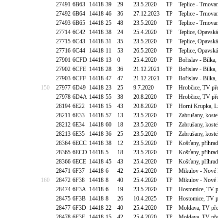
27491
6B63
14418
39
29
23.5.2020
TP
Teplice - Trnova
27492
6B64
14418
46
36
27.12.2023
TP
Teplice - Trnova
27493
6B65
14418
25
48
23.5.2020
TP
Teplice - Trnova
27714
6C42
14418
38
24
25.4.2020
TP
Teplice, Opavsk
27715
6C43
14418
31
35
23.5.2020
TP
Teplice, Opavsk
27716
6C44
14418
11
53
26.5.2020
TP
Teplice, Opavsk
27901
6CFD
14418
13
0
25.4.2020
TP
Bořislav - Bílka
27902
6CFE
14418
28
36
21.12.2021
TP
Bořislav - Bílka
27903
6CFF
14418
47
47
21.12.2021
TP
Bořislav - Bílka
150
27977
6D49
14418
23
25
9.7.2020
TP
Hrobčice, TV př
27978
6D4A
14418
55
38
20.8.2020
TP
Hrobčice, TV př
28194
6E22
14418
15
43
20.8.2020
TP
Horní Krupka, Li
28211
6E33
14418
57
13
23.5.2020
TP
Zabrušany, koste
28212
6E34
14418
60
18
23.5.2020
TP
Zabrušany, koste
28213
6E35
14418
36
25
23.5.2020
TP
Zabrušany, koste
28364
6ECC
14418
38
12
23.5.2020
TP
Košťany, příhrad
28365
6ECD
14418
5
18
23.5.2020
TP
Košťany, příhrad
28366
6ECE
14418
45
43
25.4.2020
TP
Košťany, příhrad
28471
6F37
14418
6
42
25.4.2020
TP
Mikulov - Nové
160
28472
6F38
14418
8
40
25.4.2020
TP
Mikulov - Nové
28474
6F3A
14418
6
19
23.5.2020
TP
Hostomice, TV 
28475
6F3B
14418
8
26
10.4.2025
TP
Hostomice, TV 
28477
6F3D
14418
22
40
25.4.2020
TP
Moldava, TV př
28478
6F3E
14418
15
42
25.4.2020
TP
Moldava, TV př