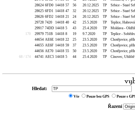
28624
6FD0
14418
57
56
20.12.2025
TP
Srbice - Staré Sr
28625
6FD1
14418
47
32
20.12.2025
TP
Srbice - Staré Sr
28626
6FD2
14418
21
24
20.12.2025
TP
Srbice - Staré Sr
29728
7420
14418
40
42
25.5.2020
TP
Teplice, Habrová
29917
74DD
14418
5
43
25.4.2020
TP
Moldava - Oldřiš
170
29979
751B
14418
8
19
9.7.2020
TP
Teplice - Sobědr
44654
AE6E
14418
22
25
23.5.2020
TP
Chotějovice, př
44655
AE6F
14418
59
37
23.5.2020
TP
Chotějovice, př
44656
AE70
14418
55
50
23.5.2020
TP
Chotějovice, př
68 / 174
44741
AEC5
14418
5
44
25.4.2020
TP
Cínovec, Uhliště
Hledat:
Vše
Pouze bez GPS
Pouze s GP
Řazení