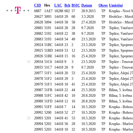
CID
Hex
LAC
Bch
BSIC
Datum
Okres
Umístění
6887
1AE7
18288
602
57
28.9.2015
TP
Krupka - Nové M
20627
5093
14418
29
60
3.5.2020
TP
Hrobčice - Miroš
20628
5094
14418
58
58
27.4.2020
TP
Hrobčice - Miroš
20881
5191
14418
28
28
9.7.2020
TP
Teplice, Vančuro
20882
5192
14418
22
38
9.7.2020
TP
Teplice, Vančuro
20883
5193
14418
54
49
23.5.2020
TP
Teplice, Vančuro
20924
51BC
14418
23
2
23.5.2020
TP
Teplice, Spojen
20925
51BD
14418
53
12
23.5.2020
TP
Teplice, Spojen
20926
51BE
14418
15
16
25.4.2020
TP
Teplice, Spojen
10
20934
51C6
14418
9
3
23.5.2020
TP
Teplice - Trnova
20935
51C7
14418
26
9
9.7.2020
TP
Teplice - Trnova
20977
51F1
14418
20
53
25.4.2020
TP
Teplice, Alejní 
20978
51F2
14418
29
3
25.4.2020
TP
Teplice, Alejní 
20979
51F3
14418
10
41
25.4.2020
TP
Teplice, Alejní 
20987
51FB
14418
22
44
25.5.2020
TP
Bílina, 5. květn
20988
51FC
14418
42
10
20.8.2020
TP
Bílina, 5. květn
20989
51FD
14418
12
16
20.8.2020
TP
Bílina, 5. květn
20991
51FF
14418
7
14
10.5.2020
TP
Krupka - Bohos
20992
5200
14418
52
27
10.5.2020
TP
Krupka - Bohos
20
20993
5201
14418
41
53
10.5.2020
TP
Krupka - Bohos
20994
5202
14418
56
28
10.5.2020
TP
Krupka - Maršov
20995
5203
14418
10
32
10.5.2020
TP
Krupka - Maršov