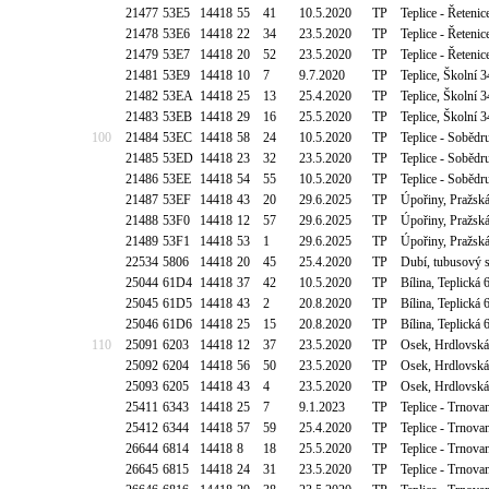
21477
53E5
14418
55
41
10.5.2020
TP
Teplice - Řeteni
21478
53E6
14418
22
34
23.5.2020
TP
Teplice - Řeteni
21479
53E7
14418
20
52
23.5.2020
TP
Teplice - Řeteni
21481
53E9
14418
10
7
9.7.2020
TP
Teplice, Školní
21482
53EA
14418
25
13
25.4.2020
TP
Teplice, Školní
21483
53EB
14418
29
16
25.5.2020
TP
Teplice, Školní
100
21484
53EC
14418
58
24
10.5.2020
TP
Teplice - Sobědr
21485
53ED
14418
23
32
23.5.2020
TP
Teplice - Sobědr
21486
53EE
14418
54
55
10.5.2020
TP
Teplice - Sobědr
21487
53EF
14418
43
20
29.6.2025
TP
Úpořiny, Pražsk
21488
53F0
14418
12
57
29.6.2025
TP
Úpořiny, Pražsk
21489
53F1
14418
53
1
29.6.2025
TP
Úpořiny, Pražsk
22534
5806
14418
20
45
25.4.2020
TP
Dubí, tubusový s
25044
61D4
14418
37
42
10.5.2020
TP
Bílina, Teplická
25045
61D5
14418
43
2
20.8.2020
TP
Bílina, Teplická
25046
61D6
14418
25
15
20.8.2020
TP
Bílina, Teplická
110
25091
6203
14418
12
37
23.5.2020
TP
Osek, Hrdlovská
25092
6204
14418
56
50
23.5.2020
TP
Osek, Hrdlovská
25093
6205
14418
43
4
23.5.2020
TP
Osek, Hrdlovská
25411
6343
14418
25
7
9.1.2023
TP
Teplice - Trnov
25412
6344
14418
57
59
25.4.2020
TP
Teplice - Trnov
26644
6814
14418
8
18
25.5.2020
TP
Teplice - Trnova
26645
6815
14418
24
31
23.5.2020
TP
Teplice - Trnova