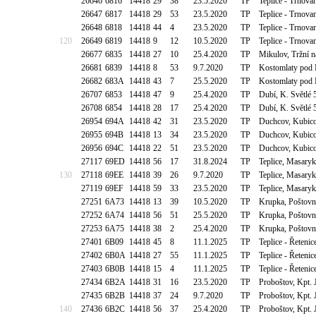
26646
6816
14418
29
38
23.5.2020
TP
Teplice - Trnova
26647
6817
14418
29
53
23.5.2020
TP
Teplice - Trnova
26648
6818
14418
44
4
23.5.2020
TP
Teplice - Trnova
120
26649
6819
14418
9
12
10.5.2020
TP
Teplice - Trnova
26677
6835
14418
27
10
25.4.2020
TP
Mikulov, Tržní n
26681
6839
14418
8
53
9.7.2020
TP
Kostomlaty pod 
26682
683A
14418
43
7
25.5.2020
TP
Kostomlaty pod 
26707
6853
14418
47
9
25.4.2020
TP
Dubí, K. Světlé
26708
6854
14418
28
17
25.4.2020
TP
Dubí, K. Světlé
26954
694A
14418
42
31
23.5.2020
TP
Duchcov, Kubico
26955
694B
14418
13
34
23.5.2020
TP
Duchcov, Kubico
26956
694C
14418
22
51
23.5.2020
TP
Duchcov, Kubico
27117
69ED
14418
56
17
31.8.2024
TP
Teplice, Masaryk
130
27118
69EE
14418
39
26
9.7.2020
TP
Teplice, Masaryk
27119
69EF
14418
59
33
23.5.2020
TP
Teplice, Masaryk
27251
6A73
14418
13
39
10.5.2020
TP
Krupka, Poštovn
27252
6A74
14418
56
51
25.5.2020
TP
Krupka, Poštovn
27253
6A75
14418
38
2
25.4.2020
TP
Krupka, Poštovn
27401
6B09
14418
45
8
11.1.2025
TP
Teplice - Řetenic
27402
6B0A
14418
27
55
11.1.2025
TP
Teplice - Řetenic
27403
6B0B
14418
15
4
11.1.2025
TP
Teplice - Řetenic
27434
6B2A
14418
31
16
23.5.2020
TP
Proboštov, Kpt.
27435
6B2B
14418
37
24
9.7.2020
TP
Proboštov, Kpt.
140
27436
6B2C
14418
56
37
25.4.2020
TP
Proboštov, Kpt.