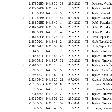
21173
52B5
14418
39
33
23.5.2020
TP
Duchcov, Vrchli
21177
52B9
14418
42
26
10.5.2020
TP
Teplice - Sobědr
21178
52BA
14418
27
59
23.5.2020
TP
Teplice - Sobědr
50
21179
52BB
14418
12
54
9.7.2020
TP
Teplice - Sobědr
21181
52BD
14418
40
1
25.4.2020
TP
Dubí - Pozorka,
21182
52BE
14418
30
6
25.4.2020
TP
Dubí - Pozorka,
21183
52BF
14418
25
42
25.4.2020
TP
Dubí - Pozorka,
21184
52C0
14418
23
44
25.4.2020
TP
Hrob, Teplická 
21185
52C1
14418
41
2
23.5.2020
TP
Hrob, Teplická 
21186
52C2
14418
58
9
23.5.2020
TP
Hrob, Teplická 
21264
5310
14418
7
23
23.5.2020
TP
Teplice - Trnova
21265
5311
14418
58
27
23.5.2020
TP
Teplice - Trnova
21266
5312
14418
27
32
10.5.2020
TP
Teplice - Trnova
60
21294
532E
14418
26
48
23.5.2020
TP
Teplice, Karla Č
21295
532F
14418
5
5
25.5.2020
TP
Teplice, Karla Č
21296
5330
14418
8
11
23.5.2020
TP
Teplice, Karla Č
21324
534C
14418
26
21
9.7.2020
TP
Krupka - Soběch
21325
534D
14418
54
8
23.5.2020
TP
Krupka - Soběch
21326
534E
14418
20
39
10.5.2020
TP
Krupka - Soběch
21331
5353
14418
37
20
23.5.2020
TP
Teplice - Trnova
21332
5354
14418
52
29
23.5.2020
TP
Teplice - Trnova
21333
5355
14418
13
59
9.7.2020
TP
Teplice - Trnova
21337
5359
14418
45
53
10.5.2020
TP
Křemýž, betonov