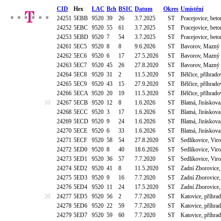
CID
Hex
LAC
Bch
BSIC
Datum
Okres
Umístění
24251
5EBB
9520
39
26
3.7.2025
ST
Pracejovice, be
24252
5EBC
9520
55
61
3.7.2025
ST
Pracejovice, be
24253
5EBD
9520
7
54
3.7.2025
ST
Pracejovice, be
24261
5EC5
9520
8
8
9.6.2026
ST
Bavorov, Mazný 
24262
5EC6
9520
6
17
27.5.2026
ST
Bavorov, Mazný 
24263
5EC7
9520
45
26
27.8.2020
ST
Bavorov, Mazný 
24264
5EC8
9520
31
2
11.5.2020
ST
Bělčice, příhrad
24265
5EC9
9520
43
15
27.9.2020
ST
Bělčice, příhrad
24266
5ECA
9520
20
19
11.5.2020
ST
Bělčice, příhrad
10
24267
5ECB
9520
12
8
1.6.2026
ST
Blatná, Jiráskov
24268
5ECC
9520
3
17
1.6.2026
ST
Blatná, Jiráskov
24269
5ECD
9520
9
24
1.6.2026
ST
Blatná, Jiráskov
24270
5ECE
9520
6
33
1.6.2026
ST
Blatná, Jiráskov
24271
5ECF
9520
58
54
27.8.2020
ST
Sedlíkovice, Vir
24272
5ED0
9520
8
40
18.6.2026
ST
Sedlíkovice, Vir
24273
5ED1
9520
36
57
7.7.2020
ST
Sedlíkovice, Vir
24274
5ED2
9520
41
8
11.5.2020
ST
Zadní Zborovice,
24275
5ED3
9520
9
16
7.7.2020
ST
Zadní Zborovice,
24276
5ED4
9520
11
24
17.5.2020
ST
Zadní Zborovice,
20
24277
5ED5
9520
56
2
7.7.2020
ST
Katovice, příhra
24278
5ED6
9520
22
59
7.7.2020
ST
Katovice, příhra
24279
5ED7
9520
59
60
7.7.2020
ST
Katovice, příhra