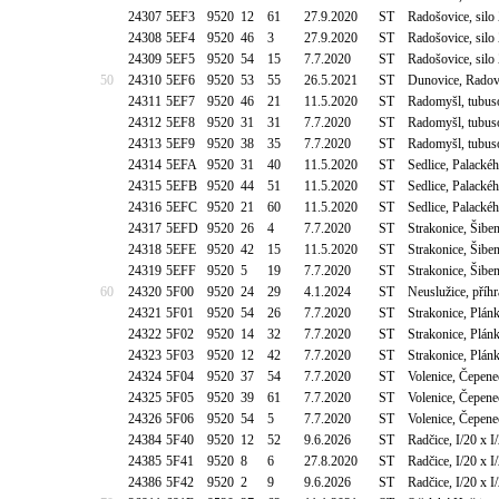
24307
5EF3
9520
12
61
27.9.2020
ST
Radošovice, sil
24308
5EF4
9520
46
3
27.9.2020
ST
Radošovice, sil
24309
5EF5
9520
54
15
7.7.2020
ST
Radošovice, sil
50
24310
5EF6
9520
53
55
26.5.2021
ST
Dunovice, Radov
24311
5EF7
9520
46
21
11.5.2020
ST
Radomyšl, tubus
24312
5EF8
9520
31
31
7.7.2020
ST
Radomyšl, tubus
24313
5EF9
9520
38
35
7.7.2020
ST
Radomyšl, tubus
24314
5EFA
9520
31
40
11.5.2020
ST
Sedlice, Palack
24315
5EFB
9520
44
51
11.5.2020
ST
Sedlice, Palack
24316
5EFC
9520
21
60
11.5.2020
ST
Sedlice, Palack
24317
5EFD
9520
26
4
7.7.2020
ST
Strakonice, Šib
24318
5EFE
9520
42
15
11.5.2020
ST
Strakonice, Šib
24319
5EFF
9520
5
19
7.7.2020
ST
Strakonice, Šib
60
24320
5F00
9520
24
29
4.1.2024
ST
Neuslužice, příh
24321
5F01
9520
54
26
7.7.2020
ST
Strakonice, Plán
24322
5F02
9520
14
32
7.7.2020
ST
Strakonice, Plán
24323
5F03
9520
12
42
7.7.2020
ST
Strakonice, Plán
24324
5F04
9520
37
54
7.7.2020
ST
Volenice, Čepene
24325
5F05
9520
39
61
7.7.2020
ST
Volenice, Čepene
24326
5F06
9520
54
5
7.7.2020
ST
Volenice, Čepene
24384
5F40
9520
12
52
9.6.2026
ST
Radčice, I/20 x I
24385
5F41
9520
8
6
27.8.2020
ST
Radčice, I/20 x I
24386
5F42
9520
2
9
9.6.2026
ST
Radčice, I/20 x I