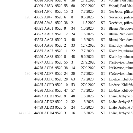
43098
A85A
9520
6
38
27.9.2020
ST
Volyně, Pod Mal
43099
A85B
9520
55
60
27.9.2020
ST
Volyně, Pod Mal
43334
A946
9520
15
3
7.7.2020
ST
Nevželice, příh
120
43335
A947
9520
6
8
9.6.2026
ST
Nevželice, příh
43336
A948
9520
38
21
11.5.2020
ST
Nevželice, příh
43521
AA01
9520
9
34
1.6.2026
ST
Blatná, Nerudova
43522
AA02
9520
12
24
1.6.2026
ST
Blatná, Nerudova
43523
AA03
9520
3
48
1.6.2026
ST
Blatná, Nerudova
43654
AA86
9520
2
33
12.7.2026
ST
Kladruby, tubuso
43655
AA87
9520
11
22
7.7.2020
ST
Kladruby, tubuso
43656
AA88
9520
8
48
9.6.2026
ST
Kladruby, tubuso
44277
ACF5
9520
55
3
27.9.2020
ST
Přešťovice, tubu
44278
ACF6
9520
38
14
27.9.2020
ST
Přešťovice, tubu
130
44279
ACF7
9520
24
20
7.7.2020
ST
Přešťovice, tubu
44284
ACFC
9520
28
63
7.7.2020
ST
Libětice, Kbíl 6
44285
ACFD
9520
10
53
27.9.2020
ST
Libětice, Kbíl 6
44286
ACFE
9520
47
57
7.7.2020
ST
Libětice, Kbíl 6
44497
ADD1
9520
9
48
1.6.2026
ST
Lnáře, Jezbyně 5
44498
ADD2
9520
12
32
1.6.2026
ST
Lnáře, Jezbyně 5
44499
ADD3
9520
5
24
1.6.2026
ST
Lnáře, Jezbyně 5
44 / 137
44500
ADD4
9520
3
16
1.6.2026
ST
Lnáře, Jezbyně 5