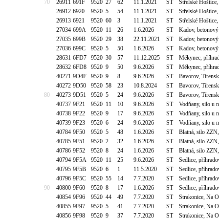
70
26911
691F
9520
27
62
11.1.2021
ST
Střelské Hoštice
26912
6920
9520
5
54
11.1.2021
ST
Střelské Hoštice
26913
6921
9520
60
3
11.1.2021
ST
Střelské Hoštice
27034
699A
9520
11
26
1.6.2026
ST
Kadov, betonový
27035
699B
9520
29
38
22.11.2021
ST
Kadov, betonový
27036
699C
9520
5
50
1.6.2026
ST
Kadov, betonový
28631
6FD7
9520
30
57
11.12.2025
ST
Měkynec, příhrad
28632
6FD8
9520
9
50
9.6.2026
ST
Měkynec, příhrad
40271
9D4F
9520
9
8
9.6.2026
ST
Bavorov, Tírensk
40272
9D50
9520
58
23
10.8.2024
ST
Bavorov, Tírensk
80
40273
9D51
9520
5
24
9.6.2026
ST
Bavorov, Tírensk
40737
9F21
9520
11
10
9.6.2026
ST
Vodňany, silo u 
40738
9F22
9520
9
17
9.6.2026
ST
Vodňany, silo u 
40739
9F23
9520
6
24
9.6.2026
ST
Vodňany, silo u 
40784
9F50
9520
5
48
1.6.2026
ST
Blatná, silo ZZ
40785
9F51
9520
2
32
1.6.2026
ST
Blatná, silo ZZ
40786
9F52
9520
8
24
1.6.2026
ST
Blatná, silo ZZ
40794
9F5A
9520
11
25
9.6.2026
ST
Sedlice, příhrad
40795
9F5B
9520
6
1
11.5.2020
ST
Sedlice, příhrad
40796
9F5C
9520
55
14
7.7.2020
ST
Sedlice, příhrad
90
40800
9F60
9520
8
17
1.6.2026
ST
Sedlice, příhrad
40854
9F96
9520
44
49
7.7.2020
ST
Strakonice, Na O
40855
9F97
9520
5
41
7.7.2020
ST
Strakonice, Na O
40856
9F98
9520
9
37
7.7.2020
ST
Strakonice, Na O