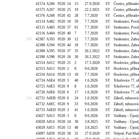
41574
A266
9520
14
15
27.9.2020
ST
Čestice, příhrad
41575
A267
9520
25
19
22.2.2021
ST
Čestice, příhrad
41576
A268
9520
42
28
7.7.2020
ST
Čestice, příhrad
42114
A482
9520
10
59
7.7.2020
ST
Strakonice, Pov
42115
A483
9520
57
61
7.7.2020
ST
Strakonice, Pov
42116
A484
9520
40
7
7.7.2020
ST
Strakonice, Pov
100
42387
A593
9520
30
12
7.7.2020
ST
Strakonice, Zahr
42388
A594
9520
44
18
7.7.2020
ST
Strakonice, Zahr
42389
A595
9520
37
35
26.2.2022
ST
Strakonice, Zahr
42390
A596
9520
26
30
26.2.2022
ST
Strakonice, Zahr
42514
A612
9520
21
2
17.5.2020
ST
Hoslovice, příh
42515
A613
9520
2
8
9.6.2026
ST
Hoslovice, příh
42516
A614
9520
13
18
7.7.2020
ST
Hoslovice, příh
42724
A6E4
9520
3
40
1.6.2026
ST
Tchořovice 77, o
42725
A6E5
9520
9
8
1.6.2026
ST
Tchořovice 77, o
42726
A6E6
9520
6
17
1.6.2026
ST
Tchořovice 77, o
110
42731
A6EB
9520
6
24
1.6.2026
ST
Záboří, tubusov
42732
A6EC
9520
9
33
9.6.2026
ST
Záboří, tubusov
42733
A6ED
9520
3
41
1.6.2026
ST
Záboří, tubusov
43027
A813
9520
3
8
9.6.2026
ST
Vodňany - Újezd,
43028
A814
9520
24
30
3.8.2025
ST
Vodňany - Újezd,
43029
A815
9520
13
48
3.8.2025
ST
Vodňany - Újezd,
43097
A859
9520
58
31
27.9.2020
ST
Volyně, Pod Mal