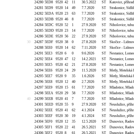
24280
5ED8
9520
42
11
30.5.2022
ST
Katovice, příhra
24281
5ED9
9520
14
49
7.7.2020
ST
Strakonice, Sídli
24282
5EDA
9520
23
63
7.7.2020
ST
Strakonice, Sídli
24283
5EDB
9520
46
8
7.7.2020
ST
Strakonice, Sídli
24284
5EDC
9520
52
1
27.9.2020
ST
Nihošovice, tubu
24285
5EDD
9520
23
14
7.7.2020
ST
Nihošovice, tubu
24286
5EDE
9520
56
22
27.9.2020
ST
Nihošovice, tubu
30
24287
5EDF
9520
38
0
27.8.2020
ST
Skočice - Lidmovi
24288
5EE0
9520
14
62
7.11.2020
ST
Skočice - Lidmovi
24291
5EE3
9520
6
0
9.6.2026
ST
Nestanice, Lomec
24292
5EE4
9520
47
12
14.2.2021
ST
Nestanice, Lomec
24293
5EE5
9520
42
21
27.8.2020
ST
Nestanice, Lomec
24294
5EE6
9520
24
29
11.5.2020
ST
Metly, Metelská 
24295
5EE7
9520
9
35
1.6.2026
ST
Metly, Metelská 
24296
5EE8
9520
12
40
2.7.2026
ST
Metly, Metelská 
24297
5EE9
9520
15
61
7.7.2020
ST
Mladotice, Mlado
24298
5EEA
9520
29
58
7.7.2020
ST
Mladotice, Mlado
40
24299
5EEB
9520
41
7
7.7.2020
ST
Mladotice, Mlado
24301
5EED
9520
55
9
27.9.2020
ST
Neuslužice, příh
24302
5EEE
9520
41
62
4.1.2024
ST
Neuslužice, příh
24303
5EEF
9520
30
19
4.1.2024
ST
Neuslužice, příh
24304
5EF0
9520
12
35
12.5.2020
ST
Dunovice, Radov
24305
5EF1
9520
22
41
26.5.2021
ST
Dunovice, Radov
24306
5EF2
9520
8
61
26.5.2021
ST
Dunovice, Radov