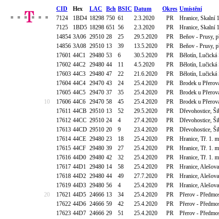
CID
Hex
LAC
Bch
BSIC
Datum
Okres
Umístění
7124
1BD4
18298
750
61
2.3.2020
PR
Hranice, Skalní 
7125
1BD5
18298
651
56
2.3.2020
PR
Hranice, Skalní 
14854
3A06
29510
28
25
29.5.2020
PR
Beňov - Prusy, 
14856
3A08
29510
13
39
13.5.2020
PR
Beňov - Prusy, 
17601
44C1
29480
53
6
30.5.2020
PR
Bělotín, Lučická
17602
44C2
29480
44
11
4.5.2020
PR
Bělotín, Lučická
17603
44C3
29480
47
22
21.6.2020
PR
Bělotín, Lučická
17604
44C4
29470
43
24
25.4.2020
PR
Brodek u Přerov
17605
44C5
29470
37
35
25.4.2020
PR
Brodek u Přerov
10
17606
44C6
29470
58
45
25.4.2020
PR
Brodek u Přerov
17611
44CB
29510
13
52
29.5.2020
PR
Dřevohostice, Ši
17612
44CC
29510
24
4
27.4.2020
PR
Dřevohostice, Ši
17613
44CD
29510
20
9
23.4.2020
PR
Dřevohostice, Ši
17614
44CE
29480
23
18
25.4.2020
PR
Hranice, Tř. 1. 
17615
44CF
29480
39
27
25.4.2020
PR
Hranice, Tř. 1. 
17616
44D0
29480
42
32
25.4.2020
PR
Hranice, Tř. 1. 
17617
44D1
29480
14
58
25.4.2020
PR
Hranice, Alešov
17618
44D2
29480
44
49
27.7.2020
PR
Hranice, Alešov
17619
44D3
29480
56
4
25.4.2020
PR
Hranice, Alešov
20
17621
44D5
24666
13
34
25.4.2020
PR
Přerov - Předmos
17622
44D6
24666
59
42
25.4.2020
PR
Přerov - Předmos
17623
44D7
24666
29
51
25.4.2020
PR
Přerov - Předmos