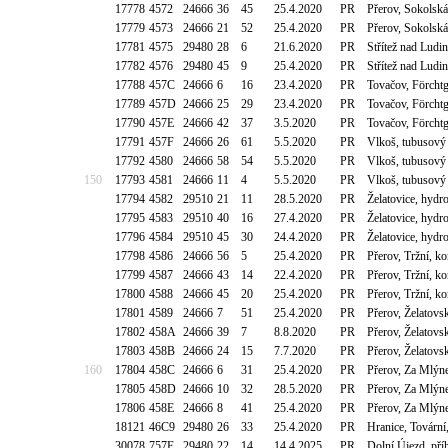
17778
4572
24666
36
45
25.4.2020
PR
Přerov, Sokolská
17779
4573
24666
21
52
25.4.2020
PR
Přerov, Sokolská
17781
4575
29480
28
6
21.6.2020
PR
Střítež nad Lud
17782
4576
29480
45
9
25.4.2020
PR
Střítež nad Lud
17788
457C
24666
6
16
23.4.2020
PR
Tovačov, Förcht
17789
457D
24666
25
29
23.4.2020
PR
Tovačov, Förcht
17790
457E
24666
42
37
3.5.2020
PR
Tovačov, Förcht
17791
457F
24666
26
61
5.5.2020
PR
Vlkoš, tubusový 
17792
4580
24666
58
54
5.5.2020
PR
Vlkoš, tubusový 
150
17793
4581
24666
11
4
5.5.2020
PR
Vlkoš, tubusový 
17794
4582
29510
21
11
28.5.2020
PR
Želatovice, hyd
17795
4583
29510
40
16
27.4.2020
PR
Želatovice, hyd
17796
4584
29510
45
30
24.4.2020
PR
Želatovice, hyd
17798
4586
24666
56
5
25.4.2020
PR
Přerov, Tržní, 
17799
4587
24666
43
14
22.4.2020
PR
Přerov, Tržní, 
17800
4588
24666
45
20
25.4.2020
PR
Přerov, Tržní, 
17801
4589
24666
7
51
25.4.2020
PR
Přerov, Želatovs
17802
458A
24666
39
7
8.8.2020
PR
Přerov, Želatovs
17803
458B
24666
24
15
7.7.2020
PR
Přerov, Želatovs
160
17804
458C
24666
6
31
25.4.2020
PR
Přerov, Za Mlý
17805
458D
24666
10
32
28.5.2020
PR
Přerov, Za Mlý
17806
458E
24666
8
41
25.4.2020
PR
Přerov, Za Mlý
18121
46C9
29480
26
33
25.4.2020
PR
Hranice, Tovární
30078
757E
29480
22
14
14.4.2025
PR
Dolní Újezd, př