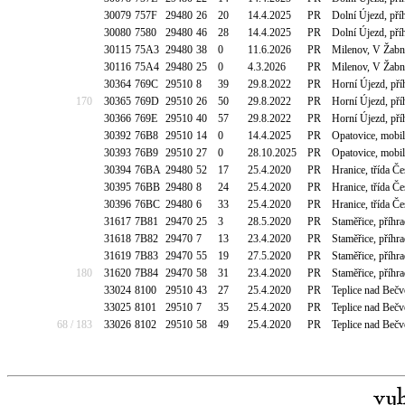
30079
757F
29480
26
20
14.4.2025
PR
Dolní Újezd, př
30080
7580
29480
46
28
14.4.2025
PR
Dolní Újezd, př
30115
75A3
29480
38
0
11.6.2026
PR
Milenov, V Žabn
30116
75A4
29480
25
0
4.3.2026
PR
Milenov, V Žabn
30364
769C
29510
8
39
29.8.2022
PR
Horní Újezd, př
170
30365
769D
29510
26
50
29.8.2022
PR
Horní Újezd, př
30366
769E
29510
40
57
29.8.2022
PR
Horní Újezd, př
30392
76B8
29510
14
0
14.4.2025
PR
Opatovice, mobi
30393
76B9
29510
27
0
28.10.2025
PR
Opatovice, mobi
30394
76BA
29480
52
17
25.4.2020
PR
Hranice, třída 
30395
76BB
29480
8
24
25.4.2020
PR
Hranice, třída 
30396
76BC
29480
6
33
25.4.2020
PR
Hranice, třída 
31617
7B81
29470
25
3
28.5.2020
PR
Staměřice, příhr
31618
7B82
29470
7
13
23.4.2020
PR
Staměřice, příhr
31619
7B83
29470
55
19
27.5.2020
PR
Staměřice, příhr
180
31620
7B84
29470
58
31
23.4.2020
PR
Staměřice, příhr
33024
8100
29510
43
27
25.4.2020
PR
Teplice nad Beč
33025
8101
29510
7
35
25.4.2020
PR
Teplice nad Beč
68 / 183
33026
8102
29510
58
49
25.4.2020
PR
Teplice nad Beč