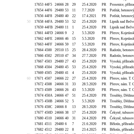
17653
44F5
24666
28
29
25.4.2020
PR
Prosenice, příhr
17654
44F6
29480
53
11
7.7.2020
PR
Potštát, betonov
17656
44F8
29480
40
22
17.4.2021
PR
Potštát, betonov
50
17658
44FA
29480
53
52
25.4.2020
PR
Lipník nad Bečv
17659
44FB
29480
11
1
25.4.2020
PR
Lipník nad Bečv
17661
44FD
24666
9
2
5.5.2020
PR
Přerov, Kojetíns
17662
44FE
24666
46
15
5.5.2020
PR
Přerov, Kojetíns
17663
44FF
24666
59
17
5.5.2020
PR
Přerov, Kojetíns
17664
4500
29510
15
25
28.4.2020
PR
Radotín, betono
17666
4502
29510
47
34
27.7.2020
PR
Radotín, betono
17667
4503
29480
27
43
25.4.2020
PR
Vysoká, příhrado
17668
4504
29480
45
53
25.4.2020
PR
Vysoká, příhrado
17669
4505
29480
41
4
25.4.2020
PR
Vysoká, příhrado
60
17671
4507
24666
22
27
25.4.2020
PR
Přerov, nám. T
17672
4508
24666
31
33
28.5.2020
PR
Přerov, nám. T
17673
4509
24666
26
43
5.5.2020
PR
Přerov, nám. T
17674
450A
24666
47
51
25.4.2020
PR
Troubky, Dědina
17675
450B
24666
52
5
5.5.2020
PR
Troubky, Dědina
17676
450C
24666
8
13
28.5.2020
PR
Troubky, Dědina
17677
450D
24666
38
17
25.4.2020
PR
Čekyně, tubusov
17680
4510
24666
40
31
24.4.2020
PR
Čekyně, tubusov
17681
4511
29480
6
7
21.6.2020
PR
Bělotín, příhrad
17682
4512
29480
22
8
23.4.2025
PR
Bělotín, příhrad