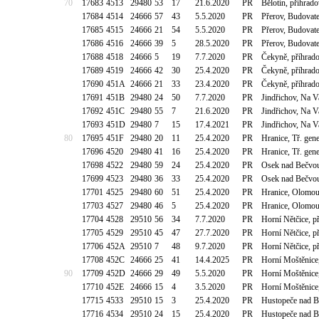
70
17683
4513
29480
53
17
21.6.2020
PR
Bělotín, příhrad
17684
4514
24666
57
43
5.5.2020
PR
Přerov, Budovate
17685
4515
24666
21
54
5.5.2020
PR
Přerov, Budovate
17686
4516
24666
39
5
28.5.2020
PR
Přerov, Budovate
17688
4518
24666
5
19
7.7.2020
PR
Čekyně, příhrad
17689
4519
24666
42
30
25.4.2020
PR
Čekyně, příhrad
17690
451A
24666
21
33
23.4.2020
PR
Čekyně, příhrad
17691
451B
29480
24
50
7.7.2020
PR
Jindřichov, Na 
17692
451C
29480
55
7
21.6.2020
PR
Jindřichov, Na 
17693
451D
29480
7
15
17.4.2021
PR
Jindřichov, Na 
80
17695
451F
29480
20
11
25.4.2020
PR
Hranice, Tř. gen
17696
4520
29480
41
16
25.4.2020
PR
Hranice, Tř. gen
17698
4522
29480
59
24
25.4.2020
PR
Osek nad Bečvou
17699
4523
29480
36
33
25.4.2020
PR
Osek nad Bečvou
17701
4525
29480
60
51
25.4.2020
PR
Hranice, Olomou
17703
4527
29480
46
5
25.4.2020
PR
Hranice, Olomou
17704
4528
29510
56
34
7.7.2020
PR
Horní Nětčice, p
17705
4529
29510
45
47
27.7.2020
PR
Horní Nětčice, p
17706
452A
29510
7
48
9.7.2020
PR
Horní Nětčice, p
17708
452C
24666
25
41
14.4.2025
PR
Horní Moštěnic
90
17709
452D
24666
29
49
5.5.2020
PR
Horní Moštěnic
17710
452E
24666
15
4
3.5.2020
PR
Horní Moštěnic
17715
4533
29510
15
3
25.4.2020
PR
Hustopeče nad B
17716
4534
29510
24
15
25.4.2020
PR
Hustopeče nad B