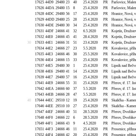
17625
44D9
29480
23
40
25.4.2020
PR
Paršovice, Male
17626
44DA
29480
15
8
25.4.2020
PR
Paršovice, Male
17628
44DC
29480
56
17
25.4.2020
PR
Hranice, Nová, 
17629
44DD
29480
25
28
25.4.2020
PR
Hranice, Nová, 
17630
44DE
29480
30
34
25.4.2020
PR
Hranice, Nová, 
17631
44DF
24666
41
32
6.5.2020
PR
Kojetín, Družst
17632
44E0
24666
45
41
28.4.2020
PR
Kojetín, Družst
30
17633
44E1
24666
31
51
23.4.2020
PR
Kojetín, Družst
17634
44E2
24666
27
23
5.5.2020
PR
Kovalovice, pří
17635
44E3
24666
46
30
25.5.2020
PR
Kovalovice, pří
17636
44E4
24666
15
33
25.4.2020
PR
Kovalovice, pří
17637
44E5
29480
30
1
25.4.2020
PR
Lipník nad Bečv
17638
44E6
29480
41
14
25.4.2020
PR
Lipník nad Bečv
17639
44E7
29480
57
16
25.4.2020
PR
Lipník nad Bečv
17641
44E9
24666
55
31
25.4.2020
PR
Přerov, tř. 17. l
17642
44EA
24666
60
37
5.5.2020
PR
Přerov, tř. 17. l
17643
44EB
24666
28
47
5.5.2020
PR
Přerov, tř. 17. l
40
17644
44EC
29510
12
19
25.4.2020
PR
Skalička - Kame
17646
44EE
29510
10
27
25.4.2020
PR
Skalička - Kame
17647
44EF
24666
40
51
28.5.2020
PR
Přerov, Dvořáko
17648
44F0
24666
22
6
28.5.2020
PR
Přerov, Dvořáko
17649
44F1
24666
43
9
4.5.2020
PR
Přerov, Dvořáko
17651
44F3
24666
46
11
25.4.2020
PR
Prosenice, příhr
17652
44F4
24666
42
20
25.4.2020
PR
Prosenice, příhr