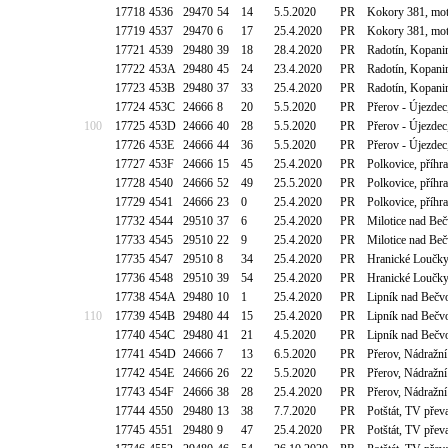
17718
4536
29470
54
14
5.5.2020
PR
Kokory 381, mo
17719
4537
29470
6
17
25.4.2020
PR
Kokory 381, mo
17721
4539
29480
39
18
28.4.2020
PR
Radotín, Kopani
17722
453A
29480
45
24
23.4.2020
PR
Radotín, Kopani
17723
453B
29480
37
33
25.4.2020
PR
Radotín, Kopani
17724
453C
24666
8
20
5.5.2020
PR
Přerov - Újezde
100
17725
453D
24666
40
28
5.5.2020
PR
Přerov - Újezde
17726
453E
24666
44
36
5.5.2020
PR
Přerov - Újezde
17727
453F
24666
15
45
25.4.2020
PR
Polkovice, příh
17728
4540
24666
52
49
25.5.2020
PR
Polkovice, příh
17729
4541
24666
23
0
25.4.2020
PR
Polkovice, příh
17732
4544
29510
37
6
25.4.2020
PR
Milotice nad Be
17733
4545
29510
22
9
25.4.2020
PR
Milotice nad Be
17735
4547
29510
8
34
25.4.2020
PR
Hranické Loučky
17736
4548
29510
39
54
25.4.2020
PR
Hranické Loučky
17738
454A
29480
10
1
25.4.2020
PR
Lipník nad Bečvo
110
17739
454B
29480
44
15
25.4.2020
PR
Lipník nad Bečvo
17740
454C
29480
41
21
4.5.2020
PR
Lipník nad Bečvo
17741
454D
24666
7
13
6.5.2020
PR
Přerov, Nádražní
17742
454E
24666
26
22
5.5.2020
PR
Přerov, Nádražní
17743
454F
24666
38
28
25.4.2020
PR
Přerov, Nádražní
17744
4550
29480
13
38
7.7.2020
PR
Potštát, TV pře
17745
4551
29480
9
47
25.4.2020
PR
Potštát, TV pře