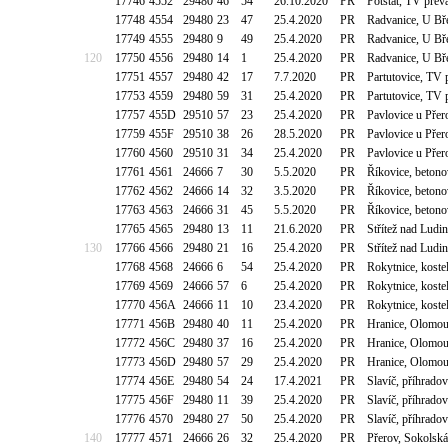
17746
4552
29480
46
54
26.10.2020
PR
Potštát, TV pře
17748
4554
29480
23
47
25.4.2020
PR
Radvanice, U Bř
17749
4555
29480
9
49
25.4.2020
PR
Radvanice, U Bř
120
17750
4556
29480
14
1
25.4.2020
PR
Radvanice, U Bř
17751
4557
29480
42
17
7.7.2020
PR
Partutovice, TV
17753
4559
29480
59
31
25.4.2020
PR
Partutovice, TV
17757
455D
29510
57
23
25.4.2020
PR
Pavlovice u Pře
17759
455F
29510
38
26
28.5.2020
PR
Pavlovice u Pře
17760
4560
29510
31
34
25.4.2020
PR
Pavlovice u Pře
17761
4561
24666
7
30
5.5.2020
PR
Říkovice, betono
17762
4562
24666
14
32
3.5.2020
PR
Říkovice, betono
17763
4563
24666
31
45
5.5.2020
PR
Říkovice, betono
17765
4565
29480
13
11
21.6.2020
PR
Střítež nad Lud
130
17766
4566
29480
21
16
25.4.2020
PR
Střítež nad Lud
17768
4568
24666
6
54
25.4.2020
PR
Rokytnice, kost
17769
4569
24666
57
6
25.4.2020
PR
Rokytnice, kost
17770
456A
24666
11
10
23.4.2020
PR
Rokytnice, kost
17771
456B
29480
40
11
25.4.2020
PR
Hranice, Olomou
17772
456C
29480
37
16
25.4.2020
PR
Hranice, Olomou
17773
456D
29480
57
29
25.4.2020
PR
Hranice, Olomou
17774
456E
29480
54
24
17.4.2021
PR
Slavíč, příhrado
17775
456F
29480
11
39
25.4.2020
PR
Slavíč, příhrado
17776
4570
29480
27
50
25.4.2020
PR
Slavíč, příhrado
140
17777
4571
24666
26
32
25.4.2020
PR
Přerov, Sokolská