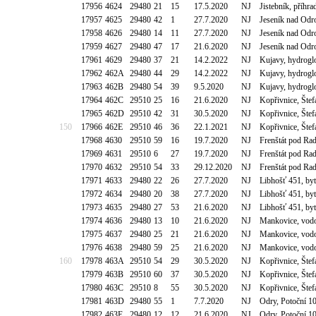
17956
4624
29480
21
15
17.5.2020
NJ
Jistebník, příh
17957
4625
29480
42
1
27.7.2020
NJ
Jeseník nad Odro
17958
4626
29480
14
11
27.7.2020
NJ
Jeseník nad Odro
17959
4627
29480
47
17
21.6.2020
NJ
Jeseník nad Odro
17961
4629
29480
37
21
14.2.2022
NJ
Kujavy, hydrog
17962
462A
29480
44
29
14.2.2022
NJ
Kujavy, hydrog
17963
462B
29480
54
39
9.5.2020
NJ
Kujavy, hydrog
17964
462C
29510
25
16
21.6.2020
NJ
Kopřivnice, Štef
17965
462D
29510
42
31
30.5.2020
NJ
Kopřivnice, Štef
150
17966
462E
29510
46
36
22.1.2021
NJ
Kopřivnice, Štef
17968
4630
29510
59
16
19.7.2020
NJ
Frenštát pod Ra
17969
4631
29510
6
27
19.7.2020
NJ
Frenštát pod Ra
17970
4632
29510
54
33
29.12.2020
NJ
Frenštát pod Ra
17971
4633
29480
22
26
27.7.2020
NJ
Libhošť 451, b
17972
4634
29480
20
38
27.7.2020
NJ
Libhošť 451, b
17973
4635
29480
27
53
21.6.2020
NJ
Libhošť 451, b
17974
4636
29480
13
10
21.6.2020
NJ
Mankovice, vod
17975
4637
29480
25
21
21.6.2020
NJ
Mankovice, vod
17976
4638
29480
59
25
21.6.2020
NJ
Mankovice, vod
160
17978
463A
29510
54
29
30.5.2020
NJ
Kopřivnice, Šte
17979
463B
29510
60
37
30.5.2020
NJ
Kopřivnice, Šte
17980
463C
29510
8
55
30.5.2020
NJ
Kopřivnice, Šte
17981
463D
29480
55
1
7.7.2020
NJ
Odry, Potoční 1
17982
463E
29480
12
12
21.6.2020
NJ
Odry, Potoční 1