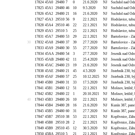
17824
45A0
29480
7
0
21.6.2020
NJ
Suchdol nad Odr
17825
45A1
29480
46
10
9.5.2020
NJ
Suchdol nad Odr
17826
45A2
29480
21
16
21.6.2020
NJ
Suchdol nad Odr
17827
45A3
29510
56
9
22.1.2021
NJ
Hodslavice, tub
17828
45A4
29510
46
22
22.1.2021
NJ
Hodslavice, tub
17829
45A5
29510
5
25
22.1.2021
NJ
Hodslavice, tub
17831
45A7
29480
53
29
22.1.2021
NJ
Bartošovice - Zá
30
17832
45A8
29480
37
39
27.7.2020
NJ
Bartošovice - Zá
17833
45A9
29480
30
55
27.7.2020
NJ
Bartošovice - Zá
17834
45AA
29480
54
3
27.7.2020
NJ
Jeseník nad Odr
17835
45AB
29480
42
11
25.4.2020
NJ
Jeseník nad Odr
17836
45AC
29480
23
19
21.6.2020
NJ
Jeseník nad Odr
17838
45AE
29480
21
45
4.5.2020
NJ
Jistebník 230, b
17839
45AF
29480
57
25
10.12.2025
NJ
Jistebník 230, b
17840
45B0
29480
31
33
17.5.2020
NJ
Jistebník 230, b
17841
45B1
29480
12
51
22.1.2021
NJ
Mošnov, letiště,
17842
45B2
29480
22
1
20.10.2021
NJ
Mošnov, letiště,
40
17843
45B3
29480
26
10
22.1.2021
NJ
Mošnov, letiště,
17844
45B4
29480
28
16
21.6.2020
NJ
Kunín 387, pane
17845
45B5
29480
60
31
27.7.2020
NJ
Kunín 387, pane
17847
45B7
29510
38
53
22.1.2021
NJ
Kopřivnice, Záh
17848
45B8
29510
28
2
22.1.2021
NJ
Kopřivnice, Záh
17849
45B9
29510
45
12
30.5.2020
NJ
Kopřivnice, Záh
17850
45BA
29510
5
21
22.1.2021
NJ
Kopřivnice, Záh