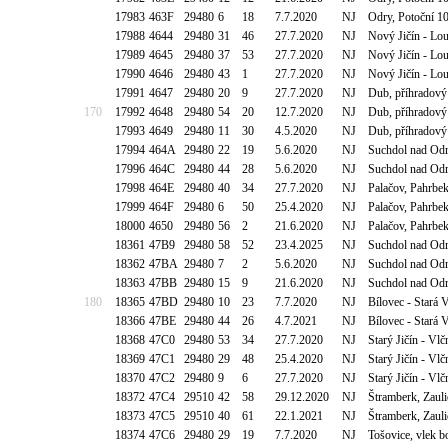
17983
463F
29480
6
18
7.7.2020
NJ
Odry, Potoční 1
17988
4644
29480
31
46
27.7.2020
NJ
Nový Jičín - Lou
17989
4645
29480
37
53
27.7.2020
NJ
Nový Jičín - Lou
17990
4646
29480
43
1
27.7.2020
NJ
Nový Jičín - Lou
17991
4647
29480
20
9
27.7.2020
NJ
Dub, příhradový
170
17992
4648
29480
54
20
12.7.2020
NJ
Dub, příhradový
17993
4649
29480
11
30
4.5.2020
NJ
Dub, příhradový
17994
464A
29480
22
19
5.6.2020
NJ
Suchdol nad Od
17996
464C
29480
44
28
5.6.2020
NJ
Suchdol nad Od
17998
464E
29480
40
34
27.7.2020
NJ
Palačov, Pahrbe
17999
464F
29480
6
50
25.4.2020
NJ
Palačov, Pahrbe
18000
4650
29480
56
2
21.6.2020
NJ
Palačov, Pahrbe
18361
47B9
29480
58
52
23.4.2025
NJ
Suchdol nad Od
18362
47BA
29480
7
2
5.6.2020
NJ
Suchdol nad Od
18363
47BB
29480
15
9
21.6.2020
NJ
Suchdol nad Od
180
18365
47BD
29480
10
23
7.7.2020
NJ
Bílovec - Stará 
18366
47BE
29480
44
26
4.7.2021
NJ
Bílovec - Stará 
18368
47C0
29480
53
34
27.7.2020
NJ
Starý Jičín - Vl
18369
47C1
29480
29
48
25.4.2020
NJ
Starý Jičín - Vl
18370
47C2
29480
9
6
27.7.2020
NJ
Starý Jičín - Vl
18372
47C4
29510
42
58
29.12.2020
NJ
Štramberk, Zaul
18373
47C5
29510
40
61
22.1.2021
NJ
Štramberk, Zaul
18374
47C6
29480
29
19
7.7.2020
NJ
Tošovice, vlek 