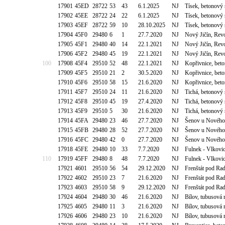
17901
45ED
28722
53
43
6.1.2025
NJ
Tísek, betonový 
17902
45EE
28722
24
22
6.1.2025
NJ
Tísek, betonový 
17903
45EF
28722
59
10
28.10.2025
NJ
Tísek, betonový 
17904
45F0
29480
6
1
27.7.2020
NJ
Nový Jičín, Rev
17905
45F1
29480
40
14
22.1.2021
NJ
Nový Jičín, Rev
17906
45F2
29480
45
19
22.1.2021
NJ
Nový Jičín, Rev
100
17908
45F4
29510
52
48
22.1.2021
NJ
Kopřivnice, bet
17909
45F5
29510
21
2
30.5.2020
NJ
Kopřivnice, bet
17910
45F6
29510
58
15
21.6.2020
NJ
Kopřivnice, bet
17911
45F7
29510
24
11
21.6.2020
NJ
Tichá, betonový 
17912
45F8
29510
45
19
27.4.2020
NJ
Tichá, betonový 
17913
45F9
29510
5
30
21.6.2020
NJ
Tichá, betonový 
17914
45FA
29480
23
46
27.7.2020
NJ
Šenov u Nového 
17915
45FB
29480
28
52
27.7.2020
NJ
Šenov u Nového 
17916
45FC
29480
42
0
27.7.2020
NJ
Šenov u Nového 
17918
45FE
29480
10
33
7.7.2020
NJ
Fulnek - Vlkovic
110
17919
45FF
29480
8
48
7.7.2020
NJ
Fulnek - Vlkovic
17921
4601
29510
56
54
29.12.2020
NJ
Frenštát pod Ra
17922
4602
29510
23
7
21.6.2020
NJ
Frenštát pod Ra
17923
4603
29510
58
9
29.12.2020
NJ
Frenštát pod Ra
17924
4604
29480
30
46
21.6.2020
NJ
Bílov, tubusová
17925
4605
29480
11
3
21.6.2020
NJ
Bílov, tubusová
17926
4606
29480
23
10
21.6.2020
NJ
Bílov, tubusová