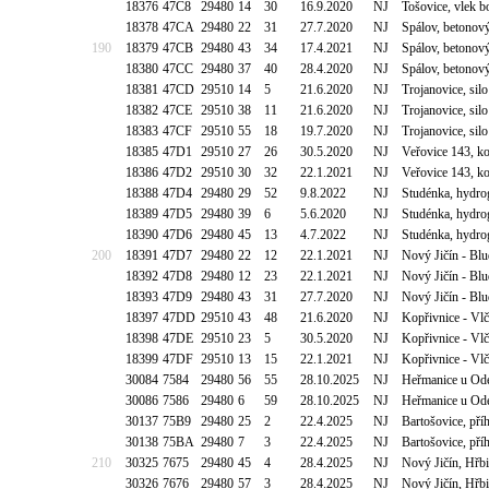
18376
47C8
29480
14
30
16.9.2020
NJ
Tošovice, vlek 
18378
47CA
29480
22
31
27.7.2020
NJ
Spálov, betonový
190
18379
47CB
29480
43
34
17.4.2021
NJ
Spálov, betonový
18380
47CC
29480
37
40
28.4.2020
NJ
Spálov, betonový
18381
47CD
29510
14
5
21.6.2020
NJ
Trojanovice, sil
18382
47CE
29510
38
11
21.6.2020
NJ
Trojanovice, sil
18383
47CF
29510
55
18
19.7.2020
NJ
Trojanovice, sil
18385
47D1
29510
27
26
30.5.2020
NJ
Veřovice 143, ko
18386
47D2
29510
30
32
22.1.2021
NJ
Veřovice 143, ko
18388
47D4
29480
29
52
9.8.2022
NJ
Studénka, hydro
18389
47D5
29480
39
6
5.6.2020
NJ
Studénka, hydro
18390
47D6
29480
45
13
4.7.2022
NJ
Studénka, hydro
200
18391
47D7
29480
22
12
22.1.2021
NJ
Nový Jičín - Bl
18392
47D8
29480
12
23
22.1.2021
NJ
Nový Jičín - Bl
18393
47D9
29480
43
31
27.7.2020
NJ
Nový Jičín - Bl
18397
47DD
29510
43
48
21.6.2020
NJ
Kopřivnice - Vl
18398
47DE
29510
23
5
30.5.2020
NJ
Kopřivnice - Vl
18399
47DF
29510
13
15
22.1.2021
NJ
Kopřivnice - Vl
30084
7584
29480
56
55
28.10.2025
NJ
Heřmanice u Ode
30086
7586
29480
6
59
28.10.2025
NJ
Heřmanice u Ode
30137
75B9
29480
25
2
22.4.2025
NJ
Bartošovice, př
30138
75BA
29480
7
3
22.4.2025
NJ
Bartošovice, př
210
30325
7675
29480
45
4
28.4.2025
NJ
Nový Jičín, Hřb
30326
7676
29480
57
3
28.4.2025
NJ
Nový Jičín, Hřb