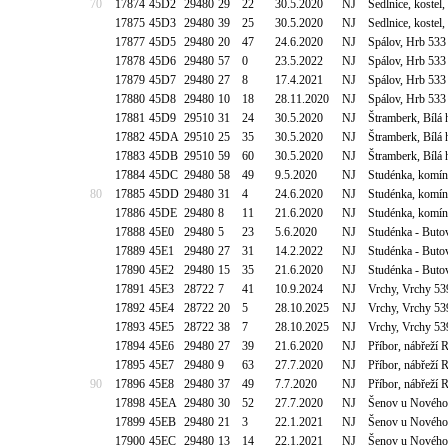
70
17874
45D2
29480
29
22
30.5.2020
NJ
Sedlnice, koste
17875
45D3
29480
39
25
30.5.2020
NJ
Sedlnice, koste
17877
45D5
29480
20
47
24.6.2020
NJ
Spálov, Hrb 533
17878
45D6
29480
57
0
23.5.2022
NJ
Spálov, Hrb 533
17879
45D7
29480
27
8
17.4.2021
NJ
Spálov, Hrb 533
17880
45D8
29480
10
18
28.11.2020
NJ
Spálov, Hrb 533
17881
45D9
29510
31
24
30.5.2020
NJ
Štramberk, Bílá
17882
45DA
29510
25
35
30.5.2020
NJ
Štramberk, Bílá
17883
45DB
29510
59
60
30.5.2020
NJ
Štramberk, Bílá
17884
45DC
29480
58
49
9.5.2020
NJ
Studénka, komí
80
17885
45DD
29480
31
4
24.6.2020
NJ
Studénka, komí
17886
45DE
29480
8
11
21.6.2020
NJ
Studénka, komí
17888
45E0
29480
5
23
5.6.2020
NJ
Studénka - Butov
17889
45E1
29480
27
31
14.2.2022
NJ
Studénka - Butov
17890
45E2
29480
15
35
21.6.2020
NJ
Studénka - Butov
17891
45E3
28722
7
41
10.9.2024
NJ
Vrchy, Vrchy 53
17892
45E4
28722
20
5
28.10.2025
NJ
Vrchy, Vrchy 53
17893
45E5
28722
38
7
28.10.2025
NJ
Vrchy, Vrchy 53
17894
45E6
29480
27
39
21.6.2020
NJ
Příbor, nábřeží
17895
45E7
29480
9
63
27.7.2020
NJ
Příbor, nábřeží
90
17896
45E8
29480
37
49
7.7.2020
NJ
Příbor, nábřeží
17898
45EA
29480
30
52
27.7.2020
NJ
Šenov u Nového
17899
45EB
29480
21
3
22.1.2021
NJ
Šenov u Nového
17900
45EC
29480
13
14
22.1.2021
NJ
Šenov u Nového