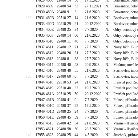
17928
4608
29480
14
38
17.5.2020
NJ
Bravantice, bet
17929
4609
29480
54
53
27.11.2021
NJ
Bravantice, bet
17930
460A
29480
9
3
21.6.2020
NJ
Bravantice, bet
120
17931
460B
29510
27
14
21.6.2020
NJ
Bordovice, tubu
17933
460D
29510
29
21
29.12.2020
NJ
Bordovice, tubu
17934
460E
29480
25
34
7.7.2020
NJ
Odry, betonový 
17935
460F
29480
14
60
21.6.2020
NJ
Odry, betonový 
17936
4610
29480
11
48
7.7.2020
NJ
Odry, betonový 
17937
4611
29480
12
21
27.7.2020
NJ
Nový Jičín, Bul
17938
4612
29480
26
31
27.7.2020
NJ
Nový Jičín, Bul
17939
4613
29480
8
38
27.7.2020
NJ
Nový Jičín, Bul
17940
4614
29480
40
58
29.9.2023
NJ
Mošnov, nová let
17942
4616
29480
40
55
21.6.2020
NJ
Stachovice, tubu
130
17943
4617
29480
60
6
7.7.2020
NJ
Stachovice, tubu
17944
4618
29510
53
24
21.6.2020
NJ
Frenštát pod Ra
17945
4619
29510
40
33
19.7.2020
NJ
Frenštát pod Ra
17946
461A
29510
25
50
29.12.2020
NJ
Frenštát pod Ra
17947
461B
29480
41
9
7.7.2020
NJ
Fulnek, příhrado
17948
461C
29480
37
22
17.5.2020
NJ
Fulnek, příhrado
17949
461D
29480
25
24
7.7.2020
NJ
Fulnek, příhrado
17950
461E
29480
45
39
7.7.2020
NJ
Fulnek, příhrado
17951
461F
29480
42
34
21.6.2020
NJ
Vražné - Hynčic
17953
4621
29480
58
50
28.5.2020
NJ
Vražné - Hynčic
140
17955
4623
29480
25
44
4.5.2020
NJ
Jistebník, příh