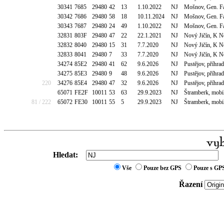
30341
7685
29480
42
13
1.10.2022
NJ
Mošnov, Gen. Fa
30342
7686
29480
58
18
10.11.2024
NJ
Mošnov, Gen. Fa
30343
7687
29480
24
49
1.10.2022
NJ
Mošnov, Gen. Fa
32831
803F
29480
47
22
22.1.2021
NJ
Nový Jičín, K 
32832
8040
29480
15
31
7.7.2020
NJ
Nový Jičín, K 
32833
8041
29480
7
33
7.7.2020
NJ
Nový Jičín, K 
34274
85E2
29480
41
62
9.6.2026
NJ
Pustějov, příhr
34275
85E3
29480
9
48
9.6.2026
NJ
Pustějov, příhr
220
34276
85E4
29480
47
32
9.6.2026
NJ
Pustějov, příhr
65071
FE2F
10011
53
63
29.9.2023
NJ
Štramberk, mob
81 / 222
65072
FE30
10011
55
5
29.9.2023
NJ
Štramberk, mob
Hledat:
Vše
Pouze bez GPS
Pouze s GP
Řazení