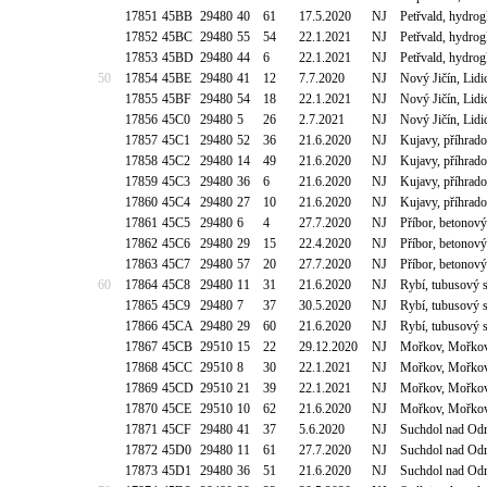
17851
45BB
29480
40
61
17.5.2020
NJ
Petřvald, hydro
17852
45BC
29480
55
54
22.1.2021
NJ
Petřvald, hydro
17853
45BD
29480
44
6
22.1.2021
NJ
Petřvald, hydro
50
17854
45BE
29480
41
12
7.7.2020
NJ
Nový Jičín, Lidi
17855
45BF
29480
54
18
22.1.2021
NJ
Nový Jičín, Lidi
17856
45C0
29480
5
26
2.7.2021
NJ
Nový Jičín, Lidi
17857
45C1
29480
52
36
21.6.2020
NJ
Kujavy, příhrado
17858
45C2
29480
14
49
21.6.2020
NJ
Kujavy, příhrado
17859
45C3
29480
36
6
21.6.2020
NJ
Kujavy, příhrado
17860
45C4
29480
27
10
21.6.2020
NJ
Kujavy, příhrado
17861
45C5
29480
6
4
27.7.2020
NJ
Příbor, betonový
17862
45C6
29480
29
15
22.4.2020
NJ
Příbor, betonový
17863
45C7
29480
57
20
27.7.2020
NJ
Příbor, betonový
60
17864
45C8
29480
11
31
21.6.2020
NJ
Rybí, tubusový 
17865
45C9
29480
7
37
30.5.2020
NJ
Rybí, tubusový 
17866
45CA
29480
29
60
21.6.2020
NJ
Rybí, tubusový 
17867
45CB
29510
15
22
29.12.2020
NJ
Mořkov, Mořkovs
17868
45CC
29510
8
30
22.1.2021
NJ
Mořkov, Mořkovs
17869
45CD
29510
21
39
22.1.2021
NJ
Mořkov, Mořkovs
17870
45CE
29510
10
62
21.6.2020
NJ
Mořkov, Mořkovs
17871
45CF
29480
41
37
5.6.2020
NJ
Suchdol nad Od
17872
45D0
29480
11
61
27.7.2020
NJ
Suchdol nad Od
17873
45D1
29480
36
51
21.6.2020
NJ
Suchdol nad Od