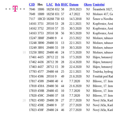
CID
Hex
LAC
Bch
BSIC
Datum
Okres
Umístění
7046
1B86
18258
652
58
29.9.2023
NJ
Štramberk 1027,
7049
1B89
18258
651
57
4.7.2022
NJ
Mošnov 417, Gen
7117
1BCD
18268
750
63
14.5.2018
NJ
Šenov u Nového J
14161
3751
29510
53
28
22.1.2021
NJ
Kopřivnice, Areá
14162
3752
29510
57
35
30.5.2020
NJ
Kopřivnice, Areá
14163
3753
29510
38
56
30.5.2020
NJ
Kopřivnice, Areá
15247
3B8F
29480
9
4
23.5.2022
NJ
Mošnov, tubusov
15248
3B90
29480
31
13
22.1.2021
NJ
Mošnov, tubusov
15249
3B91
29480
55
19
30.5.2020
NJ
Mošnov, tubusov
10
15250
3B92
29480
46
24
17.5.2020
NJ
Mošnov, tubusov
17461
4435
28712
22
16
17.5.2020
NJ
Hájov, betonový 
17462
4436
28712
39
28
22.4.2020
NJ
Hájov, betonový 
17463
4437
28712
15
39
22.4.2020
NJ
Hájov, betonový 
17783
4577
29480
44
25
22.1.2021
NJ
Trnávka, hydro
17814
4596
29510
9
49
21.6.2020
NJ
Frenštát pod Ra
17817
4599
29480
40
4
7.7.2020
NJ
Bílovec, 17. li
17818
459A
29480
56
44
21.6.2020
NJ
Bílovec, 17. li
17819
459B
29480
45
10
7.7.2020
NJ
Bílovec, 17. li
17820
459C
29480
37
18
7.7.2020
NJ
Bílovec, 17. li
20
17821
459D
29480
39
27
27.7.2020
NJ
Nový Jičín, Kar
17822
459E
29480
9
37
27.7.2020
NJ
Nový Jičín, Kar
17823
459F
29480
24
46
27.7.2020
NJ
Nový Jičín, Kar