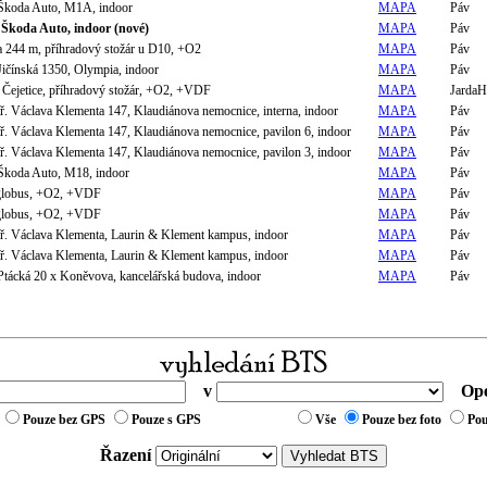
 Škoda Auto, M1A, indoor
MAPA
Páv
 Škoda Auto, indoor (nové)
MAPA
Páv
 244 m, příhradový stožár u D10, +O2
MAPA
Páv
Jičínská 1350, Olympia, indoor
MAPA
Páv
 Čejetice, příhradový stožár, +O2, +VDF
MAPA
JardaH
tř. Václava Klementa 147, Klaudiánova nemocnice, interna, indoor
MAPA
Páv
tř. Václava Klementa 147, Klaudiánova nemocnice, pavilon 6, indoor
MAPA
Páv
tř. Václava Klementa 147, Klaudiánova nemocnice, pavilon 3, indoor
MAPA
Páv
 Škoda Auto, M18, indoor
MAPA
Páv
oglobus, +O2, +VDF
MAPA
Páv
oglobus, +O2, +VDF
MAPA
Páv
tř. Václava Klementa, Laurin & Klement kampus, indoor
MAPA
Páv
tř. Václava Klementa, Laurin & Klement kampus, indoor
MAPA
Páv
Ptácká 20 x Koněvova, kancelářská budova, indoor
MAPA
Páv
v
Ope
Pouze bez GPS
Pouze s GPS
Vše
Pouze bez foto
Pou
Řazení