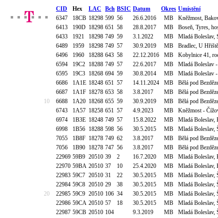
CID
Hex
LAC
Bch
BSIC
Datum
Okres
Umístění
6347
18CB
18298
599
56
26.6.2016
MB
Kněžmost, Bakovs
6413
190D
18298
651
58
28.8.2017
MB
Boseň, Tyres, ho
6433
1921
18298
749
59
3.1.2022
MB
Mladá Boleslav, 
6489
1959
18298
749
57
30.9.2019
MB
Bradlec, U Hřišt
6496
1960
18288
643
58
22.12.2016
MB
Kobylnice 41, ro
6594
19C2
18288
749
57
22.6.2017
MB
Mladá Boleslav -
6595
19C3
18268
694
59
30.8.2014
MB
Mladá Boleslav -
6686
1A1E
18248
651
57
14.11.2024
MB
Bělá pod Bezděze
6687
1A1F
18278
653
58
3.8.2017
MB
Bělá pod Bezděze
10
6688
1A20
18268
655
59
30.9.2019
MB
Bělá pod Bezděze
6743
1A57
18258
651
57
4.9.2023
MB
Kněžmost - Čížov
6974
1B3E
18248
749
57
15.8.2022
MB
Mladá Boleslav, 
6998
1B56
18288
598
56
30.5.2015
MB
Mladá Boleslav, 
7055
1B8F
18278
749
62
3.8.2017
MB
Bělá pod Bezděze
7056
1B90
18278
747
56
3.8.2017
MB
Bělá pod Bezděze
22969
59B9
20510
39
2
16.7.2020
MB
Mladá Boleslav, 
22970
59BA
20510
37
10
25.4.2020
MB
Mladá Boleslav, 
22983
59C7
20510
31
22
30.5.2015
MB
Mladá Boleslav,
22984
59C8
20510
29
38
30.5.2015
MB
Mladá Boleslav,
20
22985
59C9
20510
106
34
30.5.2015
MB
Mladá Boleslav, 
22986
59CA
20510
57
18
30.5.2015
MB
Mladá Boleslav, 
22987
59CB
20510
104
9.3.2019
MB
Mladá Boleslav, 