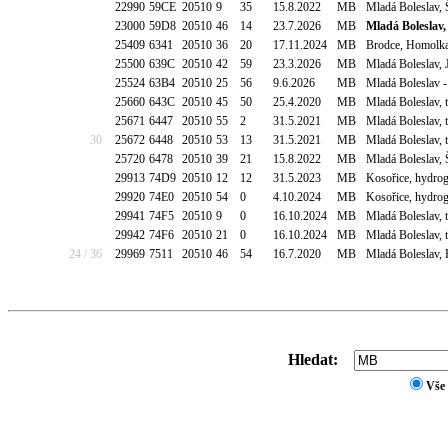
22990
59CE
20510
9
35
15.8.2022
MB
Mladá Boleslav,
23000
59D8
20510
46
14
23.7.2026
MB
Mladá Boleslav,
25409
6341
20510
36
20
17.11.2024
MB
Brodce, Homolka
25500
639C
20510
42
59
23.3.2026
MB
Mladá Boleslav, 
25524
63B4
20510
25
56
9.6.2026
MB
Mladá Boleslav -
25660
643C
20510
45
50
25.4.2020
MB
Mladá Boleslav, 
25671
6447
20510
55
2
31.5.2021
MB
Mladá Boleslav, 
30
25672
6448
20510
53
13
31.5.2021
MB
Mladá Boleslav, 
25720
6478
20510
39
21
15.8.2022
MB
Mladá Boleslav,
29913
74D9
20510
12
12
31.5.2023
MB
Kosořice, hydr
29920
74E0
20510
54
0
4.10.2024
MB
Kosořice, hydr
29941
74F5
20510
9
0
16.10.2024
MB
Mladá Boleslav, 
29942
74F6
20510
21
0
16.10.2024
MB
Mladá Boleslav, 
24 / 36
29969
7511
20510
46
54
16.7.2020
MB
Mladá Boleslav, 
Hledat:
Vše