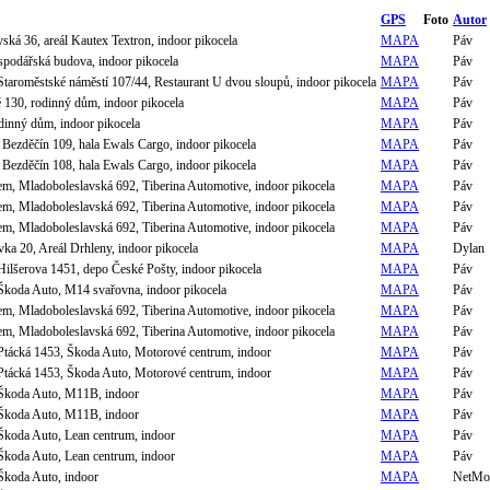
GPS
Foto
Autor
ká 36, areál Kautex Textron, indoor pikocela
MAPA
Páv
spodářská budova, indoor pikocela
MAPA
Páv
Staroměstské náměstí 107/44, Restaurant U dvou sloupů, indoor pikocela
MAPA
Páv
ě 130, rodinný dům, indoor pikocela
MAPA
Páv
dinný dům, indoor pikocela
MAPA
Páv
 Bezděčín 109, hala Ewals Cargo, indoor pikocela
MAPA
Páv
 Bezděčín 108, hala Ewals Cargo, indoor pikocela
MAPA
Páv
m, Mladoboleslavská 692, Tiberina Automotive, indoor pikocela
MAPA
Páv
m, Mladoboleslavská 692, Tiberina Automotive, indoor pikocela
MAPA
Páv
m, Mladoboleslavská 692, Tiberina Automotive, indoor pikocela
MAPA
Páv
ka 20, Areál Drhleny, indoor pikocela
MAPA
Dylan
Hilšerova 1451, depo České Pošty, indoor pikocela
MAPA
Páv
Škoda Auto, M14 svařovna, indoor pikocela
MAPA
Páv
m, Mladoboleslavská 692, Tiberina Automotive, indoor pikocela
MAPA
Páv
m, Mladoboleslavská 692, Tiberina Automotive, indoor pikocela
MAPA
Páv
Ptácká 1453, Škoda Auto, Motorové centrum, indoor
MAPA
Páv
Ptácká 1453, Škoda Auto, Motorové centrum, indoor
MAPA
Páv
 Škoda Auto, M11B, indoor
MAPA
Páv
 Škoda Auto, M11B, indoor
MAPA
Páv
Škoda Auto, Lean centrum, indoor
MAPA
Páv
Škoda Auto, Lean centrum, indoor
MAPA
Páv
Škoda Auto, indoor
MAPA
NetMo