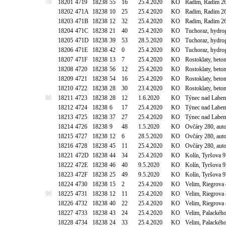
70
18201
4719
18238
55
16
25.4.2020
KO
Radim, Radim 26
18202
471A
18238
10
25
25.4.2020
KO
Radim, Radim 26
18203
471B
18238
12
32
25.4.2020
KO
Radim, Radim 26
18204
471C
18238
21
40
25.4.2020
KO
Tuchoraz, hydro
18205
471D
18238
39
53
28.5.2020
KO
Tuchoraz, hydro
18206
471E
18238
42
0
25.4.2020
KO
Tuchoraz, hydro
18207
471F
18238
13
7
25.4.2020
KO
Rostoklaty, bet
18208
4720
18238
56
12
25.4.2020
KO
Rostoklaty, bet
18209
4721
18238
54
16
25.4.2020
KO
Rostoklaty, bet
18210
4722
18238
28
30
23.4.2020
KO
Rostoklaty, bet
80
18211
4723
18238
28
12
1.6.2020
KO
Týnec nad Labe
18212
4724
18238
6
17
25.4.2020
KO
Týnec nad Labe
18213
4725
18238
37
27
25.4.2020
KO
Týnec nad Labe
18214
4726
18238
9
48
1.5.2020
KO
Ovčáry 280, aut
18215
4727
18238
12
6
28.5.2020
KO
Ovčáry 280, aut
18216
4728
18238
45
11
25.4.2020
KO
Ovčáry 280, aut
18221
472D
18238
44
34
25.4.2020
KO
Kolín, Tyršova 
18222
472E
18238
46
40
9.5.2020
KO
Kolín, Tyršova 
18223
472F
18238
25
49
9.5.2020
KO
Kolín, Tyršova 
18224
4730
18238
15
2
25.4.2020
KO
Velim, Riegrova
90
18225
4731
18238
12
11
25.4.2020
KO
Velim, Riegrova
18226
4732
18238
40
22
25.4.2020
KO
Velim, Riegrova
18227
4733
18238
43
24
25.4.2020
KO
Velim, Palackéh
18228
4734
18238
24
33
25.4.2020
KO
Velim, Palackéh