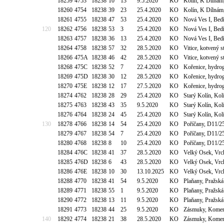
18259
4753
18238
10
13
9.5.2020
KO
Kolín, K Dílnám
18260
4754
18238
39
23
25.4.2020
KO
Kolín, K Dílnám
18261
4755
18238
47
53
25.4.2020
KO
Nová Ves I, Bed
120
18262
4756
18238
53
3
25.4.2020
KO
Nová Ves I, Bed
18263
4757
18238
36
13
25.4.2020
KO
Nová Ves I, Bed
18264
4758
18238
57
32
28.5.2020
KO
Vitice, kotvený
18266
475A
18238
46
42
28.5.2020
KO
Vitice, kotvený
18268
475C
18238
52
7
22.4.2020
KO
Kořenice, hydro
18269
475D
18238
30
12
28.5.2020
KO
Kořenice, hydro
18270
475E
18238
12
17
27.5.2020
KO
Kořenice, hydro
18274
4762
18238
28
29
25.4.2020
KO
Starý Kolín, Kol
18275
4763
18238
43
35
9.5.2020
KO
Starý Kolín, Kol
18276
4764
18238
24
45
25.4.2020
KO
Starý Kolín, Kol
130
18278
4766
18238
14
54
25.4.2020
KO
Poříčany, D11/25
18279
4767
18238
54
7
25.4.2020
KO
Poříčany, D11/25
18280
4768
18238
8
10
25.4.2020
KO
Poříčany, D11/25
18284
476C
18238
41
37
28.5.2020
KO
Velký Osek, Vrc
18285
476D
18238
6
43
28.5.2020
KO
Velký Osek, Vrc
18286
476E
18238
10
30
13.10.2025
KO
Velký Osek, Vrc
18288
4770
18238
41
54
9.5.2020
KO
Plaňany, Pražsk
18289
4771
18238
55
1
9.5.2020
KO
Plaňany, Pražsk
18290
4772
18238
13
11
9.5.2020
KO
Plaňany, Pražsk
18291
4773
18238
44
25
9.5.2020
KO
Zásmuky, Komen
140
18292
4774
18238
21
38
28.5.2020
KO
Zásmuky, Komen