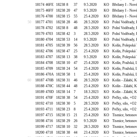
18174
46FE
18238
8
37
9.5.2020
KO
Břežany I - Nové
18175
46FF
18238
20
47
9.5.2020
KO
Břežany I - Nové
18176
4700
18238
15
55
25.4.2020
KO
Břežany I - Nové
50
18177
4701
18238
28
46
28.5.2020
KO
Polní Voděrady,
18178
4702
18238
8
48
28.5.2020
KO
Polní Voděrady,
18179
4703
18238
42
3
28.5.2020
KO
Polní Voděrady,
18180
4704
18238
53
14
9.5.2020
KO
Polní Voděrady,
18181
4705
18238
39
56
28.5.2020
KO
Kolín, Polepská
18182
4706
18238
47
25
25.4.2020
KO
Kolín, Polepská
18183
4707
18238
13
38
9.5.2020
KO
Kolín, Polepská
18184
4708
18238
10
47
25.4.2020
KO
Kolín, Pražská, 
18185
4709
18238
24
54
25.4.2020
KO
Kolín, Pražská, 
18186
470A
18238
58
1
25.4.2020
KO
Kolín, Pražská, 
60
18187
470B
18238
31
46
28.5.2020
KO
Kolín - Zálabí, K
18188
470C
18238
44
48
25.4.2020
KO
Kolín - Zálabí, K
18189
470D
18238
14
7
18.3.2023
KO
Kolín - Zálabí, K
18191
470F
18238
38
54
25.4.2020
KO
Pečky, silo, +O2
18192
4710
18238
30
5
28.5.2020
KO
Pečky, silo, +O2
18193
4711
18238
23
8
25.4.2020
KO
Pečky, silo, +O2
18197
4715
18238
15
21
25.4.2020
KO
Tismice, betono
18198
4716
18238
29
26
9.5.2020
KO
Tismice, betono
18199
4717
18238
10
32
28.5.2020
KO
Tismice, betono
18200
4718
18238
38
44
23.4.2020
KO
Tismice, betono