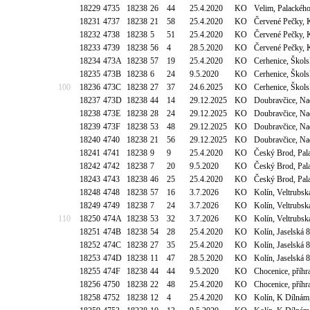
18229
4735
18238
26
44
25.4.2020
KO
Velim, Palackéh
18231
4737
18238
21
58
25.4.2020
KO
Červené Pečky, 
18232
4738
18238
5
51
25.4.2020
KO
Červené Pečky, 
18233
4739
18238
56
4
28.5.2020
KO
Červené Pečky, 
18234
473A
18238
57
19
25.4.2020
KO
Cerhenice, Škol
18235
473B
18238
6
24
9.5.2020
KO
Cerhenice, Škol
100
18236
473C
18238
27
37
24.6.2025
KO
Cerhenice, Škol
18237
473D
18238
44
14
29.12.2025
KO
Doubravčice, Na
18238
473E
18238
28
24
29.12.2025
KO
Doubravčice, Na
18239
473F
18238
53
48
29.12.2025
KO
Doubravčice, Na
18240
4740
18238
21
56
29.12.2025
KO
Doubravčice, Na
18241
4741
18238
9
9
25.4.2020
KO
Český Brod, Pal
18242
4742
18238
7
20
9.5.2020
KO
Český Brod, Pal
18243
4743
18238
46
25
25.4.2020
KO
Český Brod, Pal
18248
4748
18238
57
16
3.7.2026
KO
Kolín, Veltrubs
18249
4749
18238
7
24
3.7.2026
KO
Kolín, Veltrubs
110
18250
474A
18238
53
32
3.7.2026
KO
Kolín, Veltrubs
18251
474B
18238
54
28
25.4.2020
KO
Kolín, Jaselská
18252
474C
18238
27
35
25.4.2020
KO
Kolín, Jaselská
18253
474D
18238
11
47
28.5.2020
KO
Kolín, Jaselská
18255
474F
18238
44
44
9.5.2020
KO
Chocenice, příhr
18256
4750
18238
22
48
25.4.2020
KO
Chocenice, příhr
18258
4752
18238
12
4
25.4.2020
KO
Kolín, K Dílnám