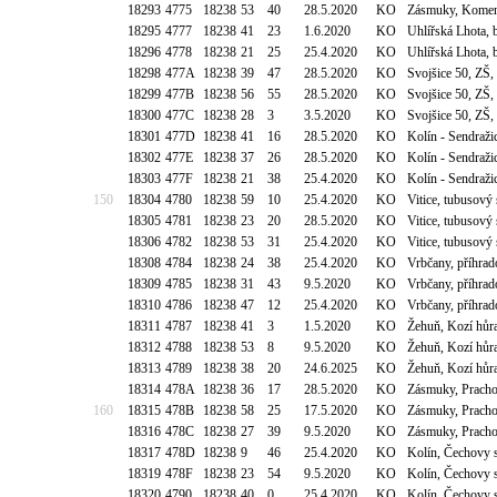
18293
4775
18238
53
40
28.5.2020
KO
Zásmuky, Komen
18295
4777
18238
41
23
1.6.2020
KO
Uhlířská Lhota, 
18296
4778
18238
21
25
25.4.2020
KO
Uhlířská Lhota, 
18298
477A
18238
39
47
28.5.2020
KO
Svojšice 50, ZŠ
18299
477B
18238
56
55
28.5.2020
KO
Svojšice 50, ZŠ
18300
477C
18238
28
3
3.5.2020
KO
Svojšice 50, ZŠ
18301
477D
18238
41
16
28.5.2020
KO
Kolín - Sendraži
18302
477E
18238
37
26
28.5.2020
KO
Kolín - Sendraži
18303
477F
18238
21
38
25.4.2020
KO
Kolín - Sendraži
150
18304
4780
18238
59
10
25.4.2020
KO
Vitice, tubusový
18305
4781
18238
23
20
28.5.2020
KO
Vitice, tubusový
18306
4782
18238
53
31
25.4.2020
KO
Vitice, tubusový
18308
4784
18238
24
38
25.4.2020
KO
Vrbčany, příhrad
18309
4785
18238
31
43
9.5.2020
KO
Vrbčany, příhrad
18310
4786
18238
47
12
25.4.2020
KO
Vrbčany, příhrad
18311
4787
18238
41
3
1.5.2020
KO
Žehuň, Kozí hůr
18312
4788
18238
53
8
9.5.2020
KO
Žehuň, Kozí hůr
18313
4789
18238
38
20
24.6.2025
KO
Žehuň, Kozí hůr
18314
478A
18238
36
17
28.5.2020
KO
Zásmuky, Pracho
160
18315
478B
18238
58
25
17.5.2020
KO
Zásmuky, Pracho
18316
478C
18238
27
39
9.5.2020
KO
Zásmuky, Pracho
18317
478D
18238
9
46
25.4.2020
KO
Kolín, Čechovy 
18319
478F
18238
23
54
9.5.2020
KO
Kolín, Čechovy 
18320
4790
18238
40
0
25.4.2020
KO
Kolín, Čechovy 