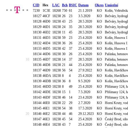
CID
Hex
LAC
Bch
BSIC
Datum
Okres
Umístění
7230
1C3E
18268
750
61
21.1.2019
KO
Kolín, Veltrubs
18127
46CF
18238
26
23
3.5.2020
KO
Bečváry, hydrog
18128
46D0
18238
43
25
28.5.2020
KO
Bečváry, hydrog
18129
46D1
18238
24
35
28.5.2020
KO
Bečváry, hydrog
18130
46D2
18238
11
45
28.5.2020
KO
Bečváry, hydrog
18131
46D3
18238
59
23
25.4.2020
KO
Kolín, Husova 1
18132
46D4
18238
36
26
25.4.2020
KO
Kolín, Husova 1
18133
46D5
18238
42
37
25.4.2020
KO
Kolín, Husova 1
18134
46D6
18238
30
26
25.4.2020
KO
Pašinka, betonov
10
18135
46D7
18238
14
37
28.5.2020
KO
Pašinka, betonov
18136
46D8
18238
21
44
25.4.2020
KO
Pašinka, betonov
18137
46D9
18238
56
54
27.9.2022
KO
Kolín, Havlíčkov
18138
46DA
18238
8
4
25.4.2020
KO
Kolín, Havlíčkov
18139
46DB
18238
36
8
9.5.2020
KO
Kolín, Havlíčkov
18141
46DD
18238
8
49
25.4.2020
KO
Přišimasy 124,
18142
46DE
18238
15
1
7.5.2020
KO
Přišimasy 124,
18143
46DF
18238
46
14
23.4.2020
KO
Přišimasy 124,
18144
46E0
18238
22
29
2.7.2020
KO
Horní Kruty, vo
18145
46E1
18238
54
38
17.5.2020
KO
Horní Kruty, vo
20
18146
46E2
18238
44
46
29.12.2023
KO
Horní Kruty, vo
18147
46E3
18238
45
54
25.4.2020
KO
Český Brod, silo
18148
46E4
18238
43
7
25.4.2020
KO
Český Brod, silo