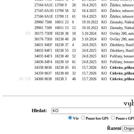
27164
6A1C
13700
9
28
16.4.2025
KO
Žiželice, tubuso
27165
6A1D
13700
58
32
16.4.2025
KO
Žiželice, tubuso
27166
6A1E
13700
11
61
16.4.2025
KO
Žiželice, tubuso
29960
7508
10011
23
0
19.10.2022
KO
Zásmuky, Nádraž
29961
7509
10011
13
12
19.10.2022
KO
Zásmuky, Nádraž
170
30175
75DF
18238
38
18
5.10.2024
KO
Ovčáry 280, auto
30176
75E0
18238
40
26
5.10.2024
KO
Ovčáry 280, auto
34031
84EF
18238
37
4
24.8.2025
KO
Zibohlavy, Hasi
34033
84F1
18238
55
13
24.8.2025
KO
Zibohlavy, Hasi
34035
84F3
18238
40
52
24.8.2025
KO
Poříčany, beton
34036
84F4
18238
10
61
24.8.2025
KO
Poříčany, beton
34358
8636
18238
45
63
15.7.2026
KO
Církvice, příhr
34359
8637
18238
60
32
15.7.2026
KO
Církvice, příhr
59 / 178
34360
8638
18238
5
48
15.7.2026
KO
Církvice, příhr
Hledat:
Vše
Pouze bez GPS
Pouze s GP
Řazení