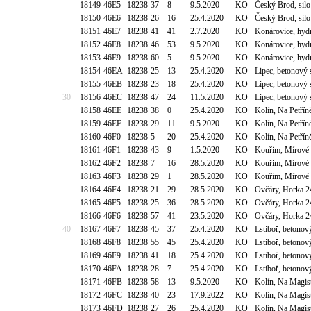
18149
46E5
18238
37
8
9.5.2020
KO
Český Brod, silo
18150
46E6
18238
26
16
25.4.2020
KO
Český Brod, silo
18151
46E7
18238
41
41
2.7.2020
KO
Konárovice, hyd
18152
46E8
18238
46
53
9.5.2020
KO
Konárovice, hyd
18153
46E9
18238
60
5
9.5.2020
KO
Konárovice, hyd
18154
46EA
18238
25
13
25.4.2020
KO
Lipec, betonový
18155
46EB
18238
23
18
25.4.2020
KO
Lipec, betonový
30
18156
46EC
18238
47
24
11.5.2020
KO
Lipec, betonový
18158
46EE
18238
38
0
25.4.2020
KO
Kolín, Na Petřín
18159
46EF
18238
29
11
9.5.2020
KO
Kolín, Na Petřín
18160
46F0
18238
5
20
25.4.2020
KO
Kolín, Na Petřín
18161
46F1
18238
43
9
1.5.2020
KO
Kouřim, Mírové 
18162
46F2
18238
7
16
28.5.2020
KO
Kouřim, Mírové 
18163
46F3
18238
29
1
28.5.2020
KO
Kouřim, Mírové 
18164
46F4
18238
21
29
28.5.2020
KO
Ovčáry, Horka 2
18165
46F5
18238
25
36
28.5.2020
KO
Ovčáry, Horka 2
18166
46F6
18238
57
41
23.5.2020
KO
Ovčáry, Horka 2
40
18167
46F7
18238
45
37
25.4.2020
KO
Lstiboř, betono
18168
46F8
18238
55
45
25.4.2020
KO
Lstiboř, betono
18169
46F9
18238
41
18
25.4.2020
KO
Lstiboř, betono
18170
46FA
18238
28
7
25.4.2020
KO
Lstiboř, betono
18171
46FB
18238
58
13
9.5.2020
KO
Kolín, Na Magist
18172
46FC
18238
40
23
17.9.2022
KO
Kolín, Na Magist
18173
46FD
18238
27
26
25.4.2020
KO
Kolín, Na Magist