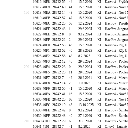
16616
40E8
28742
55
44
15.5.2020
KI
Karviná - Fryšt
16617
40E9
28742
60
41
15.5.2020
KI
Karviná - Nové 
190
16618
40EA
28742
14
43
15.5.2020
KI
Karviná - Nové 
16619
40EB
28742
57
47
15.5.2020
KI
Karviná - Nové 
16620
40EC
28752
25
58
12.2.2024
KI
Havířov - Prostř
16621
40ED
28752
43
1
29.6.2025
KI
Havířov, Jungma
16622
40EE
28752
8
0
9.12.2024
KI
Havířov, Jungma
16623
40EF
28752
22
2
29.6.2025
KI
Havířov, Jungma
16624
40F0
28742
53
45
15.5.2020
KI
Karviná - Ráj, U
16625
40F1
28742
52
40
28.8.2025
KI
Karviná - Ráj, U
16626
40F2
28742
56
43
8.2.2025
KI
Karviná - Ráj, U
16627
40F3
28752
12
46
29.8.2024
KI
Havířov - Podles
200
16628
40F4
28752
28
0
29.8.2024
KI
Havířov - Podles
16629
40F5
28752
26
11
29.8.2024
KI
Havířov - Podles
16631
40F7
28742
7
42
26.2.2021
KI
Karviná - Mizer
16632
40F8
28742
14
2
1.9.2025
KI
Karviná - Mizer
16633
40F9
28742
55
41
15.5.2020
KI
Karviná - Mizer
16634
40FA
28742
41
16
15.5.2020
KI
Karviná - Nové M
16635
40FB
28742
25
63
15.5.2020
KI
Karviná - Nové M
16636
40FC
28742
10
43
13.10.2025
KI
Karviná - Nové M
16638
40FE
28752
42
0
9.12.2024
KI
Havířov - Šumba
16639
40FF
28752
43
49
27.4.2020
KI
Havířov - Šumba
210
16640
4100
28752
29
6
31.8.2020
KI
Havířov - Šumba
16641
4101
28742
7
41
8.2.2025
KI
Orlová - Lutyně,