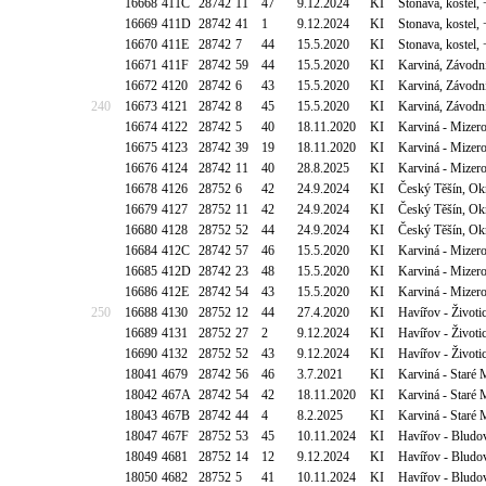
16668
411C
28742
11
47
9.12.2024
KI
Stonava, kostel,
16669
411D
28742
41
1
9.12.2024
KI
Stonava, kostel,
16670
411E
28742
7
44
15.5.2020
KI
Stonava, kostel,
16671
411F
28742
59
44
15.5.2020
KI
Karviná, Závodn
16672
4120
28742
6
43
15.5.2020
KI
Karviná, Závodn
240
16673
4121
28742
8
45
15.5.2020
KI
Karviná, Závodn
16674
4122
28742
5
40
18.11.2020
KI
Karviná - Mizero
16675
4123
28742
39
19
18.11.2020
KI
Karviná - Mizero
16676
4124
28742
11
40
28.8.2025
KI
Karviná - Mizero
16678
4126
28752
6
42
24.9.2024
KI
Český Těšín, Okr
16679
4127
28752
11
42
24.9.2024
KI
Český Těšín, Okr
16680
4128
28752
52
44
24.9.2024
KI
Český Těšín, Okr
16684
412C
28742
57
46
15.5.2020
KI
Karviná - Mizero
16685
412D
28742
23
48
15.5.2020
KI
Karviná - Mizero
16686
412E
28742
54
43
15.5.2020
KI
Karviná - Mizero
250
16688
4130
28752
12
44
27.4.2020
KI
Havířov - Životi
16689
4131
28752
27
2
9.12.2024
KI
Havířov - Životi
16690
4132
28752
52
43
9.12.2024
KI
Havířov - Životi
18041
4679
28742
56
46
3.7.2021
KI
Karviná - Staré
18042
467A
28742
54
42
18.11.2020
KI
Karviná - Staré
18043
467B
28742
44
4
8.2.2025
KI
Karviná - Staré
18047
467F
28752
53
45
10.11.2024
KI
Havířov - Bludo
18049
4681
28752
14
12
9.12.2024
KI
Havířov - Bludo
18050
4682
28752
5
41
10.11.2024
KI
Havířov - Bludo