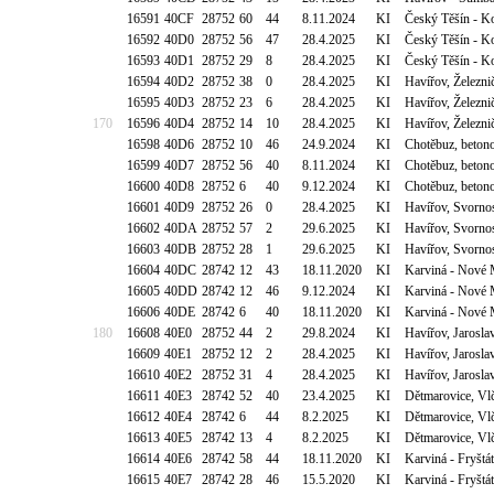
16591
40CF
28752
60
44
8.11.2024
KI
Český Těšín - 
16592
40D0
28752
56
47
28.4.2025
KI
Český Těšín - 
16593
40D1
28752
29
8
28.4.2025
KI
Český Těšín - 
16594
40D2
28752
38
0
28.4.2025
KI
Havířov, Železn
16595
40D3
28752
23
6
28.4.2025
KI
Havířov, Železn
170
16596
40D4
28752
14
10
28.4.2025
KI
Havířov, Železn
16598
40D6
28752
10
46
24.9.2024
KI
Chotěbuz, betono
16599
40D7
28752
56
40
8.11.2024
KI
Chotěbuz, betono
16600
40D8
28752
6
40
9.12.2024
KI
Chotěbuz, betono
16601
40D9
28752
26
0
28.4.2025
KI
Havířov, Svorno
16602
40DA
28752
57
2
29.6.2025
KI
Havířov, Svorno
16603
40DB
28752
28
1
29.6.2025
KI
Havířov, Svorno
16604
40DC
28742
12
43
18.11.2020
KI
Karviná - Nové 
16605
40DD
28742
12
46
9.12.2024
KI
Karviná - Nové 
16606
40DE
28742
6
40
18.11.2020
KI
Karviná - Nové 
180
16608
40E0
28752
44
2
29.8.2024
KI
Havířov, Jarosla
16609
40E1
28752
12
2
28.4.2025
KI
Havířov, Jarosla
16610
40E2
28752
31
4
28.4.2025
KI
Havířov, Jarosla
16611
40E3
28742
52
40
23.4.2025
KI
Dětmarovice, Vl
16612
40E4
28742
6
44
8.2.2025
KI
Dětmarovice, Vl
16613
40E5
28742
13
4
8.2.2025
KI
Dětmarovice, Vl
16614
40E6
28742
58
44
18.11.2020
KI
Karviná - Fryšt
16615
40E7
28742
28
46
15.5.2020
KI
Karviná - Fryšt