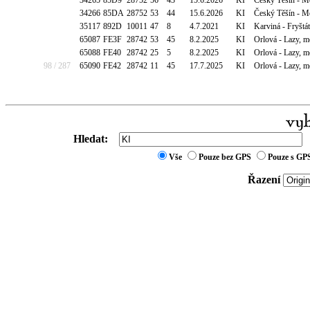
34265
85D9
28752
56
43
15.6.2026
KI
Český Těšín - Mo
34266
85DA
28752
53
44
15.6.2026
KI
Český Těšín - Mo
35117
892D
10011
47
8
4.7.2021
KI
Karviná - Fryštá
65087
FE3F
28742
53
45
8.2.2025
KI
Orlová - Lazy, m
65088
FE40
28742
25
5
8.2.2025
KI
Orlová - Lazy, m
98 / 287
65090
FE42
28742
11
45
17.7.2025
KI
Orlová - Lazy, m
Hledat:
Vše
Pouze bez GPS
Pouze s GP
Řazení