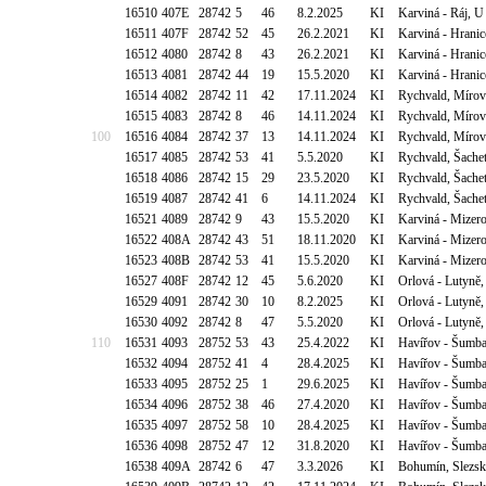
16510
407E
28742
5
46
8.2.2025
KI
Karviná - Ráj, 
16511
407F
28742
52
45
26.2.2021
KI
Karviná - Hrani
16512
4080
28742
8
43
26.2.2021
KI
Karviná - Hrani
16513
4081
28742
44
19
15.5.2020
KI
Karviná - Hrani
16514
4082
28742
11
42
17.11.2024
KI
Rychvald, Mírov
16515
4083
28742
8
46
14.11.2024
KI
Rychvald, Mírov
100
16516
4084
28742
37
13
14.11.2024
KI
Rychvald, Mírov
16517
4085
28742
53
41
5.5.2020
KI
Rychvald, Šache
16518
4086
28742
15
29
23.5.2020
KI
Rychvald, Šache
16519
4087
28742
41
6
14.11.2024
KI
Rychvald, Šache
16521
4089
28742
9
43
15.5.2020
KI
Karviná - Mizero
16522
408A
28742
43
51
18.11.2020
KI
Karviná - Mizero
16523
408B
28742
53
41
15.5.2020
KI
Karviná - Mizero
16527
408F
28742
12
45
5.6.2020
KI
Orlová - Lutyně
16529
4091
28742
30
10
8.2.2025
KI
Orlová - Lutyně
16530
4092
28742
8
47
5.5.2020
KI
Orlová - Lutyně
110
16531
4093
28752
53
43
25.4.2022
KI
Havířov - Šumba
16532
4094
28752
41
4
28.4.2025
KI
Havířov - Šumba
16533
4095
28752
25
1
29.6.2025
KI
Havířov - Šumba
16534
4096
28752
38
46
27.4.2020
KI
Havířov - Šumba
16535
4097
28752
58
10
28.4.2025
KI
Havířov - Šumba
16536
4098
28752
47
12
31.8.2020
KI
Havířov - Šumba
16538
409A
28742
6
47
3.3.2026
KI
Bohumín, Slezs