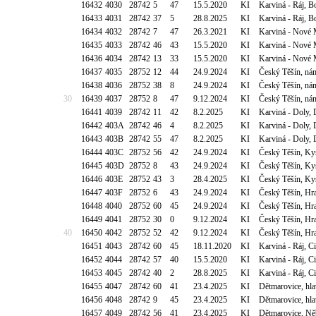
16432
4030
28742
5
47
15.5.2020
KI
Karviná - Ráj, 
16433
4031
28742
37
5
28.8.2025
KI
Karviná - Ráj, 
16434
4032
28742
7
47
26.3.2021
KI
Karviná - Nové 
16435
4033
28742
46
43
15.5.2020
KI
Karviná - Nové 
16436
4034
28742
13
33
15.5.2020
KI
Karviná - Nové 
16437
4035
28752
12
44
24.9.2024
KI
Český Těšín, n
16438
4036
28752
38
8
24.9.2024
KI
Český Těšín, n
30
16439
4037
28752
8
47
9.12.2024
KI
Český Těšín, n
16441
4039
28742
11
42
8.2.2025
KI
Karviná - Doly,
16442
403A
28742
46
4
8.2.2025
KI
Karviná - Doly,
16443
403B
28742
55
47
8.2.2025
KI
Karviná - Doly,
16444
403C
28752
56
42
24.9.2024
KI
Český Těšín, Kys
16445
403D
28752
8
43
24.9.2024
KI
Český Těšín, Kys
16446
403E
28752
43
3
28.4.2025
KI
Český Těšín, Kys
16447
403F
28752
6
43
24.9.2024
KI
Český Těšín, Hr
16448
4040
28752
60
45
24.9.2024
KI
Český Těšín, Hr
16449
4041
28752
30
0
9.12.2024
KI
Český Těšín, Hr
40
16450
4042
28752
52
42
9.12.2024
KI
Český Těšín, Hr
16451
4043
28742
60
45
18.11.2020
KI
Karviná - Ráj, 
16452
4044
28742
57
40
15.5.2020
KI
Karviná - Ráj, 
16453
4045
28742
40
2
28.8.2025
KI
Karviná - Ráj, 
16455
4047
28742
60
41
23.4.2025
KI
Dětmarovice, hl
16456
4048
28742
9
45
23.4.2025
KI
Dětmarovice, hl
16457
4049
28742
56
41
23.4.2025
KI
Dětmarovice, Ně