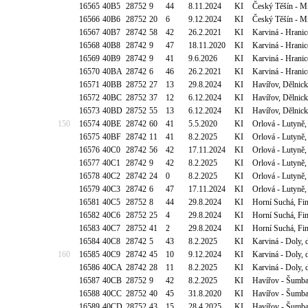
16565
40B5
28752
9
44
8.11.2024
KI
Český Těšín - Mi
16566
40B6
28752
20
6
9.12.2024
KI
Český Těšín - Mi
16567
40B7
28742
58
42
26.2.2021
KI
Karviná - Hranic
16568
40B8
28742
9
47
18.11.2020
KI
Karviná - Hranic
16569
40B9
28742
9
41
9.6.2026
KI
Karviná - Hranic
16570
40BA
28742
6
46
26.2.2021
KI
Karviná - Hranic
16571
40BB
28752
27
13
29.8.2024
KI
Havířov, Dělnic
16572
40BC
28752
37
12
6.12.2024
KI
Havířov, Dělnic
16573
40BD
28752
55
13
6.12.2024
KI
Havířov, Dělnic
150
16574
40BE
28742
60
41
5.5.2020
KI
Orlová - Lutyně,
16575
40BF
28742
11
41
8.2.2025
KI
Orlová - Lutyně,
16576
40C0
28742
56
42
17.11.2024
KI
Orlová - Lutyně,
16577
40C1
28742
9
42
8.2.2025
KI
Orlová - Lutyně
16578
40C2
28742
24
0
8.2.2025
KI
Orlová - Lutyně
16579
40C3
28742
6
47
17.11.2024
KI
Orlová - Lutyně
16581
40C5
28752
8
44
29.8.2024
KI
Horní Suchá, Fin
16582
40C6
28752
25
4
29.8.2024
KI
Horní Suchá, Fin
16583
40C7
28752
41
2
29.8.2024
KI
Horní Suchá, Fin
16584
40C8
28742
5
43
8.2.2025
KI
Karviná - Doly,
160
16585
40C9
28742
45
10
9.12.2024
KI
Karviná - Doly,
16586
40CA
28742
28
11
8.2.2025
KI
Karviná - Doly,
16587
40CB
28752
9
42
8.2.2025
KI
Havířov - Šumba
16588
40CC
28752
40
45
31.8.2020
KI
Havířov - Šumba
16589
40CD
28752
43
15
28.4.2025
KI
Havířov - Šumba