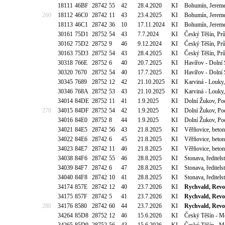
18111
46BF
28742
55
42
28.4.2020
KI
Bohumín, Jerem
260
18112
46C0
28742
11
43
23.4.2025
KI
Bohumín, Jerem
18113
46C1
28742
36
10
17.11.2024
KI
Bohumín, Jerem
30161
75D1
28752
54
43
7.7.2024
KI
Český Těšín, Pr
30162
75D2
28752
9
46
9.12.2024
KI
Český Těšín, Pr
30163
75D3
28752
54
43
28.4.2025
KI
Český Těšín, Pr
30318
766E
28752
6
40
20.7.2025
KI
Havířov - Dolní 
30320
7670
28752
54
40
17.7.2025
KI
Havířov - Dolní 
30345
7689
28752
12
42
21.10.2025
KI
Karviná - Louky
30346
768A
28752
53
43
21.10.2025
KI
Karviná - Louky
34014
84DE
28752
11
41
1.9.2025
KI
Dolní Žukov, Po
270
34015
84DF
28752
54
42
1.9.2025
KI
Dolní Žukov, Po
34016
84E0
28752
8
44
1.9.2025
KI
Dolní Žukov, Po
34021
84E5
28742
56
43
21.8.2025
KI
Věřňovice, beto
34022
84E6
28742
6
45
21.8.2025
KI
Věřňovice, beto
34023
84E7
28742
11
46
21.8.2025
KI
Věřňovice, beto
34038
84F6
28742
55
46
28.8.2025
KI
Stonava, ředitel
34039
84F7
28742
6
47
28.8.2025
KI
Stonava, ředitel
34040
84F8
28742
10
41
28.8.2025
KI
Stonava, ředitel
34174
857E
28742
12
40
23.7.2026
KI
Rychvald, Revo
34175
857F
28742
5
41
23.7.2026
KI
Rychvald, Revo
280
34176
8580
28742
60
44
23.7.2026
KI
Rychvald, Revo
34264
85D8
28752
12
46
15.6.2026
KI
Český Těšín - Mo