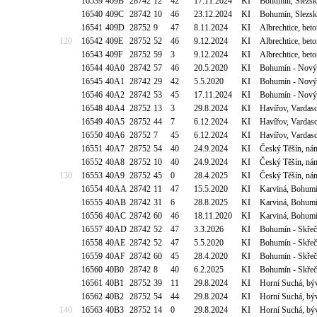
16539
409B
28742
12
42
17.11.2024
KI
Bohumín, Slezs
16540
409C
28742
10
46
23.12.2024
KI
Bohumín, Slezs
16541
409D
28752
9
47
8.11.2024
KI
Albrechtice, bet
120
16542
409E
28752
52
46
9.12.2024
KI
Albrechtice, bet
16543
409F
28752
59
3
9.12.2024
KI
Albrechtice, bet
16544
40A0
28742
57
46
20.5.2020
KI
Bohumín - Nový
16545
40A1
28742
29
42
5.5.2020
KI
Bohumín - Nový
16546
40A2
28742
53
45
17.11.2024
KI
Bohumín - Nový
16548
40A4
28752
13
3
29.8.2024
KI
Havířov, Vardas
16549
40A5
28752
44
7
6.12.2024
KI
Havířov, Vardas
16550
40A6
28752
7
45
6.12.2024
KI
Havířov, Vardas
16551
40A7
28752
54
40
24.9.2024
KI
Český Těšín, nám
16552
40A8
28752
10
40
24.9.2024
KI
Český Těšín, nám
130
16553
40A9
28752
45
0
28.4.2025
KI
Český Těšín, nám
16554
40AA
28742
11
47
15.5.2020
KI
Karviná, Bohumín
16555
40AB
28742
31
6
28.8.2025
KI
Karviná, Bohumín
16556
40AC
28742
60
46
18.11.2020
KI
Karviná, Bohumín
16557
40AD
28742
52
47
3.3.2026
KI
Bohumín - Skřeč
16558
40AE
28742
52
47
5.5.2020
KI
Bohumín - Skřeč
16559
40AF
28742
60
45
28.4.2020
KI
Bohumín - Skřeč
16560
40B0
28742
8
40
6.2.2025
KI
Bohumín - Skřeč
16561
40B1
28752
39
11
29.8.2024
KI
Horní Suchá, býv
16562
40B2
28752
54
44
29.8.2024
KI
Horní Suchá, býv
140
16563
40B3
28752
14
0
29.8.2024
KI
Horní Suchá, býv