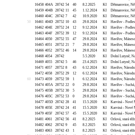
16458
404A
28742
54
40
8.2.2025
KI
Dětmarovice, Ně
16459
404B
28742
11
45
1.12.2024
KI
Dětmarovice, Ně
16460
404C
28742
7
42
10.9.2020
KI
Dětmarovice, Ně
50
16461
404D
28752
10
43
29.8.2024
KI
Havířov - Podle
16462
404E
28752
24
12
9.12.2024
KI
Havířov - Podle
16463
404F
28752
39
12
9.12.2024
KI
Havířov - Podle
16464
4050
28752
55
47
29.8.2024
KI
Havířov, Máneso
16465
4051
28752
21
7
29.8.2024
KI
Havířov, Máneso
16466
4052
28752
46
14
29.8.2024
KI
Havířov, Máneso
16468
4054
28742
5.5.2020
KI
Dolní Lutyně, N
16469
4055
28742
5
46
23.4.2025
KI
Dolní Lutyně, N
16471
4057
28752
8
43
6.12.2024
KI
Havířov, Národní
16472
4058
28752
29
12
6.12.2024
KI
Havířov, Národní
60
16473
4059
28752
59
1
6.12.2024
KI
Havířov, Národní
16474
405A
28752
22
0
29.8.2024
KI
Havířov - Suchá
16475
405B
28752
30
5
29.8.2024
KI
Havířov - Suchá
16476
405C
28752
53
0
29.8.2024
KI
Havířov - Suchá
16477
405D
28742
28
41
15.5.2020
KI
Karviná - Nové 
16478
405E
28742
24
41
15.5.2020
KI
Karviná - Nové 
16479
405F
28742
57
45
15.5.2020
KI
Karviná - Nové 
16481
4061
28742
56
41
8.2.2025
KI
Orlová, stará tě
16482
4062
28742
9
45
8.2.2025
KI
Orlová, stará tě
16483
4063
28742
43
1
8.2.2025
KI
Orlová, stará tě