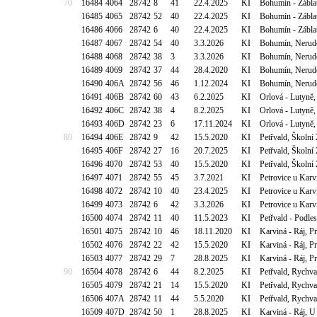
70
16484
4064
28742
8
41
22.4.2025
KI
Bohumín - Záblat
16485
4065
28742
52
40
22.4.2025
KI
Bohumín - Záblat
16486
4066
28742
6
40
22.4.2025
KI
Bohumín - Záblat
16487
4067
28742
54
40
3.3.2026
KI
Bohumín, Nerudo
16488
4068
28742
38
3
3.3.2026
KI
Bohumín, Nerudo
16489
4069
28742
37
44
28.4.2020
KI
Bohumín, Nerudo
16490
406A
28742
56
46
1.12.2024
KI
Bohumín, Nerudo
16491
406B
28742
60
43
6.2.2025
KI
Orlová - Lutyně,
16492
406C
28742
38
4
8.2.2025
KI
Orlová - Lutyně,
16493
406D
28742
23
6
17.11.2024
KI
Orlová - Lutyně,
80
16494
406E
28742
9
42
15.5.2020
KI
Petřvald, Školní
16495
406F
28742
27
16
20.7.2025
KI
Petřvald, Školní
16496
4070
28742
53
40
15.5.2020
KI
Petřvald, Školní
16497
4071
28742
55
45
3.7.2021
KI
Petrovice u Karv
16498
4072
28742
10
40
23.4.2025
KI
Petrovice u Karv
16499
4073
28742
6
42
3.3.2026
KI
Petrovice u Karv
16500
4074
28742
11
40
11.5.2023
KI
Petřvald - Podle
16501
4075
28742
10
46
18.11.2020
KI
Karviná - Ráj, P
16502
4076
28742
22
42
15.5.2020
KI
Karviná - Ráj, P
16503
4077
28742
29
7
28.8.2025
KI
Karviná - Ráj, P
90
16504
4078
28742
6
44
8.2.2025
KI
Petřvald, Rychv
16505
4079
28742
21
14
15.5.2020
KI
Petřvald, Rychv
16506
407A
28742
11
44
5.5.2020
KI
Petřvald, Rychv
16509
407D
28742
50
1
28.8.2025
KI
Karviná - Ráj, 