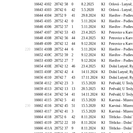
16642
4102
28742
58
0
8.2.2025
KI
Orlová - Lutyně,
16643
4103
28742
6
42
5.5.2020
KI
Orlová - Lutyně,
16644
4104
28752
9
41
29.8.2024
KI
Havířov - Podles
16645
4105
28752
42
0
5.11.2024
KI
Havířov - Podles
16646
4106
28752
57
1
5.11.2024
KI
Havířov - Podles
16647
4107
28742
53
43
23.4.2025
KI
Petrovice u Karv
16648
4108
28742
56
44
23.4.2025
KI
Petrovice u Karv
16649
4109
28742
12
44
9.12.2024
KI
Petrovice u Karv
220
16651
410B
28752
44
6
5.11.2024
KI
Havířov - Podles
16652
410C
28752
59
2
9.12.2024
KI
Havířov - Podles
16653
410D
28752
27
7
9.12.2024
KI
Havířov - Podles
16654
410E
28742
12
46
23.4.2025
KI
Dolní Lutyně, R
16655
410F
28742
42
4
14.11.2024
KI
Dolní Lutyně, R
16656
4110
28742
7
43
17.11.2024
KI
Dolní Lutyně, R
16658
4112
28742
23
3
15.5.2020
KI
Petřvald, U Tes
16659
4113
28742
13
13
20.5.2025
KI
Petřvald, U Tes
16660
4114
28742
54
41
14.11.2024
KI
Petřvald, U Tes
16661
4115
28742
5
41
15.5.2020
KI
Karviná - Mizero
230
16662
4116
28742
45
51
15.5.2020
KI
Karviná - Mizero
16663
4117
28742
41
3
15.5.2020
KI
Karviná - Mizero
16664
4118
28752
6
42
8.11.2024
KI
Těrlicko - Dolní
16665
4119
28752
22
10
8.11.2024
KI
Těrlicko - Dolní
16666
411A
28752
37
9
8.11.2024
KI
Těrlicko - Dolní