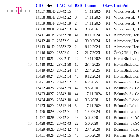
CID
Hex
LAC
Bch
BSIC
Datum
Okres
Umístění
14557
38DD
28742
55
44
14.11.2024
KI
Vrbice, kostel, 
14558
38DE
28742
22
0
14.11.2024
KI
Vrbice, kostel, 
14559
38DF
28742
39
2
14.11.2024
KI
Vrbice, kostel, 
14560
38E0
28742
53
46
3.3.2026
KI
Vrbice, kostel, 
16411
401B
28752
56
41
8.11.2024
KI
Albrechtice, Hor
16412
401C
28752
9
41
30.9.2024
KI
Albrechtice, Hor
16413
401D
28752
22
2
9.12.2024
KI
Albrechtice, Hor
16416
4020
28752
9
47
21.7.2025
KI
Český Těšín, Duk
16417
4021
28752
11
46
10.11.2024
KI
Horní Bludovice
10
16418
4022
28752
38
10
28.4.2025
KI
Horní Bludovice
16419
4023
28752
24
14
22.4.2025
KI
Horní Bludovice
16420
4024
28752
54
46
9.12.2024
KI
Horní Bludovice
16421
4025
28742
52
43
6.2.2025
KI
Bohumín, Sv. Če
16422
4026
28742
39
47
5.5.2020
KI
Bohumín, Sv. Če
16423
4027
28742
10
44
17.11.2024
KI
Bohumín, Sv. Če
16424
4028
28742
10
41
3.3.2026
KI
Bohumín, Lidická
16425
4029
28742
44
3
17.11.2024
KI
Bohumín, Lidická
16426
402A
28742
7
41
19.9.2024
KI
Bohumín, Lidická
16427
402B
28742
8
43
5.6.2020
KI
Bohumín - Skřeč
20
16428
402C
28742
43
22
5.6.2020
KI
Bohumín - Skřeč
16429
402D
28742
12
41
28.4.2020
KI
Bohumín - Skřeč
16431
402F
28742
55
40
15.5.2020
KI
Karviná - Ráj, 