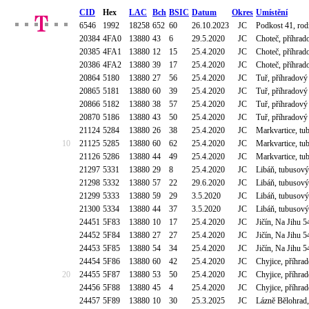
CID
Hex
LAC
Bch
BSIC
Datum
Okres
Umístění
6546
1992
18258
652
60
26.10.2023
JC
Podkost 41, rod
20384
4FA0
13880
43
6
29.5.2020
JC
Choteč, příhrad
20385
4FA1
13880
12
15
25.4.2020
JC
Choteč, příhrad
20386
4FA2
13880
39
17
25.4.2020
JC
Choteč, příhrad
20864
5180
13880
27
56
25.4.2020
JC
Tuř, příhradový
20865
5181
13880
60
39
25.4.2020
JC
Tuř, příhradový
20866
5182
13880
38
57
25.4.2020
JC
Tuř, příhradový
20870
5186
13880
43
50
25.4.2020
JC
Tuř, příhradový
21124
5284
13880
26
38
25.4.2020
JC
Markvartice, t
10
21125
5285
13880
60
62
25.4.2020
JC
Markvartice, t
21126
5286
13880
44
49
25.4.2020
JC
Markvartice, t
21297
5331
13880
29
8
25.4.2020
JC
Libáň, tubusov
21298
5332
13880
57
22
29.6.2020
JC
Libáň, tubusov
21299
5333
13880
59
29
3.5.2020
JC
Libáň, tubusov
21300
5334
13880
44
37
3.5.2020
JC
Libáň, tubusov
24451
5F83
13880
10
17
25.4.2020
JC
Jičín, Na Jihu 
24452
5F84
13880
27
27
25.4.2020
JC
Jičín, Na Jihu 
24453
5F85
13880
54
34
25.4.2020
JC
Jičín, Na Jihu 
24454
5F86
13880
60
42
25.4.2020
JC
Chyjice, příhra
20
24455
5F87
13880
53
50
25.4.2020
JC
Chyjice, příhra
24456
5F88
13880
45
4
25.4.2020
JC
Chyjice, příhra
24457
5F89
13880
10
30
25.3.2025
JC
Lázně Bělohrad