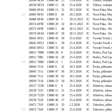
28246
6E56
13880
40
23
25.4.2020
JC
Úlibice, vodoj
28250
6E5A
13880
11
26
25.4.2020
JC
Úlibice, vodoj
28484
6F44
13880
13
32
29.5.2020
JC
Nová Paka, Mas
120
28485
6F45
13880
8
61
29.5.2020
JC
Nová Paka, Mas
28486
6F46
13880
30
5
29.12.2023
JC
Nová Paka, Mas
28574
6F9E
13880
20
32
28.11.2025
JC
Nová Paka - Heř
28575
6F9F
13880
5
48
28.11.2025
JC
Nová Paka - Heř
28576
6FA0
13880
47
56
28.11.2025
JC
Nová Paka - Heř
28641
6FE1
13880
45
30
25.4.2020
JC
Vysoké Veselí, 
28642
6FE2
13880
5
39
25.4.2020
JC
Vysoké Veselí, 
28643
6FE3
13880
31
41
25.4.2020
JC
Vysoké Veselí, 
28811
708B
13880
28
8
25.4.2020
JC
Hořice, Pod Li
28812
708C
13880
43
20
25.4.2020
JC
Hořice, Pod Li
130
28813
708D
13880
21
1
25.4.2020
JC
Hořice, Pod Li
28944
7110
13880
9
31
29.5.2020
JC
Pecka, příhrado
28945
7111
13880
47
36
29.5.2020
JC
Pecka, příhrado
28946
7112
13880
30
63
29.5.2020
JC
Pecka, příhrado
28950
7116
13880
25
50
29.5.2020
JC
Pecka, příhrado
29227
722B
13880
6
8
25.4.2020
JC
Jičíněves, tub
29228
722C
13880
11
21
25.4.2020
JC
Jičíněves, tub
29229
722D
13880
42
24
25.4.2020
JC
Jičíněves, tub
29230
722E
13880
46
37
25.4.2020
JC
Jičíněves, tub
29471
731F
13880
31
35
2.5.2020
JC
Vidochov, příh
140
29472
7320
13880
37
59
25.4.2020
JC
Vidochov, příh