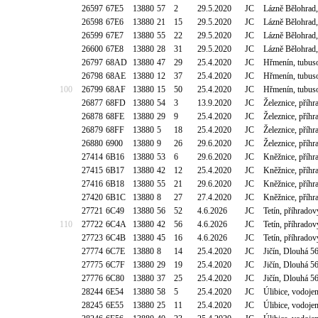
26597
67E5
13880
57
2
29.5.2020
JC
Lázně Bělohrad,
26598
67E6
13880
21
15
29.5.2020
JC
Lázně Bělohrad,
26599
67E7
13880
55
22
29.5.2020
JC
Lázně Bělohrad,
26600
67E8
13880
28
31
29.5.2020
JC
Lázně Bělohrad,
26797
68AD
13880
47
29
25.4.2020
JC
Hřmenín, tubuso
26798
68AE
13880
12
37
25.4.2020
JC
Hřmenín, tubuso
100
26799
68AF
13880
15
50
25.4.2020
JC
Hřmenín, tubuso
26877
68FD
13880
54
3
13.9.2020
JC
Železnice, pří
26878
68FE
13880
29
9
25.4.2020
JC
Železnice, pří
26879
68FF
13880
5
18
25.4.2020
JC
Železnice, pří
26880
6900
13880
9
26
29.6.2020
JC
Železnice, pří
27414
6B16
13880
53
6
29.6.2020
JC
Kněžnice, příhr
27415
6B17
13880
42
12
25.4.2020
JC
Kněžnice, příhr
27416
6B18
13880
55
21
29.6.2020
JC
Kněžnice, příhr
27420
6B1C
13880
8
27
27.4.2020
JC
Kněžnice, příhr
27721
6C49
13880
56
52
4.6.2026
JC
Tetín, příhradov
110
27722
6C4A
13880
42
56
4.6.2026
JC
Tetín, příhradov
27723
6C4B
13880
45
16
4.6.2026
JC
Tetín, příhradov
27774
6C7E
13880
8
14
25.4.2020
JC
Jičín, Dlouhá 5
27775
6C7F
13880
29
19
25.4.2020
JC
Jičín, Dlouhá 5
27776
6C80
13880
37
25
25.4.2020
JC
Jičín, Dlouhá 5
28244
6E54
13880
58
5
25.4.2020
JC
Úlibice, vodoj
28245
6E55
13880
25
11
25.4.2020
JC
Úlibice, vodoj