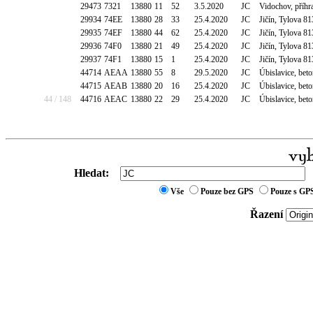
29473
7321
13880
11
52
3.5.2020
JC
Vidochov, příh
29934
74EE
13880
28
33
25.4.2020
JC
Jičín, Tylova 8
29935
74EF
13880
44
62
25.4.2020
JC
Jičín, Tylova 8
29936
74F0
13880
21
49
25.4.2020
JC
Jičín, Tylova 8
29937
74F1
13880
15
1
25.4.2020
JC
Jičín, Tylova 8
44714
AEAA
13880
55
8
29.5.2020
JC
Úbislavice, bet
44715
AEAB
13880
20
16
25.4.2020
JC
Úbislavice, bet
44 / 148
44716
AEAC
13880
22
29
25.4.2020
JC
Úbislavice, bet
Hledat:
Vše
Pouze bez GPS
Pouze s GP
Řazení