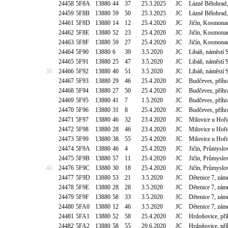
24458
5F8A
13880
44
37
25.3.2025
JC
Lázně Bělohrad
24459
5F8B
13880
59
50
25.3.2025
JC
Lázně Bělohrad
24461
5F8D
13880
14
12
25.4.2020
JC
Jičín, Kosmona
24462
5F8E
13880
52
23
25.4.2020
JC
Jičín, Kosmona
24463
5F8F
13880
59
27
25.4.2020
JC
Jičín, Kosmona
24464
5F90
13880
6
39
3.5.2020
JC
Libáň, náměstí
24465
5F91
13880
25
47
3.5.2020
JC
Libáň, náměstí
30
24466
5F92
13880
40
51
3.5.2020
JC
Libáň, náměstí
24467
5F93
13880
29
46
25.4.2020
JC
Budčeves, příh
24468
5F94
13880
27
50
25.4.2020
JC
Budčeves, příh
24469
5F95
13880
41
7
1.5.2020
JC
Budčeves, příh
24470
5F96
13880
31
8
25.4.2020
JC
Budčeves, příh
24471
5F97
13880
46
32
23.4.2020
JC
Milovice u Hoři
24472
5F98
13880
28
46
23.4.2020
JC
Milovice u Hoři
24473
5F99
13880
38
55
25.4.2020
JC
Milovice u Hoři
24474
5F9A
13880
46
4
25.4.2020
JC
Jičín, Průmyslo
24475
5F9B
13880
57
11
25.4.2020
JC
Jičín, Průmyslo
40
24476
5F9C
13880
30
18
25.4.2020
JC
Jičín, Průmyslo
24477
5F9D
13880
53
21
3.5.2020
JC
Dětenice 7, zám
24478
5F9E
13880
28
28
3.5.2020
JC
Dětenice 7, zám
24479
5F9F
13880
58
33
3.5.2020
JC
Dětenice 7, zám
24480
5FA0
13880
12
46
3.5.2020
JC
Dětenice 7, zám
24481
5FA1
13880
52
58
25.4.2020
JC
Hrdoňovice, př
24482
5FA2
13880
58
55
29.6.2020
JC
Hrdoňovice, př