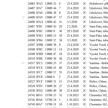
24483
5FA3
13880
23
6
25.4.2020
JC
Hrdoňovice, př
24487
5FA7
13880
44
7
25.4.2020
JC
Libošovice, Hů
24488
5FA8
13880
36
8
25.4.2020
JC
Libošovice, Hů
50
24489
5FA9
13880
47
17
25.4.2020
JC
Libošovice, Hů
24490
5FAA
13880
42
31
3.5.2020
JC
Libošovice, Hů
24497
5FB1
13880
45
29
2.5.2020
JC
Stará Paka, tub
24498
5FB2
13880
9
36
29.5.2020
JC
Stará Paka, tub
24499
5FB3
13880
13
59
25.4.2020
JC
Stará Paka, tub
24500
5FB4
13880
37
58
3.5.2020
JC
Stará Paka, tub
24507
5FBB
13880
59
0
23.4.2020
JC
Vysoké Veselí, 
24508
5FBC
13880
11
14
25.4.2020
JC
Vysoké Veselí, 
24509
5FBD
13880
47
18
25.4.2020
JC
Vysoké Veselí, 
24510
5FBE
13880
36
30
25.4.2020
JC
Vysoké Veselí, 
60
24517
5FC5
13880
25
37
25.4.2020
JC
Samšina - Betle
24518
5FC6
13880
41
60
25.4.2020
JC
Samšina - Betle
24519
5FC7
13880
57
55
25.4.2020
JC
Samšina - Betle
24520
5FC8
13880
6
2
25.4.2020
JC
Samšina - Betle
24527
5FCF
13880
31
15
23.4.2020
JC
Hořice, Chlum, 
24529
5FD1
13880
26
27
25.4.2020
JC
Hořice, Chlum, 
24530
5FD2
13880
40
38
25.4.2020
JC
Hořice, Chlum, 
24741
60A5
13700
15
55
1.10.2023
JC
Chomutice 162,
24742
60A6
13700
24
1
1.10.2023
JC
Chomutice 162,
24743
60A7
13700
31
10
1.10.2023
JC
Chomutice 162,