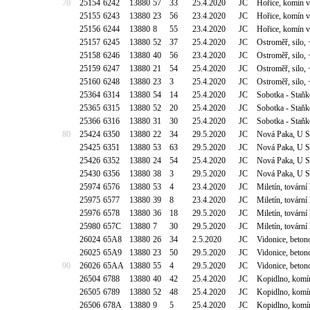
70
25154
6242
13880
57
33
25.4.2020
JC
Hořice, komín v
25155
6243
13880
23
56
23.4.2020
JC
Hořice, komín v
25156
6244
13880
8
55
23.4.2020
JC
Hořice, komín v
25157
6245
13880
52
37
25.4.2020
JC
Ostroměř, silo
25158
6246
13880
40
56
23.4.2020
JC
Ostroměř, silo
25159
6247
13880
21
54
25.4.2020
JC
Ostroměř, silo
25160
6248
13880
23
3
25.4.2020
JC
Ostroměř, silo
25364
6314
13880
54
14
25.4.2020
JC
Sobotka - Staň
25365
6315
13880
52
20
25.4.2020
JC
Sobotka - Staň
25366
6316
13880
31
30
25.4.2020
JC
Sobotka - Staň
80
25424
6350
13880
22
34
29.5.2020
JC
Nová Paka, U S
25425
6351
13880
53
63
29.5.2020
JC
Nová Paka, U S
25426
6352
13880
24
54
25.4.2020
JC
Nová Paka, U S
25430
6356
13880
38
3
29.5.2020
JC
Nová Paka, U S
25974
6576
13880
53
4
23.4.2020
JC
Miletín, tovární
25975
6577
13880
39
8
23.4.2020
JC
Miletín, tovární
25976
6578
13880
36
18
29.5.2020
JC
Miletín, tovární
25980
657C
13880
7
30
29.5.2020
JC
Miletín, tovární
26024
65A8
13880
26
34
2.5.2020
JC
Vidonice, beton
26025
65A9
13880
23
50
29.5.2020
JC
Vidonice, beton
90
26026
65AA
13880
55
4
29.5.2020
JC
Vidonice, beton
26504
6788
13880
40
42
25.4.2020
JC
Kopidlno, komí
26505
6789
13880
52
48
25.4.2020
JC
Kopidlno, komí
26506
678A
13880
9
5
25.4.2020
JC
Kopidlno, komí