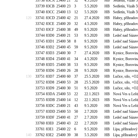
33738
83CA
25400
21
52
4.5.2020
HB
Sedletín, Vizáb 
33739
83CB
25400
23
3
5.5.2020
HB
Sedletín, Vizáb 
33740
83CC
25400
13
12
5.5.2020
HB
Sedletín, Vizáb 
120
33741
83CD
25400
42
21
27.4.2020
HB
Habry, příhrado
33742
83CE
25400
20
32
4.5.2020
HB
Habry, příhrado
33743
83CF
25400
38
49
9.5.2020
HB
Habry, příhrado
33744
83D0
25400
21
53
9.5.2020
HB
Ledeč nad Sázav
33745
83D1
25400
58
8
9.5.2020
HB
Ledeč nad Sázav
33746
83D2
25400
45
59
9.5.2020
HB
Ledeč nad Sázav
33747
83D3
25400
30
7
27.4.2020
HB
Kynice, Borovin
33748
83D4
25400
41
34
4.5.2020
HB
Kynice, Borovin
33749
83D5
25400
38
53
9.5.2020
HB
Kynice, Borovin
33750
83D6
25400
26
28
9.5.2020
HB
Kynice, Borovin
130
33751
83D7
25400
60
37
25.5.2020
HB
Lučice, silo, +O
33752
83D8
25400
53
28
25.5.2020
HB
Lučice, silo, +O
33753
83D9
25400
30
51
9.5.2020
HB
Lučice, silo, +O
33754
83DA
25400
53
22
22.1.2023
HB
Nová Ves u Lešt
33755
83DB
25400
14
12
22.1.2023
HB
Nová Ves u Lešt
33756
83DC
25400
21
43
9.5.2020
HB
Nová Ves u Lešt
33757
83DD
25400
53
50
2.7.2020
HB
Ledeč nad Sázav
33759
83DF
25400
41
27
2.7.2020
HB
Ledeč nad Sázav
33760
83E0
25400
43
22
2.7.2020
HB
Ledeč nad Sázav
33761
83E1
25400
22
6
9.5.2020
HB
Lípa, příhradov
140
33762
83E2
25400
39
38
5.5.2020
HB
Lípa, příhradov