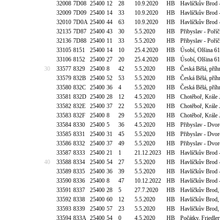
32008
7D08
25400
12
28
10.9.2020
HB
Havlíčkův Brod -
32009
7D09
25400
14
33
10.9.2020
HB
Havlíčkův Brod -
32010
7D0A
25400
44
63
10.9.2020
HB
Havlíčkův Brod -
32135
7D87
25400
43
30
5.5.2020
HB
Přibyslav - Poř
32136
7D88
25400
11
33
5.5.2020
HB
Přibyslav - Poř
33105
8151
25400
14
10
25.4.2020
HB
Úsobí, Olšina 6
33106
8152
25400
27
20
25.4.2020
HB
Úsobí, Olšina 6
30
33577
8329
25400
8
42
5.5.2020
HB
Česká Bělá, příh
33579
832B
25400
52
53
5.5.2020
HB
Česká Bělá, příh
33580
832C
25400
36
4
5.5.2020
HB
Česká Bělá, příh
33581
832D
25400
28
12
4.5.2020
HB
Chotěboř, Krále 
33582
832E
25400
37
22
5.5.2020
HB
Chotěboř, Krále 
33583
832F
25400
8
29
5.5.2020
HB
Chotěboř, Krále 
33584
8330
25400
5
36
4.5.2020
HB
Přibyslav - Dvor
33585
8331
25400
31
45
5.5.2020
HB
Přibyslav - Dvor
33586
8332
25400
37
49
5.5.2020
HB
Přibyslav - Dvor
33587
8333
25400
21
1
21.12.2023
HB
Havlíčkův Brod 
40
33588
8334
25400
54
27
5.5.2020
HB
Havlíčkův Brod 
33589
8335
25400
36
39
5.5.2020
HB
Havlíčkův Brod 
33590
8336
25400
8
47
10.12.2022
HB
Havlíčkův Brod -
33591
8337
25400
28
5
27.7.2020
HB
Havlíčkův Brod,
33592
8338
25400
60
12
5.5.2020
HB
Havlíčkův Brod,
33593
8339
25400
57
23
5.5.2020
HB
Havlíčkův Brod,
33594
833A
25400
54
0
4.5.2020
HB
Počátky, Friedle