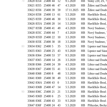
70
33620
8354
25400
44
12
9.5.2020
HB
Štoky 220, ZŠ, 
33621
8355
25400
46
47
4.5.2020
HB
Ždírec nad Doub
33622
8356
25400
39
59
17.11.2025
HB
Ždírec nad Doub
33624
8358
25400
13
61
5.5.2020
HB
Havlíčkův Brod,
33625
8359
25400
46
30
5.5.2020
HB
Havlíčkův Brod,
33626
835A
25400
20
14
5.5.2020
HB
Havlíčkův Brod,
33627
835B
25400
41
49
4.5.2020
HB
Nový Studenec,
33628
835C
25400
44
7
4.5.2020
HB
Nový Studenec,
33629
835D
25400
22
10
3.5.2020
HB
Nový Studenec,
33630
835E
25400
30
18
3.5.2020
HB
Nový Studenec,
80
33634
8362
25400
5
35
5.5.2020
HB
Lipnice nad Sáz
33635
8363
25400
25
43
9.5.2020
HB
Lipnice nad Sáz
33636
8364
25400
53
57
9.5.2020
HB
Lipnice nad Sáz
33637
8365
25400
14
26
3.5.2020
HB
Libice nad Doub
33638
8366
25400
24
39
4.5.2020
HB
Libice nad Doub
33639
8367
25400
55
41
5.5.2020
HB
Libice nad Doub
33640
8368
25400
8
48
5.5.2020
HB
Libice nad Doub
33641
8369
25400
30
49
5.5.2020
HB
Havlíčkův Brod, 
33642
836A
25400
43
0
5.5.2020
HB
Havlíčkův Brod, 
33643
836B
25400
47
14
5.5.2020
HB
Havlíčkův Brod, 
90
33644
836C
25400
21
21
5.5.2020
HB
Havlíčkův Brod -
33645
836D
25400
6
25
5.5.2020
HB
Havlíčkův Brod -
33646
836E
25400
43
33
9.5.2020
HB
Havlíčkův Brod -
33647
836F
25400
24
43
5.5.2020
HB
Přibyslav, Bech