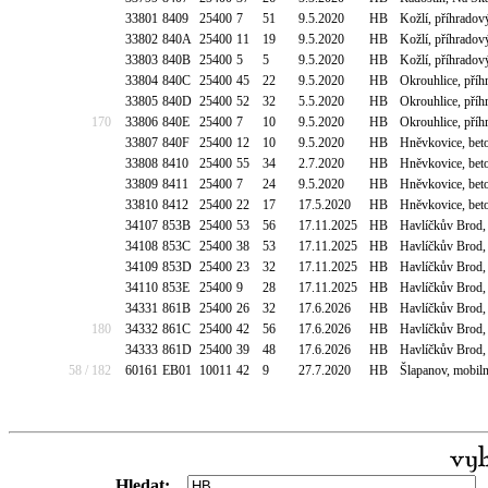
33801
8409
25400
7
51
9.5.2020
HB
Kožlí, příhradov
33802
840A
25400
11
19
9.5.2020
HB
Kožlí, příhradov
33803
840B
25400
5
5
9.5.2020
HB
Kožlí, příhradov
33804
840C
25400
45
22
9.5.2020
HB
Okrouhlice, příh
33805
840D
25400
52
32
5.5.2020
HB
Okrouhlice, příh
170
33806
840E
25400
7
10
9.5.2020
HB
Okrouhlice, příh
33807
840F
25400
12
10
9.5.2020
HB
Hněvkovice, bet
33808
8410
25400
55
34
2.7.2020
HB
Hněvkovice, bet
33809
8411
25400
7
24
9.5.2020
HB
Hněvkovice, bet
33810
8412
25400
22
17
17.5.2020
HB
Hněvkovice, bet
34107
853B
25400
53
56
17.11.2025
HB
Havlíčkův Brod,
34108
853C
25400
38
53
17.11.2025
HB
Havlíčkův Brod,
34109
853D
25400
23
32
17.11.2025
HB
Havlíčkův Brod,
34110
853E
25400
9
28
17.11.2025
HB
Havlíčkův Brod,
34331
861B
25400
26
32
17.6.2026
HB
Havlíčkův Brod,
180
34332
861C
25400
42
56
17.6.2026
HB
Havlíčkův Brod,
34333
861D
25400
39
48
17.6.2026
HB
Havlíčkův Brod,
58 / 182
60161
EB01
10011
42
9
27.7.2020
HB
Šlapanov, mobiln
Hledat: