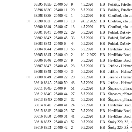
33595
833B
25400
58
9
4.5.2020
HB
Počátky, Friedle
33596
833C
25400
11
20
5.5.2020
HB
Počátky, Friedle
33598
833E
25400
42
1
5.5.2020
HB
Chotěboř, silo u
50
33599
833F
25400
13
10
24.12.2022
HB
Chotěboř, silo u
33600
8340
25400
47
18
4.5.2020
HB
Chotěboř, silo u
33601
8341
25400
22
29
5.5.2020
HB
Pohled, Duškův 
33602
8342
25400
45
33
5.5.2020
HB
Pohled, Duškův 
33603
8343
25400
6
44
5.5.2020
HB
Pohled, Duškův 
33604
8344
25400
10
55
5.5.2020
HB
Havlíčkův Brod,
33605
8345
25400
40
2
10.12.2022
HB
Havlíčkův Brod,
33606
8346
25400
27
9
5.5.2020
HB
Havlíčkův Brod,
33607
8347
25400
45
28
5.5.2020
HB
Jeřišno - Heřmaň
33608
8348
25400
40
34
5.5.2020
HB
Jeřišno - Heřmaň
60
33609
8349
25400
22
20
5.5.2020
HB
Jeřišno - Heřmaň
33610
834A
25400
59
48
5.5.2020
HB
Jeřišno - Heřmaň
33611
834B
25400
9
51
5.5.2020
HB
Šlapanov, příhra
33612
834C
25400
44
27
5.5.2020
HB
Šlapanov, příhra
33613
834D
25400
24
32
5.5.2020
HB
Šlapanov, příhra
33614
834E
25400
41
24
5.5.2020
HB
Havlíčkův Brod,
33615
834F
25400
25
37
5.5.2020
HB
Havlíčkův Brod,
33616
8350
25400
31
41
5.5.2020
HB
Havlíčkův Brod,
33618
8352
25400
40
52
9.5.2020
HB
Štoky 220, ZŠ, 
33619
8353
25400
42
2
9.5.2020
HB
Štoky 220, ZŠ, 