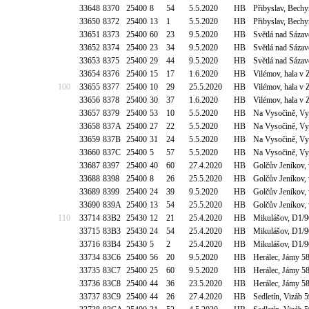
33648
8370
25400
8
54
5.5.2020
HB
Přibyslav, Bech
33650
8372
25400
13
1
5.5.2020
HB
Přibyslav, Bech
33651
8373
25400
60
23
9.5.2020
HB
Světlá nad Sázav
33652
8374
25400
23
34
9.5.2020
HB
Světlá nad Sázav
33653
8375
25400
29
44
9.5.2020
HB
Světlá nad Sázav
33654
8376
25400
15
17
1.6.2020
HB
Vilémov, hala v
100
33655
8377
25400
10
29
25.5.2020
HB
Vilémov, hala v
33656
8378
25400
30
37
1.6.2020
HB
Vilémov, hala v
33657
8379
25400
53
10
5.5.2020
HB
Na Vysočině, Vy
33658
837A
25400
27
22
5.5.2020
HB
Na Vysočině, Vy
33659
837B
25400
31
24
5.5.2020
HB
Na Vysočině, Vy
33660
837C
25400
5
57
5.5.2020
HB
Na Vysočině, Vy
33687
8397
25400
40
60
27.4.2020
HB
Golčův Jeníkov,
33688
8398
25400
8
26
25.5.2020
HB
Golčův Jeníkov,
33689
8399
25400
24
39
9.5.2020
HB
Golčův Jeníkov,
33690
839A
25400
13
54
25.5.2020
HB
Golčův Jeníkov,
110
33714
83B2
25430
12
21
25.4.2020
HB
Mikulášov, D1/9
33715
83B3
25430
24
54
25.4.2020
HB
Mikulášov, D1/9
33716
83B4
25430
5
2
25.4.2020
HB
Mikulášov, D1/9
33734
83C6
25400
56
20
9.5.2020
HB
Herálec, Jámy 5
33735
83C7
25400
25
60
9.5.2020
HB
Herálec, Jámy 5
33736
83C8
25400
44
36
23.5.2020
HB
Herálec, Jámy 5
33737
83C9
25400
44
26
27.4.2020
HB
Sedletín, Vizáb 