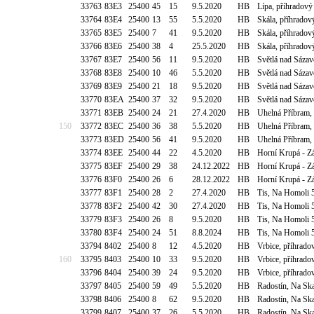
33763
83E3
25400
45
15
9.5.2020
HB
Lípa, příhradov
33764
83E4
25400
13
55
5.5.2020
HB
Skála, příhradov
33765
83E5
25400
7
41
9.5.2020
HB
Skála, příhradov
33766
83E6
25400
38
4
25.5.2020
HB
Skála, příhradov
33767
83E7
25400
56
11
9.5.2020
HB
Světlá nad Sáza
33768
83E8
25400
10
46
5.5.2020
HB
Světlá nad Sáza
33769
83E9
25400
21
18
9.5.2020
HB
Světlá nad Sáza
33770
83EA
25400
37
32
9.5.2020
HB
Světlá nad Sáza
33771
83EB
25400
24
21
27.4.2020
HB
Uhelná Příbram, 
150
33772
83EC
25400
36
38
5.5.2020
HB
Uhelná Příbram, 
33773
83ED
25400
56
41
9.5.2020
HB
Uhelná Příbram, 
33774
83EE
25400
44
22
4.5.2020
HB
Horní Krupá - Zá
33775
83EF
25400
29
38
24.12.2022
HB
Horní Krupá - Zá
33776
83F0
25400
26
6
28.12.2022
HB
Horní Krupá - Zá
33777
83F1
25400
28
2
27.4.2020
HB
Tis, Na Homoli 
33778
83F2
25400
42
30
27.4.2020
HB
Tis, Na Homoli 
33779
83F3
25400
26
8
9.5.2020
HB
Tis, Na Homoli 
33780
83F4
25400
24
51
8.8.2024
HB
Tis, Na Homoli 
33794
8402
25400
8
12
4.5.2020
HB
Vrbice, příhrado
160
33795
8403
25400
10
33
9.5.2020
HB
Vrbice, příhrado
33796
8404
25400
39
24
9.5.2020
HB
Vrbice, příhrado
33797
8405
25400
59
49
5.5.2020
HB
Radostín, Na Ska
33798
8406
25400
8
62
9.5.2020
HB
Radostín, Na Ska
33799
8407
25400
37
26
5.5.2020
HB
Radostín, Na Ska