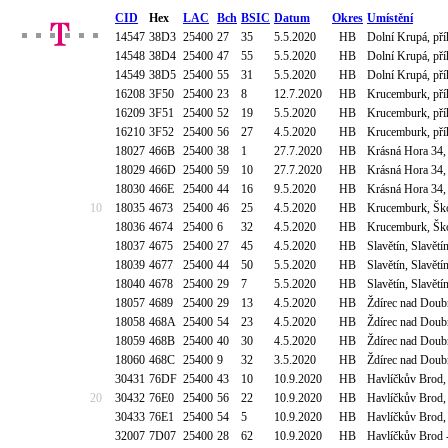
CID
Hex
LAC
Bch
BSIC
Datum
Okres
Umístění
14547
38D3
25400
27
35
5.5.2020
HB
Dolní Krupá, př
14548
38D4
25400
47
55
5.5.2020
HB
Dolní Krupá, př
14549
38D5
25400
55
31
5.5.2020
HB
Dolní Krupá, př
16208
3F50
25400
23
8
12.7.2020
HB
Krucemburk, pří
16209
3F51
25400
52
19
5.5.2020
HB
Krucemburk, pří
16210
3F52
25400
56
27
4.5.2020
HB
Krucemburk, pří
18027
466B
25400
38
1
27.7.2020
HB
Krásná Hora 34,
18029
466D
25400
59
10
27.7.2020
HB
Krásná Hora 34,
18030
466E
25400
44
16
9.5.2020
HB
Krásná Hora 34,
10
18035
4673
25400
46
25
4.5.2020
HB
Krucemburk, Ško
18036
4674
25400
6
32
4.5.2020
HB
Krucemburk, Ško
18037
4675
25400
27
45
4.5.2020
HB
Slavětín, Slavět
18039
4677
25400
44
50
5.5.2020
HB
Slavětín, Slavět
18040
4678
25400
29
7
5.5.2020
HB
Slavětín, Slavět
18057
4689
25400
29
13
4.5.2020
HB
Ždírec nad Doubr
18058
468A
25400
54
23
4.5.2020
HB
Ždírec nad Doubr
18059
468B
25400
40
30
4.5.2020
HB
Ždírec nad Doubr
18060
468C
25400
9
32
3.5.2020
HB
Ždírec nad Doubr
30431
76DF
25400
43
10
10.9.2020
HB
Havlíčkův Brod,
20
30432
76E0
25400
56
22
10.9.2020
HB
Havlíčkův Brod,
30433
76E1
25400
54
5
10.9.2020
HB
Havlíčkův Brod,
32007
7D07
25400
28
62
10.9.2020
HB
Havlíčkův Brod -