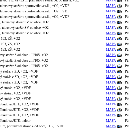
tavou, Hůrka 433 m, příhradový stožár SZ od města, +O2
MAPA
Pá
 tubusový stožár u sportovního areálu, +O2, +VDF
MAPA
Pá
 tubusový stožár u sportovního areálu, +O2, +VDF
MAPA
Pá
 tubusový stožár u sportovního areálu, +O2, +VDF
MAPA
Pá
e, tubusový stožár SV od obce, +O2
MAPA
Pá
e, tubusový stožár SV od obce, +O2
MAPA
Pá
e, tubusový stožár SV od obce, +O2
MAPA
Pá
e 193, ZŠ, +O2
MAPA
Pá
e 193, ZŠ, +O2
MAPA
Pá
e 193, ZŠ, +O2
MAPA
Pá
vý stožár Z od obce u II/105, +O2
MAPA
Pá
vý stožár Z od obce u II/105, +O2
MAPA
Pá
vý stožár Z od obce u II/105, +O2
MAPA
Pá
vý stožár v ZD, +O2, +VDF
MAPA
Pá
vý stožár v ZD, +O2, +VDF
MAPA
Pá
vý stožár v ZD, +O2, +VDF
MAPA
Pá
sový stožár, +O2, +VDF
MAPA
Pá
sový stožár, +O2, +VDF
MAPA
Pá
sový stožár, +O2, +VDF
MAPA
Pá
ní budova JETE, +O2, +VDF
MAPA
Pá
ní budova JETE, +O2, +VDF
MAPA
Pá
ní budova JETE, +O2, +VDF
MAPA
Pá
í budova JETE, indoor
MAPA
Pá
41 m, příhradový stožár Z od obce, +O2, +VDF
MAPA
Pá