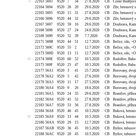
70
22163
5693
9520
7
34
27.8.2020
CB
České Budějovic
22164
5694
9520
26
20
29.6.2020
CB
Zliv, betonový 
22165
5695
9520
11
31
27.8.2020
CB
Zliv, betonový 
22166
5696
9520
44
32
29.6.2020
CB
Zliv, betonový 
22167
5697
9520
59
16
29.6.2020
CB
Doubrava, Kame
22168
5698
9520
27
24
24.8.2020
CB
Doubrava, Kame
22169
5699
9520
52
39
7.7.2020
CB
Doubrava, Kame
22171
569B
9520
44
51
12.7.2020
CB
Bečice, silo, +
22172
569C
9520
55
2
12.7.2020
CB
Bečice, silo, +
22173
569D
9520
13
11
12.7.2020
CB
Bečice, silo, +
80
22174
569E
9520
60
52
10.5.2020
CB
Rudolfov, Baba
22175
569F
9520
25
47
10.5.2020
CB
Rudolfov, Baba
22177
56A1
9520
3
41
25.7.2026
CB
Borovany, dvoj
22178
56A2
9520
5
42
27.6.2026
CB
Borovany, dvoj
22179
56A3
9520
11
17
27.5.2026
CB
Borovany, dvoj
22180
56A4
9520
9
26
18.6.2026
CB
Borovany, dvoj
22181
56A5
9520
24
35
29.6.2020
CB
Branišov, příhr
22182
56A6
9520
41
52
27.8.2020
CB
Branišov, příhr
22183
56A7
9520
53
56
27.8.2020
CB
Branišov, příhr
22184
56A8
9520
46
45
10.5.2020
CB
Buková, betono
90
22185
56A9
9520
13
44
10.5.2020
CB
Buková, betono
22186
56AA
9520
29
15
12.7.2020
CB
Buková, betono
22187
56AB
9520
36
45
10.5.2020
CB
Byňov, tubusov
22188
56AC
9520
20
45
10.5.2020
CB
Byňov, tubusov