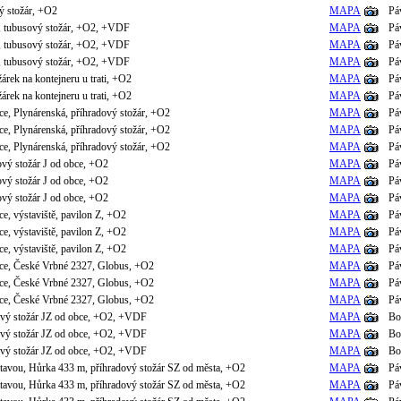
ý stožár, +O2
MAPA
Pá
, tubusový stožár, +O2, +VDF
MAPA
Pá
, tubusový stožár, +O2, +VDF
MAPA
Pá
, tubusový stožár, +O2, +VDF
MAPA
Pá
árek na kontejneru u trati, +O2
MAPA
Pá
árek na kontejneru u trati, +O2
MAPA
Pá
e, Plynárenská, příhradový stožár, +O2
MAPA
Pá
e, Plynárenská, příhradový stožár, +O2
MAPA
Pá
e, Plynárenská, příhradový stožár, +O2
MAPA
Pá
vý stožár J od obce, +O2
MAPA
Pá
vý stožár J od obce, +O2
MAPA
Pá
vý stožár J od obce, +O2
MAPA
Pá
e, výstaviště, pavilon Z, +O2
MAPA
Pá
e, výstaviště, pavilon Z, +O2
MAPA
Pá
e, výstaviště, pavilon Z, +O2
MAPA
Pá
ce, České Vrbné 2327, Globus, +O2
MAPA
Pá
ce, České Vrbné 2327, Globus, +O2
MAPA
Pá
ce, České Vrbné 2327, Globus, +O2
MAPA
Pá
vý stožár JZ od obce, +O2, +VDF
MAPA
Bo
vý stožár JZ od obce, +O2, +VDF
MAPA
Bo
vý stožár JZ od obce, +O2, +VDF
MAPA
Bo
tavou, Hůrka 433 m, příhradový stožár SZ od města, +O2
MAPA
Pá
tavou, Hůrka 433 m, příhradový stožár SZ od města, +O2
MAPA
Pá