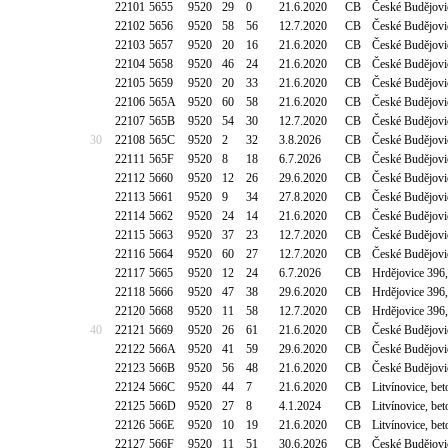
22101
5655
9520
29
0
21.6.2020
CB
České Budějovi
22102
5656
9520
58
56
12.7.2020
CB
České Budějovi
22103
5657
9520
20
16
21.6.2020
CB
České Budějovi
22104
5658
9520
46
24
21.6.2020
CB
České Budějovic
22105
5659
9520
20
33
21.6.2020
CB
České Budějovic
22106
565A
9520
60
58
21.6.2020
CB
České Budějovic
22107
565B
9520
54
30
12.7.2020
CB
České Budějovic
30
22108
565C
9520
2
32
3.8.2026
CB
České Budějovic
22111
565F
9520
8
18
6.7.2026
CB
České Budějovi
22112
5660
9520
12
26
29.6.2020
CB
České Budějovi
22113
5661
9520
9
34
27.8.2020
CB
České Budějovi
22114
5662
9520
24
14
21.6.2020
CB
České Budějovic
22115
5663
9520
37
23
12.7.2020
CB
České Budějovic
22116
5664
9520
60
27
12.7.2020
CB
České Budějovic
22117
5665
9520
12
24
6.7.2026
CB
Hrdějovice 396
22118
5666
9520
47
38
29.6.2020
CB
Hrdějovice 396
22120
5668
9520
11
58
12.7.2020
CB
Hrdějovice 396
40
22121
5669
9520
26
61
21.6.2020
CB
České Budějovi
22122
566A
9520
41
59
29.6.2020
CB
České Budějovi
22123
566B
9520
56
48
21.6.2020
CB
České Budějovi
22124
566C
9520
44
7
21.6.2020
CB
Litvínovice, b
22125
566D
9520
27
8
4.1.2024
CB
Litvínovice, b
22126
566E
9520
10
19
21.6.2020
CB
Litvínovice, b
22127
566F
9520
11
51
30.6.2026
CB
České Budějovic