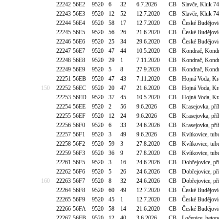
22242
56E2
9520
6
32
6.7.2026
CB
Slavče, Kluk 7
22243
56E3
9520
12
52
12.7.2020
CB
Slavče, Kluk 7
22244
56E4
9520
58
17
12.7.2020
CB
České Budějovi
22245
56E5
9520
56
26
21.6.2020
CB
České Budějovi
22246
56E6
9520
25
34
29.6.2020
CB
České Budějovi
22247
56E7
9520
47
44
10.5.2020
CB
Kondrač, Kondr
22248
56E8
9520
29
1
7.11.2020
CB
Kondrač, Kondr
22249
56E9
9520
5
8
27.9.2020
CB
Kondrač, Kondr
22251
56EB
9520
47
43
7.11.2020
CB
Hojná Voda, Kr
150
22252
56EC
9520
20
47
21.6.2020
CB
Hojná Voda, Kr
22253
56ED
9520
37
45
10.5.2020
CB
Hojná Voda, Kr
22254
56EE
9520
2
56
9.6.2026
CB
Krasejovka, pří
22255
56EF
9520
12
24
9.6.2026
CB
Krasejovka, pří
22256
56F0
9520
6
33
24.6.2026
CB
Krasejovka, pří
22257
56F1
9520
3
49
9.6.2026
CB
Kvítkovice, tu
22258
56F2
9520
59
3
27.8.2020
CB
Kvítkovice, tu
22259
56F3
9520
36
9
27.8.2020
CB
Kvítkovice, tu
22261
56F5
9520
3
16
24.6.2026
CB
Dobřejovice, př
22262
56F6
9520
5
26
24.6.2026
CB
Dobřejovice, př
160
22263
56F7
9520
8
32
24.6.2026
CB
Dobřejovice, př
22264
56F8
9520
60
49
12.7.2020
CB
České Budějovic
22265
56F9
9520
45
1
12.7.2020
CB
České Budějovic
22266
56FA
9520
58
14
21.6.2020
CB
České Budějovic
22267
56FB
9520
12
40
3.6.2026
CB
Ločenice, beton