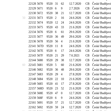
22128
5670
9520
31
62
12.7.2020
CB
České Budějovic
22129
5671
9520
6
9
2.7.2026
CB
České Budějovic
22130
5672
9520
38
21
12.7.2020
CB
České Budějovi
50
22131
5673
9520
2
16
24.6.2026
CB
České Budějovi
22132
5674
9520
12
24
24.6.2026
CB
České Budějovi
22133
5675
9520
43
33
21.6.2020
CB
České Budějovi
22134
5676
9520
6
61
29.6.2020
CB
České Budějovi
22135
5677
9520
36
49
29.6.2020
CB
České Budějovi
22136
5678
9520
56
4
21.6.2020
CB
České Budějovi
22141
567D
9520
11
8
24.6.2026
CB
České Budějovi
22142
567E
9520
6
17
24.6.2026
CB
České Budějovi
22143
567F
9520
21
29
7.6.2021
CB
České Budějovi
22144
5680
9520
29
38
12.7.2020
CB
České Budějovi
60
22145
5681
9520
5
60
21.6.2020
CB
České Budějovi
22146
5682
9520
36
48
29.6.2020
CB
České Budějovi
22147
5683
9520
29
4
27.8.2020
CB
České Budějovi
22148
5684
9520
22
10
21.6.2020
CB
České Budějovi
22149
5685
9520
41
17
27.8.2020
CB
České Budějovi
22157
568D
9520
23
52
21.6.2020
CB
České Budějovic
22158
568E
9520
47
0
12.7.2020
CB
České Budějovic
22159
568F
9520
6
9
24.6.2026
CB
České Budějovic
22161
5691
9520
57
21
12.7.2020
CB
České Budějovic
22162
5692
9520
59
24
12.7.2020
CB
České Budějovic