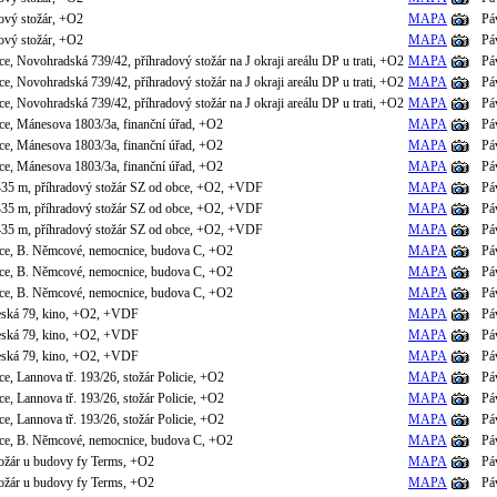
ový stožár, +O2
MAPA
Pá
ový stožár, +O2
MAPA
Pá
e, Novohradská 739/42, příhradový stožár na J okraji areálu DP u trati, +O2
MAPA
Pá
e, Novohradská 739/42, příhradový stožár na J okraji areálu DP u trati, +O2
MAPA
Pá
e, Novohradská 739/42, příhradový stožár na J okraji areálu DP u trati, +O2
MAPA
Pá
ce, Mánesova 1803/3a, finanční úřad, +O2
MAPA
Pá
ce, Mánesova 1803/3a, finanční úřad, +O2
MAPA
Pá
ce, Mánesova 1803/3a, finanční úřad, +O2
MAPA
Pá
435 m, příhradový stožár SZ od obce, +O2, +VDF
MAPA
Pá
435 m, příhradový stožár SZ od obce, +O2, +VDF
MAPA
Pá
435 m, příhradový stožár SZ od obce, +O2, +VDF
MAPA
Pá
ce, B. Němcové, nemocnice, budova C, +O2
MAPA
Pá
ce, B. Němcové, nemocnice, budova C, +O2
MAPA
Pá
ce, B. Němcové, nemocnice, budova C, +O2
MAPA
Pá
eská 79, kino, +O2, +VDF
MAPA
Pá
eská 79, kino, +O2, +VDF
MAPA
Pá
eská 79, kino, +O2, +VDF
MAPA
Pá
e, Lannova tř. 193/26, stožár Policie, +O2
MAPA
Pá
e, Lannova tř. 193/26, stožár Policie, +O2
MAPA
Pá
e, Lannova tř. 193/26, stožár Policie, +O2
MAPA
Pá
ce, B. Němcové, nemocnice, budova C, +O2
MAPA
Pá
tožár u budovy fy Terms, +O2
MAPA
Pá
tožár u budovy fy Terms, +O2
MAPA
Pá