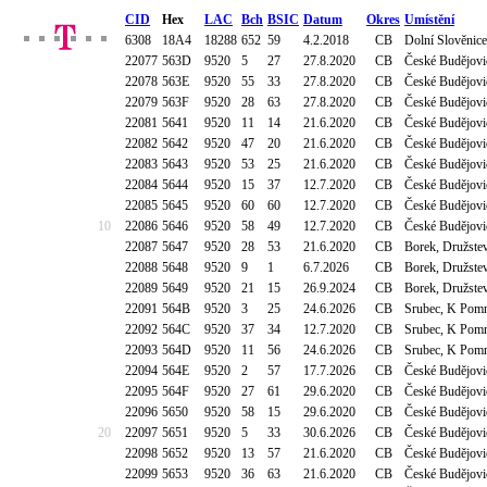
CID
Hex
LAC
Bch
BSIC
Datum
Okres
Umístění
6308
18A4
18288
652
59
4.2.2018
CB
Dolní Slověnice
22077
563D
9520
5
27
27.8.2020
CB
České Budějovi
22078
563E
9520
55
33
27.8.2020
CB
České Budějovi
22079
563F
9520
28
63
27.8.2020
CB
České Budějovi
22081
5641
9520
11
14
21.6.2020
CB
České Budějovi
22082
5642
9520
47
20
21.6.2020
CB
České Budějovi
22083
5643
9520
53
25
21.6.2020
CB
České Budějovi
22084
5644
9520
15
37
12.7.2020
CB
České Budějovic
22085
5645
9520
60
60
12.7.2020
CB
České Budějovic
10
22086
5646
9520
58
49
12.7.2020
CB
České Budějovic
22087
5647
9520
28
53
21.6.2020
CB
Borek, Družste
22088
5648
9520
9
1
6.7.2026
CB
Borek, Družste
22089
5649
9520
21
15
26.9.2024
CB
Borek, Družste
22091
564B
9520
3
25
24.6.2026
CB
Srubec, K Pomn
22092
564C
9520
37
34
12.7.2020
CB
Srubec, K Pomn
22093
564D
9520
11
56
24.6.2026
CB
Srubec, K Pomn
22094
564E
9520
2
57
17.7.2026
CB
České Budějovi
22095
564F
9520
27
61
29.6.2020
CB
České Budějovi
22096
5650
9520
58
15
29.6.2020
CB
České Budějovi
20
22097
5651
9520
5
33
30.6.2026
CB
České Budějovi
22098
5652
9520
13
57
21.6.2020
CB
České Budějovi
22099
5653
9520
36
63
21.6.2020
CB
České Budějovi