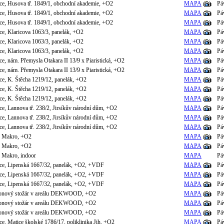
ce, Husova tř. 1849/1, obchodní akademie, +O2
MAPA
Pá
ce, Husova tř. 1849/1, obchodní akademie, +O2
MAPA
Pá
ce, Husova tř. 1849/1, obchodní akademie, +O2
MAPA
Pá
e, Klaricova 1063/3, panelák, +O2
MAPA
Pá
e, Klaricova 1063/3, panelák, +O2
MAPA
Pá
e, Klaricova 1063/3, panelák, +O2
MAPA
Pá
e, nám. Přemysla Otakara II 13/9 x Piaristická, +O2
MAPA
Pá
e, nám. Přemysla Otakara II 13/9 x Piaristická, +O2
MAPA
Pá
ce, K. Štěcha 1219/12, panelák, +O2
MAPA
Pá
ce, K. Štěcha 1219/12, panelák, +O2
MAPA
Pá
ce, K. Štěcha 1219/12, panelák, +O2
MAPA
Pá
e, Lannova tř. 238/2, Jirsíkův národní dům, +O2
MAPA
Pá
e, Lannova tř. 238/2, Jirsíkův národní dům, +O2
MAPA
Pá
e, Lannova tř. 238/2, Jirsíkův národní dům, +O2
MAPA
Pá
, Makro, +O2
MAPA
Pá
, Makro, +O2
MAPA
Pá
, Makro, indoor
MAPA
Pá
ce, Lipenská 1667/32, panelák, +O2, +VDF
MAPA
Pá
ce, Lipenská 1667/32, panelák, +O2, +VDF
MAPA
Pá
ce, Lipenská 1667/32, panelák, +O2, +VDF
MAPA
Pá
etonový stožár v areálu DEKWOOD, +O2
MAPA
Pá
etonový stožár v areálu DEKWOOD, +O2
MAPA
Pá
etonový stožár v areálu DEKWOOD, +O2
MAPA
Pá
e, Matice školské 1786/17, poliklinika Jih, +O2
MAPA
Pá