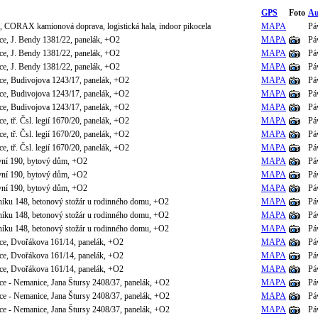
GPS
Foto
Au
, CORAX kamionová doprava, logistická hala, indoor pikocela
MAPA
Pá
ce, J. Bendy 1381/22, panelák, +O2
MAPA
Pá
ce, J. Bendy 1381/22, panelák, +O2
MAPA
Pá
ce, J. Bendy 1381/22, panelák, +O2
MAPA
Pá
ce, Budivojova 1243/17, panelák, +O2
MAPA
Pá
ce, Budivojova 1243/17, panelák, +O2
MAPA
Pá
ce, Budivojova 1243/17, panelák, +O2
MAPA
Pá
e, tř. Čsl. legií 1670/20, panelák, +O2
MAPA
Pá
e, tř. Čsl. legií 1670/20, panelák, +O2
MAPA
Pá
e, tř. Čsl. legií 1670/20, panelák, +O2
MAPA
Pá
vní 190, bytový dům, +O2
MAPA
Pá
vní 190, bytový dům, +O2
MAPA
Pá
vní 190, bytový dům, +O2
MAPA
Pá
íku 148, betonový stožár u rodinného domu, +O2
MAPA
Pá
íku 148, betonový stožár u rodinného domu, +O2
MAPA
Pá
íku 148, betonový stožár u rodinného domu, +O2
MAPA
Pá
ce, Dvořákova 161/14, panelák, +O2
MAPA
Pá
ce, Dvořákova 161/14, panelák, +O2
MAPA
Pá
ce, Dvořákova 161/14, panelák, +O2
MAPA
Pá
ce - Nemanice, Jana Štursy 2408/37, panelák, +O2
MAPA
Pá
ce - Nemanice, Jana Štursy 2408/37, panelák, +O2
MAPA
Pá
ce - Nemanice, Jana Štursy 2408/37, panelák, +O2
MAPA
Pá