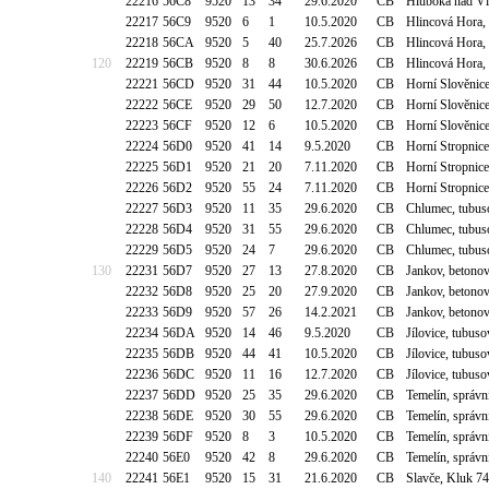
22216
56C8
9520
13
34
29.6.2020
CB
Hluboká nad Vl
22217
56C9
9520
6
1
10.5.2020
CB
Hlincová Hora,
22218
56CA
9520
5
40
25.7.2026
CB
Hlincová Hora,
120
22219
56CB
9520
8
8
30.6.2026
CB
Hlincová Hora,
22221
56CD
9520
31
44
10.5.2020
CB
Horní Slověnic
22222
56CE
9520
29
50
12.7.2020
CB
Horní Slověnic
22223
56CF
9520
12
6
10.5.2020
CB
Horní Slověnic
22224
56D0
9520
41
14
9.5.2020
CB
Horní Stropnic
22225
56D1
9520
21
20
7.11.2020
CB
Horní Stropnic
22226
56D2
9520
55
24
7.11.2020
CB
Horní Stropnic
22227
56D3
9520
11
35
29.6.2020
CB
Chlumec, tubuso
22228
56D4
9520
31
55
29.6.2020
CB
Chlumec, tubuso
22229
56D5
9520
24
7
29.6.2020
CB
Chlumec, tubuso
130
22231
56D7
9520
27
13
27.8.2020
CB
Jankov, betono
22232
56D8
9520
25
20
27.9.2020
CB
Jankov, betono
22233
56D9
9520
57
26
14.2.2021
CB
Jankov, betono
22234
56DA
9520
14
46
9.5.2020
CB
Jílovice, tubu
22235
56DB
9520
44
41
10.5.2020
CB
Jílovice, tubu
22236
56DC
9520
11
16
12.7.2020
CB
Jílovice, tubu
22237
56DD
9520
25
35
29.6.2020
CB
Temelín, správ
22238
56DE
9520
30
55
29.6.2020
CB
Temelín, správ
22239
56DF
9520
8
3
10.5.2020
CB
Temelín, správ
22240
56E0
9520
42
8
29.6.2020
CB
Temelín, správn
140
22241
56E1
9520
15
31
21.6.2020
CB
Slavče, Kluk 7