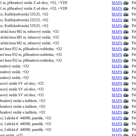
41 m, příhradový stožár Z od obce, +O2, +VDF
MAPA
Pá
41 m, příhradový stožár Z od obce, +O2, +VDF
MAPA
Pá
ce, Kněžskodvorská 535/25, +O2
MAPA
Pá
ce, Kněžskodvorská 535/25, +O2
MAPA
Pá
ce, Kněžskodvorská 535/25, +O2
MAPA
Pá
ačská hora 682 m, tubusový stožár, +O2
MAPA
Pá
ačská hora 682 m, tubusový stožár, +O2
MAPA
Pá
ačská hora 682 m, tubusový stožár, +O2
MAPA
Pá
aví hora 952 m, příhradová rozhledna, +O2
MAPA
Pá
aví hora 952 m, příhradová rozhledna, +O2
MAPA
Pá
aví hora 952 m, příhradová rozhledna, +O2
MAPA
Pá
hradový stožár, +O2
MAPA
Pá
hradový stožár, +O2
MAPA
Pá
hradový stožár, +O2
MAPA
Pá
busový stožár SV od obce, +O2
MAPA
Pá
busový stožár SV od obce, +O2
MAPA
Pá
busový stožár SV od obce, +O2
MAPA
Pá
íhradový stožár u kafilerie, +O2
MAPA
Pá
íhradový stožár u kafilerie, +O2
MAPA
Pá
íhradový stožár u kafilerie, +O2
MAPA
Pá
e, Lidická tř. 440/80, panelák, +O2
MAPA
Pá
e, Lidická tř. 440/80, panelák, +O2
MAPA
Pá
e, Lidická tř. 440/80, panelák, +O2
MAPA
Pá
ový stožár, +O2
MAPA
Pá