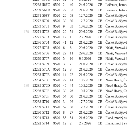
22268
56FC
9520
2
40
24.6.2026
CB
Ločenice, beton
22269
56FD
9520
22
53
21.6.2020
CB
Ločenice, beton
22271
56FF
9520
20
58
12.7.2020
CB
České Budějovic
22272
5700
9520
39
30
12.7.2020
CB
České Budějovic
22273
5701
9520
9
33
10.6.2026
CB
České Budějovic
170
22274
5702
9520
29
54
29.6.2020
CB
České Budějovi
22275
5703
9520
12
1
2.7.2026
CB
České Budějovi
22276
5704
9520
41
12
21.6.2020
CB
České Budějovi
22277
5705
9520
6
6
29.6.2020
CB
Nákří, Vazová 
22278
5706
9520
29
11
29.6.2020
CB
Nákří, Vazová 
22279
5707
9520
5
16
9.6.2026
CB
Nákří, Vazová 
22281
5709
9520
39
7
21.6.2020
CB
České Budějovi
22282
570A
9520
12
8
21.6.2020
CB
České Budějovi
22283
570B
9520
14
22
21.6.2020
CB
České Budějovi
22284
570C
9520
22
41
10.5.2020
CB
Nové Hrady, Č
180
22285
570D
9520
45
44
10.5.2020
CB
Nové Hrady, Č
22286
570E
9520
39
26
10.5.2020
CB
Nové Hrady, Č
22287
570F
9520
54
60
21.6.2020
CB
České Budějovic
22288
5710
9520
3
26
17.7.2026
CB
České Budějovic
22289
5711
9520
52
38
12.7.2020
CB
České Budějovic
22290
5712
9520
8
27
21.6.2020
CB
České Budějovi
22291
5713
9520
55
51
21.6.2020
CB
Planá, modrý s
22292
5714
9520
12
2
2.7.2026
CB
Planá, modrý s