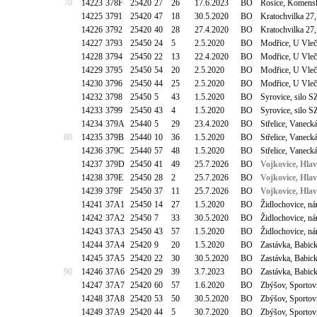
70
14223
378F
25420
27
26
17.6.2023
BO
Rosice, Komensk
14225
3791
25420
47
18
30.5.2020
BO
Kratochvilka 27,
14226
3792
25420
40
28
27.4.2020
BO
Kratochvilka 27,
14227
3793
25450
24
5
2.5.2020
BO
Modřice, U Vle
14228
3794
25450
22
13
22.4.2020
BO
Modřice, U Vle
14229
3795
25450
54
20
2.5.2020
BO
Modřice, U Vle
14230
3796
25450
44
25
2.5.2020
BO
Modřice, U Vle
14232
3798
25450
5
43
1.5.2020
BO
Syrovice, silo S
14233
3799
25450
43
4
1.5.2020
BO
Syrovice, silo S
14234
379A
25440
5
29
23.4.2020
BO
Střelice, Vanec
80
14235
379B
25440
10
36
1.5.2020
BO
Střelice, Vanec
14236
379C
25440
57
48
1.5.2020
BO
Střelice, Vanec
14237
379D
25450
41
49
25.7.2026
BO
Vojkovice, Hlav
14238
379E
25450
28
2
25.7.2026
BO
Vojkovice, Hlav
14239
379F
25450
37
11
25.7.2026
BO
Vojkovice, Hlav
14241
37A1
25450
14
27
1.5.2020
BO
Židlochovice, n
14242
37A2
25450
7
33
30.5.2020
BO
Židlochovice, n
14243
37A3
25450
43
57
1.5.2020
BO
Židlochovice, n
14244
37A4
25420
9
20
1.5.2020
BO
Zastávka, Babick
14245
37A5
25420
22
30
30.5.2020
BO
Zastávka, Babick
90
14246
37A6
25420
29
39
3.7.2023
BO
Zastávka, Babick
14247
37A7
25420
60
57
1.6.2020
BO
Zbýšov, Sportov
14248
37A8
25420
53
50
30.5.2020
BO
Zbýšov, Sportov
14249
37A9
25420
44
5
30.7.2020
BO
Zbýšov, Sportov