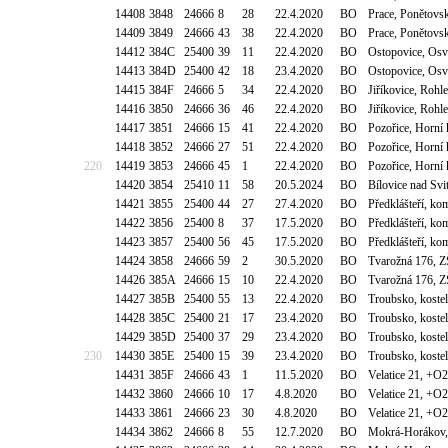
14408
3848
24666
8
28
22.4.2020
BO
Prace, Ponětovs
14409
3849
24666
43
38
22.4.2020
BO
Prace, Ponětovs
14412
384C
25400
39
11
22.4.2020
BO
Ostopovice, Osv
14413
384D
25400
42
18
23.4.2020
BO
Ostopovice, Osv
14415
384F
24666
5
34
22.4.2020
BO
Jiříkovice, Roh
14416
3850
24666
36
46
22.4.2020
BO
Jiříkovice, Roh
14417
3851
24666
15
41
22.4.2020
BO
Pozořice, Horní 
14418
3852
24666
27
51
22.4.2020
BO
Pozořice, Horní 
220
14419
3853
24666
45
1
22.4.2020
BO
Pozořice, Horní 
14420
3854
25410
11
58
20.5.2024
BO
Bílovice nad Sv
14421
3855
25400
44
27
27.4.2020
BO
Předklášteří, ko
14422
3856
25400
8
37
17.5.2020
BO
Předklášteří, ko
14423
3857
25400
56
45
17.5.2020
BO
Předklášteří, ko
14424
3858
24666
59
2
30.5.2020
BO
Tvarožná 176, 
14426
385A
24666
15
10
22.4.2020
BO
Tvarožná 176, 
14427
385B
25400
55
13
22.4.2020
BO
Troubsko, kost
14428
385C
25400
21
17
23.4.2020
BO
Troubsko, kost
14429
385D
25400
37
29
23.4.2020
BO
Troubsko, kost
230
14430
385E
25400
15
39
23.4.2020
BO
Troubsko, kost
14431
385F
24666
43
1
11.5.2020
BO
Velatice 21, +O2
14432
3860
24666
10
17
4.8.2020
BO
Velatice 21, +O2
14433
3861
24666
23
30
4.8.2020
BO
Velatice 21, +O2
14434
3862
24666
8
55
12.7.2020
BO
Mokrá-Horákov,