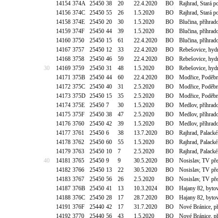
14154
374A
25450
38
20
22.4.2020
BO
Rajhrad, Stará p
14156
374C
25450
55
26
1.5.2020
BO
Rajhrad, Stará p
14158
374E
25450
20
30
1.5.2020
BO
Blučina, příhra
14159
374F
25450
44
39
1.5.2020
BO
Blučina, příhra
14160
3750
25450
15
61
22.4.2020
BO
Blučina, příhra
14167
3757
25450
12
33
22.4.2020
BO
Rebešovice, hy
14168
3758
25450
46
59
22.4.2020
BO
Rebešovice, hy
30
14169
3759
25450
31
48
1.5.2020
BO
Rebešovice, hy
14171
375B
25450
44
60
22.4.2020
BO
Modřice, Poděb
14172
375C
25450
40
31
2.5.2020
BO
Modřice, Poděb
14173
375D
25450
15
35
2.5.2020
BO
Modřice, Poděb
14174
375E
25450
7
30
1.5.2020
BO
Medlov, příhrado
14175
375F
25450
38
47
2.5.2020
BO
Medlov, příhrado
14176
3760
25450
42
39
1.5.2020
BO
Medlov, příhrado
14177
3761
25450
6
38
13.7.2020
BO
Rajhrad, Palack
14178
3762
25450
60
55
1.5.2020
BO
Rajhrad, Palack
14179
3763
25450
10
7
2.5.2020
BO
Rajhrad, Palack
40
14181
3765
25450
9
9
30.5.2020
BO
Nosislav, TV př
14182
3766
25450
13
22
30.5.2020
BO
Nosislav, TV př
14183
3767
25450
56
26
2.5.2020
BO
Nosislav, TV př
14187
376B
25450
41
13
10.3.2024
BO
Hajany 82, byt
14188
376C
25450
28
17
28.7.2020
BO
Hajany 82, byt
14191
376F
25440
42
17
31.7.2020
BO
Nové Bránice, p
14192
3770
25440
56
43
1.5.2020
BO
Nové Bránice, p