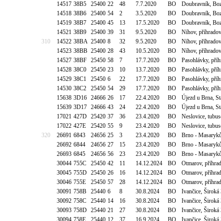
14517
38B5
25400
22
48
7.7.2020
BO
Doubravník, Bo
14518
38B6
25400
54
2
3.5.2020
BO
Doubravník, Bo
14519
38B7
25400
45
13
17.5.2020
BO
Doubravník, Bo
14521
38B9
25400
39
31
9.5.2020
BO
Níhov, příhrado
310
14522
38BA
25400
8
32
9.5.2020
BO
Níhov, příhrado
14523
38BB
25400
28
43
10.5.2020
BO
Níhov, příhrado
14527
38BF
25450
58
7
17.7.2020
BO
Pasohlávky, pří
14528
38C0
25450
23
10
13.7.2020
BO
Pasohlávky, pří
14529
38C1
25450
6
22
17.7.2020
BO
Pasohlávky, pří
14530
38C2
25450
54
29
17.7.2020
BO
Pasohlávky, pří
15638
3D16
24666
26
17
22.4.2020
BO
Újezd u Brna, St
15639
3D17
24666
43
24
22.4.2020
BO
Újezd u Brna, St
17021
427D
25420
37
36
23.4.2020
BO
Neslovice, tubus
17022
427E
25420
55
9
23.4.2020
BO
Neslovice, tubus
320
26691
6843
24656
25
3
23.4.2020
BO
Brno - Masaryků
26692
6844
24656
27
15
23.4.2020
BO
Brno - Masaryků
26693
6845
24656
56
23
23.4.2020
BO
Brno - Masaryků
30044
755C
25450
42
11
14.12.2024
BO
Otmarov, příhra
30045
755D
25450
26
16
14.12.2024
BO
Otmarov, příhra
30046
755E
25450
57
28
14.12.2024
BO
Otmarov, příhra
30091
758B
25440
6
8
30.8.2024
BO
Ivančice, Širok
30092
758C
25440
14
16
30.8.2024
BO
Ivančice, Širok
30093
758D
25440
21
27
30.8.2024
BO
Ivančice, Širok
30094
758E
25440
12
37
16.9.2024
BO
Ivančice, Širok