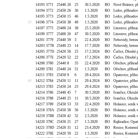
14193
3771
25440
26
25
30.5.2020
BO
Nové Bránice, p
14194
3772
25450
26
36
1.5.2020
BO
Ledce, příhrado
14195
3773
25450
15
46
1.5.2020
BO
Ledce, příhrado
50
14196
3774
25450
38
49
1.5.2020
BO
Ledce, příhrado
14197
3775
25400
24
38
25.5.2020
BO
Litostrov, příhr
14199
3777
25400
26
47
30.5.2020
BO
Litostrov, příhr
14201
3779
25440
59
3
22.4.2020
BO
Nebovidy, beton
14203
377B
25440
23
14
17.7.2020
BO
Nebovidy, beton
14205
377D
25420
56
25
17.2.2024
BO
Čučice, Dlouhé 
14206
377E
25420
52
22
17.2.2024
BO
Čučice, Dlouhé 
14208
3780
25440
8
35
22.4.2020
BO
Ořechov, příhrad
14209
3781
25440
24
51
1.5.2020
BO
Ořechov, příhrad
14211
3783
25450
9
6
29.4.2024
BO
Opatovice, příhr
60
14212
3784
25450
11
11
29.4.2024
BO
Opatovice, příhr
14213
3785
25450
24
23
29.4.2024
BO
Opatovice, příhr
14214
3786
25440
45
7
30.5.2020
BO
Ivančice, Okruž
14216
3788
25440
25
11
30.5.2020
BO
Ivančice, Okruž
14217
3789
25450
53
33
22.4.2020
BO
Holasice, seník
14218
378A
25450
58
56
1.5.2020
BO
Holasice, seník
14219
378B
25450
42
52
2.5.2020
BO
Holasice, seník
14220
378C
25450
21
27
1.5.2020
BO
Rajhradice, Opa
14221
378D
25420
31
12
23.4.2020
BO
Rosice, Komensk
14222
378E
25420
59
22
1.5.2020
BO
Rosice, Komensk