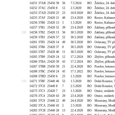
14251
37AB
25450
39
56
7.5.2024
BO
Želešice, 24. du
14252
37AC
25450
8
12
2.5.2020
BO
Želešice, 24. du
14253
37AD
25450
25
23
10.9.2020
BO
Želešice, 24. du
14255
37AF
25420
21
48
23.4.2020
BO
Rosice, Kaštano
14256
37B0
25420
13
5
1.5.2020
BO
Rosice, Kaštano
14257
37B1
25420
52
39
23.4.2020
BO
Zakřany, příhrad
100
14258
37B2
25420
13
56
30.5.2020
BO
Zakřany, příhrad
14259
37B3
25420
57
52
30.5.2020
BO
Zakřany, příhrad
14261
37B5
25420
14
49
30.5.2020
BO
Oslavany, TV p
14262
37B6
25420
37
0
30.5.2020
BO
Oslavany, TV p
14263
37B7
25420
40
11
30.5.2020
BO
Oslavany, TV p
14265
37B9
25420
24
12
17.2.2024
BO
Zbýšov, příhrad
14266
37BA
25420
59
43
17.2.2024
BO
Zbýšov, příhrad
14267
37BB
25450
59
21
22.4.2020
BO
Pravlov, betono
14268
37BC
25450
24
45
17.1.2022
BO
Pravlov, betono
14269
37BD
25450
6
25
1.5.2020
BO
Pravlov, betono
110
14271
37BF
25440
46
52
1.5.2020
BO
Dolní Kounice,
14272
37C0
25440
8
7
2.5.2020
BO
Dolní Kounice,
14275
37C3
25420
7
23
1.5.2020
BO
Omice, stožárek
14276
37C4
25420
43
29
23.4.2020
BO
Omice, stožárek
14281
37C9
25440
22
49
24.4.2020
BO
Moravany, Modři
14282
37CA
25440
43
2
2.5.2020
BO
Moravany, Modři
14283
37CB
25440
28
13
22.4.2020
BO
Moravany, Modři