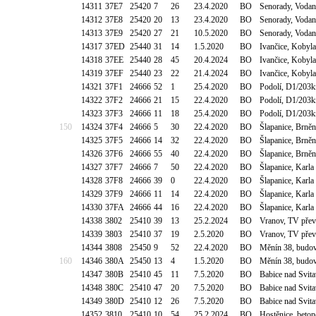
14311
37E7
25420
7
26
23.4.2020
BO
Senorady, Vodan
14312
37E8
25420
20
13
23.4.2020
BO
Senorady, Vodan
14313
37E9
25420
27
21
10.5.2020
BO
Senorady, Vodan
14317
37ED
25440
31
14
1.5.2020
BO
Ivančice, Kobyl
14318
37EE
25440
28
45
20.4.2024
BO
Ivančice, Kobyl
14319
37EF
25440
23
22
21.4.2024
BO
Ivančice, Kobyl
14321
37F1
24666
52
1
25.4.2020
BO
Podolí, D1/203k
14322
37F2
24666
21
15
22.4.2020
BO
Podolí, D1/203k
14323
37F3
24666
11
18
25.4.2020
BO
Podolí, D1/203k
150
14324
37F4
24666
5
30
22.4.2020
BO
Šlapanice, Brně
14325
37F5
24666
14
32
22.4.2020
BO
Šlapanice, Brně
14326
37F6
24666
55
40
22.4.2020
BO
Šlapanice, Brně
14327
37F7
24666
7
50
22.4.2020
BO
Šlapanice, Karl
14328
37F8
24666
39
0
22.4.2020
BO
Šlapanice, Karl
14329
37F9
24666
11
14
22.4.2020
BO
Šlapanice, Karl
14330
37FA
24666
44
16
22.4.2020
BO
Šlapanice, Karl
14338
3802
25410
39
13
25.2.2024
BO
Vranov, TV pře
14339
3803
25410
37
19
2.5.2020
BO
Vranov, TV pře
14344
3808
25450
9
52
22.4.2020
BO
Měnín 38, budov
160
14346
380A
25450
13
4
1.5.2020
BO
Měnín 38, budov
14347
380B
25410
45
11
7.5.2020
BO
Babice nad Svit
14348
380C
25410
47
20
7.5.2020
BO
Babice nad Svit
14349
380D
25410
12
26
7.5.2020
BO
Babice nad Svit
14352
3810
25410
10
54
25.2.2024
BO
Hostěnice, beto