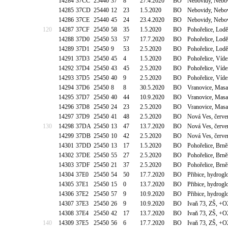
14284
37CC
25440
37
8
27.4.2020
BO
Nebovidy, Nebov
14285
37CD
25440
12
23
1.5.2020
BO
Nebovidy, Nebov
14286
37CE
25440
45
24
23.4.2020
BO
Nebovidy, Nebov
120
14287
37CF
25450
58
35
1.5.2020
BO
Pohořelice, Lod
14288
37D0
25450
53
57
17.7.2020
BO
Pohořelice, Lod
14289
37D1
25450
9
53
2.5.2020
BO
Pohořelice, Lod
14291
37D3
25450
45
4
1.5.2020
BO
Pohořelice, Víd
14292
37D4
25450
43
45
2.5.2020
BO
Pohořelice, Víd
14293
37D5
25450
40
9
2.5.2020
BO
Pohořelice, Víd
14294
37D6
25450
8
8
30.5.2020
BO
Vranovice, Mas
14295
37D7
25450
40
44
10.9.2020
BO
Vranovice, Mas
14296
37D8
25450
24
23
2.5.2020
BO
Vranovice, Mas
14297
37D9
25450
41
48
2.5.2020
BO
Nová Ves, červe
130
14298
37DA
25450
13
47
13.7.2020
BO
Nová Ves, červe
14299
37DB
25450
10
42
2.5.2020
BO
Nová Ves, červe
14301
37DD
25450
13
17
1.5.2020
BO
Pohořelice, Brně
14302
37DE
25450
55
27
2.5.2020
BO
Pohořelice, Brně
14303
37DF
25450
21
37
2.5.2020
BO
Pohořelice, Brně
14304
37E0
25450
54
50
17.7.2020
BO
Přibice, hydrog
14305
37E1
25450
15
0
13.7.2020
BO
Přibice, hydrog
14306
37E2
25450
57
9
10.9.2020
BO
Přibice, hydrog
14307
37E3
25450
26
9
10.9.2020
BO
Ivaň 73, ZŠ, +O
14308
37E4
25450
42
17
13.7.2020
BO
Ivaň 73, ZŠ, +O
140
14309
37E5
25450
56
6
17.7.2020
BO
Ivaň 73, ZŠ, +O