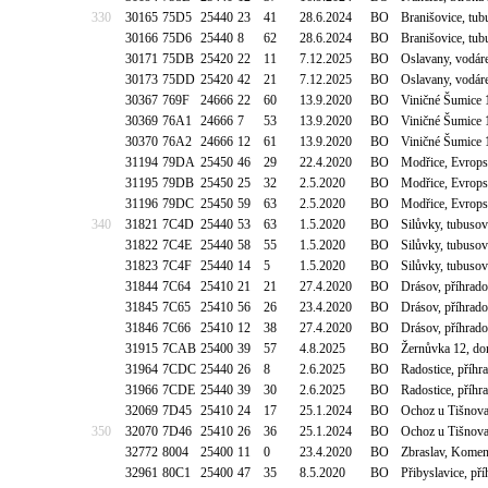
330
30165
75D5
25440
23
41
28.6.2024
BO
Branišovice, tub
30166
75D6
25440
8
62
28.6.2024
BO
Branišovice, tub
30171
75DB
25420
22
11
7.12.2025
BO
Oslavany, vodár
30173
75DD
25420
42
21
7.12.2025
BO
Oslavany, vodár
30367
769F
24666
22
60
13.9.2020
BO
Viničné Šumice 
30369
76A1
24666
7
53
13.9.2020
BO
Viničné Šumice 
30370
76A2
24666
12
61
13.9.2020
BO
Viničné Šumice 
31194
79DA
25450
46
29
22.4.2020
BO
Modřice, Evrops
31195
79DB
25450
25
32
2.5.2020
BO
Modřice, Evrops
31196
79DC
25450
59
63
2.5.2020
BO
Modřice, Evrops
340
31821
7C4D
25440
53
63
1.5.2020
BO
Silůvky, tubuso
31822
7C4E
25440
58
55
1.5.2020
BO
Silůvky, tubuso
31823
7C4F
25440
14
5
1.5.2020
BO
Silůvky, tubuso
31844
7C64
25410
21
21
27.4.2020
BO
Drásov, příhrad
31845
7C65
25410
56
26
23.4.2020
BO
Drásov, příhrad
31846
7C66
25410
12
38
27.4.2020
BO
Drásov, příhrad
31915
7CAB
25400
39
57
4.8.2025
BO
Žernůvka 12, do
31964
7CDC
25440
26
8
2.6.2025
BO
Radostice, příh
31966
7CDE
25440
39
30
2.6.2025
BO
Radostice, příh
32069
7D45
25410
24
17
25.1.2024
BO
Ochoz u Tišnova
350
32070
7D46
25410
26
36
25.1.2024
BO
Ochoz u Tišnova
32772
8004
25400
11
0
23.4.2020
BO
Zbraslav, Kome
32961
80C1
25400
47
35
8.5.2020
BO
Přibyslavice, př