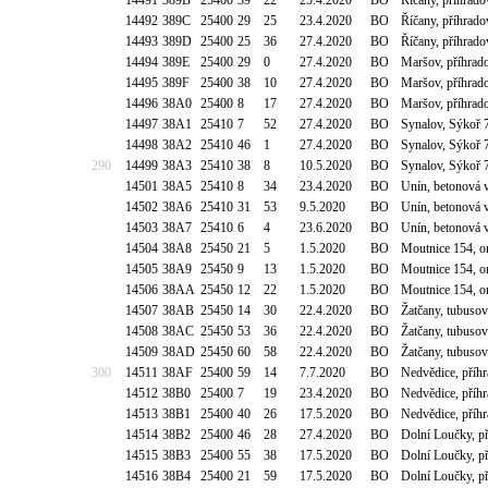
14491
389B
25400
39
22
25.4.2020
BO
Říčany, příhrad
14492
389C
25400
29
25
23.4.2020
BO
Říčany, příhrad
14493
389D
25400
25
36
27.4.2020
BO
Říčany, příhrad
14494
389E
25400
29
0
27.4.2020
BO
Maršov, příhrad
14495
389F
25400
38
10
27.4.2020
BO
Maršov, příhrad
14496
38A0
25400
8
17
27.4.2020
BO
Maršov, příhrad
14497
38A1
25410
7
52
27.4.2020
BO
Synalov, Sýkoř
14498
38A2
25410
46
1
27.4.2020
BO
Synalov, Sýkoř
290
14499
38A3
25410
38
8
10.5.2020
BO
Synalov, Sýkoř
14501
38A5
25410
8
34
23.4.2020
BO
Unín, betonová 
14502
38A6
25410
31
53
9.5.2020
BO
Unín, betonová 
14503
38A7
25410
6
4
23.6.2020
BO
Unín, betonová 
14504
38A8
25450
21
5
1.5.2020
BO
Moutnice 154, o
14505
38A9
25450
9
13
1.5.2020
BO
Moutnice 154, o
14506
38AA
25450
12
22
1.5.2020
BO
Moutnice 154, o
14507
38AB
25450
14
30
22.4.2020
BO
Žatčany, tubusov
14508
38AC
25450
53
36
22.4.2020
BO
Žatčany, tubusov
14509
38AD
25450
60
58
22.4.2020
BO
Žatčany, tubusov
300
14511
38AF
25400
59
14
7.7.2020
BO
Nedvědice, příhr
14512
38B0
25400
7
19
23.4.2020
BO
Nedvědice, příhr
14513
38B1
25400
40
26
17.5.2020
BO
Nedvědice, příhr
14514
38B2
25400
46
28
27.4.2020
BO
Dolní Loučky, p
14515
38B3
25400
55
38
17.5.2020
BO
Dolní Loučky, p
14516
38B4
25400
21
59
17.5.2020
BO
Dolní Loučky, p