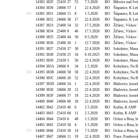
14383
382F
25410
37
55
7.5.2020
BO
Bílovice nad Sv
14384
3830
24666
57
1
22.4.2020
BO
Šlapanice, K Let
190
14385
3831
24666
15
8
1.5.2020
BO
Šlapanice, K Let
14386
3832
24666
38
17
22.4.2020
BO
Šlapanice, K Let
14387
3833
25400
54
32
17.5.2020
BO
Žďárec, Víckov 
14388
3834
25400
9
46
17.5.2020
BO
Žďárec, Víckov 
14389
3835
25400
44
50
9.5.2020
BO
Žďárec, Víckov 
14390
3836
25400
26
1
12.7.2020
BO
Žďárec, Víckov 
14391
3837
25450
37
30
22.4.2020
BO
Sokolnice, Masa
14392
3838
25450
25
34
6.10.2025
BO
Sokolnice, Masa
14393
3839
25450
5
56
22.4.2020
BO
Sokolnice, Masa
14394
383A
24666
6
34
1.5.2020
BO
Kobylnice, Na B
200
14395
383B
24666
58
58
22.4.2020
BO
Kobylnice, Na B
14396
383C
24666
20
52
22.4.2020
BO
Kobylnice, Na B
14397
383D
24666
54
1
22.4.2020
BO
Blažovice, kost
14398
383E
24666
20
12
22.4.2020
BO
Blažovice, kost
14399
383F
24666
37
18
22.4.2020
BO
Blažovice, kost
14400
3840
24666
60
28
22.4.2020
BO
Blažovice, kost
14402
3842
25410
46
6
2.5.2020
BO
Kuřim, K AMP 1
14403
3843
25410
60
11
2.5.2020
BO
Kuřim, K AMP 1
14404
3844
25410
6
48
1.5.2020
BO
Ochoz u Brna, b
14405
3845
25410
56
4
1.5.2020
BO
Ochoz u Brna, b
210
14406
3846
25410
28
14
7.5.2020
BO
Ochoz u Brna, b
14407
3847
24666
11
19
22.4.2020
BO
Prace, Ponětovs