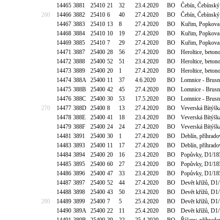
14465
3881
25410
21
32
23.4.2020
BO
Čebín, Čebínský
260
14466
3882
25410
6
40
27.4.2020
BO
Čebín, Čebínský
14467
3883
25410
13
8
27.4.2020
BO
Kuřim, Popkova 
14468
3884
25410
10
19
27.4.2020
BO
Kuřim, Popkova 
14469
3885
25410
7
29
27.4.2020
BO
Kuřim, Popkova 
14471
3887
25400
28
56
27.4.2020
BO
Heroltice, beto
14472
3888
25400
52
51
23.4.2020
BO
Heroltice, beto
14473
3889
25400
20
1
27.4.2020
BO
Heroltice, beto
14474
388A
25400
11
37
4.6.2020
BO
Lomnice - Brusn
14475
388B
25400
42
45
27.4.2020
BO
Lomnice - Brusn
14476
388C
25400
30
53
17.5.2020
BO
Lomnice - Brusn
270
14477
388D
25400
8
13
27.4.2020
BO
Veverská Bítýšk
14478
388E
25400
41
18
23.4.2020
BO
Veverská Bítýšk
14479
388F
25400
24
24
27.4.2020
BO
Veverská Bítýšk
14481
3891
25400
30
1
27.4.2020
BO
Deblín, příhrad
14483
3893
25400
11
17
27.4.2020
BO
Deblín, příhrad
14484
3894
25400
20
16
23.4.2020
BO
Popůvky, D1/185k
14485
3895
25400
60
27
23.4.2020
BO
Popůvky, D1/185k
14486
3896
25400
47
33
23.4.2020
BO
Popůvky, D1/185k
14487
3897
25400
52
44
27.4.2020
BO
Devět křížů, D1
14488
3898
25400
43
50
23.4.2020
BO
Devět křížů, D1
280
14489
3899
25400
7
5
25.4.2020
BO
Devět křížů, D1
14490
389A
25400
22
11
25.4.2020
BO
Devět křížů, D1