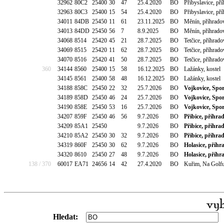
32962
80C2
25400
30
47
25.4.2020
BO
Přibyslavice, př
32963
80C3
25400
15
54
25.4.2020
BO
Přibyslavice, př
34011
84DB
25450
11
61
23.11.2025
BO
Měnín, příhrado
34013
84DD
25450
56
7
8.9.2025
BO
Měnín, příhrado
34068
8514
25420
45
21
28.7.2025
BO
Tetčice, příhrado
34069
8515
25420
11
62
28.7.2025
BO
Tetčice, příhrado
34070
8516
25420
41
50
28.7.2025
BO
Tetčice, příhrado
360
34144
8560
25400
15
58
16.12.2025
BO
Lažánky, kostel
34145
8561
25400
58
48
16.12.2025
BO
Lažánky, kostel
34188
858C
25450
22
32
25.7.2026
BO
Vojkovice, Spor
34189
858D
25450
46
24
25.7.2026
BO
Vojkovice, Spor
34190
858E
25450
53
16
25.7.2026
BO
Vojkovice, Spor
34207
859F
25450
46
56
9.7.2026
BO
Přibice, příhra
34209
85A1
25450
9.7.2026
BO
Přibice, příhra
34210
85A2
25450
30
32
9.7.2026
BO
Přibice, příhra
34319
860F
25450
30
62
9.7.2026
BO
Holasice, příhr
34320
8610
25450
27
48
9.7.2026
BO
Holasice, příhr
138 / 370
60017
EA71
24656
14
42
27.4.2020
BO
Kuřim, Na Golfu
Hledat: