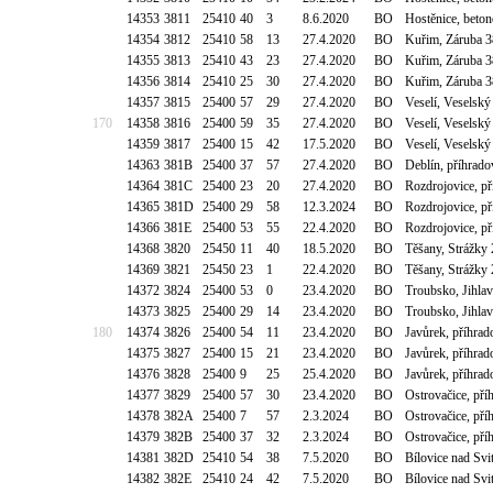
14353
3811
25410
40
3
8.6.2020
BO
Hostěnice, beto
14354
3812
25410
58
13
27.4.2020
BO
Kuřim, Záruba 3
14355
3813
25410
43
23
27.4.2020
BO
Kuřim, Záruba 3
14356
3814
25410
25
30
27.4.2020
BO
Kuřim, Záruba 3
14357
3815
25400
57
29
27.4.2020
BO
Veselí, Veselsk
170
14358
3816
25400
59
35
27.4.2020
BO
Veselí, Veselsk
14359
3817
25400
15
42
17.5.2020
BO
Veselí, Veselsk
14363
381B
25400
37
57
27.4.2020
BO
Deblín, příhrado
14364
381C
25400
23
20
27.4.2020
BO
Rozdrojovice, p
14365
381D
25400
29
58
12.3.2024
BO
Rozdrojovice, p
14366
381E
25400
53
55
22.4.2020
BO
Rozdrojovice, p
14368
3820
25450
11
40
18.5.2020
BO
Těšany, Strážky 
14369
3821
25450
23
1
22.4.2020
BO
Těšany, Strážky 
14372
3824
25400
53
0
23.4.2020
BO
Troubsko, Jihla
14373
3825
25400
29
14
23.4.2020
BO
Troubsko, Jihla
180
14374
3826
25400
54
11
23.4.2020
BO
Javůrek, příhrad
14375
3827
25400
15
21
23.4.2020
BO
Javůrek, příhrad
14376
3828
25400
9
25
25.4.2020
BO
Javůrek, příhrad
14377
3829
25400
57
30
23.4.2020
BO
Ostrovačice, pří
14378
382A
25400
7
57
2.3.2024
BO
Ostrovačice, pří
14379
382B
25400
37
32
2.3.2024
BO
Ostrovačice, pří
14381
382D
25410
54
38
7.5.2020
BO
Bílovice nad Sv
14382
382E
25410
24
42
7.5.2020
BO
Bílovice nad Sv