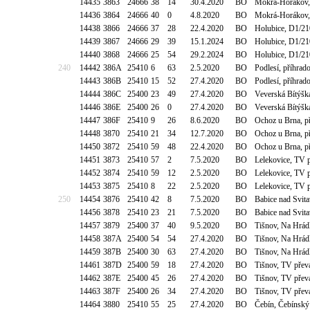
14435
3863
24666
38
14
30.4.2020
BO
Mokrá-Horákov,
14436
3864
24666
40
0
4.8.2020
BO
Mokrá-Horákov,
14438
3866
24666
37
28
22.4.2020
BO
Holubice, D1/21
14439
3867
24666
29
39
15.1.2024
BO
Holubice, D1/21
14440
3868
24666
25
54
29.2.2024
BO
Holubice, D1/21
240
14442
386A
25410
6
63
2.5.2020
BO
Podlesí, příhrad
14443
386B
25410
15
52
27.4.2020
BO
Podlesí, příhrad
14444
386C
25400
23
49
27.4.2020
BO
Veverská Bítýšk
14446
386E
25400
26
0
27.4.2020
BO
Veverská Bítýšk
14447
386F
25410
9
26
8.6.2020
BO
Ochoz u Brna, p
14448
3870
25410
21
34
12.7.2020
BO
Ochoz u Brna, p
14450
3872
25410
59
48
22.4.2020
BO
Ochoz u Brna, p
14451
3873
25410
57
2
7.5.2020
BO
Lelekovice, TV
14452
3874
25410
59
12
2.5.2020
BO
Lelekovice, TV
14453
3875
25410
8
22
2.5.2020
BO
Lelekovice, TV
250
14454
3876
25410
42
8
7.5.2020
BO
Babice nad Svit
14456
3878
25410
23
21
7.5.2020
BO
Babice nad Svit
14457
3879
25400
37
40
9.5.2020
BO
Tišnov, Na Hrá
14458
387A
25400
54
54
27.4.2020
BO
Tišnov, Na Hrá
14459
387B
25400
30
63
27.4.2020
BO
Tišnov, Na Hrá
14461
387D
25400
59
18
27.4.2020
BO
Tišnov, TV přev
14462
387E
25400
45
26
27.4.2020
BO
Tišnov, TV přev
14463
387F
25400
26
34
27.4.2020
BO
Tišnov, TV přev
14464
3880
25410
55
25
27.4.2020
BO
Čebín, Čebínský