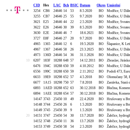
CID
Hex
LAC
Bch
BSIC
Datum
Okres
Umístění
3254
CB6
24646
14
53
8.5.2020
BO
Modřice, U Dál
3255
CB7
24646
25
55
9.7.2020
BO
Modřice, U Dáln
3621
E25
24646
44
22
2.5.2020
BO
Modřice, Svrat
3622
E26
24646
30
39
8.5.2020
BO
Modřice, Svrat
3630
E2E
24646
46
7
18.6.2021
BO
Modřice, Svrate
3727
E8F
24646
27
20
9.7.2020
BO
Modřice, U Dál
4965
1365
24646
12
6
19.5.2020
BO
Šlapanice, K Leti
4967
1367
24646
58
26
23.3.2025
BO
Modřice, U Dáln
4973
136D
24646
54
36
31.1.2026
BO
Modřice, U Dáln
10
6207
183F
18288
648
57
14.12.2011
BO
Zbraslav, Jirásk
6476
194C
18288
650
59
4.10.2012
BO
Modřice, U Dáln
6556
199C
18288
650
59
2.11.2012
BO
Podolí 473, Euro
6633
19E9
18298
652
57
4.5.2018
BO
Olomučany 58, H
6677
1A15
18298
750
57
7.8.2018
BO
Zastávka, Stará 
6893
1AED
18288
652
63
30.12.2018
BO
Blučina, Komen
6894
1AEE
18288
654
57
30.12.2018
BO
Blučina, Komen
14147
3743
25450
10
49
22.4.2020
BO
Hrušovany u Brn
14148
3744
25450
26
6
1.5.2020
BO
Hrušovany u Brn
14149
3745
25450
39
9
1.5.2020
BO
Hrušovany u Brn
20
14151
3747
25450
54
30
13.7.2020
BO
Žabčice, hydrog
14152
3748
25450
11
36
13.7.2020
BO
Žabčice, hydrog
14153
3749
25450
58
54
2.5.2020
BO
Žabčice, hydrog