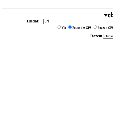
Hledat:
Vše
Pouze bez GPS
Pouze s GP
Řazení