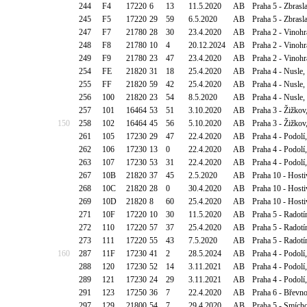
244
F4
17220
6
13
11.5.2020
AB
Praha 5 - Zbras
245
F5
17220
29
59
6.5.2020
AB
Praha 5 - Zbras
247
F7
21780
28
30
23.4.2020
AB
Praha 2 - Vinohr
248
F8
21780
10
4
20.12.2024
AB
Praha 2 - Vinohr
249
F9
21780
23
47
23.4.2020
AB
Praha 2 - Vinohr
254
FE
21820
31
18
25.4.2020
AB
Praha 4 - Nusle,
255
FF
21820
59
42
25.4.2020
AB
Praha 4 - Nusle,
256
100
21820
23
54
8.5.2020
AB
Praha 4 - Nusle,
257
101
16464
53
51
3.10.2020
AB
Praha 3 - Žižkov
150
258
102
16464
45
56
5.10.2020
AB
Praha 3 - Žižkov
261
105
17230
29
47
22.4.2020
AB
Praha 4 - Podolí
262
106
17230
13
0
22.4.2020
AB
Praha 4 - Podolí
263
107
17230
53
31
22.4.2020
AB
Praha 4 - Podolí
267
10B
21820
37
45
2.5.2020
AB
Praha 10 - Host
268
10C
21820
28
0
30.4.2020
AB
Praha 10 - Host
269
10D
21820
8
60
25.4.2020
AB
Praha 10 - Host
271
10F
17220
10
30
11.5.2020
AB
Praha 5 - Radotí
272
110
17220
57
37
25.4.2020
AB
Praha 5 - Radotí
273
111
17220
55
43
7.5.2020
AB
Praha 5 - Radotí
160
287
11F
17230
41
2
28.5.2024
AB
Praha 4 - Podolí
288
120
17230
52
14
3.11.2021
AB
Praha 4 - Podolí
289
121
17230
24
29
3.11.2021
AB
Praha 4 - Podolí
291
123
17250
36
7
22.4.2020
AB
Praha 6 - Břevn
297
129
21800
54
7
29.4.2020
AB
Praha 5 - Smícho