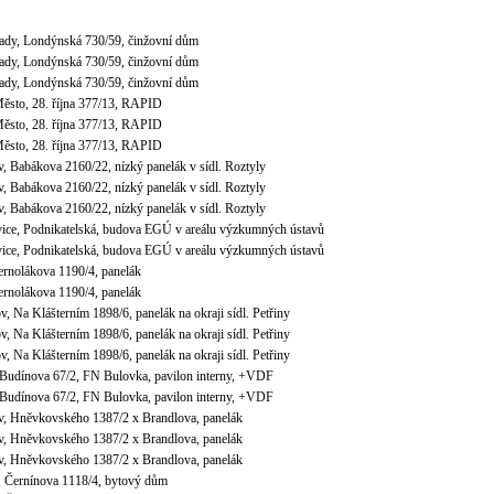
rady, Londýnská 730/59, činžovní dům
rady, Londýnská 730/59, činžovní dům
rady, Londýnská 730/59, činžovní dům
Město, 28. října 377/13, RAPID
Město, 28. října 377/13, RAPID
Město, 28. října 377/13, RAPID
, Babákova 2160/22, nízký panelák v sídl. Roztyly
, Babákova 2160/22, nízký panelák v sídl. Roztyly
, Babákova 2160/22, nízký panelák v sídl. Roztyly
vice, Podnikatelská, budova EGÚ v areálu výzkumných ústavů
vice, Podnikatelská, budova EGÚ v areálu výzkumných ústavů
ernolákova 1190/4, panelák
ernolákova 1190/4, panelák
v, Na Klášterním 1898/6, panelák na okraji sídl. Petřiny
v, Na Klášterním 1898/6, panelák na okraji sídl. Petřiny
v, Na Klášterním 1898/6, panelák na okraji sídl. Petřiny
, Budínova 67/2, FN Bulovka, pavilon interny, +VDF
, Budínova 67/2, FN Bulovka, pavilon interny, +VDF
v, Hněvkovského 1387/2 x Brandlova, panelák
v, Hněvkovského 1387/2 x Brandlova, panelák
v, Hněvkovského 1387/2 x Brandlova, panelák
v, Černínova 1118/4, bytový dům