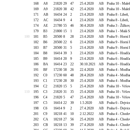
168
A8
21820
29
47
25.4.2020
AB
Praha 10 - Maleš
169
A9
21820
38
42
25.4.2020
AB
Praha 10 - Maleš
171
AB
16434
24
2
23.4.2020
AB
Praha 8 - Libeň
172
AC
16434
9
4
23.4.2020
AB
Praha 8 - Libeň
174
AE
21780
55
46
30.4.2020
AB
Praha 3 - Žižko
179
B3
21800
15
1
23.4.2020
AB
Praha 1 - Malá S
100
181
B5
20500
8
28
23.4.2020
AB
Praha 9 - Horní 
182
B6
20500
22
6
23.4.2020
AB
Praha 9 - Horní 
183
B7
20500
31
5
23.4.2020
AB
Praha 9 - Horní 
184
B8
16414
39
3
23.4.2020
AB
Praha 6 - Hradč
185
B9
16414
20
9
23.4.2020
AB
Praha 6 - Hradč
186
BA
16414
23
22
30.10.2021
AB
Praha 6 - Hradč
191
BF
17230
58
26
22.4.2020
AB
Praha 4 - Modř
192
C0
17230
60
48
28.4.2020
AB
Praha 4 - Modř
193
C1
17230
28
30
25.4.2020
AB
Praha 4 - Modř
194
C2
21820
15
5
25.4.2020
AB
Praha 10 - Vršo
110
195
C3
21820
31
35
25.4.2020
AB
Praha 10 - Vršo
196
C4
21820
5
47
25.4.2020
AB
Praha 10 - Vršo
197
C5
16414
22
39
1.5.2020
AB
Praha 6 - Dejvic
198
C6
16414
9
2
27.4.2020
AB
Praha 6 - Dejvic
201
C9
18218
41
10
2.12.2022
AB
Praha 4 - Chodo
202
CA
18218
27
56
25.4.2020
AB
Praha 4 - Chodo
203
CB
18218
13
39
27.4.2020
AB
Praha 4 - Chodo