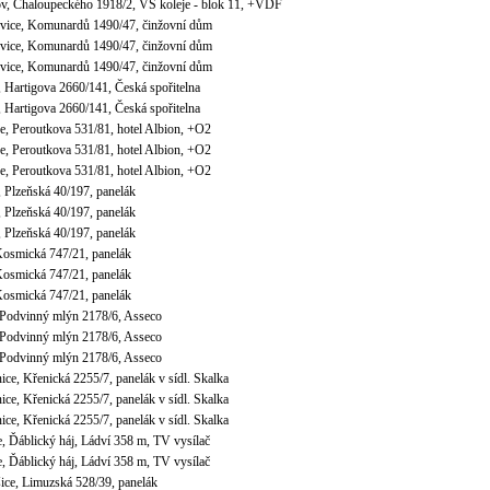
ov, Chaloupeckého 1918/2, VŠ koleje - blok 11, +VDF
ovice, Komunardů 1490/47, činžovní dům
ovice, Komunardů 1490/47, činžovní dům
ovice, Komunardů 1490/47, činžovní dům
, Hartigova 2660/141, Česká spořitelna
, Hartigova 2660/141, Česká spořitelna
ce, Peroutkova 531/81, hotel Albion, +O2
ce, Peroutkova 531/81, hotel Albion, +O2
ce, Peroutkova 531/81, hotel Albion, +O2
, Plzeňská 40/197, panelák
, Plzeňská 40/197, panelák
, Plzeňská 40/197, panelák
Kosmická 747/21, panelák
Kosmická 747/21, panelák
Kosmická 747/21, panelák
, Podvinný mlýn 2178/6, Asseco
, Podvinný mlýn 2178/6, Asseco
, Podvinný mlýn 2178/6, Asseco
nice, Křenická 2255/7, panelák v sídl. Skalka
nice, Křenická 2255/7, panelák v sídl. Skalka
nice, Křenická 2255/7, panelák v sídl. Skalka
e, Ďáblický háj, Ládví 358 m, TV vysílač
e, Ďáblický háj, Ládví 358 m, TV vysílač
ice, Limuzská 528/39, panelák