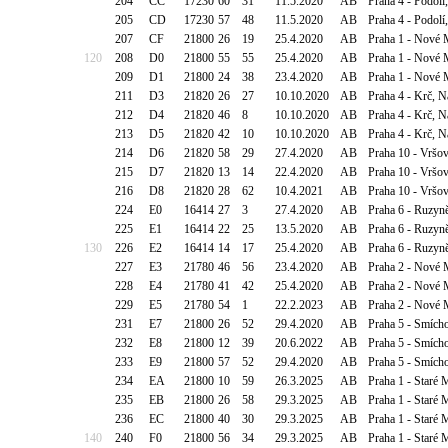
204
CC
17230
60
31
11.5.2020
AB
Praha 4 - Podol
205
CD
17230
57
48
11.5.2020
AB
Praha 4 - Podol
207
CF
21800
26
19
25.4.2020
AB
Praha 1 - Nové 
120
208
D0
21800
55
55
25.4.2020
AB
Praha 1 - Nové 
209
D1
21800
24
38
23.4.2020
AB
Praha 1 - Nové 
211
D3
21820
26
27
10.10.2020
AB
Praha 4 - Krč, N
212
D4
21820
46
8
10.10.2020
AB
Praha 4 - Krč, N
213
D5
21820
42
10
10.10.2020
AB
Praha 4 - Krč, N
214
D6
21820
58
29
27.4.2020
AB
Praha 10 - Vršov
215
D7
21820
13
14
22.4.2020
AB
Praha 10 - Vršov
216
D8
21820
28
62
10.4.2021
AB
Praha 10 - Vršov
224
E0
16414
27
3
27.4.2020
AB
Praha 6 - Ruzyně,
225
E1
16414
22
25
13.5.2020
AB
Praha 6 - Ruzyně,
130
226
E2
16414
14
17
25.4.2020
AB
Praha 6 - Ruzyně,
227
E3
21780
46
56
23.4.2020
AB
Praha 2 - Nové M
228
E4
21780
41
42
25.4.2020
AB
Praha 2 - Nové M
229
E5
21780
54
1
22.2.2023
AB
Praha 2 - Nové M
231
E7
21800
26
52
29.4.2020
AB
Praha 5 - Smích
232
E8
21800
12
39
20.6.2022
AB
Praha 5 - Smích
233
E9
21800
57
52
29.4.2020
AB
Praha 5 - Smích
234
EA
21800
10
59
26.3.2025
AB
Praha 1 - Staré 
235
EB
21800
26
58
29.3.2025
AB
Praha 1 - Staré 
236
EC
21800
40
30
29.3.2025
AB
Praha 1 - Staré 
140
240
F0
21800
56
34
29.3.2025
AB
Praha 1 - Staré 