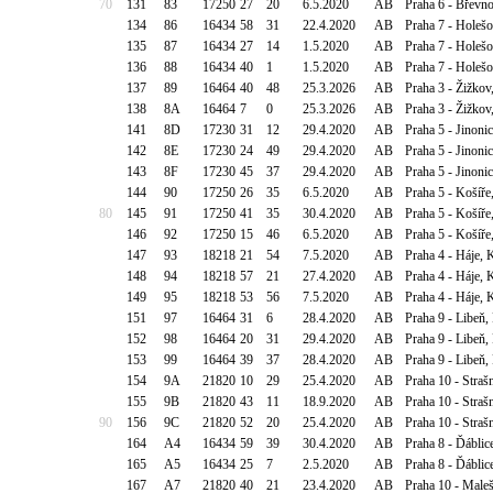
70
131
83
17250
27
20
6.5.2020
AB
Praha 6 - Břevn
134
86
16434
58
31
22.4.2020
AB
Praha 7 - Holeš
135
87
16434
27
14
1.5.2020
AB
Praha 7 - Holeš
136
88
16434
40
1
1.5.2020
AB
Praha 7 - Holeš
137
89
16464
40
48
25.3.2026
AB
Praha 3 - Žižkov
138
8A
16464
7
0
25.3.2026
AB
Praha 3 - Žižkov
141
8D
17230
31
12
29.4.2020
AB
Praha 5 - Jinoni
142
8E
17230
24
49
29.4.2020
AB
Praha 5 - Jinoni
143
8F
17230
45
37
29.4.2020
AB
Praha 5 - Jinoni
144
90
17250
26
35
6.5.2020
AB
Praha 5 - Košíře
80
145
91
17250
41
35
30.4.2020
AB
Praha 5 - Košíře
146
92
17250
15
46
6.5.2020
AB
Praha 5 - Košíře
147
93
18218
21
54
7.5.2020
AB
Praha 4 - Háje, 
148
94
18218
57
21
27.4.2020
AB
Praha 4 - Háje, 
149
95
18218
53
56
7.5.2020
AB
Praha 4 - Háje, 
151
97
16464
31
6
28.4.2020
AB
Praha 9 - Libeň
152
98
16464
20
31
29.4.2020
AB
Praha 9 - Libeň
153
99
16464
39
37
28.4.2020
AB
Praha 9 - Libeň
154
9A
21820
10
29
25.4.2020
AB
Praha 10 - Straš
155
9B
21820
43
11
18.9.2020
AB
Praha 10 - Straš
90
156
9C
21820
52
20
25.4.2020
AB
Praha 10 - Straš
164
A4
16434
59
39
30.4.2020
AB
Praha 8 - Ďáblic
165
A5
16434
25
7
2.5.2020
AB
Praha 8 - Ďáblic
167
A7
21820
40
21
23.4.2020
AB
Praha 10 - Maleš