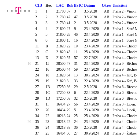
CID
Hex
LAC
Bch
BSIC
Datum
Okres
Umístění
1
1
21780
37
3
3.5.2020
AB
Praha 2 - Vinoh
2
2
21780
47
47
3.5.2020
AB
Praha 2 - Vinoh
3
3
21780
41
2
3.5.2020
AB
Praha 2 - Vinoh
4
4
21800
27
9
23.4.2020
AB
Praha 1 - Staré 
5
5
21800
29
46
23.4.2020
AB
Praha 1 - Staré 
6
6
21800
15
16
23.4.2020
AB
Praha 1 - Staré 
11
B
21820
22
19
23.4.2020
AB
Praha 4 - Chodov
12
C
21820
43
11
25.4.2020
AB
Praha 4 - Chodov
13
D
21820
57
57
22.7.2021
AB
Praha 4 - Chodov
10
21
15
20500
47
31
23.4.2020
AB
Praha 9 - Běcho
22
16
20500
44
59
23.4.2020
AB
Praha 9 - Běcho
24
18
21820
54
13
30.7.2024
AB
Praha 4 - Krč, B
25
19
21820
8
33
22.4.2020
AB
Praha 4 - Krč, B
27
1B
17250
36
29
2.5.2020
AB
Praha 6 - Břevno
28
1C
17250
38
6
22.4.2020
AB
Praha 6 - Břevno
29
1D
17250
58
32
2.5.2020
AB
Praha 6 - Břevno
31
1F
16434
27
56
23.4.2020
AB
Praha 8 - Libeň
32
20
16434
29
5
23.4.2020
AB
Praha 8 - Libeň
34
22
18218
24
25
25.4.2020
AB
Praha 4 - Chodo
20
35
23
18218
22
24
23.4.2020
AB
Praha 4 - Chodo
36
24
18218
38
36
2.5.2020
AB
Praha 4 - Chodo
37
25
16464
56
27
30.9.2024
AB
Praha 3 - Žižko