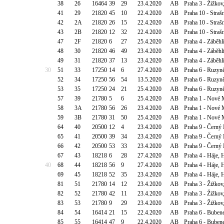
38
26
16464
39
29
23.4.2020
AB
Praha 3 - Žižko
41
29
21820
45
10
22.4.2020
AB
Praha 10 - Straš
42
2A
21820
26
15
22.4.2020
AB
Praha 10 - Straš
43
2B
21820
12
32
22.4.2020
AB
Praha 10 - Straš
47
2F
21820
6
27
25.4.2020
AB
Praha 4 - Záběhl
48
30
21820
46
49
23.4.2020
AB
Praha 4 - Záběhl
49
31
21820
37
13
23.4.2020
AB
Praha 4 - Záběhl
30
51
33
17250
14
6
27.4.2020
AB
Praha 6 - Ruzyně
52
34
17250
56
54
13.5.2020
AB
Praha 6 - Ruzyně
53
35
17250
24
21
25.4.2020
AB
Praha 6 - Ruzyně
57
39
21780
5
6
25.4.2020
AB
Praha 1 - Nové 
58
3A
21780
56
26
23.4.2020
AB
Praha 1 - Nové 
59
3B
21780
31
50
25.4.2020
AB
Praha 1 - Nové 
64
40
20500
12
4
23.4.2020
AB
Praha 9 - Černý
65
41
20500
39
34
23.4.2020
AB
Praha 9 - Černý
66
42
20500
53
33
23.4.2020
AB
Praha 9 - Černý
67
43
18218
6
28
27.4.2020
AB
Praha 4 - Háje, 
40
68
44
18218
56
9
27.4.2020
AB
Praha 4 - Háje, 
69
45
18218
52
35
23.4.2020
AB
Praha 4 - Háje, 
81
51
21780
14
12
23.4.2020
AB
Praha 3 - Žižkov
82
52
21780
42
11
23.4.2020
AB
Praha 3 - Žižkov
83
53
21780
9
29
23.4.2020
AB
Praha 3 - Žižkov
84
54
16414
21
15
22.4.2020
AB
Praha 6 - Bubene
85
55
16414
47
9
22.4.2020
AB
Praha 6 - Bubene