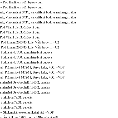
lav, Pod Havlínem 761, bytový dům
lav, Pod Havlínem 761, bytový dům
ady, Vinohradská 343/6, kancelářská budova nad magistrálou
ady, Vinohradská 343/6, kancelářská budova nad magistrálou
ady, Vinohradská 343/6, kancelářská budova nad magistrálou
 Pod Vilami 854/3, činžovní dům
 Pod Vilami 854/3, činžovní dům
 Pod Vilami 854/3, činžovní dům
, Pod Lipami 2603/43, kolej VŠE Jarov II, +O2
, Pod Lipami 2603/43, kolej VŠE Jarov II, +O2
, Podolská 401/50, administrativní budova
, Podolská 401/50, administrativní budova
, Podolská 401/50, administrativní budova
ivař, Průmyslová 1472/11, Barvy Laky, +O2, +VDF
ivař, Průmyslová 1472/11, Barvy Laky, +O2, +VDF
ivař, Průmyslová 1472/11, Barvy Laky, +O2, +VDF
n, náměstí Osvoboditelů 1363/2, panelák
n, náměstí Osvoboditelů 1363/2, panelák
n, náměstí Osvoboditelů 1363/2, panelák
, Sinkulova 79/31, panelák
, Sinkulova 79/31, panelák
, Sinkulova 79/31, panelák
ov, Skokanská, telekomunikační věž, +VDF
v, Štefánikova 229/5, dům u křižovatky Anděl