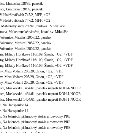
ice, Limuzská 528/39, panelák
ice, Limuzská 528/39, panelák
, V Holešovičkách 747/2, MFF, +O2
, V Holešovičkách 747/2, MFF, +O2
v, Mahlerovy sady 2699/1, budova TV vysílače
trana, Malostranské náměstí, kostel sv. Mikuláše
Počernice, Mezilesí 2057/22, panelák
Počernice, Mezilesí 2057/22, panelák
Počernice, Mezilesí 2057/22, panelák
any, Milady Horákové 116/109, Škoda, +O2, +VDF
any, Milady Horákové 116/109, Škoda, +O2, +VDF
any, Milady Horákové 116/109, Škoda, +O2, +VDF
any, Mezi Vodami 205/29, Orion, +O2, +VDF
any, Mezi Vodami 205/29, Orion, +O2, +VDF
any, Mezi Vodami 205/29, Orion, +O2, +VDF
vice, Moskevská 1464/61, panelák naproti KOH-I-NOOR
vice, Moskevská 1464/61, panelák naproti KOH-I-NOOR
vice, Moskevská 1464/61, panelák naproti KOH-I-NOOR
e, Na Hanspaulce 14
e, Na Hanspaulce 14
v, Na Jelenách, příhradový stožár u rozvodny PRE
v, Na Jelenách, příhradový stožár u rozvodny PRE
v, Na Jelenách, příhradový stožár u rozvodny PRE