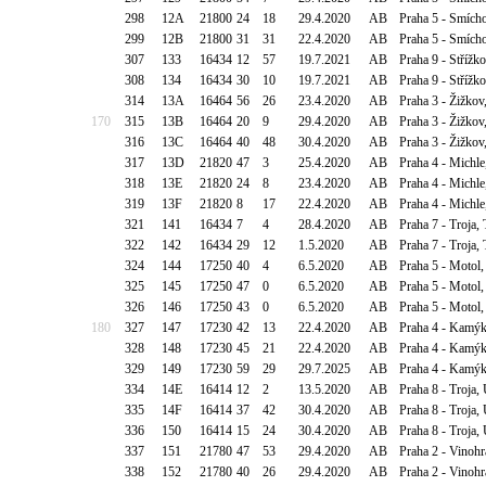
298
12A
21800
24
18
29.4.2020
AB
Praha 5 - Smícho
299
12B
21800
31
31
22.4.2020
AB
Praha 5 - Smícho
307
133
16434
12
57
19.7.2021
AB
Praha 9 - Střížk
308
134
16434
30
10
19.7.2021
AB
Praha 9 - Střížk
314
13A
16464
56
26
23.4.2020
AB
Praha 3 - Žižkov
170
315
13B
16464
20
9
29.4.2020
AB
Praha 3 - Žižkov
316
13C
16464
40
48
30.4.2020
AB
Praha 3 - Žižkov
317
13D
21820
47
3
25.4.2020
AB
Praha 4 - Michle
318
13E
21820
24
8
23.4.2020
AB
Praha 4 - Michle
319
13F
21820
8
17
22.4.2020
AB
Praha 4 - Michle
321
141
16434
7
4
28.4.2020
AB
Praha 7 - Troja,
322
142
16434
29
12
1.5.2020
AB
Praha 7 - Troja,
324
144
17250
40
4
6.5.2020
AB
Praha 5 - Motol
325
145
17250
47
0
6.5.2020
AB
Praha 5 - Motol
326
146
17250
43
0
6.5.2020
AB
Praha 5 - Motol
180
327
147
17230
42
13
22.4.2020
AB
Praha 4 - Kamýk
328
148
17230
45
21
22.4.2020
AB
Praha 4 - Kamýk
329
149
17230
59
29
29.7.2025
AB
Praha 4 - Kamýk
334
14E
16414
12
2
13.5.2020
AB
Praha 8 - Troja,
335
14F
16414
37
42
30.4.2020
AB
Praha 8 - Troja,
336
150
16414
15
24
30.4.2020
AB
Praha 8 - Troja,
337
151
21780
47
53
29.4.2020
AB
Praha 2 - Vinoh
338
152
21780
40
26
29.4.2020
AB
Praha 2 - Vinoh