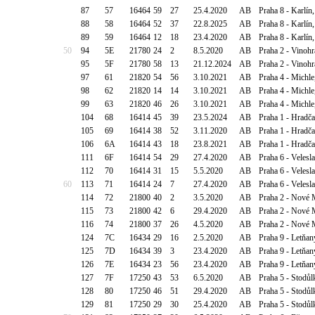
87
57
16464
59
27
25.4.2020
AB
Praha 8 - Karlín
88
58
16464
52
37
22.8.2025
AB
Praha 8 - Karlín
89
59
16464
12
18
23.4.2020
AB
Praha 8 - Karlín
50
94
5E
21780
24
2
8.5.2020
AB
Praha 2 - Vinohr
95
5F
21780
58
13
21.12.2024
AB
Praha 2 - Vinohr
97
61
21820
54
56
3.10.2021
AB
Praha 4 - Michle
98
62
21820
14
14
3.10.2021
AB
Praha 4 - Michle
99
63
21820
46
26
3.10.2021
AB
Praha 4 - Michle
104
68
16414
45
39
23.5.2024
AB
Praha 1 - Hradča
105
69
16414
38
52
3.11.2020
AB
Praha 1 - Hradča
106
6A
16414
43
18
23.8.2021
AB
Praha 1 - Hradča
111
6F
16414
54
29
27.4.2020
AB
Praha 6 - Velesl
112
70
16414
31
15
5.5.2020
AB
Praha 6 - Velesl
60
113
71
16414
24
7
27.4.2020
AB
Praha 6 - Velesl
114
72
21800
40
2
3.5.2020
AB
Praha 2 - Nové 
115
73
21800
42
6
29.4.2020
AB
Praha 2 - Nové 
116
74
21800
37
26
4.5.2020
AB
Praha 2 - Nové 
124
7C
16434
29
16
2.5.2020
AB
Praha 9 - Letňan
125
7D
16434
39
3
23.4.2020
AB
Praha 9 - Letňan
126
7E
16434
23
56
23.4.2020
AB
Praha 9 - Letňan
127
7F
17250
43
53
6.5.2020
AB
Praha 5 - Stodůl
128
80
17250
46
51
29.4.2020
AB
Praha 5 - Stodůl
129
81
17250
29
30
25.4.2020
AB
Praha 5 - Stodůl