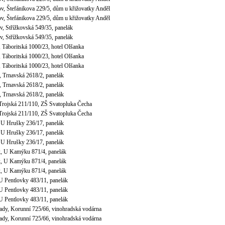
v, Štefánikova 229/5, dům u křižovatky Anděl
v, Štefánikova 229/5, dům u křižovatky Anděl
ov, Střížkovská 549/35, panelák
ov, Střížkovská 549/35, panelák
, Táboritská 1000/23, hotel Olšanka
, Táboritská 1000/23, hotel Olšanka
, Táboritská 1000/23, hotel Olšanka
, Trnavská 2618/2, panelák
, Trnavská 2618/2, panelák
, Trnavská 2618/2, panelák
 Trojská 211/110, ZŠ Svatopluka Čecha
 Trojská 211/110, ZŠ Svatopluka Čecha
, U Hrušky 236/17, panelák
, U Hrušky 236/17, panelák
, U Hrušky 236/17, panelák
, U Kamýku 871/4, panelák
, U Kamýku 871/4, panelák
, U Kamýku 871/4, panelák
 U Pentlovky 483/11, panelák
 U Pentlovky 483/11, panelák
 U Pentlovky 483/11, panelák
rady, Korunní 725/66, vinohradská vodárna
rady, Korunní 725/66, vinohradská vodárna