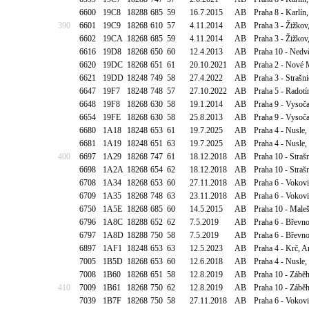
6600
19C8
18288
685
59
16.7.2015
AB
Praha 8 - Karlín
390
6601
19C9
18268
610
57
4.11.2014
AB
Praha 3 - Žižkov
6602
19CA
18268
685
59
4.11.2014
AB
Praha 3 - Žižkov
6616
19D8
18268
650
60
12.4.2013
AB
Praha 10 - Nedvě
6620
19DC
18268
651
61
20.10.2021
AB
Praha 2 - Nové 
6621
19DD
18248
749
58
27.4.2022
AB
Praha 3 - Strašn
6647
19F7
18248
748
57
27.10.2022
AB
Praha 5 - Radotí
6648
19F8
18268
630
58
19.1.2014
AB
Praha 9 - Vysoča
6654
19FE
18268
630
58
25.8.2013
AB
Praha 9 - Vysoča
6680
1A18
18248
653
61
19.7.2025
AB
Praha 4 - Nusle,
6681
1A19
18248
651
63
19.7.2025
AB
Praha 4 - Nusle,
400
6697
1A29
18268
747
61
18.12.2018
AB
Praha 10 - Straš
6698
1A2A
18268
654
62
18.12.2018
AB
Praha 10 - Straš
6708
1A34
18268
653
60
27.11.2018
AB
Praha 6 - Vokovi
6709
1A35
18268
748
63
23.11.2018
AB
Praha 6 - Vokovi
6750
1A5E
18268
685
60
14.5.2015
AB
Praha 10 - Maleš
6796
1A8C
18288
652
62
7.5.2019
AB
Praha 6 - Břevn
6797
1A8D
18288
750
58
7.5.2019
AB
Praha 6 - Břevn
6897
1AF1
18248
653
63
12.5.2023
AB
Praha 4 - Krč, A
7005
1B5D
18268
653
60
12.6.2018
AB
Praha 4 - Nusle,
7008
1B60
18268
651
58
12.8.2019
AB
Praha 10 - Záběh
410
7009
1B61
18268
750
62
12.8.2019
AB
Praha 10 - Záběh
7039
1B7F
18268
750
58
27.11.2018
AB
Praha 6 - Vokovi