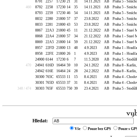
8791
2257
17230
21
31
14.11.2021
AB
Praha 5 - Smích
460
8792
2258
17230
14
35
14.11.2021
AB
Praha 5 - Smích
8793
2259
17230
46
54
14.11.2021
AB
Praha 5 - Smích
8832
2280
21800
57
37
23.8.2022
AB
Praha 5 - Smích
8833
2281
21800
43
53
23.8.2022
AB
Praha 5 - Smích
8867
22A3
21800
45
11
21.12.2022
AB
Praha 1 - Staré 
8868
22A4
21800
57
34
21.12.2022
AB
Praha 1 - Staré 
8869
22A5
21800
14
59
21.12.2022
AB
Praha 1 - Staré 
8957
22FD
21800
13
48
4.9.2023
AB
Praha 1 - Hradča
8958
22FE
21800
26
1
4.9.2023
AB
Praha 1 - Hradča
24900
6144
17230
6
7
11.5.2020
AB
Praha 5 - Stodů
470
24941
616D
16464
59
10
24.1.2022
AB
Praha 8 - Karlín
24942
616E
16464
24
28
24.2.2022
AB
Praha 8 - Karlín
30300
765C
65533
11
15
8.4.2021
AB
Praha 4 - Chodo
30301
765D
65533
37
31
8.4.2021
AB
Praha 4 - Chodo
348 / 474
30303
765F
65533
750
39
23.4.2021
AB
Praha 5 - Stodů
Hledat:
Vše
Pouze bez GPS
Pouze s GP