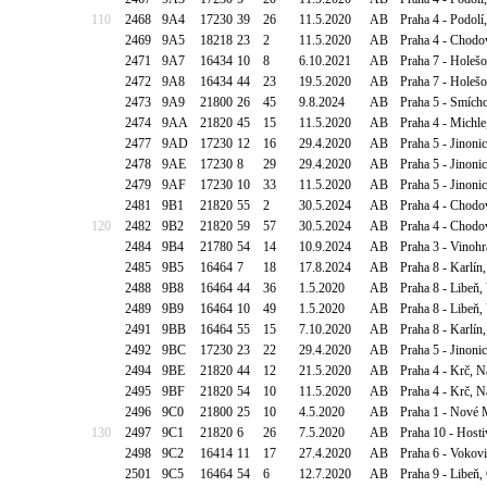
110
2468
9A4
17230
39
26
11.5.2020
AB
Praha 4 - Podolí
2469
9A5
18218
23
2
11.5.2020
AB
Praha 4 - Chodo
2471
9A7
16434
10
8
6.10.2021
AB
Praha 7 - Holešo
2472
9A8
16434
44
23
19.5.2020
AB
Praha 7 - Holešo
2473
9A9
21800
26
45
9.8.2024
AB
Praha 5 - Smícho
2474
9AA
21820
45
15
11.5.2020
AB
Praha 4 - Michle
2477
9AD
17230
12
16
29.4.2020
AB
Praha 5 - Jinoni
2478
9AE
17230
8
29
29.4.2020
AB
Praha 5 - Jinoni
2479
9AF
17230
10
33
11.5.2020
AB
Praha 5 - Jinoni
2481
9B1
21820
55
2
30.5.2024
AB
Praha 4 - Chodov
120
2482
9B2
21820
59
57
30.5.2024
AB
Praha 4 - Chodov
2484
9B4
21780
54
14
10.9.2024
AB
Praha 3 - Vinohr
2485
9B5
16464
7
18
17.8.2024
AB
Praha 8 - Karlí
2488
9B8
16464
44
36
1.5.2020
AB
Praha 8 - Libeň,
2489
9B9
16464
10
49
1.5.2020
AB
Praha 8 - Libeň,
2491
9BB
16464
55
15
7.10.2020
AB
Praha 8 - Karlín
2492
9BC
17230
23
22
29.4.2020
AB
Praha 5 - Jinoni
2494
9BE
21820
44
12
21.5.2020
AB
Praha 4 - Krč, N
2495
9BF
21820
54
10
11.5.2020
AB
Praha 4 - Krč, N
2496
9C0
21800
25
10
4.5.2020
AB
Praha 1 - Nové 
130
2497
9C1
21820
6
26
7.5.2020
AB
Praha 10 - Host
2498
9C2
16414
11
17
27.4.2020
AB
Praha 6 - Vokov
2501
9C5
16464
54
6
12.7.2020
AB
Praha 9 - Libeň