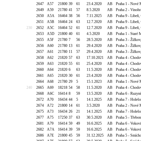
2647
A57
21800
39
61
23.4.2020
AB
Praha 1 - Nové 
2649
A59
21780
41
57
8.5.2020
AB
Praha 2 - Vinohr
2650
A5A
16464
38
56
7.11.2025
AB
Praha 9 - Libeň,
2651
A5B
16464
24
63
12.7.2020
AB
Praha 9 - Libeň,
230
2652
A5C
16464
52
61
12.7.2020
AB
Praha 9 - Libeň,
2653
A5D
21800
40
61
4.5.2020
AB
Praha 1 - Staré 
2655
A5F
21780
7
56
28.5.2020
AB
Praha 3 - Žižkov
2656
A60
21780
13
61
29.4.2020
AB
Praha 3 - Žižkov
2657
A61
21780
11
57
29.4.2020
AB
Praha 3 - Žižkov
2658
A62
21820
57
63
17.10.2021
AB
Praha 4 - Chodo
2659
A63
21820
55
61
25.4.2020
AB
Praha 4 - Chodo
2660
A64
21820
6
63
11.5.2020
AB
Praha 4 - Chodo
2661
A65
21820
30
61
23.4.2020
AB
Praha 4 - Chodo
2664
A68
21780
29
5
15.1.2023
AB
Praha 1 - Nové 
240
2665
A69
18218
54
58
11.5.2020
AB
Praha 4 - Chodo
2668
A6C
16414
8
59
13.5.2020
AB
Praha 6 - Ruzyn
2672
A70
16434
44
5
14.1.2025
AB
Praha 7 - Holešo
2674
A72
21800
14
61
3.5.2020
AB
Praha 2 - Nové 
2675
A73
16434
26
21
14.1.2025
AB
Praha 7 - Holešo
2677
A75
17250
37
63
30.5.2020
AB
Praha 5 - Třebo
2681
A79
16414
59
49
16.6.2025
AB
Praha 6 - Vokovi
2682
A7A
16414
39
59
16.6.2025
AB
Praha 6 - Vokovi
2686
A7E
21800
45
59
31.12.2025
AB
Praha 5 - Smícho