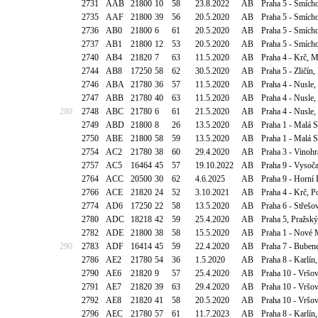
2731
AAB
21800
10
58
23.8.2022
AB
Praha 5 - Smích
2735
AAF
21800
39
56
20.5.2020
AB
Praha 5 - Smícho
2736
AB0
21800
6
61
20.5.2020
AB
Praha 5 - Smícho
2737
AB1
21800
12
53
20.5.2020
AB
Praha 5 - Smícho
2740
AB4
21820
7
63
11.5.2020
AB
Praha 4 - Krč, M
2744
AB8
17250
58
62
30.5.2020
AB
Praha 5 - Zličín
2746
ABA
21780
36
57
11.5.2020
AB
Praha 4 - Nusle,
2747
ABB
21780
40
63
11.5.2020
AB
Praha 4 - Nusle,
280
2748
ABC
21780
6
61
21.5.2020
AB
Praha 4 - Nusle,
2749
ABD
21800
8
26
13.5.2020
AB
Praha 1 - Malá 
2750
ABE
21800
58
59
13.5.2020
AB
Praha 1 - Malá 
2754
AC2
21780
38
60
29.4.2020
AB
Praha 3 - Vinoh
2757
AC5
16464
45
57
19.10.2022
AB
Praha 9 - Vysoča
2764
ACC
20500
30
62
4.6.2025
AB
Praha 9 - Horní 
2766
ACE
21820
24
52
3.10.2021
AB
Praha 4 - Krč, P
2774
AD6
17250
22
58
13.5.2020
AB
Praha 6 - Střeš
2780
ADC
18218
42
59
25.4.2020
AB
Praha 5, Pražský
2782
ADE
21800
38
58
15.5.2020
AB
Praha 1 - Nové 
290
2783
ADF
16414
45
59
22.4.2020
AB
Praha 7 - Buben
2786
AE2
21780
54
36
1.5.2020
AB
Praha 8 - Karlín,
2790
AE6
21820
9
57
25.4.2020
AB
Praha 10 - Vršov
2791
AE7
21820
39
63
29.4.2020
AB
Praha 10 - Vršov
2792
AE8
21820
41
58
20.5.2020
AB
Praha 10 - Vršov
2796
AEC
21780
57
61
11.7.2023
AB
Praha 8 - Karlín