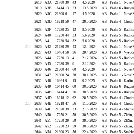
2618
A3A
21780
30
43
4.5.2020
AB
Praha 1 - Nové 
2619
A3B
16414
13
23
13.5.2020
AB
Praha 6 - Ruzyně
2620
A3C
21800
6
47
4.5.2020
AB
Praha 1 - Nové 
2621
A3D
18218
59
47
20.5.2020
AB
Praha 4 - Chodo
2623
A3F
17230
25
12
8.5.2020
AB
Praha 5 - Radli
2624
A40
17230
44
33
5.6.2020
AB
Praha 5 - Radli
2625
A41
17230
54
52
5.6.2020
AB
Praha 5 - Radli
210
2626
A42
21780
29
43
12.4.2024
AB
Praha 1 - Nové 
2627
A43
16464
58
36
29.4.2020
AB
Praha 9 - Vysoča
2628
A44
17230
13
4
2.12.2024
AB
Praha 5 - Radlic
2629
A45
17230
39
9
2.12.2024
AB
Praha 5 - Radlic
2630
A46
21800
44
60
4.5.2020
AB
Praha 1 - Nové 
2631
A47
21800
24
58
30.1.2025
AB
Praha 1 - Nové 
2632
A48
16464
9
15
9.2.2025
AB
Praha 8 - Karlín
2633
A49
16414
45
60
30.5.2020
AB
Praha 6 - Ruzyně
2635
A4B
16414
41
56
30.5.2020
AB
Praha 6 - Ruzyně
2637
A4D
18218
12
62
20.5.2020
AB
Praha 4 - Chodo
220
2638
A4E
18218
47
56
11.5.2020
AB
Praha 4 - Chodo
2639
A4F
21820
39
33
21.5.2020
AB
Praha 4 - Michl
2640
A50
17250
21
58
30.5.2020
AB
Praha 5 - Zličín
2641
A51
17250
29
59
30.5.2020
AB
Praha 5 - Zličín
2642
A52
17250
23
59
30.5.2020
AB
Praha 5 - Zličín
2644
A54
21800
23
56
22.4.2020
AB
Praha 5 - Smícho