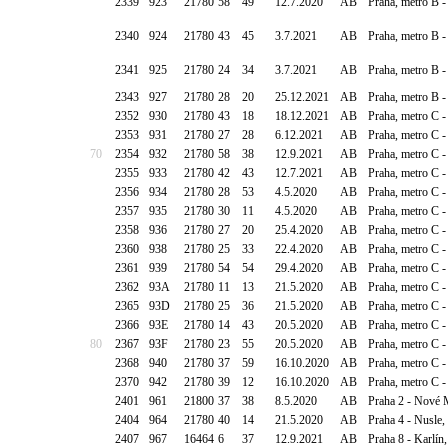
2339
923
21780
58
49
12.7.2020
AB
Praha, metro B 
2340
924
21780
43
45
3.7.2021
AB
Praha, metro B 
2341
925
21780
24
34
3.7.2021
AB
Praha, metro B 
2343
927
21780
28
20
25.12.2021
AB
Praha, metro B -
2352
930
21780
43
18
18.12.2021
AB
Praha, metro C -
2353
931
21780
27
28
6.12.2021
AB
Praha, metro C -
70
2354
932
21780
58
38
12.9.2021
AB
Praha, metro C -
2355
933
21780
42
43
12.7.2021
AB
Praha, metro C -
2356
934
21780
28
53
4.5.2020
AB
Praha, metro C -
2357
935
21780
30
11
4.5.2020
AB
Praha, metro C -
2358
936
21780
27
20
25.4.2020
AB
Praha, metro C -
2360
938
21780
25
33
22.4.2020
AB
Praha, metro C
2361
939
21780
54
54
29.4.2020
AB
Praha, metro C - 
2362
93A
21780
11
13
21.5.2020
AB
Praha, metro C 
2365
93D
21780
25
36
21.5.2020
AB
Praha, metro C -
2366
93E
21780
14
43
20.5.2020
AB
Praha, metro C 
80
2367
93F
21780
23
55
20.5.2020
AB
Praha, metro C -
2368
940
21780
37
59
16.10.2020
AB
Praha, metro C 
2370
942
21780
39
12
16.10.2020
AB
Praha, metro C -
2401
961
21800
37
38
8.5.2020
AB
Praha 2 - Nové 
2404
964
21780
40
14
21.5.2020
AB
Praha 4 - Nusle,
2407
967
16464
6
37
12.9.2021
AB
Praha 8 - Karlín