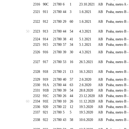
2316
90C
21780
6
1
23.10.2021
AB
Praha, metro A -
2321
911
21780
44
3
1.6.2021
AB
Praha, metro B - 
2322
912
21780
29
60
1.6.2021
AB
Praha, metro B -
50
2323
913
21780
44
54
4.3.2021
AB
Praha, metro B -
2324
914
21780
38
41
5.1.2021
AB
Praha, metro B -
2325
915
21780
57
34
5.1.2021
AB
Praha, metro B 
2326
916
21780
39
30
4.3.2021
AB
Praha, metro B 
2327
917
21780
53
16
26.5.2021
AB
Praha, metro B -
2328
918
21780
21
13
16.3.2021
AB
Praha, metro B -
2329
919
21780
40
57
2.6.2020
AB
Praha, metro B 
2330
91A
21780
44
63
2.6.2020
AB
Praha, metro B -
2331
91B
21780
39
54
28.8.2020
AB
Praha, metro B -
2332
91C
21780
26
44
23.12.2020
AB
Praha, metro B -
60
2334
91E
21780
10
26
11.12.2020
AB
Praha, metro B -
2336
920
21780
22
12
19.5.2020
AB
Praha, metro B -
2337
921
21780
5
5
19.5.2020
AB
Praha, metro B -
2338
922
21780
43
58
10.6.2020
AB
Praha, metro B 