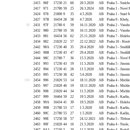
2415
96F
17230
21
60
20.5.2020
AB
Praha 5 - Smícho
2417
971
21780
59
25
26.3.2024
AB
Praha 1 - Nové M
2424
978
21800
9
35
4.5.2020
AB
Praha 1 - Staré 
2427
97B
16434
28
58
4.7.2026
AB
Praha 9 - Kbely,
90
2431
97F
21780
6
59
16.11.2020
AB
Praha 2 - Vinohra
2432
980
21780
10
50
16.11.2020
AB
Praha 2 - Vinohra
2433
981
16434
56
62
25.11.2020
AB
Praha 7 - Holešo
2434
982
21820
22
57
22.12.2022
AB
Praha 10 - Hosti
2442
98A
17230
40
35
29.4.2020
AB
Praha 5 - Stodů
2443
98B
17230
43
47
29.4.2020
AB
Praha 5 - Stodůl
2444
98C
21780
7
36
15.5.2020
AB
Praha 1 - Nové M
2451
993
17230
43
19
11.5.2020
AB
Praha 5 - Jinoni
2452
994
17230
41
28
11.5.2020
AB
Praha 5 - Jinoni
2453
995
17230
38
42
5.6.2020
AB
Praha 5 - Jinoni
100
2454
996
21820
53
14
18.11.2020
AB
Praha 4 - Michl
2455
997
21820
46
19
18.11.2020
AB
Praha 4 - Michl
2456
998
21820
44
34
11.5.2020
AB
Praha 4 - Michl
2457
999
16464
59
22
19.5.2020
AB
Praha 8 - Karlín
2458
99A
16434
41
39
19.5.2020
AB
Praha 7 - Holešo
2459
99B
21780
53
17
1.5.2020
AB
Praha 8 - Karlín
2460
99C
21780
55
27
1.5.2020
AB
Praha 8 - Karlín
2462
99E
17250
58
57
24.12.2021
AB
Praha 5 - Třebon
2463
99F
21820
44
16
21.5.2020
AB
Praha 4 - Nusle,
2467
9A3
17230
5
20
11.5.2020
AB
Praha 4 - Podolí