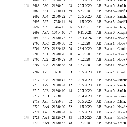
2687
A7F
21800
57
62
20.5.2020
AB
Praha 5 - Smícho
250
2688
A80
21800
5
63
20.5.2020
AB
Praha 5 - Smícho
2689
A81
17230
11
59
5.6.2020
AB
Praha 5 - Stodůl
2692
A84
21800
22
57
20.5.2020
AB
Praha 5 - Smícho
2695
A87
17250
14
60
11.5.2020
AB
Praha 5 - Stodůl
2697
A89
16464
13
56
5.1.2021
AB
Praha 8 - Libe
2698
A8A
16414
10
57
9.11.2021
AB
Praha 6 - Ruzyně
2699
A8B
21780
23
57
26.3.2024
AB
Praha 1 - Nové 
2700
A8C
21800
38
62
4.5.2020
AB
Praha 1 - Nové 
2701
A8D
21820
13
59
23.4.2020
AB
Praha 4 - Chodo
2705
A91
21780
26
60
4.5.2020
AB
Praha 1 - Nové 
260
2706
A92
21780
28
59
4.5.2020
AB
Praha 1 - Nové 
2707
A93
21780
43
58
4.5.2020
AB
Praha 1 - Nové 
2709
A95
18218
53
63
20.5.2020
AB
Praha 4 - Chodo
2712
A98
21800
42
57
20.5.2020
AB
Praha 5 - Smích
2713
A99
21800
24
12
20.5.2020
AB
Praha 5 - Smích
2715
A9B
21800
10
48
20.5.2020
AB
Praha 5 - Smích
2717
A9D
17230
6
61
29.4.2020
AB
Praha 5 - Jinoni
2719
A9F
17250
7
62
30.5.2020
AB
Praha 5 - Zličín
2720
AA0
21780
39
52
11.5.2020
AB
Praha 2 - Nové M
2721
AA1
21780
24
56
20.5.2020
AB
Praha 2 - Nové M
270
2728
AA8
21820
27
33
11.5.2020
AB
Praha 4 - Michl
2729
AA9
21780
53
48
1.5.2020
AB
Praha 8 - Karlín