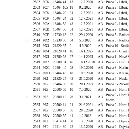
2502
9C6
16464
41
15
12.7.2020
AB
Praha 9 - Libeň
2503
9C7
16464
105
18
9.2.2020
AB
Praha 9 - Libeň
2504
9C8
16464
29
31
12.7.2021
AB
Praha 9 - Libeň
2505
9C9
16464
24
32
12.7.2021
AB
Praha 9 - Libeň
2506
9CA
16464
58
43
12.7.2021
AB
Praha 9 - Libeň
2507
9CB
16464
56
51
12.7.2021
AB
Praha 9 - Libeň
2510
9CE
17230
13
22
29.4.2020
AB
Praha 5 - Radli
140
2514
9D2
17230
36
34
5.6.2020
AB
Praha 5 - Radli
2515
9D3
21820
37
2
4.6.2020
AB
Praha 10 - Straš
2516
9D4
21820
41
16
16.1.2025
AB
Praha 4 - Chodo
2517
9D5
21780
58
27
14.1.2025
AB
Praha 1 - Nové 
2519
9D7
20500
31
46
18.12.2018
AB
Praha 9 - Horní 
2524
9DC
16464
45
63
19.5.2020
AB
Praha 8 - Karlín
2525
9DD
16464
43
18
19.5.2020
AB
Praha 8 - Karlín
2529
9E1
21820
24
43
21.5.2020
AB
Praha 4 - Nusle,
2530
9E2
16464
39
50
20.1.2025
AB
Praha 3 - Žižkov
2531
9E3
20500
59
10
7.5.2020
AB
Praha 9 - Horní 
Praha 9 - Horní
150
2533
9E5
20500
12
26
3.1.2021
AB
indoor
2535
9E7
20500
14
21
21.6.2021
AB
Praha 9 - Horní 
2537
9E9
20500
6
36
28.5.2020
AB
Praha 9 - Horní 
2538
9EA
20500
55
44
1.2.2018
AB
Praha 9 - Horní
2543
9EF
16414
41
38
13.5.2020
AB
Praha 6 - Dejvic
2544
9F0
16414
30
22
13.5.2020
AB
Praha 6 - Dejvic