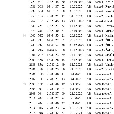
1729
6C1
21820
45
50
16.10.2024
AB
Praha 4 - Krč, N
1731
6C3
16414
37
52
16.6.2025
AB
Praha 6 - Ruzyně
1732
6C4
16414
11
58
16.6.2025
AB
Praha 6 - Ruzyně
1753
6D9
21780
21
12
31.5.2024
AB
Praha 2 - Vinoh
1762
6E2
21820
45
13
21.11.2022
AB
Praha 4 - Chodo
1832
728
21820
27
62
14.12.2021
AB
Praha 10 - Vršo
1873
751
21820
40
51
23.10.2021
AB
Praha 4 - Michl
30
1900
76C
16464
55
21
26.8.2025
AB
Praha 8 - Karlín
1944
798
16464
22
61
7.12.2023
AB
Praha 3 - Žižkov
1945
799
16464
54
48
10.12.2023
AB
Praha 3 - Žižkov
1946
79A
16464
6
38
12.12.2023
AB
Praha 3 - Žižkov
1991
7C7
17230
23
59
24.11.2021
AB
Praha 5 - Stodůl
2093
82D
17230
28
15
23.12.2021
AB
Praha 4 - Lhotka
2138
85A
21780
12
49
11.5.2023
AB
Praha 3 - Vinoh
2281
8E9
21780
23
56
21.5.2020
AB
Praha 2 - Nové M
2301
8FD
21780
46
1
8.4.2022
AB
Praha, metro A 
2302
8FE
21780
27
13
8.4.2022
AB
Praha, metro A -
40
2303
8FF
21780
38
19
8.4.2022
AB
Praha, metro A -
2304
900
21780
10
24
1.3.2022
AB
Praha, metro A -
2308
904
21780
37
60
21.6.2020
AB
Praha, metro A -
2311
907
21780
22
24
5.1.2021
AB
Praha, metro A -
2313
909
21780
40
47
4.3.2021
AB
Praha, metro A -
2314
90A
21780
23
54
13.9.2021
AB
Praha, metro A -
2315
90B
21780
42
57
2.10.2021
AB
Praha, metro A -