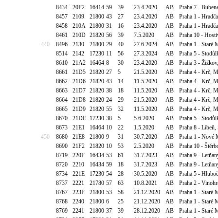
8434
20F2
16414
59
39
23.4.2020
AB
Praha 7 - Bubene
8457
2109
21800
43
27
23.4.2020
AB
Praha 1 - Hradč
8458
210A
21800
31
16
23.4.2020
AB
Praha 1 - Hradč
8461
210D
21820
56
39
7.5.2020
AB
Praha 10 - Hosti
440
8496
2130
21800
29
40
27.6.2024
AB
Praha 1 - Staré 
8514
2142
17230
11
56
27.3.2024
AB
Praha 5 - Stodůl
8610
21A2
16464
8
30
23.4.2020
AB
Praha 3 - Žižkov
8661
21D5
21820
27
5
21.5.2020
AB
Praha 4 - Krč, M
8662
21D6
21820
43
14
11.5.2020
AB
Praha 4 - Krč, M
8663
21D7
21820
38
18
11.5.2020
AB
Praha 4 - Krč, M
8664
21D8
21820
24
29
21.5.2020
AB
Praha 4 - Krč, M
8665
21D9
21820
55
32
11.5.2020
AB
Praha 4 - Krč, M
8670
21DE
17230
38
5
5.6.2020
AB
Praha 5 - Stodůl
8673
21E1
16464
10
22
1.5.2020
AB
Praha 8 - Libe
450
8680
21E8
21800
9
31
30.7.2020
AB
Praha 1 - Nové 
8690
21F2
21820
10
53
2.5.2020
AB
Praha 10 - Štěrb
8719
220F
16434
53
61
31.7.2023
AB
Praha 9 - Letňany
8720
2210
16434
59
18
31.7.2023
AB
Praha 9 - Letňany
8734
221E
17230
54
28
30.5.2020
AB
Praha 5 - Hlubo
8737
2221
21780
57
63
10.8.2021
AB
Praha 2 - Vinohr
8767
223F
21800
53
58
21.12.2020
AB
Praha 1 - Staré
8768
2240
21800
6
25
21.12.2020
AB
Praha 1 - Staré
8769
2241
21800
37
39
28.12.2020
AB
Praha 1 - Staré