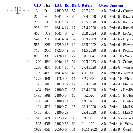
CID
Hex
LAC
Bch
BSIC
Datum
Okres
Umístění
13
D
21820
57
57
22.7.2021
AB
Praha 4 - Chodov
224
E0
16414
27
3
27.4.2020
AB
Praha 6 - Ruzyně,
225
E1
16414
22
25
13.5.2020
AB
Praha 6 - Ruzyně,
226
E2
16414
14
17
25.4.2020
AB
Praha 6 - Ruzyně,
456
1C8
16434
6
24
29.8.2024
AB
Praha 9 - Letňa
541
21D
16414
34
57
30.9.2009
AB
Praha 6 - Dejvic
555
22B
17250
15
19
13.5.2022
AB
Praha 6 - Břevn
716
2CC
17230
42
58
11.5.2020
AB
Praha 4 - Podolí
828
33C
21780
13
27
3.8.2024
AB
Praha 10 - Vino
10
1206
4B6
16464
12
51
20.5.2023
AB
Praha 3 - Žižkov
1208
4B8
16414
15
40
27.4.2020
AB
Praha 6 - Velesl
1209
4B9
16414
52
48
4.5.2020
AB
Praha 6 - Velesl
1272
4F8
21780
9
11
8.2.2023
AB
Praha 10 - Vino
1293
50D
21820
22
19
23.4.2020
AB
Praha 4 - Michl
1434
59A
21800
7
35
23.4.2020
AB
Praha 1 - Hradč
1435
59B
21800
5
16
4.5.2020
AB
Praha 1 - Hradč
1436
59C
21800
24
7
4.9.2023
AB
Praha 1 - Hradč
1494
5D6
21800
7
25
23.4.2020
AB
Praha 1 - Malá S
1495
5D7
21800
28
4
23.4.2020
AB
Praha 1 - Malá S
20
1513
5E9
17230
22
8
5.9.2025
AB
Praha 5 - Zadní 
1595
63B
21820
53
63
9.11.2021
AB
Praha 10 - Vršov
1629
65D
20500
6
31
16.11.2021
AB
Praha 9 - Černý