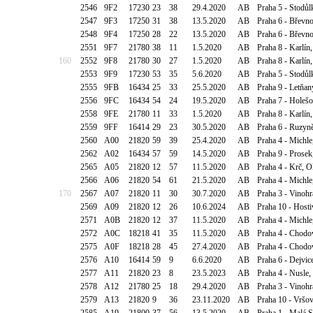
2546
9F2
17230
23
38
29.4.2020
AB
Praha 5 - Stodů
2547
9F3
17250
31
38
13.5.2020
AB
Praha 6 - Břevn
2548
9F4
17250
28
22
13.5.2020
AB
Praha 6 - Břevno
2551
9F7
21780
38
11
1.5.2020
AB
Praha 8 - Karlín
160
2552
9F8
21780
30
27
1.5.2020
AB
Praha 8 - Karlín
2553
9F9
17230
53
35
5.6.2020
AB
Praha 5 - Stodůl
2555
9FB
16434
25
33
25.5.2020
AB
Praha 9 - Letňan
2556
9FC
16434
54
24
19.5.2020
AB
Praha 7 - Holeš
2558
9FE
21780
11
33
1.5.2020
AB
Praha 8 - Karlín
2559
9FF
16414
29
23
30.5.2020
AB
Praha 6 - Ruzyně
2560
A00
21820
59
39
25.4.2020
AB
Praha 4 - Michle
2562
A02
16434
57
59
14.5.2020
AB
Praha 9 - Prosek
2565
A05
21820
12
57
11.5.2020
AB
Praha 4 - Krč, O
2566
A06
21820
54
61
21.5.2020
AB
Praha 4 - Michle,
170
2567
A07
21820
11
30
30.7.2020
AB
Praha 3 - Vinoh
2569
A09
21820
12
26
10.6.2024
AB
Praha 10 - Host
2571
A0B
21820
12
37
11.5.2020
AB
Praha 4 - Michle
2572
A0C
18218
41
35
11.5.2020
AB
Praha 4 - Chodo
2575
A0F
18218
28
45
27.4.2020
AB
Praha 4 - Chodov
2576
A10
16414
59
9
6.6.2020
AB
Praha 6 - Dejvic
2577
A11
21820
23
8
23.5.2023
AB
Praha 4 - Nusle
2578
A12
21780
25
18
29.4.2020
AB
Praha 3 - Vinohr
2579
A13
21820
9
36
23.11.2020
AB
Praha 10 - Vršov