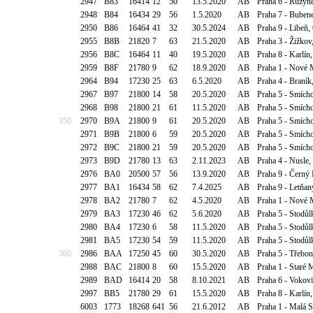
2947
B83
16414
12
50
13.5.2020
AB
Praha 6 - Ruzyně
2948
B84
16434
29
56
1.5.2020
AB
Praha 7 - Bubene
2950
B86
16464
41
32
30.5.2024
AB
Praha 9 - Libeň
2955
B8B
21820
7
63
21.5.2020
AB
Praha 3 - Žižkov
2956
B8C
16464
11
40
19.5.2020
AB
Praha 8 - Karlín
2959
B8F
21780
9
62
18.9.2020
AB
Praha 1 - Nové 
2964
B94
17230
25
63
6.5.2020
AB
Praha 4 - Braní
2967
B97
21800
14
58
20.5.2020
AB
Praha 5 - Smích
2968
B98
21800
21
61
11.5.2020
AB
Praha 5 - Smícho
350
2970
B9A
21800
9
61
20.5.2020
AB
Praha 5 - Smícho
2971
B9B
21800
6
59
20.5.2020
AB
Praha 5 - Smícho
2972
B9C
21800
21
59
20.5.2020
AB
Praha 5 - Smícho
2973
B9D
21780
13
63
2.11.2023
AB
Praha 4 - Nusle
2976
BA0
20500
57
56
13.9.2020
AB
Praha 9 - Černý
2977
BA1
16434
58
62
7.4.2025
AB
Praha 9 - Letňan
2978
BA2
21780
7
62
4.5.2020
AB
Praha 1 - Nové M
2979
BA3
17230
46
62
5.6.2020
AB
Praha 5 - Stodůl
2980
BA4
17230
6
58
11.5.2020
AB
Praha 5 - Stodůl
2981
BA5
17230
54
59
11.5.2020
AB
Praha 5 - Stodůl
360
2986
BAA
17250
45
60
30.5.2020
AB
Praha 5 - Třebon
2988
BAC
21800
8
60
15.5.2020
AB
Praha 1 - Staré 
2989
BAD
16414
20
58
8.10.2021
AB
Praha 6 - Vokov
2997
BB5
21780
29
61
15.5.2020
AB
Praha 8 - Karlín,
6003
1773
18268
641
56
21.6.2012
AB
Praha 1 - Malá S