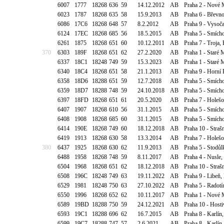
6007
1777
18268
636
59
14.12.2012
AB
Praha 2 - Nové M
6023
1787
18268
635
58
15.9.2013
AB
Praha 6 - Břevno
6086
17C6
18268
648
57
8.2.2012
AB
Praha 9 - Vysoča
6124
17EC
18268
685
56
18.5.2015
AB
Praha 5 - Smícho
6261
1875
18268
651
60
10.12.2011
AB
Praha 7 - Troja,
370
6303
189F
18268
651
62
27.2.2020
AB
Praha 1 - Staré 
6337
18C1
18248
749
59
15.3.2023
AB
Praha 1 - Staré 
6340
18C4
18268
651
58
21.1.2013
AB
Praha 9 - Horní 
6358
18D6
18288
651
59
12.7.2018
AB
Praha 5 - Smícho
6359
18D7
18288
748
59
24.10.2018
AB
Praha 5 - Smícho
6397
18FD
18268
651
61
20.5.2020
AB
Praha 7 - Holešo
6407
1907
18268
610
56
31.1.2015
AB
Praha 5 - Smích
6408
1908
18268
685
60
31.1.2015
AB
Praha 5 - Smích
6414
190E
18268
749
60
18.12.2018
AB
Praha 10 - Straš
6419
1913
18268
630
58
13.3.2014
AB
Praha 7 - Holešo
380
6437
1925
18268
630
62
11.9.2013
AB
Praha 5 - Stodůl
6488
1958
18268
748
59
8.11.2017
AB
Praha 4 - Nusle,
6504
1968
18268
651
62
18.12.2018
AB
Praha 10 - Straš
6508
196C
18248
749
63
19.11.2022
AB
Praha 9 - Libeň
6529
1981
18248
750
63
27.10.2022
AB
Praha 5 - Radotí
6550
1996
18268
652
62
10.11.2017
AB
Praha 1 - Nové 
6589
19BD
18288
750
59
24.12.2021
AB
Praha 10 - Hosti
6593
19C1
18288
696
62
16.7.2015
AB
Praha 8 - Karlín
6599
19C7
18288
747
57
2.6.2021
AB
Praha 8 - Karlín