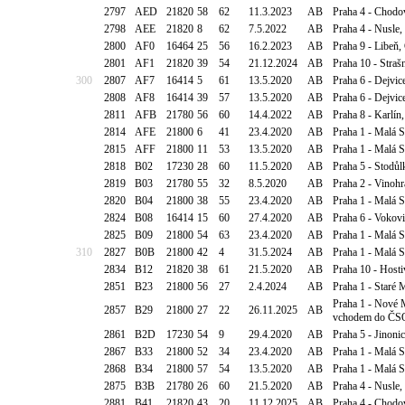
2797
AED
21820
58
62
11.3.2023
AB
Praha 4 - Chodov
2798
AEE
21820
8
62
7.5.2022
AB
Praha 4 - Nusle
2800
AF0
16464
25
56
16.2.2023
AB
Praha 9 - Libeň,
2801
AF1
21820
39
54
21.12.2024
AB
Praha 10 - Straš
300
2807
AF7
16414
5
61
13.5.2020
AB
Praha 6 - Dejvic
2808
AF8
16414
39
57
13.5.2020
AB
Praha 6 - Dejvic
2811
AFB
21780
56
60
14.4.2022
AB
Praha 8 - Karlín,
2814
AFE
21800
6
41
23.4.2020
AB
Praha 1 - Malá 
2815
AFF
21800
11
53
13.5.2020
AB
Praha 1 - Malá 
2818
B02
17230
28
60
11.5.2020
AB
Praha 5 - Stodůl
2819
B03
21780
55
32
8.5.2020
AB
Praha 2 - Vinohr
2820
B04
21800
38
55
23.4.2020
AB
Praha 1 - Malá S
2824
B08
16414
15
60
27.4.2020
AB
Praha 6 - Vokov
2825
B09
21800
54
63
23.4.2020
AB
Praha 1 - Malá 
310
2827
B0B
21800
42
4
31.5.2024
AB
Praha 1 - Malá 
2834
B12
21820
38
61
21.5.2020
AB
Praha 10 - Host
2851
B23
21800
56
27
2.4.2024
AB
Praha 1 - Staré 
Praha 1 - Nové 
2857
B29
21800
27
22
26.11.2025
AB
vchodem do Č
2861
B2D
17230
54
9
29.4.2020
AB
Praha 5 - Jinoni
2867
B33
21800
52
34
23.4.2020
AB
Praha 1 - Malá S
2868
B34
21800
57
54
13.5.2020
AB
Praha 1 - Malá S
2875
B3B
21780
26
60
21.5.2020
AB
Praha 4 - Nusle,
2881
B41
21820
43
20
11.12.2025
AB
Praha 4 - Chodo