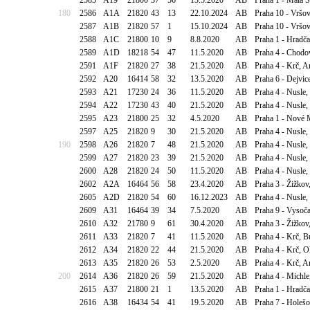
2585
A19
21800
37
56
13.5.2020
AB
Praha 1 - Malá S
180
2586
A1A
21820
43
13
22.10.2024
AB
Praha 10 - Vršov
2587
A1B
21820
57
1
15.10.2024
AB
Praha 10 - Vršov
2588
A1C
21800
10
9
8.8.2020
AB
Praha 1 - Hradča
2589
A1D
18218
54
47
11.5.2020
AB
Praha 4 - Chodov
2591
A1F
21820
27
38
21.5.2020
AB
Praha 4 - Krč, A
2592
A20
16414
58
32
13.5.2020
AB
Praha 6 - Dejvic
2593
A21
17230
24
36
11.5.2020
AB
Praha 4 - Nusle,
2594
A22
17230
43
40
21.5.2020
AB
Praha 4 - Nusle,
2595
A23
21800
25
32
4.5.2020
AB
Praha 1 - Nové 
2597
A25
21820
9
30
21.5.2020
AB
Praha 4 - Nusle
190
2598
A26
21820
7
48
21.5.2020
AB
Praha 4 - Nusle
2599
A27
21820
23
39
21.5.2020
AB
Praha 4 - Nusle
2600
A28
21820
24
50
11.5.2020
AB
Praha 4 - Nusle,
2602
A2A
16464
56
58
23.4.2020
AB
Praha 3 - Žižkov
2605
A2D
21820
54
60
16.12.2023
AB
Praha 4 - Nusle,
2609
A31
16464
39
34
7.5.2020
AB
Praha 9 - Vysoča
2610
A32
21780
9
61
30.4.2020
AB
Praha 3 - Žižko
2611
A33
21820
7
41
11.5.2020
AB
Praha 4 - Krč, B
2612
A34
21820
22
44
21.5.2020
AB
Praha 4 - Krč, O
2613
A35
21820
26
53
2.5.2020
AB
Praha 4 - Krč, A
200
2614
A36
21820
26
59
21.5.2020
AB
Praha 4 - Michl
2615
A37
21800
21
1
13.5.2020
AB
Praha 1 - Hradča
2616
A38
16434
54
41
19.5.2020
AB
Praha 7 - Holešo