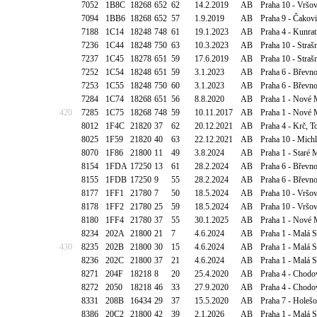
7052
1B8C
18268
652
62
14.2.2019
AB
Praha 10 - Vršov
7094
1BB6
18268
652
57
1.9.2019
AB
Praha 9 - Čakovi
7188
1C14
18248
748
61
19.1.2023
AB
Praha 4 - Kunrat
7236
1C44
18248
750
63
10.3.2023
AB
Praha 10 - Straš
7237
1C45
18278
651
59
17.6.2019
AB
Praha 10 - Straš
7252
1C54
18248
651
59
3.1.2023
AB
Praha 6 - Břevn
7253
1C55
18248
750
60
3.1.2023
AB
Praha 6 - Břevn
7284
1C74
18268
651
56
8.8.2020
AB
Praha 1 - Nové M
420
7285
1C75
18268
748
59
10.11.2017
AB
Praha 1 - Nové M
8012
1F4C
21820
37
62
20.12.2021
AB
Praha 4 - Krč, T
8025
1F59
21820
40
63
22.12.2021
AB
Praha 10 - Mich
8070
1F86
21800
11
49
3.8.2024
AB
Praha 1 - Staré 
8154
1FDA
17250
13
61
28.2.2024
AB
Praha 6 - Břevn
8155
1FDB
17250
9
55
28.2.2024
AB
Praha 6 - Břevn
8177
1FF1
21780
7
50
18.5.2024
AB
Praha 10 - Vršo
8178
1FF2
21780
25
59
18.5.2024
AB
Praha 10 - Vršo
8180
1FF4
21780
37
55
30.1.2025
AB
Praha 1 - Nové 
8234
202A
21800
21
7
4.6.2024
AB
Praha 1 - Malá 
430
8235
202B
21800
30
15
4.6.2024
AB
Praha 1 - Malá 
8236
202C
21800
37
21
4.6.2024
AB
Praha 1 - Malá 
8271
204F
18218
8
20
25.4.2020
AB
Praha 4 - Chodo
8272
2050
18218
46
33
27.9.2020
AB
Praha 4 - Chodo
8331
208B
16434
29
37
15.5.2020
AB
Praha 7 - Holešo
8386
20C2
21800
42
39
2.1.2026
AB
Praha 1 - Malá S