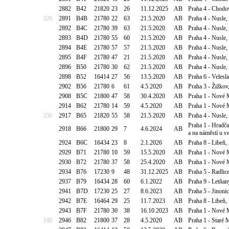
2882
B42
21820
23
26
11.12.2025
AB
Praha 4 - Chodo
320
2891
B4B
21780
22
63
21.5.2020
AB
Praha 4 - Nusle,
2892
B4C
21780
39
63
21.5.2020
AB
Praha 4 - Nusle,
2893
B4D
21780
55
60
21.5.2020
AB
Praha 4 - Nusle,
2894
B4E
21780
57
57
21.5.2020
AB
Praha 4 - Nusle,
2895
B4F
21780
47
21
21.5.2020
AB
Praha 4 - Nusle,
2896
B50
21780
30
62
21.5.2020
AB
Praha 4 - Nusle,
2898
B52
16414
27
56
13.5.2020
AB
Praha 6 - Velesl
2902
B56
21780
6
61
4.5.2020
AB
Praha 3 - Žižkov
2908
B5C
21800
47
58
30.4.2020
AB
Praha 1 - Nové 
2914
B62
21780
14
59
4.5.2020
AB
Praha 1 - Nové 
330
2917
B65
21820
55
58
21.5.2020
AB
Praha 4 - Nusle,
Praha 1 - Hradča
2918
B66
21800
29
7
4.6.2024
AB
a na náměstí u sv.
2924
B6C
16434
23
8
2.1.2026
AB
Praha 8 - Libeň,
2929
B71
21780
10
59
15.5.2020
AB
Praha 1 - Nové M
2930
B72
21780
37
58
25.4.2020
AB
Praha 1 - Nové M
2934
B76
17230
9
48
31.12.2025
AB
Praha 5 - Radlic
2937
B79
16434
28
60
6.1.2022
AB
Praha 9 - Letňan
2941
B7D
17230
25
27
8.6.2023
AB
Praha 5 - Jinoni
2942
B7E
16464
29
25
11.7.2023
AB
Praha 8 - Libeň,
2943
B7F
21780
30
38
16.10.2023
AB
Praha 1 - Nové 
340
2946
B82
21800
37
28
4.5.2020
AB
Praha 1 - Staré 