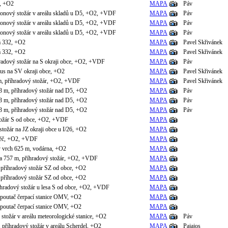
e, +O2
MAPA
Páv
onový stožár v areálu skladů u D5, +O2, +VDF
MAPA
Páv
onový stožár v areálu skladů u D5, +O2, +VDF
MAPA
Páv
onový stožár v areálu skladů u D5, +O2, +VDF
MAPA
Páv
á 332, +O2
MAPA
Pavel Skřivánek
á 332, +O2
MAPA
Pavel Skřivánek
íhradový stožár na S okraji obce, +O2, +VDF
MAPA
Páv
us na SV okraji obce, +O2
MAPA
Pavel Skřivánek
m, příhradový stožár, +O2, +VDF
MAPA
Pavel Skřivánek
 m, příhradový stožár nad D5, +O2
MAPA
Páv
 m, příhradový stožár nad D5, +O2
MAPA
Páv
 m, příhradový stožár nad D5, +O2
MAPA
Páv
stožár S od obce, +O2, +VDF
MAPA
stožár na JZ okraji obce u I/26, +O2
MAPA
děč, +O2, +VDF
MAPA
 vrch 625 m, vodárna, +O2
MAPA
a 757 m, příhradový stožár, +O2, +VDF
MAPA
 příhradový stožár SZ od obce, +O2
MAPA
 příhradový stožár SZ od obce, +O2
MAPA
íhradový stožár u lesa S od obce, +O2, +VDF
MAPA
 poutač čerpací stanice OMV, +O2
MAPA
 poutač čerpací stanice OMV, +O2
MAPA
 stožár v areálu meteorologické stanice, +O2
MAPA
Páv
 příhradový stožár v areálu Scherdel, +O2
MAPA
Pajajos