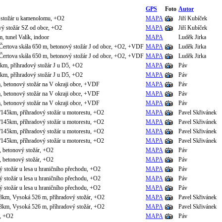
GPS
Foto
Autor
ý stožár u kamenolomu, +O2
MAPA
Jiří Kubíček
vý stožár SZ od obce, +O2
MAPA
Jiří Kubíček
, tunel Valík, indoor
MAPA
Luděk Jirka
Čertova skála 650 m, betonový stožár J od obce, +O2, +VDF
MAPA
Luděk Jirka
Čertova skála 650 m, betonový stožár J od obce, +O2, +VDF
MAPA
Luděk Jirka
km, příhradový stožár J u D5, +O2
MAPA
Páv
km, příhradový stožár J u D5, +O2
MAPA
Páv
 betonový stožár na V okraji obce, +VDF
MAPA
Páv
 betonový stožár na V okraji obce, +VDF
MAPA
Páv
 betonový stožár na V okraji obce, +VDF
MAPA
Páv
/145km, příhradový stožár u motorestu, +O2
MAPA
Pavel Skřivánek
/145km, příhradový stožár u motorestu, +O2
MAPA
Pavel Skřivánek
/145km, příhradový stožár u motorestu, +O2
MAPA
Pavel Skřivánek
/145km, příhradový stožár u motorestu, +O2
MAPA
Pavel Skřivánek
 betonový stožár, +O2
MAPA
Páv
 betonový stožár, +O2
MAPA
Páv
 stožár u lesa u hraničního přechodu, +O2
MAPA
Páv
 stožár u lesa u hraničního přechodu, +O2
MAPA
Páv
 stožár u lesa u hraničního přechodu, +O2
MAPA
Páv
8km, Vysoká 526 m, příhradový stožár, +O2
MAPA
Pavel Skřivánek
8km, Vysoká 526 m, příhradový stožár, +O2
MAPA
Pavel Skřivánek
e, +O2
MAPA
Páv