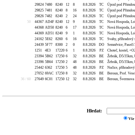
29824
7480
8240
12
8
8.8.2026
TC
Újezd pod Přimdou
29825
7481
8240
8
16
8.8.2026
TC
Újezd pod Přimdou
29826
7482
8240
2
24
8.8.2026
TC
Újezd pod Přimdou
50
44367
AD4F
8240
12
9
8.8.2026
TC
Nová Hospoda, Loba
44368
AD50
8240
6
17
8.8.2026
TC
Nová Hospoda, Loba
44369
AD51
8240
9
1
8.8.2026
TC
Nová Hospoda, Loba
24162
5E62
8260
6
16
8.8.2026
TC
Svahy, příhradový
24439
5F77
8300
2
0
8.8.2026
DO
Semněvice, Pasečí
1251
4E3
17220
6
1
8.8.2026
PZ
Choteč, kostel, +
23394
5B62
17250
6
32
8.8.2026
BE
Žebrák, D5/35km, 
23396
5B64
17250
2
48
8.8.2026
BE
Žebrák, D5/35km, 
25442
6362
17250
5
48
8.8.2026
PZ
Nučice, příhradový
27052
69AC
17250
8
32
8.8.2026
BE
Beroun, Prof. Ves
36 / 60
27649
6C01
17250
12
32
8.8.2026
BE
Beroun, Švermova 
Hledat:
Vše