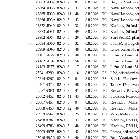
23863
5D37
8240
2
8
8.8.2026
TC
Bor, silo S od obc
23864
5D38
8240
2
32
8.8.2026
TC
Nová Hospoda, bet
23865
5D39
8240
11
48
8.8.2026
TC
Nová Hospoda, bet
23866
5D3A
8240
5
43
8.8.2026
TC
Nová Hospoda, bet
23872
5D40
8240
3
32
8.8.2026
TC
Kladruby, Stříbrsk
23873
5D41
8240
6
49
8.8.2026
TC
Kladruby, Stříbrsk
23892
5D54
8240
9
26
8.8.2026
TC
Staré Sedliště, př
30
23894
5D56
8240
3
32
8.8.2026
TC
Souměř, hydroglob
23909
5D65
8240
8
48
8.8.2026
TC
Kšice, Stelka 545 
24181
5E75
8240
9
48
8.8.2026
TC
Lužná, V Lomu 513
24182
5E76
8240
12
56
8.8.2026
TC
Lužná, V Lomu 513
24183
5E77
8240
6
17
8.8.2026
TC
Lužná, V Lomu 513
25241
6299
8240
9
16
8.8.2026
PS
Líně, příhradový 
25244
629C
8240
5
8
8.8.2026
PS
Zbůch, příhradový 
25461
6375
8240
8
48
8.8.2026
TC
Tachov, TV převa
25587
63F3
8240
3
41
8.8.2026
TC
Rozvadov, Březový
25682
6452
8240
11
43
8.8.2026
TC
Studánka, Rozsoch
40
25687
6457
8240
8
0
8.8.2026
TC
Rozvadov - Milíře,
25688
6458
8240
12
40
8.8.2026
TC
Rozvadov - Milíře,
25959
6567
8240
9
25
8.8.2026
DO
Velký Malahov, př
26498
6782
8240
9
32
8.8.2026
TC
Kladruby, D5/111,
26499
6783
8240
5
48
8.8.2026
TC
Kladruby, D5/111,
27003
697B
8240
3
42
8.8.2026
TC
Přimda, příhradový
27046
69A6
8240
3
40
8.8.2026
TC
Bor - Vysočany 54,