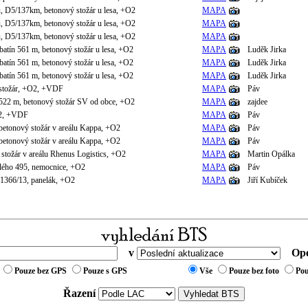
, D5/137km, betonový stožár u lesa, +O2
MAPA
, D5/137km, betonový stožár u lesa, +O2
MAPA
, D5/137km, betonový stožár u lesa, +O2
MAPA
tín 561 m, betonový stožár u lesa, +O2
MAPA
Luděk Jirka
tín 561 m, betonový stožár u lesa, +O2
MAPA
Luděk Jirka
tín 561 m, betonový stožár u lesa, +O2
MAPA
Luděk Jirka
 stožár, +O2, +VDF
MAPA
Páv
 522 m, betonový stožár SV od obce, +O2
MAPA
zajdee
O2, +VDF
MAPA
Páv
betonový stožár v areálu Kappa, +O2
MAPA
Páv
betonový stožár v areálu Kappa, +O2
MAPA
Páv
 stožár v areálu Rhenus Logistics, +O2
MAPA
Martin Opálka
elého 495, nemocnice, +O2
MAPA
Páv
1366/13, panelák, +O2
MAPA
Jiří Kubíček
v
Ope
Pouze bez GPS
Pouze s GPS
Vše
Pouze bez foto
Pou
Řazení