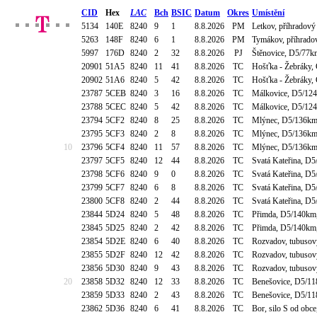
CID
Hex
LAC
Bch
BSIC
Datum
Okres
Umístění
5134
140E
8240
9
1
8.8.2026
PM
Letkov, příhradov
5263
148F
8240
6
1
8.8.2026
PM
Tymákov, příhrado
5997
176D
8240
2
32
8.8.2026
PJ
Štěnovice, D5/77km
20901
51A5
8240
11
41
8.8.2026
TC
Hošťka - Žebráky, 
20902
51A6
8240
5
42
8.8.2026
TC
Hošťka - Žebráky, 
23787
5CEB
8240
3
16
8.8.2026
TC
Málkovice, D5/124
23788
5CEC
8240
5
42
8.8.2026
TC
Málkovice, D5/124
23794
5CF2
8240
8
25
8.8.2026
TC
Mlýnec, D5/136km,
23795
5CF3
8240
2
8
8.8.2026
TC
Mlýnec, D5/136km,
10
23796
5CF4
8240
11
57
8.8.2026
TC
Mlýnec, D5/136km,
23797
5CF5
8240
12
44
8.8.2026
TC
Svatá Kateřina, D5
23798
5CF6
8240
9
0
8.8.2026
TC
Svatá Kateřina, D5
23799
5CF7
8240
6
8
8.8.2026
TC
Svatá Kateřina, D5
23800
5CF8
8240
2
44
8.8.2026
TC
Svatá Kateřina, D5
23844
5D24
8240
5
48
8.8.2026
TC
Přimda, D5/140km,
23845
5D25
8240
2
42
8.8.2026
TC
Přimda, D5/140km,
23854
5D2E
8240
6
40
8.8.2026
TC
Rozvadov, tubusový
23855
5D2F
8240
12
42
8.8.2026
TC
Rozvadov, tubusový
23856
5D30
8240
9
43
8.8.2026
TC
Rozvadov, tubusový
20
23858
5D32
8240
12
33
8.8.2026
TC
Benešovice, D5/11
23859
5D33
8240
2
43
8.8.2026
TC
Benešovice, D5/11
23862
5D36
8240
6
41
8.8.2026
TC
Bor, silo S od obc