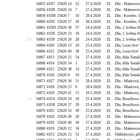
16855
41D7
25620
14
52
27.4.2020
ZL
Zlín - Malenov
16856
41D8
25620
24
7
27.4.2020
ZL
Zlín - Malenov
16859
41DB
25620
7
10
28.4.2020
ZL
Zlín - Kostelec,
16860
41DC
25620
57
20
28.4.2020
ZL
Zlín - Kostelec,
16861
41DD
25620
38
57
24.4.2020
ZL
Zlín, 2. května 
16862
41DE
25620
53
19
24.4.2020
ZL
Zlín, 2. května 
100
16863
41DF
25620
26
28
24.4.2020
ZL
Zlín, 2. května 
16864
41E0
25620
13
29
25.4.2020
ZL
Zlín, Lesní čtvr
16866
41E2
25620
40
38
25.4.2020
ZL
Zlín, Lesní čtvr
16867
41E3
25620
25
54
27.4.2020
ZL
Zlín, třída Tomá
16868
41E4
25620
54
1
25.4.2020
ZL
Zlín, třída Tomá
16869
41E5
25620
38
14
27.4.2020
ZL
Zlín, třída Tomá
16870
41E6
25620
8
19
27.4.2020
ZL
Zlín, třída Tomá
16871
41E7
25620
30
51
28.4.2020
ZL
Zlín - Mladcová,
16872
41E8
25620
25
0
28.4.2020
ZL
Zlín - Mladcová,
16873
41E9
25620
41
15
10.5.2020
ZL
Zlín - Mladcová,
110
16874
41EA
25620
24
18
25.4.2020
ZL
Zlín, Broučkova
16875
41EB
25620
27
29
25.4.2020
ZL
Zlín, Broučkova
16876
41EC
25620
55
39
25.4.2020
ZL
Zlín, Broučkova
16878
41EE
25620
30
20
27.4.2020
ZL
Zlín - Malenovic
16879
41EF
25620
40
30
27.4.2020
ZL
Zlín - Malenovic
16880
41F0
25620
12
34
27.4.2020
ZL
Zlín - Malenovic
16882
41F2
25620
25
53
27.4.2020
ZL
Oldřichovice, p