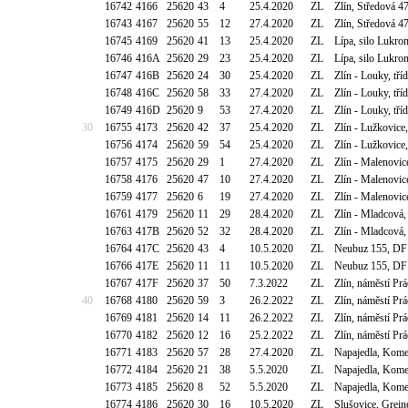
16742
4166
25620
43
4
25.4.2020
ZL
Zlín, Středová 
16743
4167
25620
55
12
27.4.2020
ZL
Zlín, Středová 
16745
4169
25620
41
13
25.4.2020
ZL
Lípa, silo Lukr
16746
416A
25620
29
23
25.4.2020
ZL
Lípa, silo Lukr
16747
416B
25620
24
30
25.4.2020
ZL
Zlín - Louky, t
16748
416C
25620
58
33
27.4.2020
ZL
Zlín - Louky, t
16749
416D
25620
9
53
27.4.2020
ZL
Zlín - Louky, t
30
16755
4173
25620
42
37
25.4.2020
ZL
Zlín - Lužkovic
16756
4174
25620
59
54
25.4.2020
ZL
Zlín - Lužkovic
16757
4175
25620
29
1
27.4.2020
ZL
Zlín - Malenovic
16758
4176
25620
47
10
27.4.2020
ZL
Zlín - Malenovic
16759
4177
25620
6
19
27.4.2020
ZL
Zlín - Malenovic
16761
4179
25620
11
29
28.4.2020
ZL
Zlín - Mladcová,
16763
417B
25620
52
32
28.4.2020
ZL
Zlín - Mladcová,
16764
417C
25620
43
4
10.5.2020
ZL
Neubuz 155, DF 
16766
417E
25620
11
11
10.5.2020
ZL
Neubuz 155, DF 
16767
417F
25620
37
50
7.3.2022
ZL
Zlín, náměstí Pr
40
16768
4180
25620
59
3
26.2.2022
ZL
Zlín, náměstí Pr
16769
4181
25620
14
11
26.2.2022
ZL
Zlín, náměstí Pr
16770
4182
25620
12
16
25.2.2022
ZL
Zlín, náměstí Pr
16771
4183
25620
57
28
27.4.2020
ZL
Napajedla, Kome
16772
4184
25620
21
38
5.5.2020
ZL
Napajedla, Kome
16773
4185
25620
8
52
5.5.2020
ZL
Napajedla, Kome
16774
4186
25620
30
16
10.5.2020
ZL
Slušovice, Grein