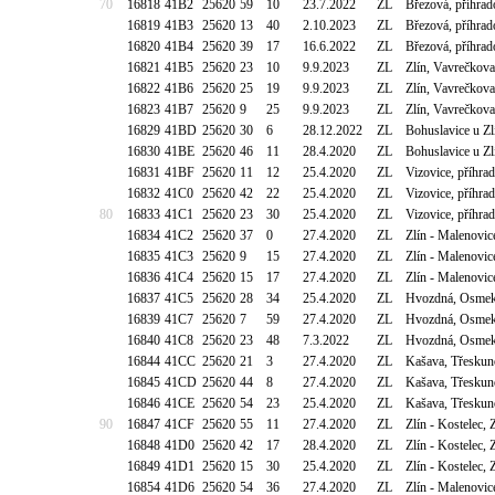
70
16818
41B2
25620
59
10
23.7.2022
ZL
Březová, příhra
16819
41B3
25620
13
40
2.10.2023
ZL
Březová, příhra
16820
41B4
25620
39
17
16.6.2022
ZL
Březová, příhra
16821
41B5
25620
23
10
9.9.2023
ZL
Zlín, Vavrečkov
16822
41B6
25620
25
19
9.9.2023
ZL
Zlín, Vavrečkov
16823
41B7
25620
9
25
9.9.2023
ZL
Zlín, Vavrečkov
16829
41BD
25620
30
6
28.12.2022
ZL
Bohuslavice u Z
16830
41BE
25620
46
11
28.4.2020
ZL
Bohuslavice u Z
16831
41BF
25620
11
12
25.4.2020
ZL
Vizovice, příhr
16832
41C0
25620
42
22
25.4.2020
ZL
Vizovice, příhr
80
16833
41C1
25620
23
30
25.4.2020
ZL
Vizovice, příhr
16834
41C2
25620
37
0
27.4.2020
ZL
Zlín - Malenovic
16835
41C3
25620
9
15
27.4.2020
ZL
Zlín - Malenovic
16836
41C4
25620
15
17
27.4.2020
ZL
Zlín - Malenovic
16837
41C5
25620
28
34
25.4.2020
ZL
Hvozdná, Osmek
16839
41C7
25620
7
59
27.4.2020
ZL
Hvozdná, Osmek
16840
41C8
25620
23
48
7.3.2022
ZL
Hvozdná, Osmek
16844
41CC
25620
21
3
27.4.2020
ZL
Kašava, Třeskun
16845
41CD
25620
44
8
27.4.2020
ZL
Kašava, Třeskun
16846
41CE
25620
54
23
25.4.2020
ZL
Kašava, Třeskun
90
16847
41CF
25620
55
11
27.4.2020
ZL
Zlín - Kostelec
16848
41D0
25620
42
17
28.4.2020
ZL
Zlín - Kostelec
16849
41D1
25620
15
30
25.4.2020
ZL
Zlín - Kostelec
16854
41D6
25620
54
36
27.4.2020
ZL
Zlín - Malenov