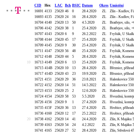
CID
Hex
LAC
Bch
BSIC
Datum
Okres
Umístění
16691
4133
25620
46
0
28.4.2020
ZL
Zlín - Kudlov, F
16693
4135
25620
24
16
28.4.2020
ZL
Zlín - Kudlov, F
16704
4140
25620
13
50
4.5.2020
ZL
Bratřejov, silo
16706
4142
25620
38
1
25.4.2020
ZL
Bratřejov, silo
16707
4143
25620
6
9
26.2.2022
ZL
Fryšták, U Skalk
16708
4144
25620
45
17
25.4.2020
ZL
Fryšták, U Skalk
16709
4145
25620
9
30
25.4.2020
ZL
Fryšták, U Skalk
16711
4147
25620
56
48
25.4.2020
ZL
Fryšták, Komen
16712
4148
25620
44
5
28.4.2020
ZL
Fryšták, Komen
10
16713
4149
25620
6
13
25.4.2020
ZL
Fryšták, Komen
16715
414B
25620
10
13
28.4.2020
ZL
Březnice, příhra
16717
414D
25620
43
23
19.9.2020
ZL
Březnice, příhra
16721
4151
25620
29
36
23.8.2021
ZL
Halenkovice 550
16722
4152
25620
14
51
14.5.2022
ZL
Halenkovice 550
16723
4153
25620
25
2
12.6.2020
ZL
Halenkovice 550
16724
4154
25620
58
53
5.5.2020
ZL
Hvozdná, kontej
16726
4156
25620
9
1
27.4.2020
ZL
Hvozdná, kontej
16735
415F
25620
36
13
27.4.2020
ZL
Hrobice, příhrad
16736
4160
25620
12
17
25.2.2022
ZL
Hrobice, příhrad
20
16738
4162
25620
14
41
24.4.2020
ZL
Zlín, K Majáku 
16739
4163
25620
54
24
4.2.2022
ZL
Zlín, K Majáku 
16741
4165
25620
27
52
28.4.2020
ZL
Zlín, Středová 