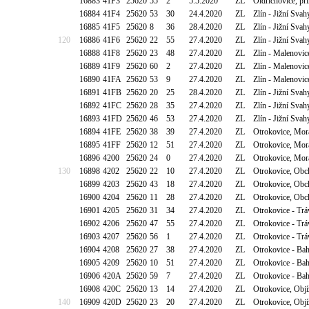
16883
41F3
25620
55
2
5.5.2020
ZL
Oldřichovice, p
16884
41F4
25620
53
30
24.4.2020
ZL
Zlín - Jižní Sva
16885
41F5
25620
8
36
28.4.2020
ZL
Zlín - Jižní Sva
120
16886
41F6
25620
22
55
27.4.2020
ZL
Zlín - Jižní Sva
16888
41F8
25620
23
48
27.4.2020
ZL
Zlín - Malenovic
16889
41F9
25620
60
2
27.4.2020
ZL
Zlín - Malenovic
16890
41FA
25620
53
9
27.4.2020
ZL
Zlín - Malenovic
16891
41FB
25620
20
25
28.4.2020
ZL
Zlín - Jižní Sva
16892
41FC
25620
28
35
27.4.2020
ZL
Zlín - Jižní Sva
16893
41FD
25620
46
53
27.4.2020
ZL
Zlín - Jižní Sva
16894
41FE
25620
38
39
27.4.2020
ZL
Otrokovice, Mor
16895
41FF
25620
12
51
27.4.2020
ZL
Otrokovice, Mor
16896
4200
25620
24
0
27.4.2020
ZL
Otrokovice, Mor
130
16898
4202
25620
22
10
27.4.2020
ZL
Otrokovice, Obc
16899
4203
25620
43
18
27.4.2020
ZL
Otrokovice, Obc
16900
4204
25620
11
28
27.4.2020
ZL
Otrokovice, Obc
16901
4205
25620
31
34
27.4.2020
ZL
Otrokovice - Tr
16902
4206
25620
47
55
27.4.2020
ZL
Otrokovice - Tr
16903
4207
25620
56
1
27.4.2020
ZL
Otrokovice - Tr
16904
4208
25620
27
38
27.4.2020
ZL
Otrokovice - Ba
16905
4209
25620
10
51
27.4.2020
ZL
Otrokovice - Ba
16906
420A
25620
59
7
27.4.2020
ZL
Otrokovice - Ba
16908
420C
25620
13
14
27.4.2020
ZL
Otrokovice, Obj
140
16909
420D
25620
23
20
27.4.2020
ZL
Otrokovice, Obj