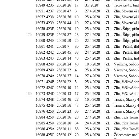
16949
4235
25620
26
17
3.7.2020
ZL
Tečovice 45, bu
16951
4237
25620
47
3
27.4.2020
ZL
Zlín, Slovenská
16952
4238
25620
56
10
25.4.2020
ZL
Zlín, Slovenská
16953
4239
25620
44
19
27.4.2020
ZL
Zlín, Slovenská
16958
423E
25620
20
10
25.4.2020
ZL
Zlín - Štípa, př
170
16959
423F
25620
37
23
27.4.2020
ZL
Zlín - Štípa, př
16960
4240
25620
59
25
22.4.2020
ZL
Zlín - Štípa, př
16961
4241
25620
7
30
25.4.2020
ZL
Zlín - Prštné, t
16962
4242
25620
45
38
24.4.2020
ZL
Zlín - Prštné, t
16963
4243
25620
14
48
25.4.2020
ZL
Zlín - Prštné, t
16968
4248
25620
24
48
10.5.2020
ZL
Všemina, Soboli
16969
4249
25620
22
4
25.4.2020
ZL
Všemina, Soboli
16970
424A
25620
37
14
27.4.2020
ZL
Všemina, Soboli
16971
424B
25620
22
5
25.4.2020
ZL
Zlín, Věžové do
16972
424C
25620
10
12
25.4.2020
ZL
Zlín, Věžové do
180
16973
424D
25620
13
17
25.4.2020
ZL
Zlín, Věžové do
16974
424E
25620
46
27
10.5.2020
ZL
Trnava, Skalky 
16975
424F
25620
56
47
25.4.2020
ZL
Trnava, Skalky 
16976
4250
25620
23
35
27.4.2020
ZL
Trnava, Skalky 
16984
4258
25620
36
28
27.4.2020
ZL
Zlín, třída Tomá
16985
4259
25620
26
34
24.4.2020
ZL
Zlín, třída Tomá
16986
425A
25620
11
55
25.4.2020
ZL
Zlín, třída Tomá
16988
425C
25620
12
20
25.4.2020
ZL
Želechovice nad 