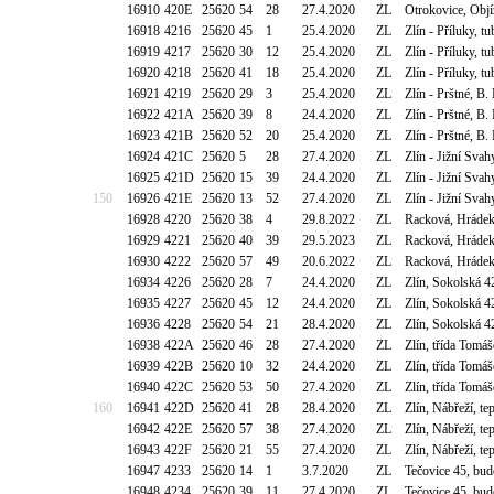
16910
420E
25620
54
28
27.4.2020
ZL
Otrokovice, Obj
16918
4216
25620
45
1
25.4.2020
ZL
Zlín - Příluky, 
16919
4217
25620
30
12
25.4.2020
ZL
Zlín - Příluky, 
16920
4218
25620
41
18
25.4.2020
ZL
Zlín - Příluky, 
16921
4219
25620
29
3
25.4.2020
ZL
Zlín - Prštné, B
16922
421A
25620
39
8
24.4.2020
ZL
Zlín - Prštné, B
16923
421B
25620
52
20
25.4.2020
ZL
Zlín - Prštné, B
16924
421C
25620
5
28
27.4.2020
ZL
Zlín - Jižní Sva
16925
421D
25620
15
39
24.4.2020
ZL
Zlín - Jižní Sva
150
16926
421E
25620
13
52
27.4.2020
ZL
Zlín - Jižní Sva
16928
4220
25620
38
4
29.8.2022
ZL
Racková, Hrádek
16929
4221
25620
40
39
29.5.2023
ZL
Racková, Hrádek
16930
4222
25620
57
49
20.6.2022
ZL
Racková, Hrádek
16934
4226
25620
28
7
24.4.2020
ZL
Zlín, Sokolská 4
16935
4227
25620
45
12
24.4.2020
ZL
Zlín, Sokolská 4
16936
4228
25620
54
21
28.4.2020
ZL
Zlín, Sokolská 4
16938
422A
25620
46
28
27.4.2020
ZL
Zlín, třída Tomá
16939
422B
25620
10
32
24.4.2020
ZL
Zlín, třída Tomá
16940
422C
25620
53
50
27.4.2020
ZL
Zlín, třída Tomá
160
16941
422D
25620
41
28
28.4.2020
ZL
Zlín, Nábřeží, te
16942
422E
25620
57
38
27.4.2020
ZL
Zlín, Nábřeží, te
16943
422F
25620
21
55
27.4.2020
ZL
Zlín, Nábřeží, te
16947
4233
25620
14
1
3.7.2020
ZL
Tečovice 45, bu
16948
4234
25620
39
11
27.4.2020
ZL
Tečovice 45, bu