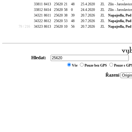
33811
8413
25620
21
48
25.4.2020
ZL
Zlín - Jaroslavi
33812
8414
25620
58
0
24.4.2020
ZL
Zlín - Jaroslavi
34321
8611
25620
38
39
20.7.2026
ZL
Napajedla, Pod
34322
8612
25620
53
48
20.7.2026
ZL
Napajedla, Pod
79 / 216
34323
8613
25620
10
56
20.7.2026
ZL
Napajedla, Pod
Hledat:
Vše
Pouze bez GPS
Pouze s GP
Řazení