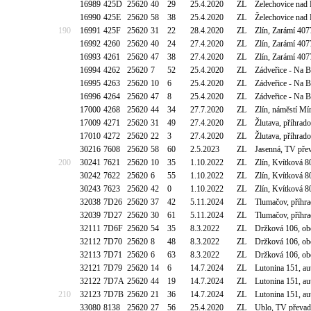
16989
425D
25620
40
29
25.4.2020
ZL
Želechovice nad 
16990
425E
25620
58
38
25.4.2020
ZL
Želechovice nad 
190
16991
425F
25620
31
22
28.4.2020
ZL
Zlín, Zarámí 40
16992
4260
25620
40
24
27.4.2020
ZL
Zlín, Zarámí 40
16993
4261
25620
47
38
27.4.2020
ZL
Zlín, Zarámí 40
16994
4262
25620
7
52
25.4.2020
ZL
Zádveřice - Na 
16995
4263
25620
10
6
25.4.2020
ZL
Zádveřice - Na 
16996
4264
25620
47
8
25.4.2020
ZL
Zádveřice - Na 
17000
4268
25620
44
34
27.7.2020
ZL
Zlín, náměstí Mí
17009
4271
25620
31
49
27.4.2020
ZL
Žlutava, příhra
17010
4272
25620
22
3
27.4.2020
ZL
Žlutava, příhra
30216
7608
25620
58
60
2.5.2023
ZL
Jasenná, TV pře
200
30241
7621
25620
10
35
1.10.2022
ZL
Zlín, Kvítková 8
30242
7622
25620
6
55
1.10.2022
ZL
Zlín, Kvítková 8
30243
7623
25620
42
0
1.10.2022
ZL
Zlín, Kvítková 8
32038
7D26
25620
37
42
5.11.2024
ZL
Tlumačov, příhr
32039
7D27
25620
30
61
5.11.2024
ZL
Tlumačov, příhr
32111
7D6F
25620
54
35
8.3.2022
ZL
Držková 106, ob
32112
7D70
25620
8
48
8.3.2022
ZL
Držková 106, ob
32113
7D71
25620
6
63
8.3.2022
ZL
Držková 106, ob
32121
7D79
25620
14
6
14.7.2024
ZL
Lutonina 151, au
32122
7D7A
25620
44
19
14.7.2024
ZL
Lutonina 151, au
210
32123
7D7B
25620
21
36
14.7.2024
ZL
Lutonina 151, au
33080
8138
25620
27
56
25.4.2020
ZL
Ublo, TV převa