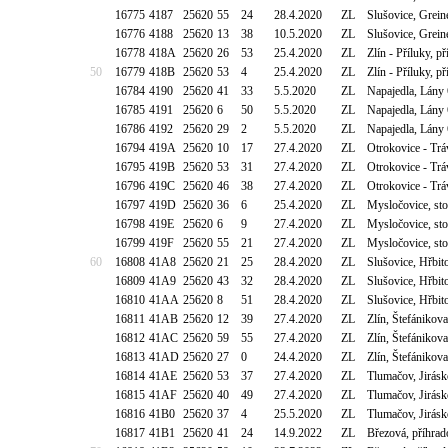
16775
4187
25620
55
24
28.4.2020
ZL
Slušovice, Grein
16776
4188
25620
13
38
10.5.2020
ZL
Slušovice, Grein
16778
418A
25620
26
53
25.4.2020
ZL
Zlín - Příluky, 
50
16779
418B
25620
53
4
25.4.2020
ZL
Zlín - Příluky, 
16784
4190
25620
41
33
5.5.2020
ZL
Napajedla, Lány 
16785
4191
25620
6
50
5.5.2020
ZL
Napajedla, Lány 
16786
4192
25620
29
2
5.5.2020
ZL
Napajedla, Lány 
16794
419A
25620
10
17
27.4.2020
ZL
Otrokovice - Tr
16795
419B
25620
53
31
27.4.2020
ZL
Otrokovice - Tr
16796
419C
25620
46
38
27.4.2020
ZL
Otrokovice - Tr
16797
419D
25620
36
6
25.4.2020
ZL
Mysločovice, st
16798
419E
25620
6
9
27.4.2020
ZL
Mysločovice, st
16799
419F
25620
55
21
27.4.2020
ZL
Mysločovice, st
60
16808
41A8
25620
21
25
28.4.2020
ZL
Slušovice, Hřbit
16809
41A9
25620
43
32
28.4.2020
ZL
Slušovice, Hřbit
16810
41AA
25620
8
51
28.4.2020
ZL
Slušovice, Hřbit
16811
41AB
25620
12
39
27.4.2020
ZL
Zlín, Štefánikov
16812
41AC
25620
59
55
27.4.2020
ZL
Zlín, Štefánikov
16813
41AD
25620
27
0
24.4.2020
ZL
Zlín, Štefánikov
16814
41AE
25620
53
37
27.4.2020
ZL
Tlumačov, Jirásk
16815
41AF
25620
40
49
27.4.2020
ZL
Tlumačov, Jirásk
16816
41B0
25620
37
4
25.5.2020
ZL
Tlumačov, Jirásk
16817
41B1
25620
41
24
14.9.2022
ZL
Březová, příhra