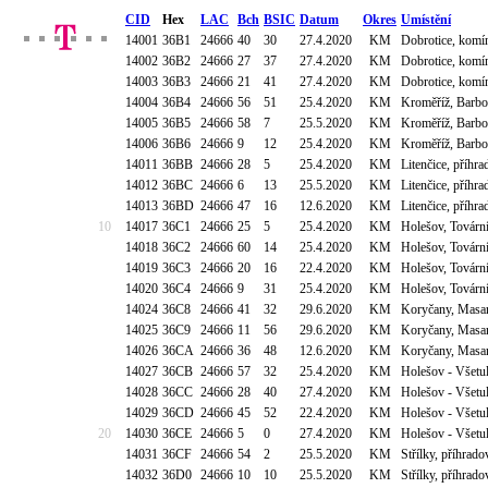
CID
Hex
LAC
Bch
BSIC
Datum
Okres
Umístění
14001
36B1
24666
40
30
27.4.2020
KM
Dobrotice, komín
14002
36B2
24666
27
37
27.4.2020
KM
Dobrotice, komín
14003
36B3
24666
21
41
27.4.2020
KM
Dobrotice, komín
14004
36B4
24666
56
51
25.4.2020
KM
Kroměříž, Barbo
14005
36B5
24666
58
7
25.5.2020
KM
Kroměříž, Barbo
14006
36B6
24666
9
12
25.4.2020
KM
Kroměříž, Barbo
14011
36BB
24666
28
5
25.4.2020
KM
Litenčice, příh
14012
36BC
24666
6
13
25.5.2020
KM
Litenčice, příh
14013
36BD
24666
47
16
12.6.2020
KM
Litenčice, příh
10
14017
36C1
24666
25
5
25.4.2020
KM
Holešov, Továr
14018
36C2
24666
60
14
25.4.2020
KM
Holešov, Továr
14019
36C3
24666
20
16
22.4.2020
KM
Holešov, Továr
14020
36C4
24666
9
31
25.4.2020
KM
Holešov, Továr
14024
36C8
24666
41
32
29.6.2020
KM
Koryčany, Masa
14025
36C9
24666
11
56
29.6.2020
KM
Koryčany, Masa
14026
36CA
24666
36
48
12.6.2020
KM
Koryčany, Masa
14027
36CB
24666
57
32
25.4.2020
KM
Holešov - Všetu
14028
36CC
24666
28
40
27.4.2020
KM
Holešov - Všetu
14029
36CD
24666
45
52
22.4.2020
KM
Holešov - Všetu
20
14030
36CE
24666
5
0
27.4.2020
KM
Holešov - Všetu
14031
36CF
24666
54
2
25.5.2020
KM
Střílky, příhrad
14032
36D0
24666
10
10
25.5.2020
KM
Střílky, příhrad