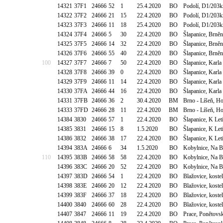
14321
37F1
24666
52
1
25.4.2020
BO
Podolí, D1/203k
14322
37F2
24666
21
15
22.4.2020
BO
Podolí, D1/203k
14323
37F3
24666
11
18
25.4.2020
BO
Podolí, D1/203k
14324
37F4
24666
5
30
22.4.2020
BO
Šlapanice, Brně
14325
37F5
24666
14
32
22.4.2020
BO
Šlapanice, Brně
14326
37F6
24666
55
40
22.4.2020
BO
Šlapanice, Brně
100
14327
37F7
24666
7
50
22.4.2020
BO
Šlapanice, Karl
14328
37F8
24666
39
0
22.4.2020
BO
Šlapanice, Karl
14329
37F9
24666
11
14
22.4.2020
BO
Šlapanice, Karl
14330
37FA
24666
44
16
22.4.2020
BO
Šlapanice, Karl
14331
37FB
24666
36
2
30.4.2020
BM
Brno - Líšeň, Ho
14333
37FD
24666
28
11
22.4.2020
BM
Brno - Líšeň, Ho
14384
3830
24666
57
1
22.4.2020
BO
Šlapanice, K Let
14385
3831
24666
15
8
1.5.2020
BO
Šlapanice, K Let
14386
3832
24666
38
17
22.4.2020
BO
Šlapanice, K Let
14394
383A
24666
6
34
1.5.2020
BO
Kobylnice, Na B
110
14395
383B
24666
58
58
22.4.2020
BO
Kobylnice, Na B
14396
383C
24666
20
52
22.4.2020
BO
Kobylnice, Na B
14397
383D
24666
54
1
22.4.2020
BO
Blažovice, kost
14398
383E
24666
20
12
22.4.2020
BO
Blažovice, kost
14399
383F
24666
37
18
22.4.2020
BO
Blažovice, kost
14400
3840
24666
60
28
22.4.2020
BO
Blažovice, kost
14407
3847
24666
11
19
22.4.2020
BO
Prace, Ponětovs