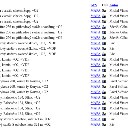
GPS
Foto
Autor
 v areálu cihelen Žopy, +O2
MAPA
Michal Vinter
 v areálu cihelen Žopy, +O2
MAPA
Michal Vinter
 v areálu cihelen Žopy, +O2
MAPA
Michal Vinter
řina 256 m, příhradový stožár u vodárny, +O2
MAPA
Zdeněk Gába
řina 256 m, příhradový stožár u vodárny, +O2
MAPA
Zdeněk Gába
řina 256 m, příhradový stožár u vodárny, +O2
MAPA
Zdeněk Gába
radový stožár v ovocné školce, +O2, +VDF
MAPA
Páv
radový stožár v ovocné školce, +O2, +VDF
MAPA
Páv
radový stožár v ovocné školce, +O2, +VDF
MAPA
Páv
ní, komín, +O2, +VDF
MAPA
Michal Vinter
ní, komín, +O2, +VDF
MAPA
Michal Vinter
ní, komín, +O2, +VDF
MAPA
Michal Vinter
ní, komín, +O2, +VDF
MAPA
Michal Vinter
rykova 260, komín fy Koryna, +O2
MAPA
Pavel Skřivá
rykova 260, komín fy Koryna, +O2
MAPA
Pavel Skřivá
rykova 260, komín fy Koryna, +O2
MAPA
Pavel Skřivá
ly, Palackého 134, Sfinx, +O2
MAPA
Michal Vinter
ly, Palackého 134, Sfinx, +O2
MAPA
Michal Vinter
ly, Palackého 134, Sfinx, +O2
MAPA
Michal Vinter
ly, Palackého 134, Sfinx, +O2
MAPA
Michal Vinter
ový stožár S od obce, kóta 321 m, +O2
MAPA
Páv
ový stožár S od obce, kóta 321 m, +O2
MAPA
Páv