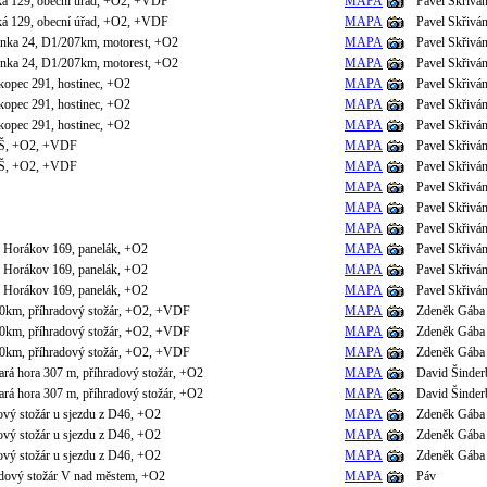
ká 129, obecní úřad, +O2, +VDF
MAPA
Pavel Skřivá
ká 129, obecní úřad, +O2, +VDF
MAPA
Pavel Skřivá
lenka 24, D1/207km, motorest, +O2
MAPA
Pavel Skřivá
lenka 24, D1/207km, motorest, +O2
MAPA
Pavel Skřivá
kopec 291, hostinec, +O2
MAPA
Pavel Skřivá
kopec 291, hostinec, +O2
MAPA
Pavel Skřivá
kopec 291, hostinec, +O2
MAPA
Pavel Skřivá
ZŠ, +O2, +VDF
MAPA
Pavel Skřivá
ZŠ, +O2, +VDF
MAPA
Pavel Skřivá
MAPA
Pavel Skřivá
MAPA
Pavel Skřivá
MAPA
Pavel Skřivá
 Horákov 169, panelák, +O2
MAPA
Pavel Skřivá
 Horákov 169, panelák, +O2
MAPA
Pavel Skřivá
 Horákov 169, panelák, +O2
MAPA
Pavel Skřivá
0km, příhradový stožár, +O2, +VDF
MAPA
Zdeněk Gába
0km, příhradový stožár, +O2, +VDF
MAPA
Zdeněk Gába
0km, příhradový stožár, +O2, +VDF
MAPA
Zdeněk Gába
ará hora 307 m, příhradový stožár, +O2
MAPA
David Šinder
ará hora 307 m, příhradový stožár, +O2
MAPA
David Šinder
ový stožár u sjezdu z D46, +O2
MAPA
Zdeněk Gába
ový stožár u sjezdu z D46, +O2
MAPA
Zdeněk Gába
ový stožár u sjezdu z D46, +O2
MAPA
Zdeněk Gába
adový stožár V nad městem, +O2
MAPA
Páv