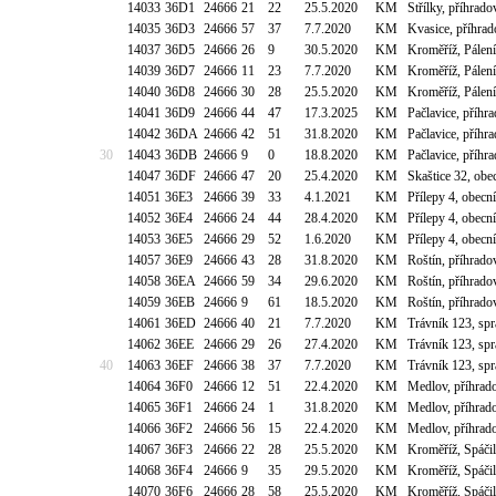
14033
36D1
24666
21
22
25.5.2020
KM
Střílky, příhrad
14035
36D3
24666
57
37
7.7.2020
KM
Kvasice, příhrad
14037
36D5
24666
26
9
30.5.2020
KM
Kroměříž, Pálen
14039
36D7
24666
11
23
7.7.2020
KM
Kroměříž, Pálen
14040
36D8
24666
30
28
25.5.2020
KM
Kroměříž, Pálen
14041
36D9
24666
44
47
17.3.2025
KM
Pačlavice, příhr
14042
36DA
24666
42
51
31.8.2020
KM
Pačlavice, příhr
30
14043
36DB
24666
9
0
18.8.2020
KM
Pačlavice, příhr
14047
36DF
24666
47
20
25.4.2020
KM
Skaštice 32, ob
14051
36E3
24666
39
33
4.1.2021
KM
Přílepy 4, obecn
14052
36E4
24666
24
44
28.4.2020
KM
Přílepy 4, obecn
14053
36E5
24666
29
52
1.6.2020
KM
Přílepy 4, obecn
14057
36E9
24666
43
28
31.8.2020
KM
Roštín, příhrado
14058
36EA
24666
59
34
29.6.2020
KM
Roštín, příhrado
14059
36EB
24666
9
61
18.5.2020
KM
Roštín, příhrado
14061
36ED
24666
40
21
7.7.2020
KM
Trávník 123, sp
14062
36EE
24666
29
26
27.4.2020
KM
Trávník 123, sp
40
14063
36EF
24666
38
37
7.7.2020
KM
Trávník 123, sp
14064
36F0
24666
12
51
22.4.2020
KM
Medlov, příhrad
14065
36F1
24666
24
1
31.8.2020
KM
Medlov, příhrad
14066
36F2
24666
56
15
22.4.2020
KM
Medlov, příhrad
14067
36F3
24666
22
28
25.5.2020
KM
Kroměříž, Spáči
14068
36F4
24666
9
35
29.5.2020
KM
Kroměříž, Spáči
14070
36F6
24666
28
58
25.5.2020
KM
Kroměříž, Spáči