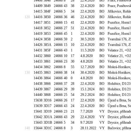
14408
3848
24666
8
28
22.4.2020
BO
Prace, Ponětovs
14409
3849
24666
43
38
22.4.2020
BO
Prace, Ponětovs
14415
384F
24666
5
34
22.4.2020
BO
Jiříkovice, Roh
120
14416
3850
24666
36
46
22.4.2020
BO
Jiříkovice, Roh
14417
3851
24666
15
41
22.4.2020
BO
Pozořice, Horní 
14418
3852
24666
27
51
22.4.2020
BO
Pozořice, Horní 
14419
3853
24666
45
1
22.4.2020
BO
Pozořice, Horní 
14424
3858
24666
59
2
30.5.2020
BO
Tvarožná 176, 
14426
385A
24666
15
10
22.4.2020
BO
Tvarožná 176, 
14431
385F
24666
43
1
11.5.2020
BO
Velatice 21, +O2
14432
3860
24666
10
17
4.8.2020
BO
Velatice 21, +O2
14433
3861
24666
23
30
4.8.2020
BO
Velatice 21, +O2
14434
3862
24666
8
55
12.7.2020
BO
Mokrá-Horákov,
130
14435
3863
24666
38
14
30.4.2020
BO
Mokrá-Horákov,
14436
3864
24666
40
0
4.8.2020
BO
Mokrá-Horákov,
14438
3866
24666
37
28
22.4.2020
BO
Holubice, D1/21
14439
3867
24666
29
39
15.1.2024
BO
Holubice, D1/21
14440
3868
24666
25
54
29.2.2024
BO
Holubice, D1/21
15638
3D16
24666
26
17
22.4.2020
BO
Újezd u Brna, St
15639
3D17
24666
43
24
22.4.2020
BO
Újezd u Brna, St
15641
3D19
24666
23
21
7.7.2020
VY
Drysice, příhrad
15642
3D1A
24666
43
29
22.4.2020
VY
Drysice, příhrad
15643
3D1B
24666
5
34
9.7.2020
VY
Drysice, příhrad
140
15644
3D1C
24666
8
3
28.11.2022
VY
Bučovice, příhr