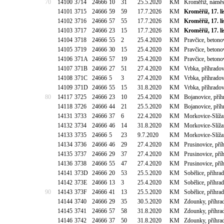
70
14100
3714
24666
10
31
25.5.2020
KM
Kroměříž, náměst
14101
3715
24666
59
59
17.7.2026
KM
Kroměříž, 17. l
14102
3716
24666
57
55
17.7.2026
KM
Kroměříž, 17. l
14103
3717
24666
23
15
17.7.2026
KM
Kroměříž, 17. l
14104
3718
24666
55
2
25.4.2020
KM
Pravčice, betono
14105
3719
24666
30
15
25.4.2020
KM
Pravčice, betono
14106
371A
24666
57
19
25.4.2020
KM
Pravčice, betono
14107
371B
24666
27
51
27.4.2020
KM
Vrbka, příhrado
14108
371C
24666
5
3
27.4.2020
KM
Vrbka, příhrado
14109
371D
24666
55
15
31.8.2020
KM
Vrbka, příhrado
80
14117
3725
24666
23
10
25.4.2020
KM
Bojanovice, příh
14118
3726
24666
44
21
25.5.2020
KM
Bojanovice, příh
14131
3733
24666
37
6
22.4.2020
KM
Morkovice-Slížan
14132
3734
24666
46
14
31.8.2020
KM
Morkovice-Slížan
14133
3735
24666
5
23
9.7.2020
KM
Morkovice-Slížan
14134
3736
24666
46
29
27.4.2020
KM
Prusinovice, př
14135
3737
24666
29
37
27.4.2020
KM
Prusinovice, př
14136
3738
24666
55
47
27.4.2020
KM
Prusinovice, př
14141
373D
24666
20
53
25.5.2020
KM
Sobělice, příhra
14142
373E
24666
13
3
25.4.2020
KM
Sobělice, příhra
90
14143
373F
24666
41
13
25.5.2020
KM
Sobělice, příhra
14144
3740
24666
29
35
30.5.2020
KM
Zdounky, příhra
14145
3741
24666
57
58
31.8.2020
KM
Zdounky, příhra
14146
3742
24666
37
50
31.8.2020
KM
Zdounky, příhra