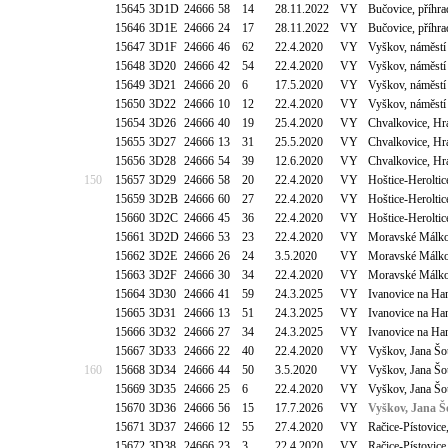
15645
3D1D
24666
58
14
28.11.2022
VY
Bučovice, příhr
15646
3D1E
24666
24
17
28.11.2022
VY
Bučovice, příhr
15647
3D1F
24666
46
62
22.4.2020
VY
Vyškov, náměstí
15648
3D20
24666
42
54
22.4.2020
VY
Vyškov, náměstí
15649
3D21
24666
20
6
17.5.2020
VY
Vyškov, náměstí
15650
3D22
24666
10
12
22.4.2020
VY
Vyškov, náměstí
15654
3D26
24666
40
19
25.4.2020
VY
Chvalkovice, Hr
15655
3D27
24666
13
31
25.5.2020
VY
Chvalkovice, Hr
15656
3D28
24666
54
39
12.6.2020
VY
Chvalkovice, Hr
150
15657
3D29
24666
58
20
22.4.2020
VY
Hoštice-Heroltic
15659
3D2B
24666
60
27
22.4.2020
VY
Hoštice-Heroltic
15660
3D2C
24666
45
36
22.4.2020
VY
Hoštice-Heroltic
15661
3D2D
24666
53
23
22.4.2020
VY
Moravské Málkov
15662
3D2E
24666
26
24
3.5.2020
VY
Moravské Málkov
15663
3D2F
24666
30
34
22.4.2020
VY
Moravské Málkov
15664
3D30
24666
41
59
24.3.2025
VY
Ivanovice na Ha
15665
3D31
24666
13
51
24.3.2025
VY
Ivanovice na Ha
15666
3D32
24666
27
34
24.3.2025
VY
Ivanovice na Ha
15667
3D33
24666
22
40
22.4.2020
VY
Vyškov, Jana Šo
160
15668
3D34
24666
44
50
3.5.2020
VY
Vyškov, Jana Šo
15669
3D35
24666
25
6
22.4.2020
VY
Vyškov, Jana Šo
15670
3D36
24666
56
15
17.7.2026
VY
Vyškov, Jana Š
15671
3D37
24666
12
55
27.4.2020
VY
Račice-Pístovice
15672
3D38
24666
23
3
22.4.2020
VY
Račice-Pístovice