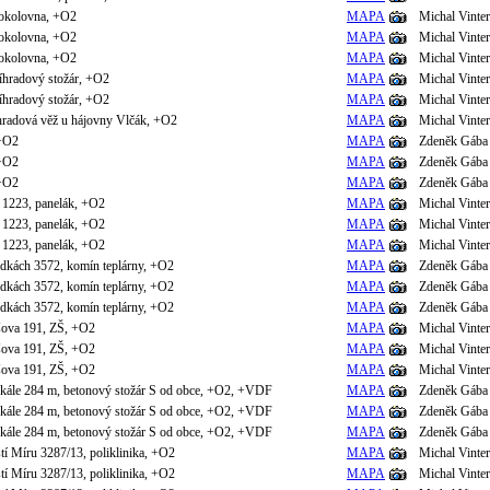
sokolovna, +O2
MAPA
Michal Vinter
sokolovna, +O2
MAPA
Michal Vinter
sokolovna, +O2
MAPA
Michal Vinter
íhradový stožár, +O2
MAPA
Michal Vinter
íhradový stožár, +O2
MAPA
Michal Vinter
íhradová věž u hájovny Vlčák, +O2
MAPA
Michal Vinter
 +O2
MAPA
Zdeněk Gába
 +O2
MAPA
Zdeněk Gába
 +O2
MAPA
Zdeněk Gába
I 1223, panelák, +O2
MAPA
Michal Vinter
I 1223, panelák, +O2
MAPA
Michal Vinter
I 1223, panelák, +O2
MAPA
Michal Vinter
dkách 3572, komín teplárny, +O2
MAPA
Zdeněk Gába
dkách 3572, komín teplárny, +O2
MAPA
Zdeněk Gába
dkách 3572, komín teplárny, +O2
MAPA
Zdeněk Gába
šova 191, ZŠ, +O2
MAPA
Michal Vinter
šova 191, ZŠ, +O2
MAPA
Michal Vinter
šova 191, ZŠ, +O2
MAPA
Michal Vinter
kále 284 m, betonový stožár S od obce, +O2, +VDF
MAPA
Zdeněk Gába
kále 284 m, betonový stožár S od obce, +O2, +VDF
MAPA
Zdeněk Gába
kále 284 m, betonový stožár S od obce, +O2, +VDF
MAPA
Zdeněk Gába
í Míru 3287/13, poliklinika, +O2
MAPA
Michal Vinter
í Míru 3287/13, poliklinika, +O2
MAPA
Michal Vinter