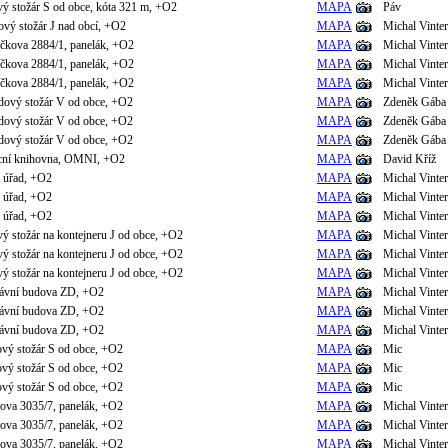
ový stožár S od obce, kóta 321 m, +O2
MAPA
Páv
ový stožár J nad obcí, +O2
MAPA
Michal Vinter
íčkova 2884/1, panelák, +O2
MAPA
Michal Vinter
íčkova 2884/1, panelák, +O2
MAPA
Michal Vinter
íčkova 2884/1, panelák, +O2
MAPA
Michal Vinter
adový stožár V od obce, +O2
MAPA
Zdeněk Gába
adový stožár V od obce, +O2
MAPA
Zdeněk Gába
adový stožár V od obce, +O2
MAPA
Zdeněk Gába
ecní knihovna, OMNI, +O2
MAPA
David Kříž
í úřad, +O2
MAPA
Michal Vinter
í úřad, +O2
MAPA
Michal Vinter
í úřad, +O2
MAPA
Michal Vinter
vý stožár na kontejneru J od obce, +O2
MAPA
Michal Vinter
vý stožár na kontejneru J od obce, +O2
MAPA
Michal Vinter
vý stožár na kontejneru J od obce, +O2
MAPA
Michal Vinter
rávní budova ZD, +O2
MAPA
Michal Vinter
rávní budova ZD, +O2
MAPA
Michal Vinter
rávní budova ZD, +O2
MAPA
Michal Vinter
ový stožár S od obce, +O2
MAPA
Mic
ový stožár S od obce, +O2
MAPA
Mic
ový stožár S od obce, +O2
MAPA
Mic
lova 3035/7, panelák, +O2
MAPA
Michal Vinter
lova 3035/7, panelák, +O2
MAPA
Michal Vinter
lova 3035/7, panelák, +O2
MAPA
Michal Vinter