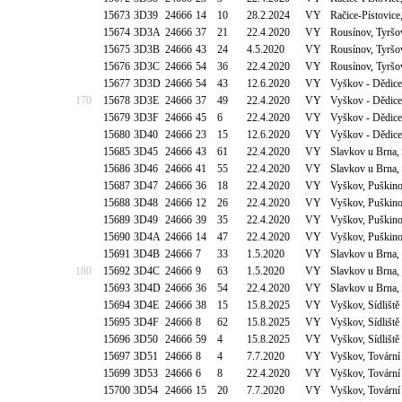
15673
3D39
24666
14
10
28.2.2024
VY
Račice-Pístovice
15674
3D3A
24666
37
21
22.4.2020
VY
Rousínov, Tyršo
15675
3D3B
24666
43
24
4.5.2020
VY
Rousínov, Tyršo
15676
3D3C
24666
54
36
22.4.2020
VY
Rousínov, Tyršo
15677
3D3D
24666
54
43
12.6.2020
VY
Vyškov - Dědice
170
15678
3D3E
24666
37
49
22.4.2020
VY
Vyškov - Dědice
15679
3D3F
24666
45
6
22.4.2020
VY
Vyškov - Dědice
15680
3D40
24666
23
15
12.6.2020
VY
Vyškov - Dědice
15685
3D45
24666
43
61
22.4.2020
VY
Slavkov u Brna,
15686
3D46
24666
41
55
22.4.2020
VY
Slavkov u Brna,
15687
3D47
24666
36
18
22.4.2020
VY
Vyškov, Puškino
15688
3D48
24666
12
26
22.4.2020
VY
Vyškov, Puškino
15689
3D49
24666
39
35
22.4.2020
VY
Vyškov, Puškino
15690
3D4A
24666
14
47
22.4.2020
VY
Vyškov, Puškino
15691
3D4B
24666
7
33
1.5.2020
VY
Slavkov u Brna,
180
15692
3D4C
24666
9
63
1.5.2020
VY
Slavkov u Brna,
15693
3D4D
24666
36
54
22.4.2020
VY
Slavkov u Brna,
15694
3D4E
24666
38
15
15.8.2025
VY
Vyškov, Sídlišt
15695
3D4F
24666
8
62
15.8.2025
VY
Vyškov, Sídlišt
15696
3D50
24666
59
4
15.8.2025
VY
Vyškov, Sídlišt
15697
3D51
24666
8
4
7.7.2020
VY
Vyškov, Tovární
15699
3D53
24666
6
8
22.4.2020
VY
Vyškov, Tovární
15700
3D54
24666
15
20
7.7.2020
VY
Vyškov, Tovární