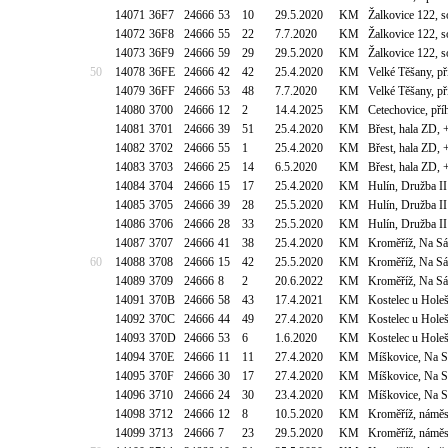
14071
36F7
24666
53
10
29.5.2020
KM
Žalkovice 122, 
14072
36F8
24666
55
22
7.7.2020
KM
Žalkovice 122, 
14073
36F9
24666
59
29
29.5.2020
KM
Žalkovice 122, 
50
14078
36FE
24666
42
42
25.4.2020
KM
Velké Těšany, př
14079
36FF
24666
53
48
7.7.2020
KM
Velké Těšany, př
14080
3700
24666
12
2
14.4.2025
KM
Cetechovice, př
14081
3701
24666
39
51
25.4.2020
KM
Břest, hala ZD,
14082
3702
24666
55
1
25.4.2020
KM
Břest, hala ZD,
14083
3703
24666
25
14
6.5.2020
KM
Břest, hala ZD,
14084
3704
24666
15
17
25.4.2020
KM
Hulín, Družba I
14085
3705
24666
39
28
25.5.2020
KM
Hulín, Družba I
14086
3706
24666
28
33
25.5.2020
KM
Hulín, Družba I
14087
3707
24666
41
38
25.4.2020
KM
Kroměříž, Na Sá
60
14088
3708
24666
15
42
25.5.2020
KM
Kroměříž, Na Sá
14089
3709
24666
8
2
20.6.2022
KM
Kroměříž, Na Sá
14091
370B
24666
58
43
17.4.2021
KM
Kostelec u Hole
14092
370C
24666
44
49
27.4.2020
KM
Kostelec u Hole
14093
370D
24666
53
6
1.6.2020
KM
Kostelec u Hole
14094
370E
24666
11
11
27.4.2020
KM
Míškovice, Na S
14095
370F
24666
30
17
27.4.2020
KM
Míškovice, Na S
14096
3710
24666
24
30
23.4.2020
KM
Míškovice, Na S
14098
3712
24666
12
8
10.5.2020
KM
Kroměříž, náměst
14099
3713
24666
7
23
29.5.2020
KM
Kroměříž, náměst