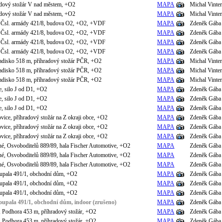
adový stožár V nad městem, +O2
MAPA
Michal Vinter
adový stožár V nad městem, +O2
MAPA
Michal Vinter
 Čsl. armády 421/8, budova O2, +O2, +VDF
MAPA
Zdeněk Gába
 Čsl. armády 421/8, budova O2, +O2, +VDF
MAPA
Zdeněk Gába
 Čsl. armády 421/8, budova O2, +O2, +VDF
MAPA
Zdeněk Gába
 Čsl. armády 421/8, budova O2, +O2, +VDF
MAPA
Zdeněk Gába
adisko 518 m, příhradový stožár PČR, +O2
MAPA
Michal Vinter
adisko 518 m, příhradový stožár PČR, +O2
MAPA
Michal Vinter
adisko 518 m, příhradový stožár PČR, +O2
MAPA
Michal Vinter
e, silo J od D1, +O2
MAPA
Zdeněk Gába
e, silo J od D1, +O2
MAPA
Zdeněk Gába
e, silo J od D1, +O2
MAPA
Zdeněk Gába
ice, příhradový stožár na Z okraji obce, +O2
MAPA
Zdeněk Gába
ice, příhradový stožár na Z okraji obce, +O2
MAPA
Zdeněk Gába
ice, příhradový stožár na Z okraji obce, +O2
MAPA
Zdeněk Gába
né, Osvoboditelů 889/89, hala Fischer Automotive, +O2
MAPA
Zdeněk Gába
né, Osvoboditelů 889/89, hala Fischer Automotive, +O2
MAPA
Zdeněk Gába
né, Osvoboditelů 889/89, hala Fischer Automotive, +O2
MAPA
Zdeněk Gába
upala 491/1, obchodní dům, +O2
MAPA
Zdeněk Gába
upala 491/1, obchodní dům, +O2
MAPA
Zdeněk Gába
upala 491/1, obchodní dům, +O2
MAPA
Zdeněk Gába
oupala 491/1, obchodní dům, indoor (zrušeno)
MAPA
Zdeněk Gába
, Podhora 453 m, příhradový stožár, +O2
MAPA
Zdeněk Gába
, Podhora 453 m, příhradový stožár, +O2
MAPA
Zdeněk Gába