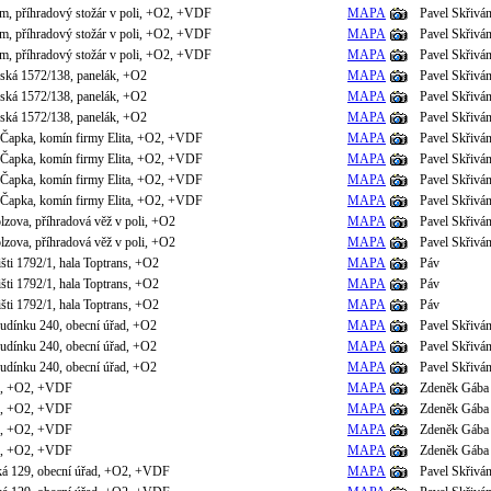
m, příhradový stožár v poli, +O2, +VDF
MAPA
Pavel Skřivá
m, příhradový stožár v poli, +O2, +VDF
MAPA
Pavel Skřivá
m, příhradový stožár v poli, +O2, +VDF
MAPA
Pavel Skřivá
nská 1572/138, panelák, +O2
MAPA
Pavel Skřivá
nská 1572/138, panelák, +O2
MAPA
Pavel Skřivá
nská 1572/138, panelák, +O2
MAPA
Pavel Skřivá
a Čapka, komín firmy Elita, +O2, +VDF
MAPA
Pavel Skřivá
a Čapka, komín firmy Elita, +O2, +VDF
MAPA
Pavel Skřivá
a Čapka, komín firmy Elita, +O2, +VDF
MAPA
Pavel Skřivá
a Čapka, komín firmy Elita, +O2, +VDF
MAPA
Pavel Skřivá
lzova, příhradová věž v poli, +O2
MAPA
Pavel Skřivá
lzova, příhradová věž v poli, +O2
MAPA
Pavel Skřivá
išti 1792/1, hala Toptrans, +O2
MAPA
Páv
išti 1792/1, hala Toptrans, +O2
MAPA
Páv
išti 1792/1, hala Toptrans, +O2
MAPA
Páv
udínku 240, obecní úřad, +O2
MAPA
Pavel Skřivá
udínku 240, obecní úřad, +O2
MAPA
Pavel Skřivá
udínku 240, obecní úřad, +O2
MAPA
Pavel Skřivá
el, +O2, +VDF
MAPA
Zdeněk Gába
el, +O2, +VDF
MAPA
Zdeněk Gába
el, +O2, +VDF
MAPA
Zdeněk Gába
el, +O2, +VDF
MAPA
Zdeněk Gába
ká 129, obecní úřad, +O2, +VDF
MAPA
Pavel Skřivá