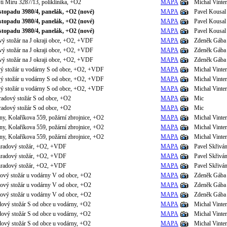
í Míru 3287/13, poliklinika, +O2
MAPA
Michal Vinter
istopadu 3980/4, panelák, +O2 (nové)
MAPA
Pavel Kousal
istopadu 3980/4, panelák, +O2 (nové)
MAPA
Pavel Kousal
istopadu 3980/4, panelák, +O2 (nové)
MAPA
Pavel Kousal
vý stožár na J okraji obce, +O2, +VDF
MAPA
Zdeněk Gába
vý stožár na J okraji obce, +O2, +VDF
MAPA
Zdeněk Gába
vý stožár na J okraji obce, +O2, +VDF
MAPA
Zdeněk Gába
vý stožár u vodárny S od obce, +O2, +VDF
MAPA
Michal Vinter
vý stožár u vodárny S od obce, +O2, +VDF
MAPA
Michal Vinter
vý stožár u vodárny S od obce, +O2, +VDF
MAPA
Michal Vinter
radový stožár S od obce, +O2
MAPA
Mic
radový stožár S od obce, +O2
MAPA
Mic
y, Kolaříkova 559, požární zbrojnice, +O2
MAPA
Michal Vinter
y, Kolaříkova 559, požární zbrojnice, +O2
MAPA
Michal Vinter
y, Kolaříkova 559, požární zbrojnice, +O2
MAPA
Michal Vinter
íhradový stožár, +O2, +VDF
MAPA
Pavel Skřivá
íhradový stožár, +O2, +VDF
MAPA
Pavel Skřivá
íhradový stožár, +O2, +VDF
MAPA
Pavel Skřivá
dový stožár u vodárny V od obce, +O2
MAPA
Zdeněk Gába
dový stožár u vodárny V od obce, +O2
MAPA
Zdeněk Gába
dový stožár u vodárny V od obce, +O2
MAPA
Zdeněk Gába
dový stožár S od obce u vodárny, +O2
MAPA
Michal Vinter
dový stožár S od obce u vodárny, +O2
MAPA
Michal Vinter
dový stožár S od obce u vodárny, +O2
MAPA
Michal Vinter