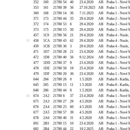
352
160
21780
54
40
23.4.2020
AB
Praha 1 - Nové 
353
161
21780
39
56
27.10.2023
AB
Praha 1 - Nové 
360
168
21780
14
36
7.11.2023
AB
Praha 1 - Nové 
371
173
21780
44
35
29.4.2020
AB
Praha 2 - Nové 
372
174
21780
53
6
29.4.2020
AB
Praha 2 - Nové 
373
175
21780
15
50
29.4.2020
AB
Praha 2 - Nové 
457
1C9
21780
56
21
29.4.2020
AB
Praha 4 - Nusle,
30
458
1CA
21780
43
62
29.4.2020
AB
Praha 4 - Nusle,
459
1CB
21780
36
3
29.4.2020
AB
Praha 4 - Nusle,
471
1D7
21780
28
21
23.4.2020
AB
Praha 2 - Nové 
472
1D8
21780
40
56
9.12.2024
AB
Praha 2 - Nové 
477
1DD
21780
37
9
23.4.2020
AB
Praha 1 - Nové M
478
1DE
21780
59
19
25.4.2020
AB
Praha 1 - Nové M
479
1DF
21780
20
36
23.4.2020
AB
Praha 1 - Nové M
644
284
21780
26
0
1.5.2020
AB
Praha 8 - Karlín
645
285
21780
15
11
1.5.2020
AB
Praha 8 - Karlín
646
286
21780
44
8
1.5.2020
AB
Praha 8 - Karlín
40
674
2A2
21780
6
37
23.4.2020
AB
Praha 1 - Nové 
675
2A3
21780
27
29
4.5.2020
AB
Praha 1 - Nové 
676
2A4
21780
25
60
4.5.2020
AB
Praha 1 - Nové 
677
2A5
21780
57
39
4.5.2020
AB
Praha 1 - Nové M
678
2A6
21780
40
31
4.5.2020
AB
Praha 1 - Nové 
691
2B3
21780
15
10
23.4.2020
AB
Praha 1 - Nové 
692
2B4
21780
44
22
19.2.2025
AB
Praha 1 - Nové 