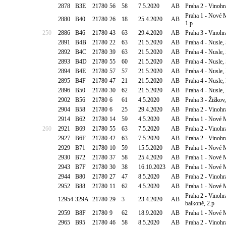
2878
B3E
21780
56
58
7.5.2020
AB
Praha 2 - Vinohr
Praha 1 - Nové M
2880
B40
21780
26
18
25.4.2020
AB
1.p
250
2886
B46
21780
43
63
29.4.2020
AB
Praha 3 - Vinohr
2891
B4B
21780
22
63
21.5.2020
AB
Praha 4 - Nusle,
2892
B4C
21780
39
63
21.5.2020
AB
Praha 4 - Nusle,
2893
B4D
21780
55
60
21.5.2020
AB
Praha 4 - Nusle,
2894
B4E
21780
57
57
21.5.2020
AB
Praha 4 - Nusle,
2895
B4F
21780
47
21
21.5.2020
AB
Praha 4 - Nusle,
2896
B50
21780
30
62
21.5.2020
AB
Praha 4 - Nusle,
2902
B56
21780
6
61
4.5.2020
AB
Praha 3 - Žižkov
2904
B58
21780
6
25
29.4.2020
AB
Praha 2 - Vinoh
2914
B62
21780
14
59
4.5.2020
AB
Praha 1 - Nové 
260
2921
B69
21780
55
63
7.5.2020
AB
Praha 2 - Vinohr
2927
B6F
21780
42
63
7.5.2020
AB
Praha 2 - Vinohr
2929
B71
21780
10
59
15.5.2020
AB
Praha 1 - Nové M
2930
B72
21780
37
58
25.4.2020
AB
Praha 1 - Nové M
2943
B7F
21780
30
38
16.10.2023
AB
Praha 1 - Nové M
2944
B80
21780
27
47
8.5.2020
AB
Praha 2 - Vinohr
2952
B88
21780
11
62
4.5.2020
AB
Praha 1 - Nové M
Praha 2 - Vinohr
12954
329A
21780
29
3
23.4.2020
AB
balkoně, 2.p
2959
B8F
21780
9
62
18.9.2020
AB
Praha 1 - Nové M
2965
B95
21780
46
58
8.5.2020
AB
Praha 2 - Vinohr