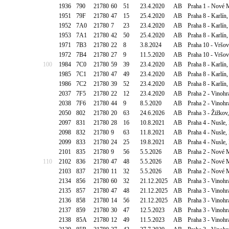
1936
790
21780
60
51
23.4.2020
AB
Praha 1 - Nové 
1951
79F
21780
47
15
25.4.2020
AB
Praha 8 - Karlín
1952
7A0
21780
7
23
23.4.2020
AB
Praha 8 - Karlín
1953
7A1
21780
42
50
25.4.2020
AB
Praha 8 - Karlín
1971
7B3
21780
22
8
3.8.2024
AB
Praha 10 - Vršov
1972
7B4
21780
27
9
11.5.2020
AB
Praha 10 - Vršov
100
1984
7C0
21780
59
39
23.4.2020
AB
Praha 8 - Karlín
1985
7C1
21780
47
49
23.4.2020
AB
Praha 8 - Karlín
1986
7C2
21780
39
52
23.4.2020
AB
Praha 8 - Karlín
2037
7F5
21780
22
12
23.4.2020
AB
Praha 2 - Vinoh
2038
7F6
21780
44
9
8.5.2020
AB
Praha 2 - Vinoh
2050
802
21780
20
63
24.6.2026
AB
Praha 3 - Žižkov
2097
831
21780
28
16
10.8.2021
AB
Praha 4 - Nusle
2098
832
21780
9
63
11.8.2021
AB
Praha 4 - Nusle
2099
833
21780
24
25
19.8.2021
AB
Praha 4 - Nusle
2101
835
21780
9
56
5.5.2026
AB
Praha 2 - Nové 
110
2102
836
21780
47
48
5.5.2026
AB
Praha 2 - Nové 
2103
837
21780
11
32
5.5.2026
AB
Praha 2 - Nové 
2134
856
21780
60
32
21.12.2025
AB
Praha 3 - Vinohr
2135
857
21780
47
48
21.12.2025
AB
Praha 3 - Vinohr
2136
858
21780
14
56
21.12.2025
AB
Praha 3 - Vinohr
2137
859
21780
30
47
12.5.2023
AB
Praha 3 - Vinoh
2138
85A
21780
12
49
11.5.2023
AB
Praha 3 - Vinoh