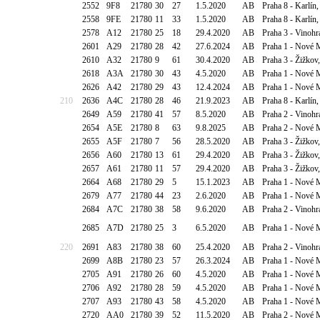
2552
9F8
21780
30
27
1.5.2020
AB
Praha 8 - Karlín
2558
9FE
21780
11
33
1.5.2020
AB
Praha 8 - Karlín
2578
A12
21780
25
18
29.4.2020
AB
Praha 3 - Vinohr
2601
A29
21780
28
42
27.6.2024
AB
Praha 1 - Nové 
2610
A32
21780
9
61
30.4.2020
AB
Praha 3 - Žižko
2618
A3A
21780
30
43
4.5.2020
AB
Praha 1 - Nové M
2626
A42
21780
29
43
12.4.2024
AB
Praha 1 - Nové 
210
2636
A4C
21780
28
46
21.9.2023
AB
Praha 8 - Karlín
2649
A59
21780
41
57
8.5.2020
AB
Praha 2 - Vinohr
2654
A5E
21780
8
63
9.8.2025
AB
Praha 2 - Nové 
2655
A5F
21780
7
56
28.5.2020
AB
Praha 3 - Žižkov
2656
A60
21780
13
61
29.4.2020
AB
Praha 3 - Žižkov
2657
A61
21780
11
57
29.4.2020
AB
Praha 3 - Žižkov
2664
A68
21780
29
5
15.1.2023
AB
Praha 1 - Nové 
2679
A77
21780
44
23
2.6.2020
AB
Praha 1 - Nové M
2684
A7C
21780
38
58
9.6.2020
AB
Praha 2 - Vinohr
2685
A7D
21780
25
3
6.5.2020
AB
Praha 1 - Nové M
220
2691
A83
21780
38
60
25.4.2020
AB
Praha 2 - Vinohr
2699
A8B
21780
23
57
26.3.2024
AB
Praha 1 - Nové M
2705
A91
21780
26
60
4.5.2020
AB
Praha 1 - Nové 
2706
A92
21780
28
59
4.5.2020
AB
Praha 1 - Nové 
2707
A93
21780
43
58
4.5.2020
AB
Praha 1 - Nové 
2720
AA0
21780
39
52
11.5.2020
AB
Praha 2 - Nové M