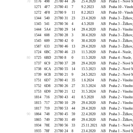
70
1176
498
21780
44
26
25.4.2020
AB
Praha 1 - Nové 
1271
4F7
21780
41
7
9.2.2023
AB
Praha 10 - Vino
1272
4F8
21780
9
11
8.2.2023
AB
Praha 10 - Vino
1344
540
21780
31
23
23.4.2020
AB
Praha 3 - Žižko
1345
541
21780
56
4
4.5.2020
AB
Praha 3 - Žižko
1444
5A4
21780
29
14
29.4.2020
AB
Praha 3 - Vinohr
1544
608
21780
28
3
30.4.2020
AB
Praha 3 - Žižko
1545
609
21780
42
0
30.4.2020
AB
Praha 3 - Žižko
1587
633
21780
46
13
29.4.2020
AB
Praha 3 - Žižko
1724
6BC
21780
46
23
11.5.2020
AB
Praha 4 - Nusle,
80
1725
6BD
21780
8
0
11.5.2020
AB
Praha 4 - Nusle,
1737
6C9
21780
37
28
29.4.2020
AB
Praha 2 - Nové M
1738
6CA
21780
55
14
15.5.2023
AB
Praha 2 - Nové M
1739
6CB
21780
21
9
24.5.2023
AB
Praha 2 - Nové M
1751
6D7
21780
41
35
1.6.2024
AB
Praha 2 - Vinoh
1752
6D8
21780
26
27
31.5.2024
AB
Praha 2 - Vinoh
1753
6D9
21780
21
12
31.5.2024
AB
Praha 2 - Vinoh
1814
716
21780
43
41
8.5.2020
AB
Praha 2 - Vinohr
1815
717
21780
10
29
29.4.2020
AB
Praha 2 - Vinohr
1817
719
21780
53
44
29.4.2020
AB
Praha 2 - Vinoh
90
1864
748
21780
45
59
22.4.2020
AB
Praha 3 - Žižko
1865
749
21780
31
49
29.4.2020
AB
Praha 3 - Žižko
1934
78E
21780
56
33
25.11.2021
AB
Praha 1 - Nové 
1935
78F
21780
24
8
23.4.2020
AB
Praha 1 - Nové 