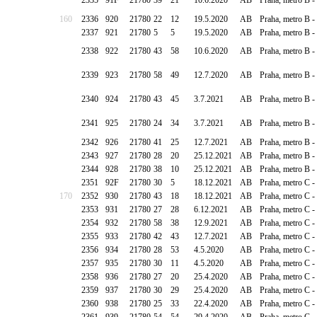
2335
91F
21780
39
21
10.6.2020
AB
Praha, metro B -
160
2336
920
21780
22
12
19.5.2020
AB
Praha, metro B -
2337
921
21780
5
5
19.5.2020
AB
Praha, metro B -
2338
922
21780
43
58
10.6.2020
AB
Praha, metro B 
2339
923
21780
58
49
12.7.2020
AB
Praha, metro B 
2340
924
21780
43
45
3.7.2021
AB
Praha, metro B 
2341
925
21780
24
34
3.7.2021
AB
Praha, metro B 
2342
926
21780
41
25
12.7.2021
AB
Praha, metro B -
2343
927
21780
28
20
25.12.2021
AB
Praha, metro B -
2344
928
21780
38
10
25.12.2021
AB
Praha, metro B 
2351
92F
21780
30
5
18.12.2021
AB
Praha, metro C -
170
2352
930
21780
43
18
18.12.2021
AB
Praha, metro C -
2353
931
21780
27
28
6.12.2021
AB
Praha, metro C -
2354
932
21780
58
38
12.9.2021
AB
Praha, metro C -
2355
933
21780
42
43
12.7.2021
AB
Praha, metro C -
2356
934
21780
28
53
4.5.2020
AB
Praha, metro C -
2357
935
21780
30
11
4.5.2020
AB
Praha, metro C -
2358
936
21780
27
20
25.4.2020
AB
Praha, metro C -
2359
937
21780
30
29
25.4.2020
AB
Praha, metro C -
2360
938
21780
25
33
22.4.2020
AB
Praha, metro C 