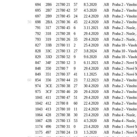
694
2B6
21780
21
57
8.5.2020
AB
Praha 2 - Vinohr
695
2B7
21780
42
57
4.5.2020
AB
Praha 2 - Vinohr
697
2B9
21780
45
24
22.4.2020
AB
Praha 2 - Vinoh
50
698
2BA
21780
36
45
22.4.2020
AB
Praha 2 - Vinoh
791
317
21780
45
6
3.11.2021
AB
Praha 2 - Nusle,
792
318
21780
28
6
29.4.2020
AB
Praha 2 - Nusle,
793
319
21780
26
35
29.4.2020
AB
Praha 2 - Nusle,
827
33B
21780
11
2
25.4.2020
AB
Praha 10 - Vino
828
33C
21780
13
27
3.8.2024
AB
Praha 10 - Vino
829
33D
21780
52
9
9.6.2020
AB
Praha 10 - Vino
847
34F
21780
12
3
6.11.2021
AB
Praha 2 - Nové 
848
350
21780
7
9
29.4.2020
AB
Praha 2 - Nové 
849
351
21780
37
41
1.1.2025
AB
Praha 2 - Nové 
60
854
356
21780
44
23
7.12.2023
AB
Praha 2 - Vinohr
974
3CE
21780
38
27
30.4.2020
AB
Praha 2 - Vinohr
975
3CF
21780
46
20
29.4.2020
AB
Praha 2 - Vinohr
1041
411
21780
47
51
29.4.2020
AB
Praha 2 - Vinohr
1042
412
21780
8
60
22.4.2020
AB
Praha 2 - Vinohr
1043
413
21780
10
11
22.4.2020
AB
Praha 2 - Vinohr
1064
428
21780
38
30
23.4.2020
AB
Praha 4 - Nusle,
1067
42B
21780
13
53
4.5.2020
AB
Praha 4 - Nusle
1174
496
21780
31
0
23.4.2020
AB
Praha 1 - Nové 
1175
497
21780
24
13
1.5.2020
AB
Praha 1 - Nové 