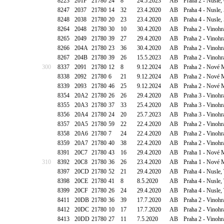
8223
201F
21780
24
8
24.5.2023
AB
Praha 2 - Nusle,
8247
2037
21780
14
32
23.4.2020
AB
Praha 4 - Nusle
8248
2038
21780
20
23
23.4.2020
AB
Praha 4 - Nusle
8264
2048
21780
30
10
30.4.2020
AB
Praha 2 - Vinoh
8265
2049
21780
39
27
29.4.2020
AB
Praha 2 - Vinoh
8266
204A
21780
23
36
30.4.2020
AB
Praha 2 - Vinoh
8267
204B
21780
39
26
15.5.2023
AB
Praha 2 - Vinohr
300
8337
2091
21780
12
8
9.12.2024
AB
Praha 2 - Nové 
8338
2092
21780
6
21
9.12.2024
AB
Praha 2 - Nové 
8339
2093
21780
46
25
9.12.2024
AB
Praha 2 - Nové 
8354
20A2
21780
26
26
29.4.2020
AB
Praha 3 - Vinohr
8355
20A3
21780
37
33
25.4.2020
AB
Praha 3 - Vinohr
8356
20A4
21780
24
20
25.7.2023
AB
Praha 3 - Vinohr
8357
20A5
21780
59
22
22.4.2020
AB
Praha 2 - Vinoh
8358
20A6
21780
7
24
22.4.2020
AB
Praha 2 - Vinoh
8359
20A7
21780
40
38
22.4.2020
AB
Praha 2 - Vinoh
8391
20C7
21780
43
16
29.4.2020
AB
Praha 1 - Nové 
310
8392
20C8
21780
36
26
23.4.2020
AB
Praha 1 - Nové 
8397
20CD
21780
52
21
29.4.2020
AB
Praha 4 - Nusle,
8398
20CE
21780
41
8
8.5.2020
AB
Praha 4 - Nusle,
8399
20CF
21780
26
24
29.4.2020
AB
Praha 4 - Nusle,
8411
20DB
21780
36
39
17.7.2020
AB
Praha 2 - Vinoh
8412
20DC
21780
10
17
17.7.2020
AB
Praha 2 - Vinoh
8413
20DD
21780
27
11
7.5.2020
AB
Praha 2 - Vinoh