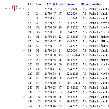
CID
Hex
LAC
Bch
BSIC
Datum
Okres
Umístění
1
1
21780
37
3
3.5.2020
AB
Praha 2 - Vinoh
2
2
21780
47
47
3.5.2020
AB
Praha 2 - Vinoh
3
3
21780
41
2
3.5.2020
AB
Praha 2 - Vinoh
57
39
21780
5
6
25.4.2020
AB
Praha 1 - Nové 
58
3A
21780
56
26
23.4.2020
AB
Praha 1 - Nové 
59
3B
21780
31
50
25.4.2020
AB
Praha 1 - Nové 
81
51
21780
14
12
23.4.2020
AB
Praha 3 - Žižkov
82
52
21780
42
11
23.4.2020
AB
Praha 3 - Žižkov
83
53
21780
9
29
23.4.2020
AB
Praha 3 - Žižkov
10
94
5E
21780
24
2
8.5.2020
AB
Praha 2 - Vinohr
95
5F
21780
58
13
21.12.2024
AB
Praha 2 - Vinohr
174
AE
21780
55
46
30.4.2020
AB
Praha 3 - Žižkov
227
E3
21780
46
56
23.4.2020
AB
Praha 2 - Nové M
228
E4
21780
41
42
25.4.2020
AB
Praha 2 - Nové M
229
E5
21780
54
1
22.2.2023
AB
Praha 2 - Nové M
247
F7
21780
28
30
23.4.2020
AB
Praha 2 - Vinohr
248
F8
21780
10
4
20.12.2024
AB
Praha 2 - Vinohr
249
F9
21780
23
47
23.4.2020
AB
Praha 2 - Vinohr
337
151
21780
47
53
29.4.2020
AB
Praha 2 - Vinohr
20
338
152
21780
40
26
29.4.2020
AB
Praha 2 - Vinohr
339
153
21780
60
54
29.4.2020
AB
Praha 2 - Vinohr
351
15F
21780
46
25
23.4.2020
AB
Praha 1 - Nové 