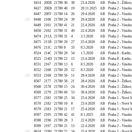
8414
20DE
21780
36
38
23.4.2020
AB
Praha 3 - Žižkov
8427
20EB
21780
40
19
20.11.2025
AB
Praha 2 - Vinohra
8447
20FF
21780
14
26
29.4.2020
AB
Praha 2 - Vinoh
320
8448
2100
21780
24
39
29.4.2020
AB
Praha 2 - Vinoh
8449
2101
21780
41
21
22.4.2020
AB
Praha 2 - Vinoh
8450
2102
21780
31
49
22.4.2020
AB
Praha 2 - Vinoh
8474
211A
21780
31
4
3.5.2020
AB
Praha 2 - Vinoh
8475
211B
21780
20
27
25.4.2020
AB
Praha 2 - Vinoh
8476
211C
21780
8
33
8.5.2020
AB
Praha 2 - Vinoh
8524
214C
21780
20
54
1.5.2020
AB
Praha 8 - Karlín
8525
214D
21780
22
15
23.4.2020
AB
Praha 8 - Karlín
8551
2167
21780
13
6
8.5.2020
AB
Praha 2 - Vinohr
8552
2168
21780
29
12
8.5.2020
AB
Praha 2 - Vinohr
330
8553
2169
21780
56
11
29.4.2020
AB
Praha 2 - Vinohr
8567
2177
21780
58
21
28.4.2020
AB
Praha 3 - Žižkov
8568
2178
21780
15
24
30.4.2020
AB
Praha 3 - Žižkov
8569
2179
21780
60
53
30.4.2020
AB
Praha 3 - Žižkov
8577
2181
21780
25
34
25.4.2020
AB
Praha 1 - Nové M
8578
2182
21780
10
8
23.4.2020
AB
Praha 1 - Nové M
8579
2183
21780
21
17
25.4.2020
AB
Praha 1 - Nové M
8597
2195
21780
42
41
8.1.2025
AB
Praha 2 - Vinoh
8598
2196
21780
28
3
22.4.2020
AB
Praha 2 - Vinoh
8599
2197
21780
21
13
22.4.2020
AB
Praha 2 - Vinoh
340
8624
21B0
21780
52
24
25.4.2020
AB
Praha 1 - Nové 