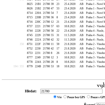
8625
21B1
21780
39
23
25.4.2020
AB
Praha 1 - Nové 
8626
21B2
21780
47
53
23.4.2020
AB
Praha 1 - Nové 
8714
220A
21780
54
7
23.4.2020
AB
Praha 1 - Nové 
8715
220B
21780
36
8
23.4.2020
AB
Praha 1 - Nové 
8716
220C
21780
12
21
23.4.2020
AB
Praha 1 - Nové 
8737
2221
21780
57
63
10.8.2021
AB
Praha 2 - Vinohr
8744
2228
21780
58
22
23.4.2020
AB
Praha 4 - Nusle,
8745
2229
21780
55
31
11.5.2020
AB
Praha 4 - Nusle,
8746
222A
21780
42
32
11.5.2020
AB
Praha 4 - Nusle,
350
8751
222F
21780
11
59
21.8.2020
AB
Praha 2 - Vinoh
8752
2230
21780
42
17
21.8.2020
AB
Praha 2 - Vinoh
8753
2231
21780
8
26
21.8.2020
AB
Praha 2 - Vinoh
8777
2249
21780
12
3
10.8.2021
AB
Praha 3 - Vinohr
8778
224A
21780
28
8
10.8.2021
AB
Praha 3 - Vinohr
194 / 355
8779
224B
21780
53
18
10.8.2021
AB
Praha 3 - Vinohr
Hledat:
Vše
Pouze bez GPS
Pouze s GP
Řazení