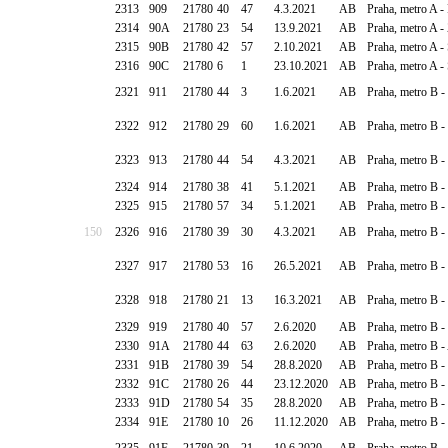
2313
909
21780
40
47
4.3.2021
AB
Praha, metro A -
2314
90A
21780
23
54
13.9.2021
AB
Praha, metro A -
2315
90B
21780
42
57
2.10.2021
AB
Praha, metro A -
2316
90C
21780
6
1
23.10.2021
AB
Praha, metro A -
2321
911
21780
44
3
1.6.2021
AB
Praha, metro B - 
2322
912
21780
29
60
1.6.2021
AB
Praha, metro B -
2323
913
21780
44
54
4.3.2021
AB
Praha, metro B -
2324
914
21780
38
41
5.1.2021
AB
Praha, metro B -
2325
915
21780
57
34
5.1.2021
AB
Praha, metro B -
150
2326
916
21780
39
30
4.3.2021
AB
Praha, metro B 
2327
917
21780
53
16
26.5.2021
AB
Praha, metro B -
2328
918
21780
21
13
16.3.2021
AB
Praha, metro B -
2329
919
21780
40
57
2.6.2020
AB
Praha, metro B -
2330
91A
21780
44
63
2.6.2020
AB
Praha, metro B -
2331
91B
21780
39
54
28.8.2020
AB
Praha, metro B -
2332
91C
21780
26
44
23.12.2020
AB
Praha, metro B -
2333
91D
21780
54
35
28.8.2020
AB
Praha, metro B 
2334
91E
21780
10
26
11.12.2020
AB
Praha, metro B -