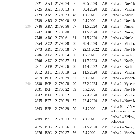
2721
AA1
21780
24
56
20.5.2020
AB
Praha 2 - Nové M
2725
AA5
21780
53
9
30.4.2020
AB
Praha 3 - Vinohr
2729
AA9
21780
53
48
1.5.2020
AB
Praha 8 - Karlín
2739
AB3
21780
60
33
6.5.2020
AB
Praha 2 - Nové M
230
2746
ABA
21780
36
57
11.5.2020
AB
Praha 4 - Nusle,
2747
ABB
21780
40
63
11.5.2020
AB
Praha 4 - Nusle,
2748
ABC
21780
6
61
21.5.2020
AB
Praha 4 - Nusle,
2754
AC2
21780
38
60
29.4.2020
AB
Praha 3 - Vinoh
2773
AD5
21780
38
57
22.11.2022
AB
Praha 2 - Nové M
2786
AE2
21780
54
36
1.5.2020
AB
Praha 8 - Karlín,
2796
AEC
21780
57
61
11.7.2023
AB
Praha 8 - Karlín
2811
AFB
21780
56
60
14.4.2022
AB
Praha 8 - Karlín,
2812
AFC
21780
39
62
11.5.2020
AB
Praha 2 - Vinohr
2819
B03
21780
55
32
8.5.2020
AB
Praha 2 - Vinohr
240
2830
B0E
21780
58
60
27.2.2025
AB
Praha 2 - Vyšehr
2831
B0F
21780
22
59
3.5.2020
AB
Praha 2 - Nové 
2842
B1A
21780
52
53
22.4.2020
AB
Praha 2 - Vinohr
2855
B27
21780
59
52
23.4.2020
AB
Praha 1 - Nové 
Praha 10 - Vršo
2863
B2F
21780
39
59
8.5.2020
AB
veterinární ordin
Praha 3 - Žižkov
2865
B31
21780
23
57
4.5.2020
AB
vchodem
2875
B3B
21780
26
60
21.5.2020
AB
Praha 4 - Nusle,
2876
B3C
21780
37
56
7.5.2020
AB
Praha 2 - Vinohr