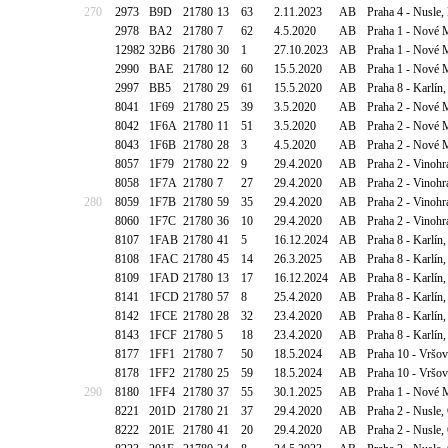
270
2973
B9D
21780
13
63
2.11.2023
AB
Praha 4 - Nusle
2978
BA2
21780
7
62
4.5.2020
AB
Praha 1 - Nové M
12982
32B6
21780
30
1
27.10.2023
AB
Praha 1 - Nové M
2990
BAE
21780
12
60
15.5.2020
AB
Praha 1 - Nové M
2997
BB5
21780
29
61
15.5.2020
AB
Praha 8 - Karlín,
8041
1F69
21780
25
39
3.5.2020
AB
Praha 2 - Nové 
8042
1F6A
21780
11
51
3.5.2020
AB
Praha 2 - Nové 
8043
1F6B
21780
28
3
4.5.2020
AB
Praha 2 - Nové 
8057
1F79
21780
22
9
29.4.2020
AB
Praha 2 - Vinohr
8058
1F7A
21780
7
27
29.4.2020
AB
Praha 2 - Vinohr
280
8059
1F7B
21780
59
35
29.4.2020
AB
Praha 2 - Vinohr
8060
1F7C
21780
36
10
29.4.2020
AB
Praha 2 - Vinohr
8107
1FAB
21780
41
5
16.12.2024
AB
Praha 8 - Karlín
8108
1FAC
21780
45
14
26.3.2025
AB
Praha 8 - Karlín
8109
1FAD
21780
13
17
16.12.2024
AB
Praha 8 - Karlín
8141
1FCD
21780
57
8
25.4.2020
AB
Praha 8 - Karlín
8142
1FCE
21780
28
32
23.4.2020
AB
Praha 8 - Karlín
8143
1FCF
21780
5
18
23.4.2020
AB
Praha 8 - Karlín
8177
1FF1
21780
7
50
18.5.2024
AB
Praha 10 - Vršo
8178
1FF2
21780
25
59
18.5.2024
AB
Praha 10 - Vršo
290
8180
1FF4
21780
37
55
30.1.2025
AB
Praha 1 - Nové 
8221
201D
21780
21
37
29.4.2020
AB
Praha 2 - Nusle,
8222
201E
21780
41
20
29.4.2020
AB
Praha 2 - Nusle,