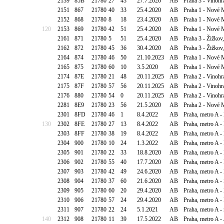
2139
85B
21780
27
43
27.7.2020
AB
Praha 3 - Vinoh
2151
867
21780
40
33
25.4.2020
AB
Praha 1 - Nové 
2152
868
21780
8
18
23.4.2020
AB
Praha 1 - Nové 
120
2153
869
21780
42
51
25.4.2020
AB
Praha 1 - Nové 
2161
871
21780
5
51
25.4.2020
AB
Praha 3 - Žižko
2162
872
21780
45
36
30.4.2020
AB
Praha 3 - Žižko
2164
874
21780
46
50
21.10.2023
AB
Praha 1 - Nové 
2165
875
21780
60
10
3.5.2020
AB
Praha 1 - Nové 
2174
87E
21780
21
48
20.11.2025
AB
Praha 2 - Vinoh
2175
87F
21780
57
56
20.11.2025
AB
Praha 2 - Vinoh
2176
880
21780
54
0
20.11.2025
AB
Praha 2 - Vinoh
2281
8E9
21780
23
56
21.5.2020
AB
Praha 2 - Nové M
2301
8FD
21780
46
1
8.4.2022
AB
Praha, metro A 
130
2302
8FE
21780
27
13
8.4.2022
AB
Praha, metro A - 
2303
8FF
21780
38
19
8.4.2022
AB
Praha, metro A -
2304
900
21780
10
24
1.3.2022
AB
Praha, metro A -
2305
901
21780
22
33
18.8.2020
AB
Praha, metro A -
2306
902
21780
55
40
17.7.2020
AB
Praha, metro A -
2307
903
21780
42
49
24.6.2020
AB
Praha, metro A -
2308
904
21780
37
60
21.6.2020
AB
Praha, metro A -
2309
905
21780
60
20
29.4.2020
AB
Praha, metro A -
2310
906
21780
57
24
29.4.2020
AB
Praha, metro A 
2311
907
21780
22
24
5.1.2021
AB
Praha, metro A -
140
2312
908
21780
11
39
17.5.2022
AB
Praha, metro A -