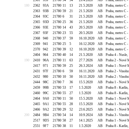
2361
939
21780
54
54
29.4.2020
AB
Praha, metro C - 
180
2362
93A
21780
11
13
21.5.2020
AB
Praha, metro C -
2363
93B
21780
59
21
21.5.2020
AB
Praha, metro C -
2364
93C
21780
6
31
21.5.2020
AB
Praha, metro C -
2365
93D
21780
25
36
21.5.2020
AB
Praha, metro C -
2366
93E
21780
14
43
20.5.2020
AB
Praha, metro C -
2367
93F
21780
23
55
20.5.2020
AB
Praha, metro C -
2368
940
21780
37
59
16.10.2020
AB
Praha, metro C 
2369
941
21780
25
5
16.12.2020
AB
Praha, metro C -
2370
942
21780
39
12
16.10.2020
AB
Praha, metro C -
2404
964
21780
40
14
21.5.2020
AB
Praha 4 - Nusle,
190
2410
96A
21780
11
63
27.7.2026
AB
Praha 2 - Nové M
2417
971
21780
59
25
26.3.2024
AB
Praha 1 - Nové M
2431
97F
21780
6
59
16.11.2020
AB
Praha 2 - Vinohra
2432
980
21780
10
50
16.11.2020
AB
Praha 2 - Vinohra
2444
98C
21780
7
36
15.5.2020
AB
Praha 1 - Nové M
2459
99B
21780
53
17
1.5.2020
AB
Praha 8 - Karlín
2460
99C
21780
55
27
1.5.2020
AB
Praha 8 - Karlín
2464
9A0
21780
11
50
15.5.2020
AB
Praha 1 - Nové M
2465
9A1
21780
55
28
15.5.2020
AB
Praha 1 - Nové M
2466
9A2
21780
29
52
23.6.2025
AB
Praha 1 - Nové M
200
2484
9B4
21780
54
14
10.9.2024
AB
Praha 3 - Vinohr
2517
9D5
21780
58
27
14.1.2025
AB
Praha 1 - Nové 
2551
9F7
21780
38
11
1.5.2020
AB
Praha 8 - Karlín