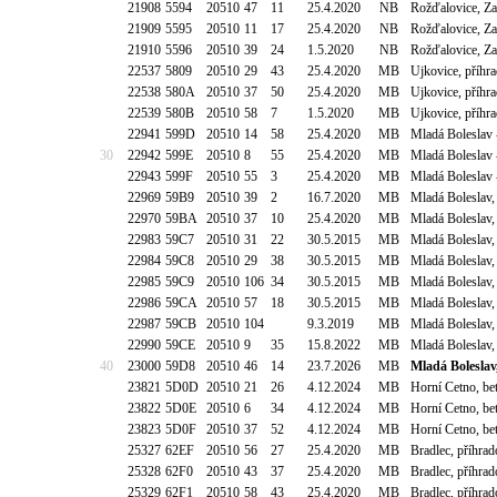
21908
5594
20510
47
11
25.4.2020
NB
Rožďalovice, Za
21909
5595
20510
11
17
25.4.2020
NB
Rožďalovice, Za
21910
5596
20510
39
24
1.5.2020
NB
Rožďalovice, Za
22537
5809
20510
29
43
25.4.2020
MB
Ujkovice, příhr
22538
580A
20510
37
50
25.4.2020
MB
Ujkovice, příhr
22539
580B
20510
58
7
1.5.2020
MB
Ujkovice, příhr
22941
599D
20510
14
58
25.4.2020
MB
Mladá Boleslav -
30
22942
599E
20510
8
55
25.4.2020
MB
Mladá Boleslav -
22943
599F
20510
55
3
25.4.2020
MB
Mladá Boleslav -
22969
59B9
20510
39
2
16.7.2020
MB
Mladá Boleslav,
22970
59BA
20510
37
10
25.4.2020
MB
Mladá Boleslav,
22983
59C7
20510
31
22
30.5.2015
MB
Mladá Boleslav
22984
59C8
20510
29
38
30.5.2015
MB
Mladá Boleslav
22985
59C9
20510
106
34
30.5.2015
MB
Mladá Boleslav,
22986
59CA
20510
57
18
30.5.2015
MB
Mladá Boleslav,
22987
59CB
20510
104
9.3.2019
MB
Mladá Boleslav,
22990
59CE
20510
9
35
15.8.2022
MB
Mladá Boleslav
40
23000
59D8
20510
46
14
23.7.2026
MB
Mladá Boleslav
23821
5D0D
20510
21
26
4.12.2024
MB
Horní Cetno, b
23822
5D0E
20510
6
34
4.12.2024
MB
Horní Cetno, b
23823
5D0F
20510
37
52
4.12.2024
MB
Horní Cetno, b
25327
62EF
20510
56
27
25.4.2020
MB
Bradlec, příhra
25328
62F0
20510
43
37
25.4.2020
MB
Bradlec, příhra
25329
62F1
20510
58
43
25.4.2020
MB
Bradlec, příhra