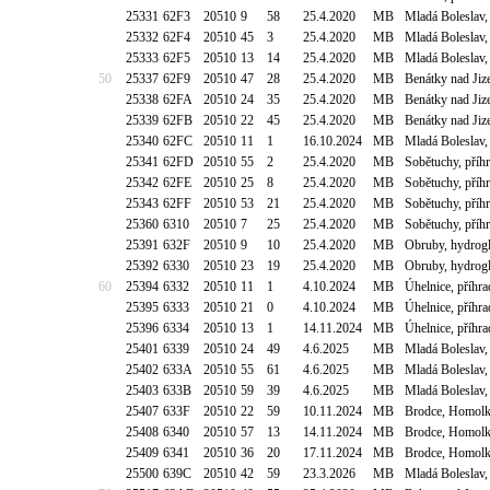
25331
62F3
20510
9
58
25.4.2020
MB
Mladá Boleslav,
25332
62F4
20510
45
3
25.4.2020
MB
Mladá Boleslav,
25333
62F5
20510
13
14
25.4.2020
MB
Mladá Boleslav,
50
25337
62F9
20510
47
28
25.4.2020
MB
Benátky nad Jiz
25338
62FA
20510
24
35
25.4.2020
MB
Benátky nad Jiz
25339
62FB
20510
22
45
25.4.2020
MB
Benátky nad Jiz
25340
62FC
20510
11
1
16.10.2024
MB
Mladá Boleslav,
25341
62FD
20510
55
2
25.4.2020
MB
Sobětuchy, příh
25342
62FE
20510
25
8
25.4.2020
MB
Sobětuchy, příh
25343
62FF
20510
53
21
25.4.2020
MB
Sobětuchy, příh
25360
6310
20510
7
25
25.4.2020
MB
Sobětuchy, příh
25391
632F
20510
9
10
25.4.2020
MB
Obruby, hydrogl
25392
6330
20510
23
19
25.4.2020
MB
Obruby, hydrogl
60
25394
6332
20510
11
1
4.10.2024
MB
Úhelnice, příhr
25395
6333
20510
21
0
4.10.2024
MB
Úhelnice, příhr
25396
6334
20510
13
1
14.11.2024
MB
Úhelnice, příhr
25401
6339
20510
24
49
4.6.2025
MB
Mladá Boleslav,
25402
633A
20510
55
61
4.6.2025
MB
Mladá Boleslav,
25403
633B
20510
59
39
4.6.2025
MB
Mladá Boleslav,
25407
633F
20510
22
59
10.11.2024
MB
Brodce, Homolk
25408
6340
20510
57
13
14.11.2024
MB
Brodce, Homolk
25409
6341
20510
36
20
17.11.2024
MB
Brodce, Homolk
25500
639C
20510
42
59
23.3.2026
MB
Mladá Boleslav,