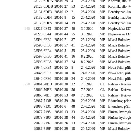
28122
6DDA
20510
25
41
25.4.2020
MB
Koprník, silo, 
28123
6DDB
20510
27
53
25.4.2020
MB
Koprník, silo, 
28131
6DE3
20510
12
2
25.4.2020
MB
Benátky nad Ji
28132
6DE4
20510
8
15
25.4.2020
MB
Benátky nad Ji
28133
6DE5
20510
14
19
25.4.2020
MB
Benátky nad Ji
240
28227
6E43
20510
37
46
3.5.2020
MB
Nepřevázka 137,
28228
6E44
20510
44
55
3.5.2020
MB
Nepřevázka 137,
28594
6FB2
20510
7
37
25.4.2020
MB
Mladá Boleslav,
28595
6FB3
20510
57
41
25.4.2020
MB
Mladá Boleslav,
28596
6FB4
20510
5
55
25.4.2020
MB
Mladá Boleslav,
28597
6FB5
20510
41
16
8.2.2026
MB
Mladá Boleslav,
28598
6FB6
20510
37
24
8.2.2026
MB
Mladá Boleslav,
28644
6FE4
20510
15
8
24.6.2026
MB
Nová Telib, pří
28645
6FE5
20510
10
16
24.6.2026
MB
Nová Telib, pří
28646
6FE6
20510
56
24
24.6.2026
MB
Nová Telib, pří
250
28861
70BD
20510
30
32
7.5.2026
CL
Ralsko - Kuřívo
28862
70BE
20510
38
56
7.5.2026
CL
Ralsko - Kuřívo
28863
70BF
20510
53
49
7.5.2026
CL
Ralsko - Kuřívo
28987
713B
20510
59
58
20.6.2026
MB
Bítouchov, příh
28988
713C
20510
6
48
20.6.2026
MB
Bítouchov, příh
29077
7195
20510
13
33
25.4.2020
MB
Plužná, hydrogl
29078
7196
20510
38
44
30.4.2020
MB
Plužná, hydrogl
29079
7197
20510
26
53
25.4.2020
MB
Plužná, hydrogl
29087
719F
20510
39
18
25.4.2020
MB
Mladá Boleslav,