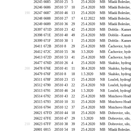
26245
6685
20510
25
5
25.4.2020
MB
Mladá Boleslav
26246
6686
20510
57
10
25.4.2020
MB
Mladá Boleslav
190
26247
6687
20510
46
13
25.4.2020
MB
Mladá Boleslav,
26248
6688
20510
27
17
4.12.2022
MB
Mladá Boleslav,
26249
6689
20510
36
29
25.4.2020
MB
Mladá Boleslav,
26397
671D
20510
23
42
25.4.2020
MB
Dobšín - Kamen
26398
671E
20510
40
49
25.4.2020
MB
Dobšín - Kamen
26399
671F
20510
30
1
25.4.2020
MB
Dobšín - Kamen
26411
672B
20510
8
29
25.4.2020
MB
Čachovice, hyd
26412
672C
20510
55
36
3.5.2020
MB
Čachovice, hyd
26413
672D
20510
53
41
25.4.2020
MB
Čachovice, hyd
26477
676D
20510
26
4
25.4.2020
MB
Skalsko, hydro
200
26478
676E
20510
41
11
30.4.2020
MB
Skalsko, hydro
26479
676F
20510
8
18
1.5.2020
MB
Skalsko, hydro
26511
678F
20510
23
15
25.4.2020
NB
Loučeň, hydrog
26512
6790
20510
43
22
25.4.2020
NB
Loučeň, hydrog
26513
6791
20510
46
24
1.5.2020
NB
Loučeň, hydrog
26514
6792
20510
43
22
25.4.2020
MB
Mnichovo Hradiš
26515
6793
20510
10
31
25.4.2020
MB
Mnichovo Hradiš
26516
6794
20510
12
37
25.4.2020
MB
Mnichovo Hradiš
26621
67FD
20510
44
18
25.4.2020
MB
Dobrovice, sil
26622
67FE
20510
47
29
1.5.2020
MB
Dobrovice, sil
210
26623
67FF
20510
38
39
25.4.2020
MB
Dobrovice, sil
26901
6915
20510
54
19
25.4.2020
MB
Mladá Boleslav