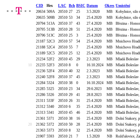
CID
Hex
LAC
Bch
BSIC
Datum
Okres
Umístění
20634
509A
20510
27
25
3.5.2020
MB
Kobylnice, silo 
20635
509B
20510
53
34
25.4.2020
MB
Kobylnice, silo 
20794
513A
20510
37
43
27.4.2020
MB
Březina - Honso
20795
513B
20510
28
51
25.4.2020
MB
Březina - Honso
20796
513C
20510
25
3
25.4.2020
MB
Březina - Honso
21187
52C3
20510
57
54
25.4.2020
MB
Mnichovo Hradiš
21188
52C4
20510
55
7
25.4.2020
MB
Mnichovo Hradiš
21189
52C5
20510
25
12
25.4.2020
MB
Mnichovo Hradiš
21234
52F2
20510
45
29
2.3.2023
MB
Mladá Boleslav 
10
21235
52F3
20510
8
0
16.10.2024
MB
Mladá Boleslav 
21236
52F4
20510
40
32
2.3.2023
MB
Mladá Boleslav 
21240
52F8
20510
37
45
2.3.2023
MB
Mladá Boleslav 
21284
5324
20510
38
0
16.10.2024
MB
Mladá Boleslav,
21285
5325
20510
23
34
29.6.2023
MB
Mladá Boleslav,
21286
5326
20510
29
41
28.8.2023
MB
Mladá Boleslav,
21311
533F
20510
26
31
25.4.2020
MB
Mladá Boleslav,
21312
5340
20510
6
35
25.4.2020
MB
Mladá Boleslav,
21313
5341
20510
45
46
25.4.2020
MB
Mladá Boleslav,
21361
5371
20510
38
16
25.4.2020
MB
Dolní Stakory, 
20
21362
5372
20510
59
28
25.4.2020
MB
Dolní Stakory, 
21363
5373
20510
8
32
25.4.2020
MB
Dolní Stakory, 
21907
5593
20510
21
7
1.5.2020
NB
Rožďalovice, Za