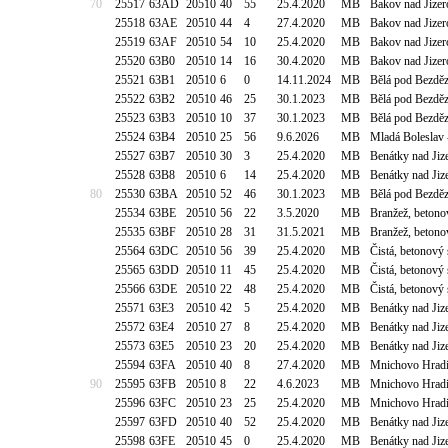
70
25517
63AD
20510
40
55
25.4.2020
MB
Bakov nad Jizer
25518
63AE
20510
44
4
27.4.2020
MB
Bakov nad Jizer
25519
63AF
20510
54
10
25.4.2020
MB
Bakov nad Jizer
25520
63B0
20510
14
16
30.4.2020
MB
Bakov nad Jizer
25521
63B1
20510
6
0
14.11.2024
MB
Bělá pod Bezděz
25522
63B2
20510
46
25
30.1.2023
MB
Bělá pod Bezděz
25523
63B3
20510
10
37
30.1.2023
MB
Bělá pod Bezděz
25524
63B4
20510
25
56
9.6.2026
MB
Mladá Boleslav 
25527
63B7
20510
30
3
25.4.2020
MB
Benátky nad Jiz
25528
63B8
20510
6
14
25.4.2020
MB
Benátky nad Jiz
80
25530
63BA
20510
52
46
30.1.2023
MB
Bělá pod Bezděz
25534
63BE
20510
56
22
3.5.2020
MB
Branžež, beton
25535
63BF
20510
28
31
31.5.2021
MB
Branžež, beton
25564
63DC
20510
56
39
25.4.2020
MB
Čistá, betonový
25565
63DD
20510
11
45
25.4.2020
MB
Čistá, betonový
25566
63DE
20510
22
48
25.4.2020
MB
Čistá, betonový
25571
63E3
20510
42
5
25.4.2020
MB
Benátky nad Jiz
25572
63E4
20510
27
8
25.4.2020
MB
Benátky nad Jiz
25573
63E5
20510
23
20
25.4.2020
MB
Benátky nad Jiz
25594
63FA
20510
40
8
27.4.2020
MB
Mnichovo Hradiš
90
25595
63FB
20510
8
22
4.6.2023
MB
Mnichovo Hradiš
25596
63FC
20510
23
25
25.4.2020
MB
Mnichovo Hradiš
25597
63FD
20510
40
52
25.4.2020
MB
Benátky nad Ji
25598
63FE
20510
45
0
25.4.2020
MB
Benátky nad Ji