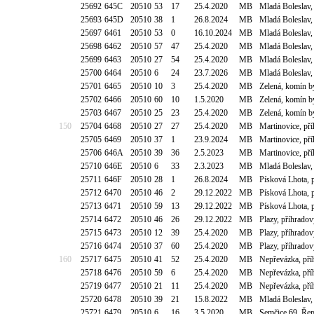
25692
645C
20510
53
17
25.4.2020
MB
Mladá Boleslav,
25693
645D
20510
38
1
26.8.2024
MB
Mladá Boleslav,
25697
6461
20510
53
0
16.10.2024
MB
Mladá Boleslav,
25698
6462
20510
57
47
25.4.2020
MB
Mladá Boleslav,
25699
6463
20510
27
54
25.4.2020
MB
Mladá Boleslav,
25700
6464
20510
6
24
23.7.2026
MB
Mladá Boleslav,
25701
6465
20510
10
3
25.4.2020
MB
Zelená, komín b
25702
6466
20510
60
10
1.5.2020
MB
Zelená, komín b
25703
6467
20510
25
23
25.4.2020
MB
Zelená, komín b
150
25704
6468
20510
27
27
25.4.2020
MB
Martinovice, pří
25705
6469
20510
37
1
23.9.2024
MB
Martinovice, pří
25706
646A
20510
39
36
2.5.2023
MB
Martinovice, pří
25710
646E
20510
6
33
2.3.2023
MB
Mladá Boleslav,
25711
646F
20510
28
1
26.8.2024
MB
Písková Lhota, 
25712
6470
20510
46
2
29.12.2022
MB
Písková Lhota, 
25713
6471
20510
59
13
29.12.2022
MB
Písková Lhota, 
25714
6472
20510
46
26
29.12.2022
MB
Plazy, příhradov
25715
6473
20510
12
39
25.4.2020
MB
Plazy, příhradov
25716
6474
20510
37
60
25.4.2020
MB
Plazy, příhradov
160
25717
6475
20510
41
52
25.4.2020
MB
Nepřevázka, pří
25718
6476
20510
59
6
25.4.2020
MB
Nepřevázka, pří
25719
6477
20510
21
11
25.4.2020
MB
Nepřevázka, pří
25720
6478
20510
39
21
15.8.2022
MB
Mladá Boleslav,
25721
6479
20510
6
16
3.5.2020
MB
Semčice 69, Řep