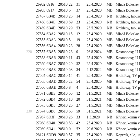
26902
6916
20510
22
31
25.4.2020
MB
Mladá Boleslav
26903
6917
20510
5
37
25.4.2020
MB
Mladá Boleslav
27467
6B4B
20510
25
14
25.4.2020
NB
Krchleby, tubu
27468
6B4C
20510
59
23
25.4.2020
NB
Krchleby, tubu
27469
6B4D
20510
29
53
25.5.2020
NB
Krchleby, tubu
27554
6BA2
20510
15
12
25.4.2020
MB
Mladá Boleslav
27555
6BA3
20510
5
19
25.4.2020
MB
Mladá Boleslav
27556
6BA4
20510
28
28
25.4.2020
MB
Mladá Boleslav
220
27557
6BA5
20510
28
0
26.8.2024
MB
Kosmonosy, U M
27558
6BA6
20510
11
43
25.4.2020
MB
Kosmonosy, U M
27559
6BA7
20510
29
52
25.4.2020
MB
Kosmonosy, U M
27560
6BA8
20510
58
34
4.12.2022
MB
Kosmonosy, U M
27564
6BAC
20510
14
41
25.4.2020
MB
Hrdlořezy, TV 
27565
6BAD
20510
22
54
25.4.2020
MB
Hrdlořezy, TV 
27566
6BAE
20510
8
4
25.4.2020
MB
Hrdlořezy, TV 
27571
6BB3
20510
55
12
31.5.2021
MB
Mladá Boleslav
27572
6BB4
20510
10
20
31.5.2021
MB
Mladá Boleslav
27573
6BB5
20510
25
27
31.5.2021
MB
Mladá Boleslav
230
27574
6BB6
20510
53
59
31.5.2021
MB
Mladá Boleslav
27967
6D3F
20510
26
33
1.5.2020
NB
Křinec, komín v 
27968
6D40
20510
53
42
25.4.2020
NB
Křinec, komín v 
27969
6D41
20510
9
52
29.6.2020
NB
Křinec, komín v 
28121
6DD9
20510
57
35
25.4.2020
MB
Koprník, silo, 