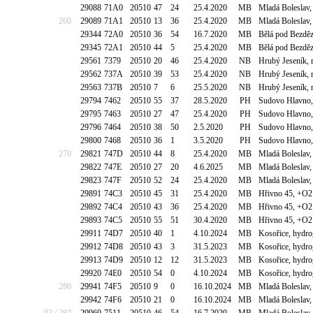
29088
71A0
20510
47
24
25.4.2020
MB
Mladá Boleslav,
260
29089
71A1
20510
13
36
25.4.2020
MB
Mladá Boleslav,
29344
72A0
20510
36
54
16.7.2020
MB
Bělá pod Bezděz
29345
72A1
20510
44
5
25.4.2020
MB
Bělá pod Bezděz
29561
7379
20510
20
46
25.4.2020
NB
Hrubý Jeseník,
29562
737A
20510
39
53
25.4.2020
NB
Hrubý Jeseník,
29563
737B
20510
7
6
25.5.2020
NB
Hrubý Jeseník,
29794
7462
20510
55
37
28.5.2020
PH
Sudovo Hlavno, 
29795
7463
20510
27
47
25.4.2020
PH
Sudovo Hlavno, 
29796
7464
20510
38
50
2.5.2020
PH
Sudovo Hlavno, 
29800
7468
20510
36
1
3.5.2020
PH
Sudovo Hlavno, 
270
29821
747D
20510
44
8
25.4.2020
MB
Mladá Boleslav,
29822
747E
20510
27
20
4.6.2025
MB
Mladá Boleslav,
29823
747F
20510
52
24
25.4.2020
MB
Mladá Boleslav,
29891
74C3
20510
45
31
25.4.2020
MB
Hřivno 45, +O2
29892
74C4
20510
43
36
25.4.2020
MB
Hřivno 45, +O2
29893
74C5
20510
55
51
30.4.2020
MB
Hřivno 45, +O2
29911
74D7
20510
40
1
4.10.2024
MB
Kosořice, hydr
29912
74D8
20510
43
3
31.5.2023
MB
Kosořice, hydr
29913
74D9
20510
12
12
31.5.2023
MB
Kosořice, hydr
29920
74E0
20510
54
0
4.10.2024
MB
Kosořice, hydr
280
29941
74F5
20510
9
0
16.10.2024
MB
Mladá Boleslav,
29942
74F6
20510
21
0
16.10.2024
MB
Mladá Boleslav,