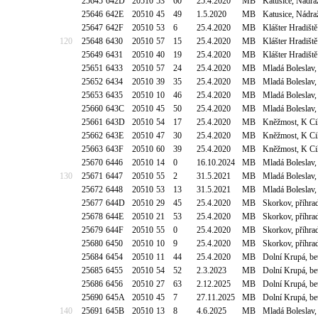
25645
642D
20510
53
60
25.4.2020
MB
Katusice, Nádra
25646
642E
20510
45
49
1.5.2020
MB
Katusice, Nádra
25647
642F
20510
53
6
25.4.2020
MB
Klášter Hradišt
120
25648
6430
20510
57
15
25.4.2020
MB
Klášter Hradišt
25649
6431
20510
40
19
25.4.2020
MB
Klášter Hradišt
25651
6433
20510
57
24
25.4.2020
MB
Mladá Boleslav,
25652
6434
20510
39
35
25.4.2020
MB
Mladá Boleslav,
25653
6435
20510
10
46
25.4.2020
MB
Mladá Boleslav,
25660
643C
20510
45
50
25.4.2020
MB
Mladá Boleslav,
25661
643D
20510
54
17
25.4.2020
MB
Kněžmost, K Cih
25662
643E
20510
47
30
25.4.2020
MB
Kněžmost, K Cih
25663
643F
20510
60
39
25.4.2020
MB
Kněžmost, K Cih
25670
6446
20510
14
0
16.10.2024
MB
Mladá Boleslav,
130
25671
6447
20510
55
2
31.5.2021
MB
Mladá Boleslav,
25672
6448
20510
53
13
31.5.2021
MB
Mladá Boleslav,
25677
644D
20510
29
45
25.4.2020
MB
Skorkov, příhr
25678
644E
20510
21
53
25.4.2020
MB
Skorkov, příhr
25679
644F
20510
55
0
25.4.2020
MB
Skorkov, příhr
25680
6450
20510
10
9
25.4.2020
MB
Skorkov, příhr
25684
6454
20510
11
44
25.4.2020
MB
Dolní Krupá, b
25685
6455
20510
54
52
2.3.2023
MB
Dolní Krupá, b
25686
6456
20510
27
63
2.12.2025
MB
Dolní Krupá, b
25690
645A
20510
45
7
27.11.2025
MB
Dolní Krupá, b
140
25691
645B
20510
13
8
4.6.2025
MB
Mladá Boleslav,