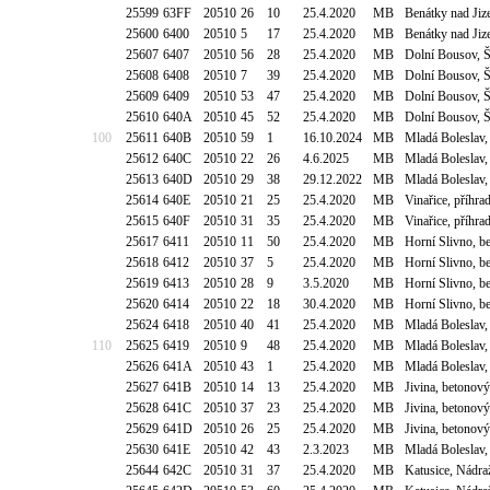
25599
63FF
20510
26
10
25.4.2020
MB
Benátky nad Ji
25600
6400
20510
5
17
25.4.2020
MB
Benátky nad Ji
25607
6407
20510
56
28
25.4.2020
MB
Dolní Bousov, 
25608
6408
20510
7
39
25.4.2020
MB
Dolní Bousov, 
25609
6409
20510
53
47
25.4.2020
MB
Dolní Bousov, 
25610
640A
20510
45
52
25.4.2020
MB
Dolní Bousov, 
100
25611
640B
20510
59
1
16.10.2024
MB
Mladá Boleslav,
25612
640C
20510
22
26
4.6.2025
MB
Mladá Boleslav,
25613
640D
20510
29
38
29.12.2022
MB
Mladá Boleslav,
25614
640E
20510
21
25
25.4.2020
MB
Vinařice, příhr
25615
640F
20510
31
35
25.4.2020
MB
Vinařice, příhr
25617
6411
20510
11
50
25.4.2020
MB
Horní Slivno, b
25618
6412
20510
37
5
25.4.2020
MB
Horní Slivno, b
25619
6413
20510
28
9
3.5.2020
MB
Horní Slivno, b
25620
6414
20510
22
18
30.4.2020
MB
Horní Slivno, b
25624
6418
20510
40
41
25.4.2020
MB
Mladá Boleslav,
110
25625
6419
20510
9
48
25.4.2020
MB
Mladá Boleslav,
25626
641A
20510
43
1
25.4.2020
MB
Mladá Boleslav,
25627
641B
20510
14
13
25.4.2020
MB
Jivina, betonov
25628
641C
20510
37
23
25.4.2020
MB
Jivina, betonov
25629
641D
20510
26
25
25.4.2020
MB
Jivina, betonov
25630
641E
20510
42
43
2.3.2023
MB
Mladá Boleslav,
25644
642C
20510
31
37
25.4.2020
MB
Katusice, Nádra