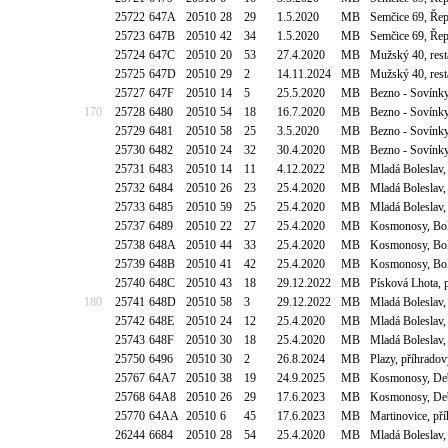
25722
647A
20510
28
29
1.5.2020
MB
Semčice 69, Řep
25723
647B
20510
42
34
1.5.2020
MB
Semčice 69, Řep
25724
647C
20510
20
53
27.4.2020
MB
Mužský 40, rest
25725
647D
20510
29
2
14.11.2024
MB
Mužský 40, rest
25727
647F
20510
14
5
25.5.2020
MB
Bezno - Sovínky
170
25728
6480
20510
54
18
16.7.2020
MB
Bezno - Sovínky
25729
6481
20510
58
25
3.5.2020
MB
Bezno - Sovínky
25730
6482
20510
24
32
30.4.2020
MB
Bezno - Sovínky
25731
6483
20510
14
11
4.12.2022
MB
Mladá Boleslav,
25732
6484
20510
26
23
25.4.2020
MB
Mladá Boleslav,
25733
6485
20510
59
25
25.4.2020
MB
Mladá Boleslav,
25737
6489
20510
22
27
25.4.2020
MB
Kosmonosy, Bol
25738
648A
20510
44
33
25.4.2020
MB
Kosmonosy, Bol
25739
648B
20510
41
42
25.4.2020
MB
Kosmonosy, Bol
25740
648C
20510
43
18
29.12.2022
MB
Písková Lhota, 
180
25741
648D
20510
58
3
29.12.2022
MB
Mladá Boleslav,
25742
648E
20510
24
12
25.4.2020
MB
Mladá Boleslav,
25743
648F
20510
30
18
25.4.2020
MB
Mladá Boleslav,
25750
6496
20510
30
2
26.8.2024
MB
Plazy, příhradov
25767
64A7
20510
38
19
24.9.2025
MB
Kosmonosy, Deb
25768
64A8
20510
26
29
17.6.2023
MB
Kosmonosy, Deb
25770
64AA
20510
6
45
17.6.2023
MB
Martinovice, pří
26244
6684
20510
28
54
25.4.2020
MB
Mladá Boleslav