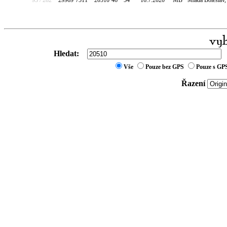
93 / 282
29969
7511
20510
46
54
16.7.2020
MB
Mladá Boleslav,
Hledat:
Vše
Pouze bez GPS
Pouze s GP
Řazení