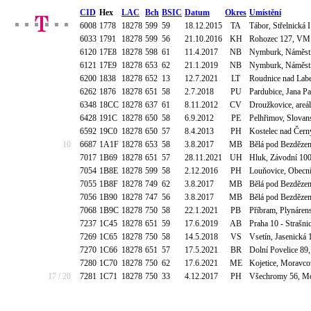
CID
Hex
LAC
Bch
BSIC
Datum
Okres
Umístění
6008
1778
18278
599
59
18.12.2015
TA
Tábor, Střelnická
6033
1791
18278
599
56
21.10.2016
KH
Rohozec 127, VM T
6120
17E8
18278
598
61
11.4.2017
NB
Nymburk, Náměstí 
6121
17E9
18278
653
62
21.1.2019
NB
Nymburk, Náměstí 
6200
1838
18278
652
13
12.7.2021
LT
Roudnice nad Labe
6262
1876
18278
651
58
2.7.2018
PU
Pardubice, Jana Pa
6348
18CC
18278
637
61
8.11.2012
CV
Droužkovice, areál
6428
191C
18278
650
58
6.9.2012
PE
Pelhřimov, Slovans
6592
19C0
18278
650
57
8.4.2013
PH
Kostelec nad Černý
10
6687
1A1F
18278
653
58
3.8.2017
MB
Bělá pod Bezdězem
7017
1B69
18278
651
57
28.11.2021
UH
Hluk, Závodní 100
7054
1B8E
18278
599
58
2.12.2016
PH
Louňovice, Obecn
7055
1B8F
18278
749
62
3.8.2017
MB
Bělá pod Bezdězem
7056
1B90
18278
747
56
3.8.2017
MB
Bělá pod Bezdězem
7068
1B9C
18278
750
58
22.1.2021
PB
Příbram, Plynárens
7237
1C45
18278
651
59
17.6.2019
AB
Praha 10 - Strašni
7269
1C65
18278
750
58
14.5.2018
VS
Vsetín, Jasenická 
7270
1C66
18278
651
57
17.5.2021
BR
Dolní Povelice 89,
7280
1C70
18278
750
62
17.6.2021
ME
Kojetice, Moravco
17 / 20
7281
1C71
18278
750
33
4.12.2017
PH
Všechromy 56, Mou