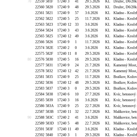
70
22559
581F
17240
3
41
29.5.2026
KL
Družec, D6/20k
22560
5820
17240
9
48
29.5.2026
KL
Družec, D6/20k
22561
5821
17240
9
57
3.6.2026
KL
Kladno - Kroče
22562
5822
17240
5
25
11.7.2026
KL
Kladno - Kroče
22563
5823
17240
12
33
3.6.2026
KL
Kladno - Kroče
22564
5824
17240
3
43
3.6.2026
KL
Kladno - Kroče
22565
5825
17240
12
49
3.6.2026
KL
Kladno - Kroče
22566
5826
17240
9
1
11.7.2026
KL
Kladno - Kroče
22574
582E
17240
2
0
3.6.2026
KL
Kladno - Kroče
22575
582F
17240
11
8
29.5.2026
KL
Kladno - Kroče
80
22576
5830
17240
5
16
29.5.2026
KL
Kladno - Kroče
22577
5831
17240
9
24
21.7.2026
KL
Kamenný Most, 
22578
5832
17240
12
42
21.7.2026
KL
Kamenný Most, 
22581
5835
17240
9
25
11.7.2026
KL
Braškov, Kožov
22582
5836
17240
12
48
29.5.2026
KL
Braškov, Kožov
22583
5837
17240
3
0
29.5.2026
KL
Braškov, Kožov
22584
5838
17240
6
10
27.7.2026
KL
Kvíc, betonový 
22585
5839
17240
3
16
3.6.2026
KL
Kvíc, betonový 
22586
583A
17240
9
25
22.7.2026
KL
Kvíc, betonový 
22587
583B
17240
11
32
22.7.2026
KL
Malíkovice, be
90
22588
583C
17240
2
41
3.6.2026
KL
Malíkovice, be
22589
583D
17240
5
48
22.7.2026
KL
Malíkovice, be
22591
583F
17240
11
49
3.6.2026
KL
Kladno - Kročeh
22592
5840
17240
3
1
29.5.2026
KL
Kladno - Kročeh