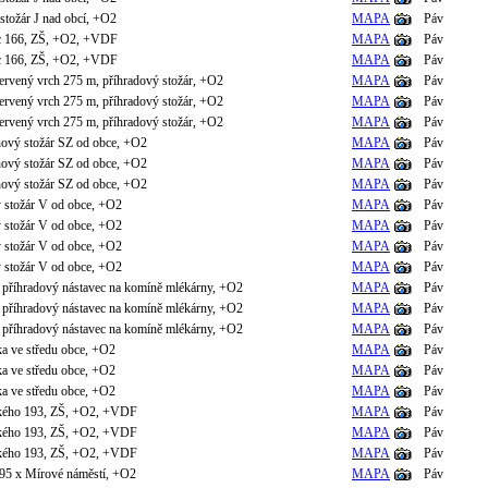
 stožár J nad obcí, +O2
MAPA
Páv
c 166, ZŠ, +O2, +VDF
MAPA
Páv
c 166, ZŠ, +O2, +VDF
MAPA
Páv
rvený vrch 275 m, příhradový stožár, +O2
MAPA
Páv
rvený vrch 275 m, příhradový stožár, +O2
MAPA
Páv
rvený vrch 275 m, příhradový stožár, +O2
MAPA
Páv
nový stožár SZ od obce, +O2
MAPA
Páv
nový stožár SZ od obce, +O2
MAPA
Páv
nový stožár SZ od obce, +O2
MAPA
Páv
 stožár V od obce, +O2
MAPA
Páv
 stožár V od obce, +O2
MAPA
Páv
 stožár V od obce, +O2
MAPA
Páv
 stožár V od obce, +O2
MAPA
Páv
 příhradový nástavec na komíně mlékárny, +O2
MAPA
Páv
 příhradový nástavec na komíně mlékárny, +O2
MAPA
Páv
 příhradový nástavec na komíně mlékárny, +O2
MAPA
Páv
ka ve středu obce, +O2
MAPA
Páv
ka ve středu obce, +O2
MAPA
Páv
ka ve středu obce, +O2
MAPA
Páv
kého 193, ZŠ, +O2, +VDF
MAPA
Páv
kého 193, ZŠ, +O2, +VDF
MAPA
Páv
kého 193, ZŠ, +O2, +VDF
MAPA
Páv
 95 x Mírové náměstí, +O2
MAPA
Páv