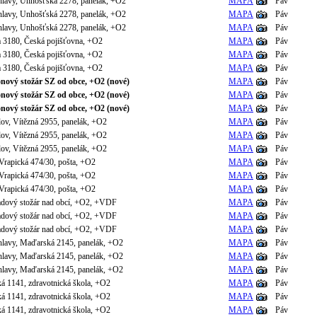
hlavy, Unhošťská 2278, panelák, +O2
MAPA
Páv
hlavy, Unhošťská 2278, panelák, +O2
MAPA
Páv
hlavy, Unhošťská 2278, panelák, +O2
MAPA
Páv
 3180, Česká pojišťovna, +O2
MAPA
Páv
 3180, Česká pojišťovna, +O2
MAPA
Páv
 3180, Česká pojišťovna, +O2
MAPA
Páv
nový stožár SZ od obce, +O2 (nové)
MAPA
Páv
nový stožár SZ od obce, +O2 (nové)
MAPA
Páv
nový stožár SZ od obce, +O2 (nové)
MAPA
Páv
ov, Vítězná 2955, panelák, +O2
MAPA
Páv
ov, Vítězná 2955, panelák, +O2
MAPA
Páv
ov, Vítězná 2955, panelák, +O2
MAPA
Páv
Vrapická 474/30, pošta, +O2
MAPA
Páv
Vrapická 474/30, pošta, +O2
MAPA
Páv
Vrapická 474/30, pošta, +O2
MAPA
Páv
radový stožár nad obcí, +O2, +VDF
MAPA
Páv
radový stožár nad obcí, +O2, +VDF
MAPA
Páv
radový stožár nad obcí, +O2, +VDF
MAPA
Páv
hlavy, Maďarská 2145, panelák, +O2
MAPA
Páv
hlavy, Maďarská 2145, panelák, +O2
MAPA
Páv
hlavy, Maďarská 2145, panelák, +O2
MAPA
Páv
á 1141, zdravotnická škola, +O2
MAPA
Páv
á 1141, zdravotnická škola, +O2
MAPA
Páv
á 1141, zdravotnická škola, +O2
MAPA
Páv