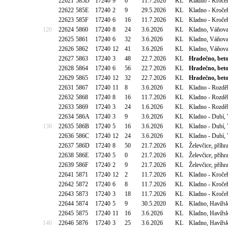
22621
585D
17240
9
0
11.7.2026
KL
Kladno - Kroče
22622
585E
17240
2
9
29.5.2026
KL
Kladno - Kroče
22623
585F
17240
6
16
11.7.2026
KL
Kladno - Kroče
120
22624
5860
17240
8
24
3.6.2026
KL
Kladno, Váňova
22625
5861
17240
6
32
3.6.2026
KL
Kladno, Váňova
22626
5862
17240
12
41
3.6.2026
KL
Kladno, Váňova
22627
5863
17240
3
48
22.7.2026
KL
Hradečno, beto
22628
5864
17240
6
56
22.7.2026
KL
Hradečno, beto
22629
5865
17240
12
32
22.7.2026
KL
Hradečno, beto
22631
5867
17240
11
8
3.6.2026
KL
Kladno - Rozděl
22632
5868
17240
8
16
11.7.2026
KL
Kladno - Rozděl
22633
5869
17240
3
24
1.6.2026
KL
Kladno - Rozděl
22634
586A
17240
3
9
3.6.2026
KL
Kladno - Dubí, 
130
22635
586B
17240
5
16
3.6.2026
KL
Kladno - Dubí, 
22636
586C
17240
12
24
3.6.2026
KL
Kladno - Dubí, 
22637
586D
17240
8
50
21.7.2026
KL
Želevčice, příh
22638
586E
17240
5
0
21.7.2026
KL
Želevčice, příh
22639
586F
17240
2
9
21.7.2026
KL
Želevčice, příh
22641
5871
17240
12
2
11.7.2026
KL
Kladno - Kroče
22642
5872
17240
6
8
11.7.2026
KL
Kladno - Kroče
22643
5873
17240
3
18
11.7.2026
KL
Kladno - Kroče
22644
5874
17240
5
9
30.5.2020
KL
Kladno, Havířsk
22645
5875
17240
11
16
3.6.2026
KL
Kladno, Havířsk
140
22646
5876
17240
3
25
3.6.2026
KL
Kladno, Havířsk