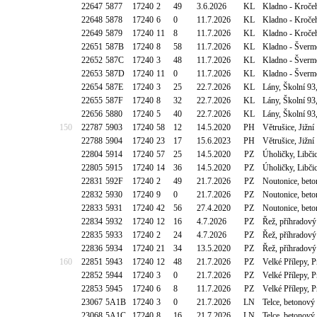
22647
5877
17240
2
49
3.6.2026
KL
Kladno - Kroče
22648
5878
17240
6
0
11.7.2026
KL
Kladno - Kroče
22649
5879
17240
11
8
11.7.2026
KL
Kladno - Kroče
22651
587B
17240
8
58
11.7.2026
KL
Kladno - Šverm
22652
587C
17240
3
48
11.7.2026
KL
Kladno - Šverm
22653
587D
17240
11
0
11.7.2026
KL
Kladno - Šverm
22654
587E
17240
3
25
22.7.2026
KL
Lány, Školní 93
22655
587F
17240
8
32
22.7.2026
KL
Lány, Školní 93
22656
5880
17240
5
40
22.7.2026
KL
Lány, Školní 93
150
22787
5903
17240
58
12
14.5.2020
PH
Větrušice, Jižn
22788
5904
17240
23
17
15.6.2023
PH
Větrušice, Jižn
22804
5914
17240
57
25
14.5.2020
PZ
Úholičky, Libči
22805
5915
17240
14
36
14.5.2020
PZ
Úholičky, Libči
22831
592F
17240
2
49
21.7.2026
PZ
Noutonice, beto
22832
5930
17240
9
0
21.7.2026
PZ
Noutonice, beto
22833
5931
17240
42
56
27.4.2020
PZ
Noutonice, beto
22834
5932
17240
12
16
4.7.2026
PZ
Řež, příhradový
22835
5933
17240
2
24
4.7.2026
PZ
Řež, příhradový
22836
5934
17240
21
34
13.5.2020
PZ
Řež, příhradový
160
22851
5943
17240
12
48
21.7.2026
PZ
Velké Přílepy, 
22852
5944
17240
3
0
21.7.2026
PZ
Velké Přílepy, 
22853
5945
17240
6
8
11.7.2026
PZ
Velké Přílepy, 
23067
5A1B
17240
3
0
21.7.2026
LN
Telce, betonový
23068
5A1C
17240
8
16
21.7.2026
LN
Telce, betonový