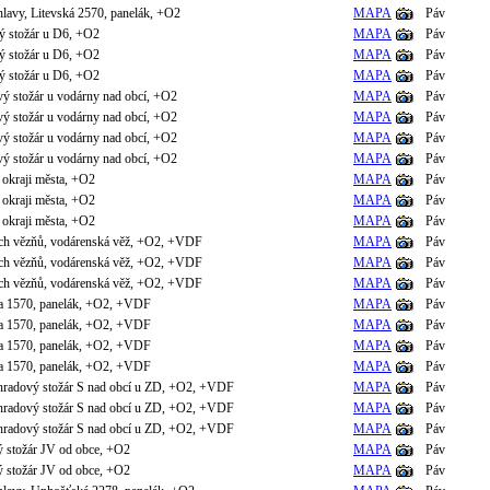
lavy, Litevská 2570, panelák, +O2
MAPA
Páv
ý stožár u D6, +O2
MAPA
Páv
ý stožár u D6, +O2
MAPA
Páv
ý stožár u D6, +O2
MAPA
Páv
vý stožár u vodárny nad obcí, +O2
MAPA
Páv
vý stožár u vodárny nad obcí, +O2
MAPA
Páv
vý stožár u vodárny nad obcí, +O2
MAPA
Páv
vý stožár u vodárny nad obcí, +O2
MAPA
Páv
V okraji města, +O2
MAPA
Páv
V okraji města, +O2
MAPA
Páv
V okraji města, +O2
MAPA
Páv
kých vězňů, vodárenská věž, +O2, +VDF
MAPA
Páv
kých vězňů, vodárenská věž, +O2, +VDF
MAPA
Páv
kých vězňů, vodárenská věž, +O2, +VDF
MAPA
Páv
va 1570, panelák, +O2, +VDF
MAPA
Páv
va 1570, panelák, +O2, +VDF
MAPA
Páv
va 1570, panelák, +O2, +VDF
MAPA
Páv
va 1570, panelák, +O2, +VDF
MAPA
Páv
íhradový stožár S nad obcí u ZD, +O2, +VDF
MAPA
Páv
íhradový stožár S nad obcí u ZD, +O2, +VDF
MAPA
Páv
íhradový stožár S nad obcí u ZD, +O2, +VDF
MAPA
Páv
ý stožár JV od obce, +O2
MAPA
Páv
ý stožár JV od obce, +O2
MAPA
Páv