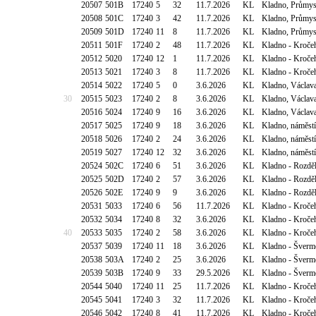
20507
501B
17240
5
32
11.7.2026
KL
Kladno, Průmys
20508
501C
17240
3
42
11.7.2026
KL
Kladno, Průmys
20509
501D
17240
11
8
11.7.2026
KL
Kladno, Průmys
20511
501F
17240
2
48
11.7.2026
KL
Kladno - Kročeh
20512
5020
17240
12
1
11.7.2026
KL
Kladno - Kročeh
20513
5021
17240
3
8
11.7.2026
KL
Kladno - Kročeh
20514
5022
17240
5
0
3.6.2026
KL
Kladno, Václav
30
20515
5023
17240
2
8
3.6.2026
KL
Kladno, Václav
20516
5024
17240
9
16
3.6.2026
KL
Kladno, Václav
20517
5025
17240
9
18
3.6.2026
KL
Kladno, náměstí
20518
5026
17240
2
24
3.6.2026
KL
Kladno, náměstí
20519
5027
17240
12
32
3.6.2026
KL
Kladno, náměstí
20524
502C
17240
6
51
3.6.2026
KL
Kladno - Rozděl
20525
502D
17240
2
57
3.6.2026
KL
Kladno - Rozděl
20526
502E
17240
9
9
3.6.2026
KL
Kladno - Rozděl
20531
5033
17240
6
56
11.7.2026
KL
Kladno - Kroče
20532
5034
17240
8
32
3.6.2026
KL
Kladno - Kroče
40
20533
5035
17240
2
58
3.6.2026
KL
Kladno - Kroče
20537
5039
17240
11
18
3.6.2026
KL
Kladno - Šverm
20538
503A
17240
2
25
3.6.2026
KL
Kladno - Šverm
20539
503B
17240
9
33
29.5.2026
KL
Kladno - Šverm
20544
5040
17240
11
25
11.7.2026
KL
Kladno - Kročeh
20545
5041
17240
3
32
11.7.2026
KL
Kladno - Kročeh
20546
5042
17240
8
41
11.7.2026
KL
Kladno - Kročeh