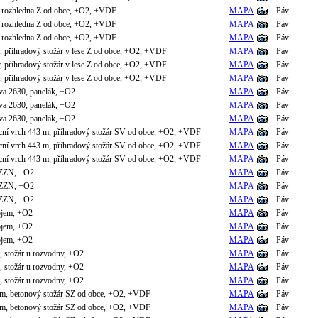
á rozhledna Z od obce, +O2, +VDF
MAPA
Páv
á rozhledna Z od obce, +O2, +VDF
MAPA
Páv
á rozhledna Z od obce, +O2, +VDF
MAPA
Páv
 příhradový stožár v lese Z od obce, +O2, +VDF
MAPA
Páv
 příhradový stožár v lese Z od obce, +O2, +VDF
MAPA
Páv
 příhradový stožár v lese Z od obce, +O2, +VDF
MAPA
Páv
va 2630, panelák, +O2
MAPA
Páv
va 2630, panelák, +O2
MAPA
Páv
va 2630, panelák, +O2
MAPA
Páv
ecní vrch 443 m, příhradový stožár SV od obce, +O2, +VDF
MAPA
Páv
ecní vrch 443 m, příhradový stožár SV od obce, +O2, +VDF
MAPA
Páv
ecní vrch 443 m, příhradový stožár SV od obce, +O2, +VDF
MAPA
Páv
o ZZN, +O2
MAPA
Páv
o ZZN, +O2
MAPA
Páv
o ZZN, +O2
MAPA
Páv
ojem, +O2
MAPA
Páv
ojem, +O2
MAPA
Páv
ojem, +O2
MAPA
Páv
I, stožár u rozvodny, +O2
MAPA
Páv
I, stožár u rozvodny, +O2
MAPA
Páv
I, stožár u rozvodny, +O2
MAPA
Páv
m, betonový stožár SZ od obce, +O2, +VDF
MAPA
Páv
m, betonový stožár SZ od obce, +O2, +VDF
MAPA
Páv