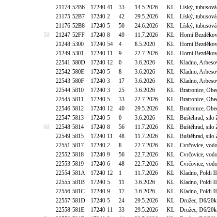
21174
52B6
17240
41
33
14.5.2026
KL
Líský, tubusov
21175
52B7
17240
2
42
29.5.2026
KL
Líský, tubusov
21176
52B8
17240
5
50
24.6.2026
KL
Líský, tubusov
50
21247
52FF
17240
8
49
11.7.2026
KL
Horní Bezděkov,
21248
5300
17240
54
4
8.5.2020
KL
Horní Bezděkov,
21249
5301
17240
11
9
22.7.2026
KL
Horní Bezděkov,
22541
580D
17240
12
0
3.6.2026
KL
Kladno, Arbeso
22542
580E
17240
5
8
3.6.2026
KL
Kladno, Arbeso
22543
580F
17240
3
17
3.6.2026
KL
Kladno, Arbeso
22544
5810
17240
3
25
3.6.2026
KL
Bratronice, Ob
22545
5811
17240
5
33
22.7.2026
KL
Bratronice, Ob
22546
5812
17240
12
40
29.5.2026
KL
Bratronice, Ob
22547
5813
17240
5
0
3.6.2026
KL
Buštěhrad, sil
60
22548
5814
17240
8
56
11.7.2026
KL
Buštěhrad, sil
22549
5815
17240
11
48
11.7.2026
KL
Buštěhrad, sil
22551
5817
17240
2
8
22.7.2026
KL
Cvrčovice, vod
22552
5818
17240
9
56
22.7.2026
KL
Cvrčovice, vod
22553
5819
17240
6
48
22.7.2026
KL
Cvrčovice, vod
22554
581A
17240
12
1
11.7.2026
KL
Kladno, Poldi I
22555
581B
17240
5
11
3.6.2026
KL
Kladno, Poldi I
22556
581C
17240
9
17
3.6.2026
KL
Kladno, Poldi I
22557
581D
17240
5
24
29.5.2026
KL
Družec, D6/20k
22558
581E
17240
11
33
29.5.2026
KL
Družec, D6/20k