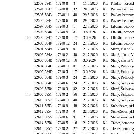
22593
5841
17240
8
8
11.7.2026
KL
Kladno - Kročeh
22594
5842
17240
8
32
29.5.2026
KL
Pavlov, betonov
22595
5843
17240
11
40
29.5.2026
KL
Pavlov, betonov
22596
5844
17240
6
49
29.5.2026
KL
Pavlov, betonov
22597
5845
17240
3
1
22.7.2026
KL
Libušín, betono
22598
5846
17240
5
8
3.6.2026
KL
Libušín, betono
100
22599
5847
17240
8
17
3.6.2026
KL
Libušín, betono
22600
5848
17240
12
24
21.7.2026
KL
Libušín, betono
22601
5849
17240
9
0
21.7.2026
KL
Slaný, silo na 
22602
584A
17240
2
40
21.7.2026
KL
Slaný, silo na 
22603
584B
17240
12
16
3.6.2026
KL
Slaný, silo na 
22604
584C
17240
11
0
21.7.2026
KL
Slaný, Politic
22605
584D
17240
5
17
3.6.2026
KL
Slaný, Politic
22606
584E
17240
3
24
21.7.2026
KL
Slaný, Politic
22607
584F
17240
6
24
21.7.2026
KL
Slaný, Šultyso
22608
5850
17240
3
32
21.7.2026
KL
Slaný, Šultyso
110
22609
5851
17240
2
56
21.7.2026
KL
Slaný, Šultyso
22610
5852
17240
11
40
21.7.2026
KL
Slaný, Šultyso
22611
5853
17240
9
48
22.7.2026
KL
Stehelčeves, př
22612
5854
17240
3
0
22.7.2026
KL
Stehelčeves, př
22613
5855
17240
6
9
21.7.2026
KL
Stehelčeves, př
22614
5856
17240
5
16
21.7.2026
KL
Třebíz, betonov
22615
5857
17240
2
27
21.7.2026
KL
Třebíz, betonov