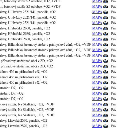
m, betonový stožár SZ od obce, +O2, +VDF
MAPA
Páv
m, betonový stožár SZ od obce, +O2, +VDF
MAPA
Páv
hlavy, U Hvězdy 2521/141, panelák, +O2
MAPA
Páv
hlavy, U Hvězdy 2521/141, panelák, +O2
MAPA
Páv
hlavy, U Hvězdy 2521/141, panelák, +O2
MAPA
Páv
hlavy, Hřebečská 2680, panelák, +O2
MAPA
Páv
hlavy, Hřebečská 2680, panelák, +O2
MAPA
Páv
hlavy, Hřebečská 2680, panelák, +O2
MAPA
Páv
hlavy, Billundská, betonový stožár v průmyslové zóně, +O2, +VDF
MAPA
Páv
hlavy, Billundská, betonový stožár v průmyslové zóně, +O2, +VDF
MAPA
Páv
hlavy, Billundská, betonový stožár v průmyslové zóně, +O2, +VDF
MAPA
Páv
příhradový stožár nad obcí v ZD, +O2
MAPA
Páv
příhradový stožár nad obcí v ZD, +O2
MAPA
Páv
á hora 456 m, příhradová věž, +O2
MAPA
Páv
á hora 456 m, příhradová věž, +O2
MAPA
Páv
á hora 456 m, příhradová věž, +O2
MAPA
Páv
stožár u D7, +O2
MAPA
Páv
stožár u D7, +O2
MAPA
Páv
stožár u D7, +O2
MAPA
Páv
tonový stožár, Na Skalkách, +O2, +VDF
MAPA
Páv
tonový stožár, Na Skalkách, +O2, +VDF
MAPA
Páv
tonový stožár, Na Skalkách, +O2, +VDF
MAPA
Páv
lavy, Litevská 2570, panelák, +O2
MAPA
Páv
lavy, Litevská 2570, panelák, +O2
MAPA
Páv