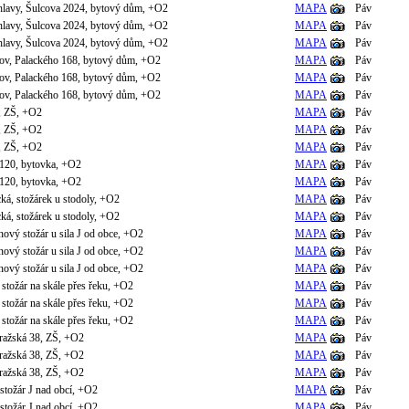
hlavy, Šulcova 2024, bytový dům, +O2
MAPA
Páv
hlavy, Šulcova 2024, bytový dům, +O2
MAPA
Páv
hlavy, Šulcova 2024, bytový dům, +O2
MAPA
Páv
ov, Palackého 168, bytový dům, +O2
MAPA
Páv
ov, Palackého 168, bytový dům, +O2
MAPA
Páv
ov, Palackého 168, bytový dům, +O2
MAPA
Páv
, ZŠ, +O2
MAPA
Páv
, ZŠ, +O2
MAPA
Páv
, ZŠ, +O2
MAPA
Páv
í 120, bytovka, +O2
MAPA
Páv
í 120, bytovka, +O2
MAPA
Páv
cká, stožárek u stodoly, +O2
MAPA
Páv
cká, stožárek u stodoly, +O2
MAPA
Páv
nový stožár u sila J od obce, +O2
MAPA
Páv
nový stožár u sila J od obce, +O2
MAPA
Páv
nový stožár u sila J od obce, +O2
MAPA
Páv
 stožár na skále přes řeku, +O2
MAPA
Páv
 stožár na skále přes řeku, +O2
MAPA
Páv
 stožár na skále přes řeku, +O2
MAPA
Páv
Pražská 38, ZŠ, +O2
MAPA
Páv
Pražská 38, ZŠ, +O2
MAPA
Páv
Pražská 38, ZŠ, +O2
MAPA
Páv
 stožár J nad obcí, +O2
MAPA
Páv
 stožár J nad obcí, +O2
MAPA
Páv