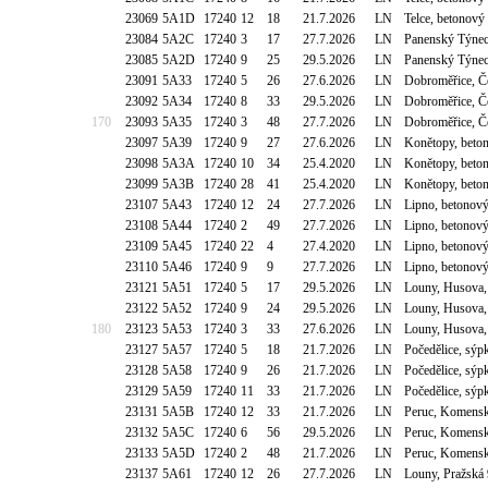
23069
5A1D
17240
12
18
21.7.2026
LN
Telce, betonový
23084
5A2C
17240
3
17
27.7.2026
LN
Panenský Týne
23085
5A2D
17240
9
25
29.5.2026
LN
Panenský Týne
23091
5A33
17240
5
26
27.6.2026
LN
Dobroměřice, Če
23092
5A34
17240
8
33
29.5.2026
LN
Dobroměřice, Če
170
23093
5A35
17240
3
48
27.7.2026
LN
Dobroměřice, Če
23097
5A39
17240
9
27
27.6.2026
LN
Konětopy, beto
23098
5A3A
17240
10
34
25.4.2020
LN
Konětopy, beto
23099
5A3B
17240
28
41
25.4.2020
LN
Konětopy, beto
23107
5A43
17240
12
24
27.7.2026
LN
Lipno, betonový
23108
5A44
17240
2
49
27.7.2026
LN
Lipno, betonový
23109
5A45
17240
22
4
27.4.2020
LN
Lipno, betonový
23110
5A46
17240
9
9
27.7.2026
LN
Lipno, betonový
23121
5A51
17240
5
17
29.5.2026
LN
Louny, Husova,
23122
5A52
17240
9
24
29.5.2026
LN
Louny, Husova,
180
23123
5A53
17240
3
33
27.6.2026
LN
Louny, Husova,
23127
5A57
17240
5
18
21.7.2026
LN
Počedělice, sýp
23128
5A58
17240
9
26
21.7.2026
LN
Počedělice, sýp
23129
5A59
17240
11
33
21.7.2026
LN
Počedělice, sýp
23131
5A5B
17240
12
33
21.7.2026
LN
Peruc, Komens
23132
5A5C
17240
6
56
29.5.2026
LN
Peruc, Komens
23133
5A5D
17240
2
48
21.7.2026
LN
Peruc, Komens
23137
5A61
17240
12
26
27.7.2026
LN
Louny, Pražská