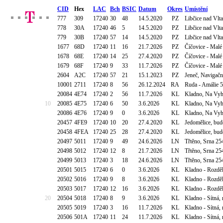
CID
Hex
LAC
Bch
BSIC
Datum
Okres
Umístění
777
309
17240
30
48
14.5.2020
PZ
Libčice nad Vl
778
30A
17240
46
5
14.5.2020
PZ
Libčice nad Vl
779
30B
17240
57
14
14.5.2020
PZ
Libčice nad Vl
1677
68D
17240
11
16
21.7.2026
PZ
Číčovice - Malé
1678
68E
17240
14
25
27.4.2020
PZ
Číčovice - Malé
1679
68F
17240
9
33
11.7.2026
PZ
Číčovice - Malé
2604
A2C
17240
57
21
15.1.2023
PZ
Jeneč, Navigačn
10001
2711
17240
8
56
26.12.2024
RA
Ruda - Amálie 5
20084
4E74
17240
2
56
11.7.2026
KL
Kladno, Na Vyh
10
20085
4E75
17240
6
50
3.6.2026
KL
Kladno, Na Vyh
20086
4E76
17240
9
0
3.6.2026
KL
Kladno, Na Vyh
20457
4FE9
17240
10
20
27.4.2020
KL
Jedomělice, bu
20458
4FEA
17240
25
28
27.4.2020
KL
Jedomělice, bu
20497
5011
17240
9
49
24.6.2026
LN
Třtěno, Srna 25
20498
5012
17240
12
8
21.7.2026
LN
Třtěno, Srna 25
20499
5013
17240
3
18
24.6.2026
LN
Třtěno, Srna 25
20501
5015
17240
6
0
3.6.2026
KL
Kladno - Rozdě
20502
5016
17240
9
8
3.6.2026
KL
Kladno - Rozdě
20503
5017
17240
12
16
3.6.2026
KL
Kladno - Rozdě
20
20504
5018
17240
8
9
3.6.2026
KL
Kladno - Sítná,
20505
5019
17240
3
16
11.7.2026
KL
Kladno - Sítná,
20506
501A
17240
11
24
11.7.2026
KL
Kladno - Sítná,