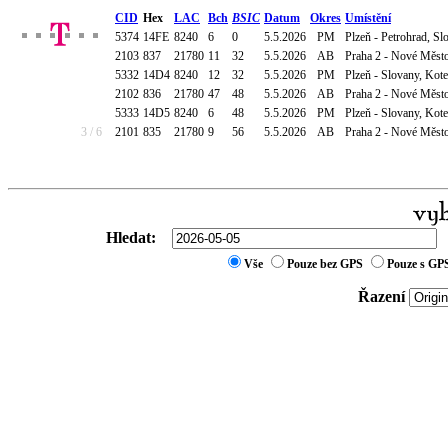
CID
Hex
LAC
Bch
BSIC
Datum
Okres
Umístění
5374
14FE
8240
6
0
5.5.2026
PM
Plzeň - Petrohrad, S
2103
837
21780
11
32
5.5.2026
AB
Praha 2 - Nové Město
5332
14D4
8240
12
32
5.5.2026
PM
Plzeň - Slovany, Kot
2102
836
21780
47
48
5.5.2026
AB
Praha 2 - Nové Město
5333
14D5
8240
6
48
5.5.2026
PM
Plzeň - Slovany, Kot
3 / 6
2101
835
21780
9
56
5.5.2026
AB
Praha 2 - Nové Město
Hledat:
Vše
Pouze bez GPS
Pouze s GP
Řazení