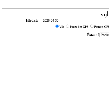
Hledat:
Vše
Pouze bez GPS
Pouze s GP
Řazení