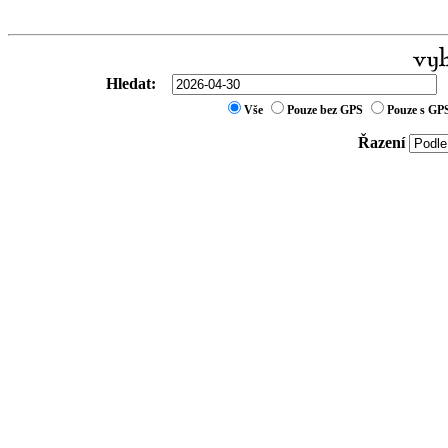
Hledat:
Vše
Pouze bez GPS
Pouze s GP
Řazení