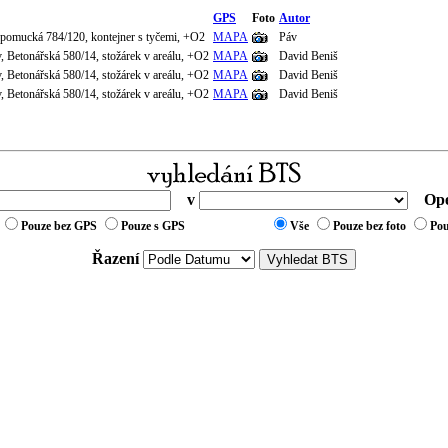
GPS
Foto
Autor
epomucká 784/120, kontejner s tyčemi, +O2
MAPA
Páv
, Betonářská 580/14, stožárek v areálu, +O2
MAPA
David Beniš
, Betonářská 580/14, stožárek v areálu, +O2
MAPA
David Beniš
, Betonářská 580/14, stožárek v areálu, +O2
MAPA
David Beniš
v
Ope
Pouze bez GPS
Pouze s GPS
Vše
Pouze bez foto
Pou
Řazení