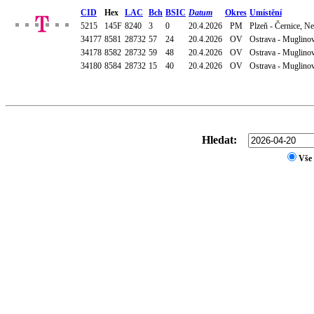
CID
Hex
LAC
Bch
BSIC
Datum
Okres
Umístění
5215
145F
8240
3
0
20.4.2026
PM
Plzeň - Černice, N
34177
8581
28732
57
24
20.4.2026
OV
Ostrava - Muglinov
34178
8582
28732
59
48
20.4.2026
OV
Ostrava - Muglinov
34180
8584
28732
15
40
20.4.2026
OV
Ostrava - Muglinov
Hledat:
Vše