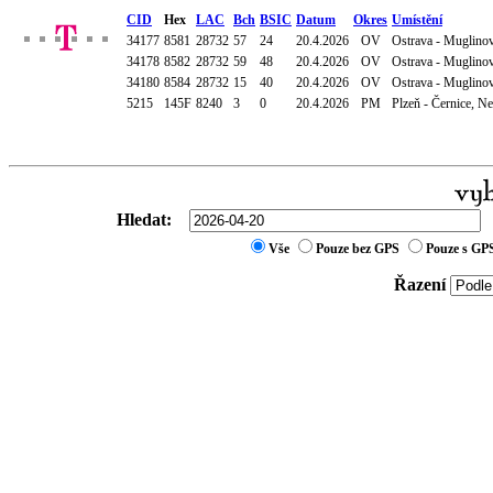
CID
Hex
LAC
Bch
BSIC
Datum
Okres
Umístění
34177
8581
28732
57
24
20.4.2026
OV
Ostrava - Muglinov
34178
8582
28732
59
48
20.4.2026
OV
Ostrava - Muglinov
34180
8584
28732
15
40
20.4.2026
OV
Ostrava - Muglinov
5215
145F
8240
3
0
20.4.2026
PM
Plzeň - Černice, N
Hledat:
Vše
Pouze bez GPS
Pouze s GP
Řazení