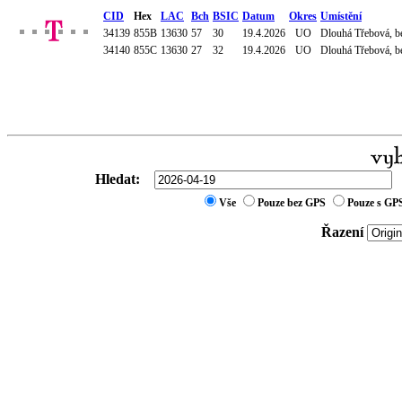
CID
Hex
LAC
Bch
BSIC
Datum
Okres
Umístění
34139
855B
13630
57
30
19.4.2026
UO
Dlouhá Třebová, be
34140
855C
13630
27
32
19.4.2026
UO
Dlouhá Třebová, be
Hledat:
Vše
Pouze bez GPS
Pouze s GP
Řazení