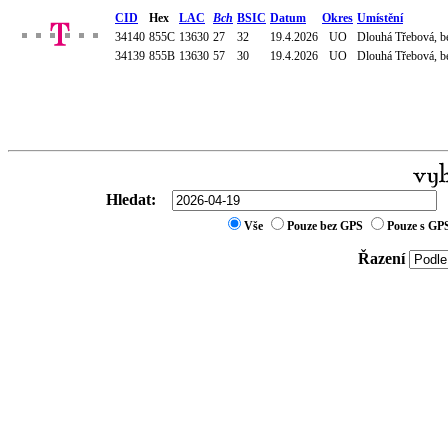
CID
Hex
LAC
Bch
BSIC
Datum
Okres
Umístění
34140
855C
13630
27
32
19.4.2026
UO
Dlouhá Třebová, be
34139
855B
13630
57
30
19.4.2026
UO
Dlouhá Třebová, be
Hledat:
Vše
Pouze bez GPS
Pouze s GP
Řazení