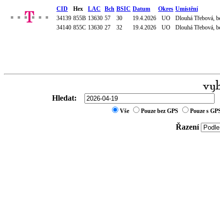
CID
Hex
LAC
Bch
BSIC
Datum
Okres
Umístění
34139
855B
13630
57
30
19.4.2026
UO
Dlouhá Třebová, be
34140
855C
13630
27
32
19.4.2026
UO
Dlouhá Třebová, be
Hledat:
Vše
Pouze bez GPS
Pouze s GP
Řazení