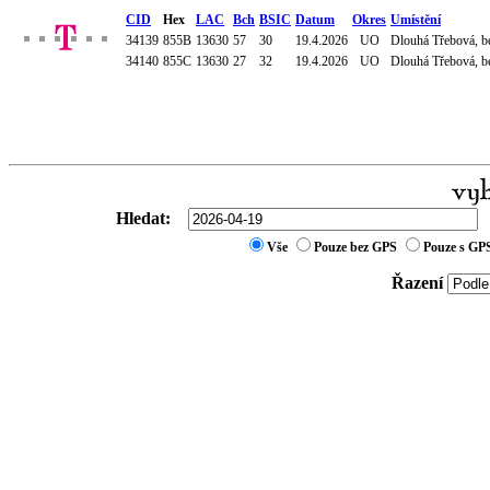
CID
Hex
LAC
Bch
BSIC
Datum
Okres
Umístění
34139
855B
13630
57
30
19.4.2026
UO
Dlouhá Třebová, be
34140
855C
13630
27
32
19.4.2026
UO
Dlouhá Třebová, be
Hledat:
Vše
Pouze bez GPS
Pouze s GP
Řazení