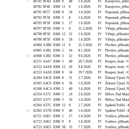
70
40781
9F4D
8300
8
48
1.6.2026
PJ
Kasejovice, příh
40782
9F4E
8300
11
0
1.6.2026
PJ
Kasejovice, příh
40791
9F57
8300
9
24
1.6.2026
PJ
Nepomuk, příhrad
40792
9F58
8300
5
8
1.6.2026
PJ
Nepomuk, příhrad
40793
9F59
8300
3
17
1.6.2026
PJ
Nepomuk, příhrad
40797
9F5D
8300
3
9
21.3.2026
PJ
Vlčtejn, příhrad
40798
9F5E
8300
12
32
1.6.2026
PJ
Vlčtejn, příhrad
40799
9F5F
8300
6
18
1.6.2026
PJ
Vlčtejn, příhrad
41904
A3B0
8300
11
0
21.3.2026
PJ
Plevňov, příhrad
41905
A3B1
8300
2
16
8.1.2026
PJ
Plevňov, příhrad
80
41906
A3B2
8300
3
32
9.6.2026
PJ
Plevňov, příhrad
42151
A4A7
8300
5
49
29.7.2026
PJ
Roupov, hrad, +
42152
A4A8
8300
12
26
9.6.2026
PJ
Roupov, hrad, +
42153
A4A9
8300
8
34
29.7.2026
PJ
Roupov, hrad, +
42184
A4C8
8300
8
51
2.7.2026
PJ
Železný Újezd, 
42185
A4C9
8300
6
56
1.6.2026
PJ
Železný Újezd, 
42186
A4CA
8300
2
40
1.6.2026
PJ
Železný Újezd, 
42354
A572
8300
3
24
2.6.2026
PJ
Míšov, Nad Mará
42355
A573
8300
5
16
1.6.2026
PJ
Míšov, Nad Mará
42364
A57C
8300
12
8
2.7.2026
PJ
Spálené Poříčí -
90
42365
A57D
8300
9
40
1.6.2026
PJ
Spálené Poříčí -
42721
A6E1
8300
2
17
1.6.2026
PJ
Svárkov, příhrad
42722
A6E2
8300
9
8
1.6.2026
PJ
Svárkov, příhrad
42723
A6E3
8300
58
35
7.7.2020
PJ
Svárkov, příhrad