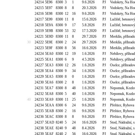
24214
5E96
8300
3
1
9.6.2026
PJ
Vodokrty, Na Hom
24215
5E97
8300
8
8
20.3.2026
PJ
Vodokrty, Na Hom
24216
5E98
8300
12
16
9.6.2026
PJ
Vodokrty, Na Hom
24217
5E99
8300
11
8
15.6.2026
PJ
Lučiště, betonov
24218
5E9A
8300
9
17
5.8.2026
PJ
Lučiště, betonov
24219
5E9B
8300
53
32
17.5.2020
PJ
Lučiště, betonov
24221
5E9D
8300
11
8
29.7.2026
PJ
Merklín, příhra
30
24222
5E9E
8300
2
24
29.7.2026
PJ
Merklín, příhra
24223
5E9F
8300
8
56
16.6.2026
PJ
Merklín, příhra
24224
5EA0
8300
12
19
1.6.2026
PJ
Nebílovy, příhr
24225
5EA1
8300
6
9
4.5.2026
PJ
Nebílovy, příhr
24227
5EA3
8300
12
26
1.6.2026
PJ
Oselce, příhrado
24228
5EA4
8300
9
34
1.6.2026
PJ
Oselce, příhrado
24229
5EA5
8300
8
0
1.6.2026
PJ
Oselce, příhrado
24230
5EA6
8300
2
8
1.6.2026
PJ
Oselce, příhrado
24231
5EA7
8300
8
48
1.6.2026
PJ
Nepomuk, Kozlo
24232
5EA8
8300
5
40
1.6.2026
PJ
Nepomuk, Kozlo
40
24233
5EA9
8300
11
25
1.6.2026
PJ
Nepomuk, Kozlo
24234
5EAA
8300
6
24
9.6.2026
PJ
Přeštice, Rybova
24235
5EAB
8300
2
16
9.6.2026
PJ
Přeštice, Rybova
24236
5EAC
8300
8
8
9.6.2026
PJ
Přeštice, Rybova
24237
5EAD
8240
5
24
16.6.2026
PJ
Stod, Nádražní, s
24238
5EAE
8240
9
48
8.4.2026
PJ
Stod, Nádražní, s
24239
5EAF
8240
2
56
16.6.2026
PJ
Stod, Nádražní, s