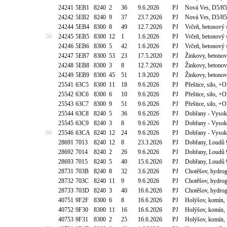
24241
5EB1
8240
2
36
9.6.2026
PJ
Nová Ves, D5/85
24242
5EB2
8240
9
37
23.7.2026
PJ
Nová Ves, D5/85
24244
5EB4
8300
8
49
12.7.2026
PJ
Vrčeň, betonový
50
24245
5EB5
8300
12
1
1.6.2026
PJ
Vrčeň, betonový
24246
5EB6
8300
5
42
1.6.2026
PJ
Vrčeň, betonový
24247
5EB7
8300
53
23
17.5.2020
PJ
Žinkovy, betono
24248
5EB8
8300
3
8
12.7.2026
PJ
Žinkovy, betono
24249
5EB9
8300
45
51
1.9.2020
PJ
Žinkovy, betono
25541
63C5
8300
11
18
9.6.2026
PJ
Přeštice, silo, 
25542
63C6
8300
6
10
9.6.2026
PJ
Přeštice, silo, 
25543
63C7
8300
9
51
9.6.2026
PJ
Přeštice, silo, 
25544
63C8
8240
5
36
9.6.2026
PJ
Dobřany - Vysoká
25545
63C9
8240
3
8
9.6.2026
PJ
Dobřany - Vysoká
60
25546
63CA
8240
12
24
9.6.2026
PJ
Dobřany - Vysoká
28691
7013
8240
12
8
23.3.2026
PJ
Dobřany, Loudů 
28692
7014
8240
2
26
9.6.2026
PJ
Dobřany, Loudů 
28693
7015
8240
5
40
15.6.2026
PJ
Dobřany, Loudů 
28731
703B
8240
8
32
3.6.2026
PJ
Chotěšov, hydrog
28732
703C
8240
11
9
9.6.2026
PJ
Chotěšov, hydrog
28733
703D
8240
3
40
16.6.2026
PJ
Chotěšov, hydrog
40751
9F2F
8300
6
8
16.6.2026
PJ
Holýšov, komín
40752
9F30
8300
11
16
16.6.2026
PJ
Holýšov, komín
40753
9F31
8300
2
25
16.6.2026
PJ
Holýšov, komín