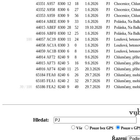
43351
A957
8300
12
18
1.6.2026
PJ
Chocenice, Chlum
43352
A958
8300
6
27
1.6.2026
PJ
Chocenice, Chlum
43353
A959
8300
9
56
1.6.2026
PJ
Chocenice, Chlum
44014
ABEE
8300
9
33
1.6.2026
PJ
Polánka, Na Bal
44015
ABEF
8300
28
52
19.10.2020
PJ
Polánka, Na Bal
44016
ABF0
8300
12
25
1.6.2026
PJ
Polánka, Na Bal
100
44057
AC19
8300
11
24
1.6.2026
PJ
Louňová, betono
44058
AC1A
8300
3
0
1.6.2026
PJ
Louňová, betono
44059
AC1B
8300
6
8
1.6.2026
PJ
Louňová, betono
44914
AF72
8240
9
8
9.6.2026
PJ
Chlumčany, příh
44915
AF73
8240
5
16
9.6.2026
PJ
Chlumčany, příh
44916
AF74
8240
11
25
20.3.2026
PJ
Chlumčany, příh
65184
FEA0
8240
6
26
29.7.2026
PJ
Chlumčany, mobi
65185
FEA1
8240
2
32
29.7.2026
PJ
Chlumčany, mobi
39 / 108
65186
FEA2
8240
9
49
29.7.2026
PJ
Chlumčany, mobi
Hledat:
Vše
Pouze bez GPS
Pouze s GP
Řazení