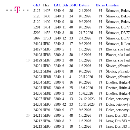
CID
Hex
LAC
Bch
BSIC
Datum
Okres
Umístění
5127
1407
8240
6
56
2.4.2026
PJ
Štěnovice, Buko
5128
1408
8240
2
24
9.6.2026
PJ
Štěnovice, Buko
5129
1409
8240
9
10
9.6.2026
PJ
Štěnovice, Buko
5201
1451
8240
11
40
9.6.2026
PJ
Štěnovice, D5/77
5202
1452
8240
8
48
21.7.2026
PJ
Štěnovice, D5/77
5997
176D
8240
12
33
2.4.2026
PJ
Štěnovice, D5/77
24194
5E82
8240
3
17
9.6.2026
PJ
Štěnovice, K Lom
24197
5E85
8300
5
1
1.6.2026
PJ
Blovice, silo J o
24198
5E86
8300
8
50
1.6.2026
PJ
Blovice, silo J o
10
24199
5E87
8300
3
40
1.6.2026
PJ
Blovice, silo J o
24201
5E89
8240
6
36
1.6.2026
PJ
Šlovice, příhrado
24202
5E8A
8240
8
18
9.6.2026
PJ
Šlovice, příhrado
24203
5E8B
8240
11
41
28.5.2026
PJ
Šlovice, příhrado
24204
5E8C
8300
8
16
9.6.2026
PJ
Dnešice, Hůrka 
24205
5E8D
8300
6
25
16.6.2026
PJ
Dnešice, Hůrka 
24206
5E8E
8300
3
33
16.6.2026
PJ
Dnešice, Hůrka 
24207
5E8F
8300
41
13
24.12.2023
PJ
Dolce, betonový 
24208
5E90
8300
42
33
16.11.2023
PJ
Dolce, betonový 
24209
5E91
8300
9
17
9.6.2026
PJ
Dolce, betonový 
20
24211
5E93
8300
5
48
1.6.2026
PJ
Jarov, Dus 583 
24212
5E94
8300
8
2
1.6.2026
PJ
Jarov, Dus 583 
24213
5E95
8300
3
10
1.6.2026
PJ
Jarov, Dus 583 