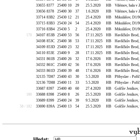
33655
8377
25400
10
29
25.5.2020
HB
Vilémov, hala v
33656
8378
25400
30
37
1.6.2020
HB
Vilémov, hala v
33714
83B2
25430
12
21
25.4.2020
HB
Mikulášov, D1/9
33715
83B3
25430
24
54
25.4.2020
HB
Mikulášov, D1/9
33716
83B4
25430
5
2
25.4.2020
HB
Mikulášov, D1/9
170
34107
853B
25400
53
56
17.11.2025
HB
Havlíčkův Brod,
34108
853C
25400
38
53
17.11.2025
HB
Havlíčkův Brod,
34109
853D
25400
23
32
17.11.2025
HB
Havlíčkův Brod,
34110
853E
25400
9
28
17.11.2025
HB
Havlíčkův Brod,
34331
861B
25400
26
32
17.6.2026
HB
Havlíčkův Brod,
34332
861C
25400
42
56
17.6.2026
HB
Havlíčkův Brod,
34333
861D
25400
39
48
17.6.2026
HB
Havlíčkův Brod,
32135
7D87
25400
43
30
5.5.2020
HB
Přibyslav - Poř
32136
7D88
25400
11
33
5.5.2020
HB
Přibyslav - Poř
33687
8397
25400
40
60
27.4.2020
HB
Golčův Jeníkov,
180
33688
8398
25400
8
26
25.5.2020
HB
Golčův Jeníkov,
33689
8399
25400
24
39
9.5.2020
HB
Golčův Jeníkov,
58 / 182
33690
839A
25400
13
54
25.5.2020
HB
Golčův Jeníkov,
Hledat: