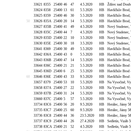
33621
8355
25400
46
47
4.5.2020
HB
Ždírec nad Doub
33624
8358
25400
13
61
5.5.2020
HB
Havlíčkův Brod,
33625
8359
25400
46
30
5.5.2020
HB
Havlíčkův Brod,
50
33626
835A
25400
20
14
5.5.2020
HB
Havlíčkův Brod,
33627
835B
25400
41
49
4.5.2020
HB
Nový Studenec,
33628
835C
25400
44
7
4.5.2020
HB
Nový Studenec,
33629
835D
25400
22
10
3.5.2020
HB
Nový Studenec,
33630
835E
25400
30
18
3.5.2020
HB
Nový Studenec,
33641
8369
25400
30
49
5.5.2020
HB
Havlíčkův Brod, 
33642
836A
25400
43
0
5.5.2020
HB
Havlíčkův Brod, 
33643
836B
25400
47
14
5.5.2020
HB
Havlíčkův Brod, 
33644
836C
25400
21
21
5.5.2020
HB
Havlíčkův Brod -
33645
836D
25400
6
25
5.5.2020
HB
Havlíčkův Brod -
60
33646
836E
25400
43
33
9.5.2020
HB
Havlíčkův Brod -
33657
8379
25400
53
10
5.5.2020
HB
Na Vysočině, Vy
33658
837A
25400
27
22
5.5.2020
HB
Na Vysočině, Vy
33659
837B
25400
31
24
5.5.2020
HB
Na Vysočině, Vy
33660
837C
25400
5
57
5.5.2020
HB
Na Vysočině, Vy
33734
83C6
25400
56
20
9.5.2020
HB
Herálec, Jámy 5
33735
83C7
25400
25
60
9.5.2020
HB
Herálec, Jámy 5
33736
83C8
25400
44
36
23.5.2020
HB
Herálec, Jámy 5
33737
83C9
25400
44
26
27.4.2020
HB
Sedletín, Vizáb 
33738
83CA
25400
21
52
4.5.2020
HB
Sedletín, Vizáb 