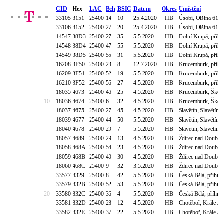
CID
Hex
LAC
Bch
BSIC
Datum
Okres
Umístění
33105
8151
25400
14
10
25.4.2020
HB
Úsobí, Olšina 6
33106
8152
25400
27
20
25.4.2020
HB
Úsobí, Olšina 6
14547
38D3
25400
27
35
5.5.2020
HB
Dolní Krupá, př
14548
38D4
25400
47
55
5.5.2020
HB
Dolní Krupá, př
14549
38D5
25400
55
31
5.5.2020
HB
Dolní Krupá, př
16208
3F50
25400
23
8
12.7.2020
HB
Krucemburk, pří
16209
3F51
25400
52
19
5.5.2020
HB
Krucemburk, pří
16210
3F52
25400
56
27
4.5.2020
HB
Krucemburk, pří
18035
4673
25400
46
25
4.5.2020
HB
Krucemburk, Ško
10
18036
4674
25400
6
32
4.5.2020
HB
Krucemburk, Ško
18037
4675
25400
27
45
4.5.2020
HB
Slavětín, Slavět
18039
4677
25400
44
50
5.5.2020
HB
Slavětín, Slavět
18040
4678
25400
29
7
5.5.2020
HB
Slavětín, Slavět
18057
4689
25400
29
13
4.5.2020
HB
Ždírec nad Doubr
18058
468A
25400
54
23
4.5.2020
HB
Ždírec nad Doubr
18059
468B
25400
40
30
4.5.2020
HB
Ždírec nad Doubr
18060
468C
25400
9
32
3.5.2020
HB
Ždírec nad Doubr
33577
8329
25400
8
42
5.5.2020
HB
Česká Bělá, příh
33579
832B
25400
52
53
5.5.2020
HB
Česká Bělá, příh
20
33580
832C
25400
36
4
5.5.2020
HB
Česká Bělá, příh
33581
832D
25400
28
12
4.5.2020
HB
Chotěboř, Krále 
33582
832E
25400
37
22
5.5.2020
HB
Chotěboř, Krále 