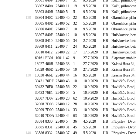
33801
8409
25400
7
51
9.5.2020
HB
Kožlí, příhradov
33802
840A
25400
11
19
9.5.2020
HB
Kožlí, příhradov
33803
840B
25400
5
5
9.5.2020
HB
Kožlí, příhradov
120
33804
840C
25400
45
22
9.5.2020
HB
Okrouhlice, příh
33805
840D
25400
52
32
5.5.2020
HB
Okrouhlice, příh
33806
840E
25400
7
10
9.5.2020
HB
Okrouhlice, příh
33807
840F
25400
12
10
9.5.2020
HB
Hněvkovice, bet
33808
8410
25400
55
34
2.7.2020
HB
Hněvkovice, bet
33809
8411
25400
7
24
9.5.2020
HB
Hněvkovice, bet
33810
8412
25400
22
17
17.5.2020
HB
Hněvkovice, bet
60161
EB01
10011
42
9
27.7.2020
HB
Šlapanov, mobiln
18027
466B
25400
38
1
27.7.2020
HB
Krásná Hora 34,
18029
466D
25400
59
10
27.7.2020
HB
Krásná Hora 34,
130
18030
466E
25400
44
16
9.5.2020
HB
Krásná Hora 34,
30431
76DF
25400
43
10
10.9.2020
HB
Havlíčkův Brod,
30432
76E0
25400
56
22
10.9.2020
HB
Havlíčkův Brod,
30433
76E1
25400
54
5
10.9.2020
HB
Havlíčkův Brod,
32007
7D07
25400
28
62
10.9.2020
HB
Havlíčkův Brod -
32008
7D08
25400
12
28
10.9.2020
HB
Havlíčkův Brod -
32009
7D09
25400
14
33
10.9.2020
HB
Havlíčkův Brod -
32010
7D0A
25400
44
63
10.9.2020
HB
Havlíčkův Brod -
33584
8330
25400
5
36
4.5.2020
HB
Přibyslav - Dvor
33585
8331
25400
31
45
5.5.2020
HB
Přibyslav - Dvor
140
33586
8332
25400
37
49
5.5.2020
HB
Přibyslav - Dvor