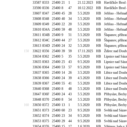
33587
8333
25400
21
1
21.12.2023
HB
Havlíčkův Brod 
33590
8336
25400
8
47
10.12.2022
HB
Havlíčkův Brod -
33607
8347
25400
45
28
5.5.2020
HB
Jeřišno - Heřmaň
33608
8348
25400
40
34
5.5.2020
HB
Jeřišno - Heřmaň
33609
8349
25400
22
20
5.5.2020
HB
Jeřišno - Heřmaň
33610
834A
25400
59
48
5.5.2020
HB
Jeřišno - Heřmaň
33611
834B
25400
9
51
5.5.2020
HB
Šlapanov, příhra
33612
834C
25400
44
27
5.5.2020
HB
Šlapanov, příhra
33613
834D
25400
24
32
5.5.2020
HB
Šlapanov, příhra
150
33622
8356
25400
39
59
17.11.2025
HB
Ždírec nad Doub
33634
8362
25400
5
35
5.5.2020
HB
Lipnice nad Sáz
33635
8363
25400
25
43
9.5.2020
HB
Lipnice nad Sáz
33636
8364
25400
53
57
9.5.2020
HB
Lipnice nad Sáz
33637
8365
25400
14
26
3.5.2020
HB
Libice nad Doub
33638
8366
25400
24
39
4.5.2020
HB
Libice nad Doub
33639
8367
25400
55
41
5.5.2020
HB
Libice nad Doub
33640
8368
25400
8
48
5.5.2020
HB
Libice nad Doub
33647
836F
25400
24
43
5.5.2020
HB
Přibyslav, Bech
33648
8370
25400
8
54
5.5.2020
HB
Přibyslav, Bech
160
33650
8372
25400
13
1
5.5.2020
HB
Přibyslav, Bech
33651
8373
25400
60
23
9.5.2020
HB
Světlá nad Sázav
33652
8374
25400
23
34
9.5.2020
HB
Světlá nad Sázav
33653
8375
25400
29
44
9.5.2020
HB
Světlá nad Sázav
33654
8376
25400
15
17
1.6.2020
HB
Vilémov, hala v