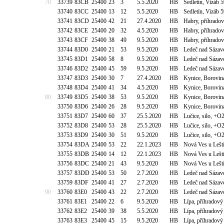
70
33739
83CB
25400
23
3
5.5.2020
HB
Sedletín, Vizáb 
33740
83CC
25400
13
12
5.5.2020
HB
Sedletín, Vizáb 
33741
83CD
25400
42
21
27.4.2020
HB
Habry, příhrado
33742
83CE
25400
20
32
4.5.2020
HB
Habry, příhrado
33743
83CF
25400
38
49
9.5.2020
HB
Habry, příhrado
33744
83D0
25400
21
53
9.5.2020
HB
Ledeč nad Sázav
33745
83D1
25400
58
8
9.5.2020
HB
Ledeč nad Sázav
33746
83D2
25400
45
59
9.5.2020
HB
Ledeč nad Sázav
33747
83D3
25400
30
7
27.4.2020
HB
Kynice, Borovin
33748
83D4
25400
41
34
4.5.2020
HB
Kynice, Borovin
80
33749
83D5
25400
38
53
9.5.2020
HB
Kynice, Borovin
33750
83D6
25400
26
28
9.5.2020
HB
Kynice, Borovin
33751
83D7
25400
60
37
25.5.2020
HB
Lučice, silo, +O
33752
83D8
25400
53
28
25.5.2020
HB
Lučice, silo, +O
33753
83D9
25400
30
51
9.5.2020
HB
Lučice, silo, +O
33754
83DA
25400
53
22
22.1.2023
HB
Nová Ves u Lešt
33755
83DB
25400
14
12
22.1.2023
HB
Nová Ves u Lešt
33756
83DC
25400
21
43
9.5.2020
HB
Nová Ves u Lešt
33757
83DD
25400
53
50
2.7.2020
HB
Ledeč nad Sázav
33759
83DF
25400
41
27
2.7.2020
HB
Ledeč nad Sázav
90
33760
83E0
25400
43
22
2.7.2020
HB
Ledeč nad Sázav
33761
83E1
25400
22
6
9.5.2020
HB
Lípa, příhradov
33762
83E2
25400
39
38
5.5.2020
HB
Lípa, příhradov
33763
83E3
25400
45
15
9.5.2020
HB
Lípa, příhradov