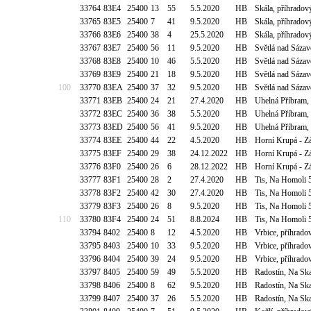
33764
83E4
25400
13
55
5.5.2020
HB
Skála, příhradov
33765
83E5
25400
7
41
9.5.2020
HB
Skála, příhradov
33766
83E6
25400
38
4
25.5.2020
HB
Skála, příhradov
33767
83E7
25400
56
11
9.5.2020
HB
Světlá nad Sáza
33768
83E8
25400
10
46
5.5.2020
HB
Světlá nad Sáza
33769
83E9
25400
21
18
9.5.2020
HB
Světlá nad Sáza
100
33770
83EA
25400
37
32
9.5.2020
HB
Světlá nad Sáza
33771
83EB
25400
24
21
27.4.2020
HB
Uhelná Příbram, 
33772
83EC
25400
36
38
5.5.2020
HB
Uhelná Příbram, 
33773
83ED
25400
56
41
9.5.2020
HB
Uhelná Příbram, 
33774
83EE
25400
44
22
4.5.2020
HB
Horní Krupá - Zá
33775
83EF
25400
29
38
24.12.2022
HB
Horní Krupá - Zá
33776
83F0
25400
26
6
28.12.2022
HB
Horní Krupá - Zá
33777
83F1
25400
28
2
27.4.2020
HB
Tis, Na Homoli 
33778
83F2
25400
42
30
27.4.2020
HB
Tis, Na Homoli 
33779
83F3
25400
26
8
9.5.2020
HB
Tis, Na Homoli 
110
33780
83F4
25400
24
51
8.8.2024
HB
Tis, Na Homoli 
33794
8402
25400
8
12
4.5.2020
HB
Vrbice, příhrado
33795
8403
25400
10
33
9.5.2020
HB
Vrbice, příhrado
33796
8404
25400
39
24
9.5.2020
HB
Vrbice, příhrado
33797
8405
25400
59
49
5.5.2020
HB
Radostín, Na Ska
33798
8406
25400
8
62
9.5.2020
HB
Radostín, Na Ska
33799
8407
25400
37
26
5.5.2020
HB
Radostín, Na Ska