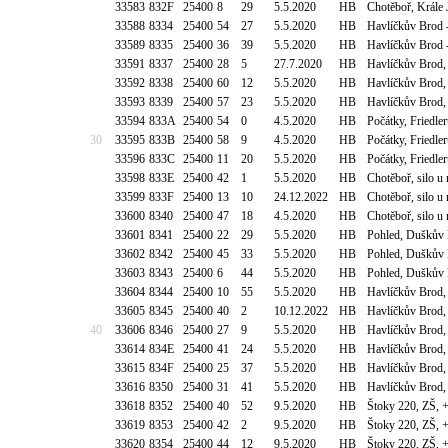
33583
832F
25400
8
29
5.5.2020
HB
Chotěboř, Krále 
33588
8334
25400
54
27
5.5.2020
HB
Havlíčkův Brod 
33589
8335
25400
36
39
5.5.2020
HB
Havlíčkův Brod 
33591
8337
25400
28
5
27.7.2020
HB
Havlíčkův Brod,
33592
8338
25400
60
12
5.5.2020
HB
Havlíčkův Brod,
33593
8339
25400
57
23
5.5.2020
HB
Havlíčkův Brod,
33594
833A
25400
54
0
4.5.2020
HB
Počátky, Friedle
30
33595
833B
25400
58
9
4.5.2020
HB
Počátky, Friedle
33596
833C
25400
11
20
5.5.2020
HB
Počátky, Friedle
33598
833E
25400
42
1
5.5.2020
HB
Chotěboř, silo u
33599
833F
25400
13
10
24.12.2022
HB
Chotěboř, silo u
33600
8340
25400
47
18
4.5.2020
HB
Chotěboř, silo u
33601
8341
25400
22
29
5.5.2020
HB
Pohled, Duškův 
33602
8342
25400
45
33
5.5.2020
HB
Pohled, Duškův 
33603
8343
25400
6
44
5.5.2020
HB
Pohled, Duškův 
33604
8344
25400
10
55
5.5.2020
HB
Havlíčkův Brod,
33605
8345
25400
40
2
10.12.2022
HB
Havlíčkův Brod,
40
33606
8346
25400
27
9
5.5.2020
HB
Havlíčkův Brod,
33614
834E
25400
41
24
5.5.2020
HB
Havlíčkův Brod,
33615
834F
25400
25
37
5.5.2020
HB
Havlíčkův Brod,
33616
8350
25400
31
41
5.5.2020
HB
Havlíčkův Brod,
33618
8352
25400
40
52
9.5.2020
HB
Štoky 220, ZŠ, 
33619
8353
25400
42
2
9.5.2020
HB
Štoky 220, ZŠ, 
33620
8354
25400
44
12
9.5.2020
HB
Štoky 220, ZŠ, 