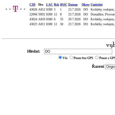
CID
Hex
LAC
Bch
BSIC
Datum
Okres
Umístění
43026
A812
8300
5
1
23.7.2026
DO
Krchleby, vodojem
22994
59D2
8300
12
8
23.7.2026
DO
Domažlice, Pivovar
43024
A810
8300
6
35
29.7.2026
DO
Krchleby, vodojem
43025
A811
8300
12
50
23.7.2026
DO
Krchleby, vodojem
Hledat:
Vše
Pouze bez GPS
Pouze s GP
Řazení