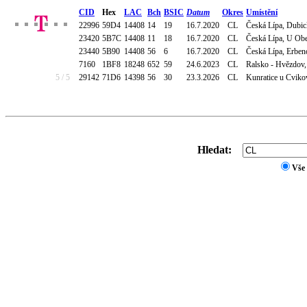
CID
Hex
LAC
Bch
BSIC
Datum
Okres
Umístění
22996
59D4
14408
14
19
16.7.2020
CL
Česká Lípa, Dubick
23420
5B7C
14408
11
18
16.7.2020
CL
Česká Lípa, U Obec
23440
5B90
14408
56
6
16.7.2020
CL
Česká Lípa, Erbe
7160
1BF8
18248
652
59
24.6.2023
CL
Ralsko - Hvězdov, 
5 / 5
29142
71D6
14398
56
30
23.3.2026
CL
Kunratice u Cviko
Hledat:
Vše