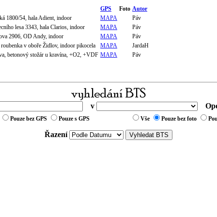
GPS
Foto
Autor
á 1800/54, hala Adient, indoor
MAPA
Páv
ního lesa 3343, hala Clarios, indoor
MAPA
Páv
nova 2906, OD Andy, indoor
MAPA
Páv
roubenka v oboře Židlov, indoor pikocela
MAPA
JardaH
va, betonový stožár u kravína, +O2, +VDF
MAPA
Páv
v
Ope
Pouze bez GPS
Pouze s GPS
Vše
Pouze bez foto
Pou
Řazení