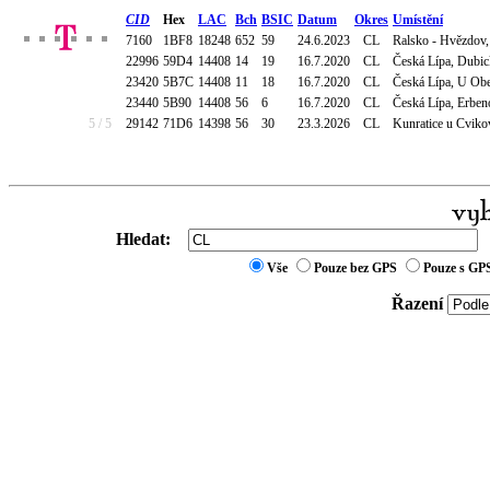
CID
Hex
LAC
Bch
BSIC
Datum
Okres
Umístění
7160
1BF8
18248
652
59
24.6.2023
CL
Ralsko - Hvězdov, 
22996
59D4
14408
14
19
16.7.2020
CL
Česká Lípa, Dubick
23420
5B7C
14408
11
18
16.7.2020
CL
Česká Lípa, U Obec
23440
5B90
14408
56
6
16.7.2020
CL
Česká Lípa, Erbe
5 / 5
29142
71D6
14398
56
30
23.3.2026
CL
Kunratice u Cviko
Hledat:
Vše
Pouze bez GPS
Pouze s GP
Řazení