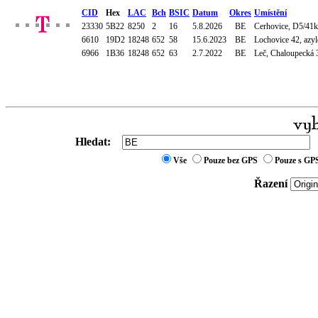
CID
Hex
LAC
Bch
BSIC
Datum
Okres
Umístění
23330
5B22
8250
2
16
5.8.2026
BE
Cerhovice, D5/41km
6610
19D2
18248
652
58
15.6.2023
BE
Lochovice 42, azyl
6966
1B36
18248
652
63
2.7.2022
BE
Leč, Chaloupecká 
Hledat:
Vše
Pouze bez GPS
Pouze s GP
Řazení