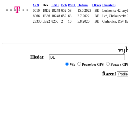
CID
Hex
LAC
Bch
BSIC
Datum
Okres
Umístění
6610
19D2
18248
652
58
15.6.2023
BE
Lochovice 42, azyl
6966
1B36
18248
652
63
2.7.2022
BE
Leč, Chaloupecká 
23330
5B22
8250
2
16
5.8.2026
BE
Cerhovice, D5/41km
Hledat:
Vše
Pouze bez GPS
Pouze s GP
Řazení