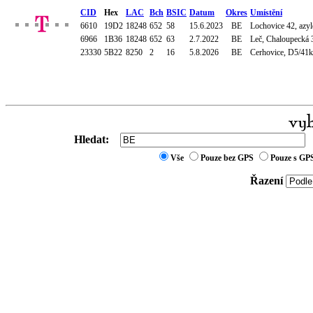
CID
Hex
LAC
Bch
BSIC
Datum
Okres
Umístění
6610
19D2
18248
652
58
15.6.2023
BE
Lochovice 42, azyl
6966
1B36
18248
652
63
2.7.2022
BE
Leč, Chaloupecká 
23330
5B22
8250
2
16
5.8.2026
BE
Cerhovice, D5/41km
Hledat:
Vše
Pouze bez GPS
Pouze s GP
Řazení