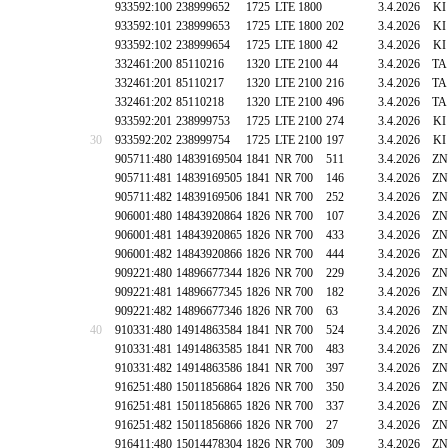
933592:100
238999652
1725
LTE 1800
3.4.2026
KI
933592:101
238999653
1725
LTE 1800
202
3.4.2026
KI
933592:102
238999654
1725
LTE 1800
42
3.4.2026
KI
332461:200
85110216
1320
LTE 2100
44
3.4.2026
TA
332461:201
85110217
1320
LTE 2100
216
3.4.2026
TA
332461:202
85110218
1320
LTE 2100
496
3.4.2026
TA
933592:201
238999753
1725
LTE 2100
274
3.4.2026
KI
30
933592:202
238999754
1725
LTE 2100
197
3.4.2026
KI
905711:480
14839169504
1841
NR 700
511
3.4.2026
ZN
905711:481
14839169505
1841
NR 700
146
3.4.2026
ZN
905711:482
14839169506
1841
NR 700
252
3.4.2026
ZN
906001:480
14843920864
1826
NR 700
107
3.4.2026
ZN
906001:481
14843920865
1826
NR 700
433
3.4.2026
ZN
906001:482
14843920866
1826
NR 700
444
3.4.2026
ZN
909221:480
14896677344
1826
NR 700
229
3.4.2026
ZN
909221:481
14896677345
1826
NR 700
182
3.4.2026
ZN
909221:482
14896677346
1826
NR 700
63
3.4.2026
ZN
40
910331:480
14914863584
1841
NR 700
524
3.4.2026
ZN
910331:481
14914863585
1841
NR 700
483
3.4.2026
ZN
910331:482
14914863586
1841
NR 700
397
3.4.2026
ZN
916251:480
15011856864
1826
NR 700
350
3.4.2026
ZN
916251:481
15011856865
1826
NR 700
337
3.4.2026
ZN
916251:482
15011856866
1826
NR 700
27
3.4.2026
ZN
916411:480
15014478304
1826
NR 700
309
3.4.2026
ZN