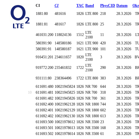
CI
CI
TAC
Band
PhysCID
Datum
Okr
1881:80
481616
1826
LTE 800
218
28.3.2026
T
1881:81
481617
1826
LTE 800
25
28.3.2026
T
LTE
461031:200
118024136
1512
11
28.3.2026
L
2100
580391:90
148580186
1621
LTE 900
420
28.3.2026
T
580391:91
148580187
1621
LTE 900
101
28.3.2026
T
LTE
916451:201
234611657
1820
3
28.3.2026
B
2100
LTE
919772:200
235461832
1722
290
28.3.2026
B
2100
931111:80
238364496
1722
LTE 800
383
28.3.2026
B
611691:480
10021945824
1826
NR 700
644
28.3.2026
T
10
611691:481
10021945825
1826
NR 700
318
28.3.2026
T
611691:482
10021945826
1826
NR 700
361
28.3.2026
T
611692:400
10021962128
1826
NR 1800
744
28.3.2026
T
611692:401
10021962129
1826
NR 1800
602
28.3.2026
T
611692:402
10021962130
1826
NR 1800
613
28.3.2026
T
611693:500
10021978612
1826
NR 3500
23
28.3.2026
T
611693:501
10021978613
1826
NR 3500
168
28.3.2026
T
611693:502
10021978614
1826
NR 3500
61
28.3.2026
T