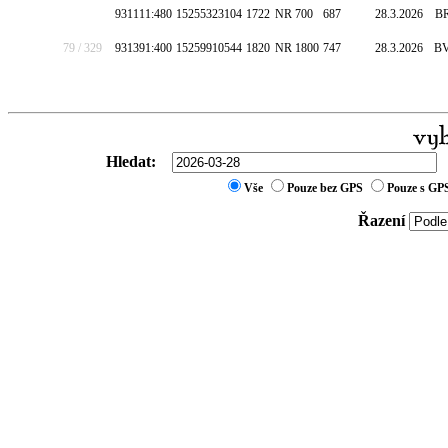
931111:480
15255323104
1722
NR 700
687
28.3.2026
B
79 / 329
931391:400
15259910544
1820
NR 1800
747
28.3.2026
B
Hledat:
Vše
Pouze bez GPS
Pouze s GP
Řazení