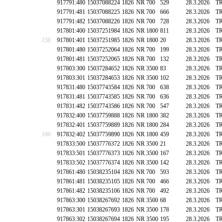
917791:480
15037088224
1826
NR 700
529
28.3.2026
T
917791:481
15037088225
1826
NR 700
666
28.3.2026
T
917791:482
15037088226
1826
NR 700
728
28.3.2026
T
917801:400
15037251984
1826
NR 1800
811
28.3.2026
T
150
917801:401
15037251985
1826
NR 1800
20
28.3.2026
T
917801:480
15037252064
1826
NR 700
199
28.3.2026
T
917801:481
15037252065
1826
NR 700
132
28.3.2026
T
917803:300
15037284652
1826
NR 3500
83
28.3.2026
T
917803:301
15037284653
1826
NR 3500
102
28.3.2026
T
917831:480
15037743584
1826
NR 700
638
28.3.2026
T
917831:481
15037743585
1826
NR 700
636
28.3.2026
T
917831:482
15037743586
1826
NR 700
547
28.3.2026
T
917832:400
15037759888
1826
NR 1800
382
28.3.2026
T
917832:401
15037759889
1826
NR 1800
284
28.3.2026
T
160
917832:402
15037759890
1826
NR 1800
459
28.3.2026
T
917833:500
15037776372
1826
NR 3500
21
28.3.2026
T
917833:501
15037776373
1826
NR 3500
167
28.3.2026
T
917833:502
15037776374
1826
NR 3500
142
28.3.2026
T
917861:480
15038235104
1826
NR 700
593
28.3.2026
T
917861:481
15038235105
1826
NR 700
466
28.3.2026
T
917861:482
15038235106
1826
NR 700
492
28.3.2026
T
917863:300
15038267692
1826
NR 3500
68
28.3.2026
T
917863:301
15038267693
1826
NR 3500
178
28.3.2026
T
917863:302
15038267694
1826
NR 3500
195
28.3.2026
T