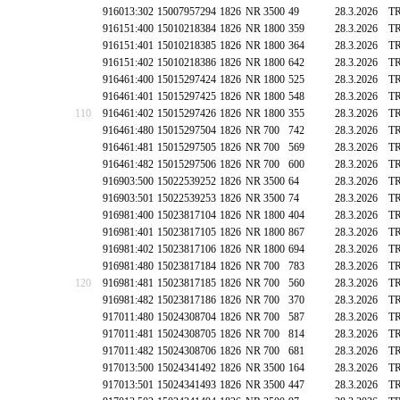
916013:302
15007957294
1826
NR 3500
49
28.3.2026
T
916151:400
15010218384
1826
NR 1800
359
28.3.2026
T
916151:401
15010218385
1826
NR 1800
364
28.3.2026
T
916151:402
15010218386
1826
NR 1800
642
28.3.2026
T
916461:400
15015297424
1826
NR 1800
525
28.3.2026
T
916461:401
15015297425
1826
NR 1800
548
28.3.2026
T
110
916461:402
15015297426
1826
NR 1800
355
28.3.2026
T
916461:480
15015297504
1826
NR 700
742
28.3.2026
T
916461:481
15015297505
1826
NR 700
569
28.3.2026
T
916461:482
15015297506
1826
NR 700
600
28.3.2026
T
916903:500
15022539252
1826
NR 3500
64
28.3.2026
T
916903:501
15022539253
1826
NR 3500
74
28.3.2026
T
916981:400
15023817104
1826
NR 1800
404
28.3.2026
T
916981:401
15023817105
1826
NR 1800
867
28.3.2026
T
916981:402
15023817106
1826
NR 1800
694
28.3.2026
T
916981:480
15023817184
1826
NR 700
783
28.3.2026
T
120
916981:481
15023817185
1826
NR 700
560
28.3.2026
T
916981:482
15023817186
1826
NR 700
370
28.3.2026
T
917011:480
15024308704
1826
NR 700
587
28.3.2026
T
917011:481
15024308705
1826
NR 700
814
28.3.2026
T
917011:482
15024308706
1826
NR 700
681
28.3.2026
T
917013:500
15024341492
1826
NR 3500
164
28.3.2026
T
917013:501
15024341493
1826
NR 3500
447
28.3.2026
T