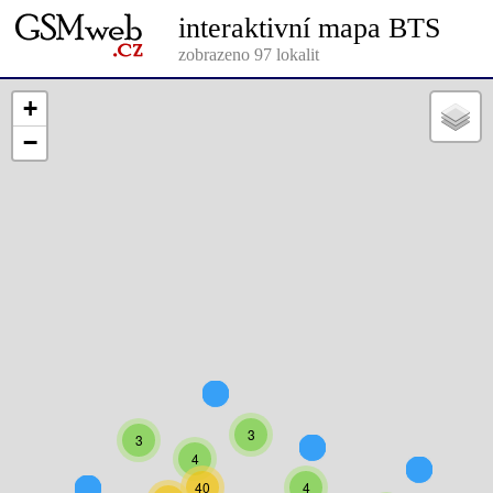
interaktivní mapa BTS
zobrazeno 97 lokalit
+
−
3
3
4
40
4