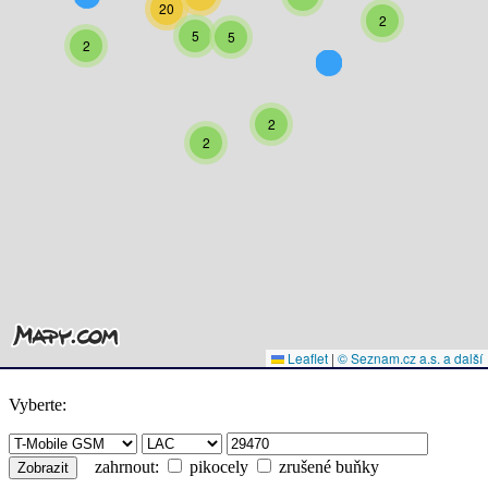
20
2
5
5
2
2
2
Leaflet
|
© Seznam.cz a.s. a další
Vyberte:
zahrnout:
pikocely
zrušené buňky