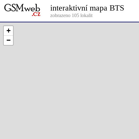
interaktivní mapa BTS
zobrazeno 105 lokalit
+
−