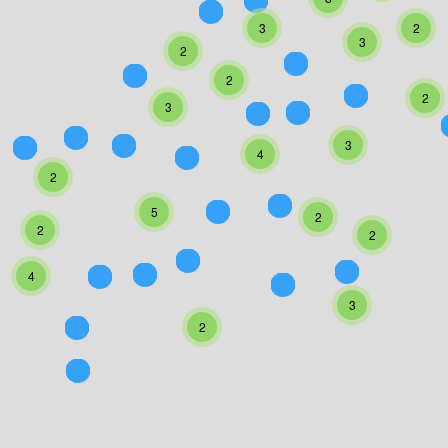
3
2
3
2
2
2
3
3
4
2
5
2
2
2
4
3
2