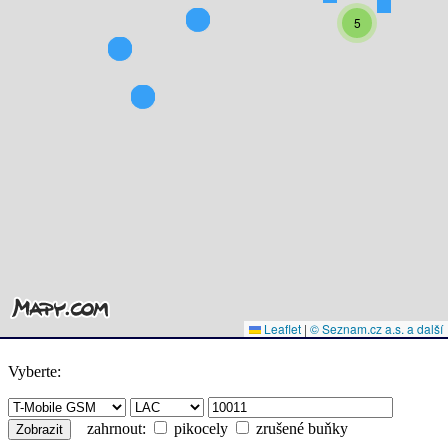
5
Leaflet
|
© Seznam.cz a.s. a další
Vyberte:
zahrnout:
pikocely
zrušené buňky