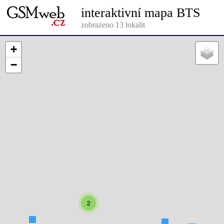
interaktivní mapa BTS
zobrazeno 13 lokalit
+
−
2