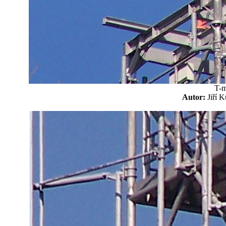
T-m
Autor:
Jiří