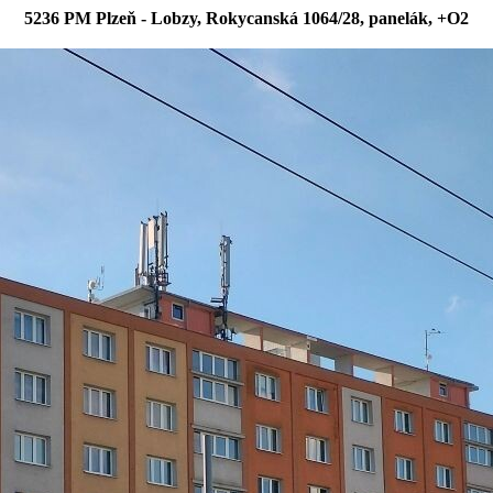
5236 PM Plzeň - Lobzy, Rokycanská 1064/28, panelák, +O2