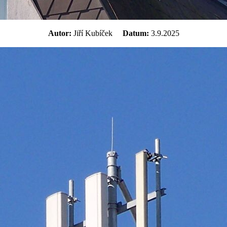
Autor:
Jiří Kubíček
Datum:
3.9.2025