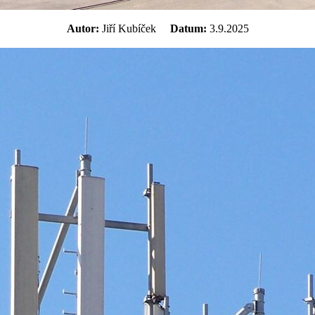
Autor:
Jiří Kubíček
Datum:
3.9.2025