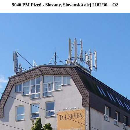
5046 PM Plzeň - Slovany, Slovanská alej 2182/30, +O2