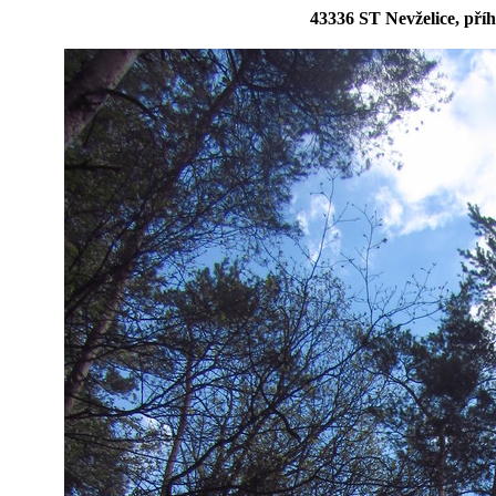
43336 ST Nevželice, pří