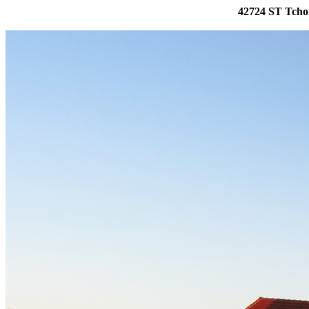
42724 ST Tchoř